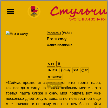
Стульчи
ЭРОГЕННАЯ ЗОНА РУН
(#481)
Рассказы
Его я хочу
Олика Ивайкина
A
14
💾
👁
👍
❤
0
⏱
1821
? (0)
5"
📅
17/12/99
«Сейчас прозвенит звонок и кончится третья пара,
Студенты
как всегда я сижу на своем любимом месте - это
третья парта ближе к окну, моя подруга вот уже
несколько дней отсутствовала по неизвестной еще
мне причине, и поэтому мне не с кем было пойти