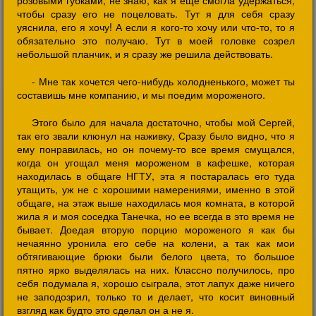
розовыми губками, не знаю, как я еще смогла удержаться,
чтобы сразу его не поцеловать. Тут я для себя сразу
уяснила, его я хочу! А если я кого-то хочу или что-то, то я
обязательно это получаю. Тут в моей головке созрел
небольшой планчик, и я сразу же решила действовать.
- Мне так хочется чего-нибудь холодненького, может ты
составишь мне компанию, и мы поедим мороженого.
Этого было для начала достаточно, чтобы мой Сергей,
так его звали клюнул на наживку, Сразу было видно, что я
ему понравилась, но он почему-то все время смущался,
когда он угощал меня мороженом в кафешке, которая
находилась в общаге НГТУ, эта я постаралась его туда
утащить, уж не с хорошими намерениями, именно в этой
общаге, на этаж выше находилась моя комната, в которой
жила я и моя соседка Танечка, но ее всегда в это время не
бывает. Доедая вторую порцию мороженого я как бы
нечаянно уронила его себе на колени, а так как мои
обтягивающие брюки были белого цвета, то большое
пятно ярко выделялась на них. Классно получилось, про
себя подумала я, хорошо сыграла, этот лапух даже ничего
не заподозрил, только то и делает, что косит виновный
взгляд как будто это сделал он а не я.