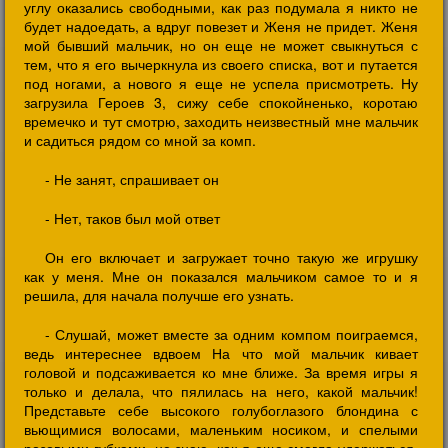
углу оказались свободными, как раз подумала я никто не
будет надоедать, а вдруг повезет и Женя не придет. Женя
мой бывший мальчик, но он еще не может свыкнуться с
тем, что я его вычеркнула из своего списка, вот и путается
под ногами, а нового я еще не успела присмотреть. Ну
загрузила Героев 3, сижу себе спокойненько, коротаю
времечко и тут смотрю, заходить неизвестный мне мальчик
и садиться рядом со мной за комп.
- Не занят, спрашивает он
- Нет, таков был мой ответ
Он его включает и загружает точно такую же игрушку
как у меня. Мне он показался мальчиком самое то и я
решила, для начала получше его узнать.
- Слушай, может вместе за одним компом поиграемся,
ведь интереснее вдвоем На что мой мальчик кивает
головой и подсаживается ко мне ближе. За время игры я
только и делала, что пялилась на него, какой мальчик!
Представьте себе высокого голубоглазого блондина с
вьющимися волосами, маленьким носиком, и спелыми