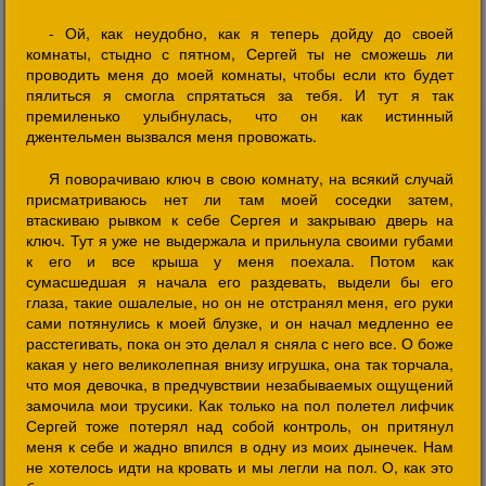
- Ой, как неудобно, как я теперь дойду до своей
комнаты, стыдно с пятном, Сергей ты не сможешь ли
проводить меня до моей комнаты, чтобы если кто будет
пялиться я смогла спрятаться за тебя. И тут я так
премиленько улыбнулась, что он как истинный
джентельмен вызвался меня провожать.
Я поворачиваю ключ в свою комнату, на всякий случай
присматриваюсь нет ли там моей соседки затем,
втаскиваю рывком к себе Сергея и закрываю дверь на
ключ. Тут я уже не выдержала и прильнула своими губами
к его и все крыша у меня поехала. Потом как
сумасшедшая я начала его раздевать, выдели бы его
глаза, такие ошалелые, но он не отстранял меня, его руки
сами потянулись к моей блузке, и он начал медленно ее
расстегивать, пока он это делал я сняла с него все. О боже
какая у него великолепная внизу игрушка, она так торчала,
что моя девочка, в предчувствии незабываемых ощущений
замочила мои трусики. Как только на пол полетел лифчик
Сергей тоже потерял над собой контроль, он притянул
меня к себе и жадно впился в одну из моих дынечек. Нам
не хотелось идти на кровать и мы легли на пол. О, как это