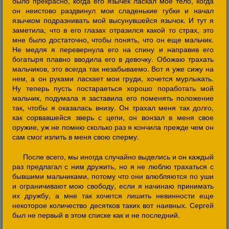
было прекрасно, когда его язычек ласкал мое тело, когда
он неистово раздвинул мои сладенькие губки и начал
язычком подразнивать мой высунувшейся язычок. И тут я
заметила, что в его глазах отразился какой то страх, это
мне было достаточно, чтобы понять, что он еще мальчик.
Не медля я перевернула его на спину и направив его
богатыря плавно вводила его в девочку. Обожаю трахать
мальчиков, это всегда так незабываемо. Вот я уже сижу на
нем, а он руками ласкает мои груди, хочется мурлыкать.
Ну теперь пусть постараеться хорошо поработать мой
мальчик, подумала я заставила его поменять положение
так, чтобы я оказалась внизу. Он трахал меня так долго,
как сорвавшейся зверь с цепи, он вонзал в меня свое
оружие, уж не помню сколько раз я кончила прежде чем он
сам смог излить в меня свою сперму.
После всего, мы иногда случайно выделись и он каждый
раз предлагал с ним дружить, но я не люблю трахаться с
бывшими мальчиками, потому что они влюбляются по уши
и ограничивают мою свободу, если я начинаю принимать
их дружбу, а мне так хочется лишить невинности еще
некоторое количество десятков таких вот наивных. Сергей
был не первый в этом списке как и не последний.