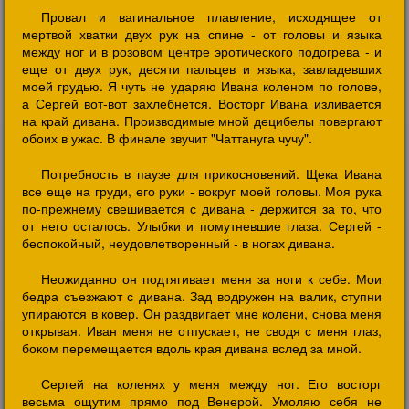
Провал и вагинальное плавление, исходящее от
мертвой хватки двух рук на спине - от головы и языка
между ног и в розовом центре эротического подогрева - и
еще от двух рук, десяти пальцев и языка, завладевших
моей грудью. Я чуть не ударяю Ивана коленом по голове,
а Сергей вот-вот захлебнется. Восторг Ивана изливается
на край дивана. Производимые мной децибелы повергают
обоих в ужас. В финале звучит "Чаттануга чучу".
Потребность в паузе для прикосновений. Щека Ивана
все еще на груди, его руки - вокруг моей головы. Моя рука
по-прежнему свешивается с дивана - держится за то, что
от него осталось. Улыбки и помутневшие глаза. Сергей -
беспокойный, неудовлетворенный - в ногах дивана.
Неожиданно он подтягивает меня за ноги к себе. Мои
бедра съезжают с дивана. Зад водружен на валик, ступни
упираются в ковер. Он раздвигает мне колени, снова меня
открывая. Иван меня не отпускает, не сводя с меня глаз,
боком перемещается вдоль края дивана вслед за мной.
Сергей на коленях у меня между ног. Его восторг
весьма ощутим прямо под Венерой. Умоляю себя не