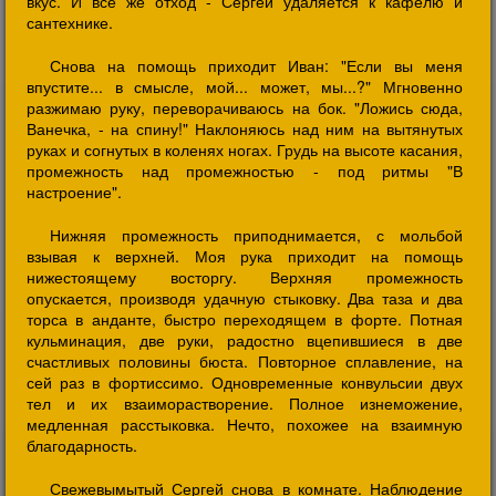
вкус. И все же отход - Сергей удаляется к кафелю и
сантехнике.
Снова на помощь приходит Иван: "Если вы меня
впустите... в смысле, мой... может, мы...?" Мгновенно
разжимаю руку, переворачиваюсь на бок. "Ложись сюда,
Ванечка, - на спину!" Наклоняюсь над ним на вытянутых
руках и согнутых в коленях ногах. Грудь на высоте касания,
промежность над промежностью - под ритмы "В
настроение".
Нижняя промежность приподнимается, с мольбой
взывая к верхней. Моя рука приходит на помощь
нижестоящему восторгу. Верхняя промежность
опускается, производя удачную стыковку. Два таза и два
торса в анданте, быстро переходящем в форте. Потная
кульминация, две руки, радостно вцепившиеся в две
счастливых половины бюста. Повторное сплавление, на
сей раз в фортиссимо. Одновременные конвульсии двух
тел и их взаиморастворение. Полное изнеможение,
медленная расстыковка. Нечто, похожее на взаимную
благодарность.
Свежевымытый Сергей снова в комнате. Наблюдение