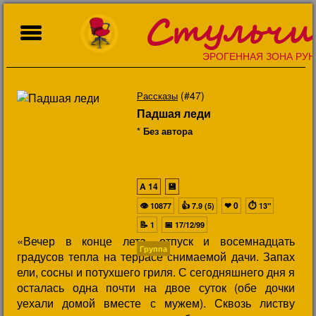
Стульчи
ЭРОГЕННАЯ ЗОНА РУН
(#47)
Рассказы
Падшая леди
* Без автора
A
14
💾
👁
👍
❤
0
⏱
10877
7.9 (5)
13"
📝
📅
1
17/12/99
«Вечер в конце лета, отпуск и восемнадцать
Группа
градусов тепла на террасе снимаемой дачи. Запах
ели, сосны и потухшего гриля. С сегодняшнего дня я
осталась одна почти на двое суток (обе дочки
уехали домой вместе с мужем). Сквозь листву