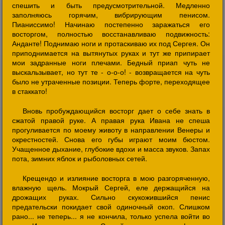
спешить и быть предусмотрительной. Медленно
заполняюсь горячим, вибрирующим пенисом.
Пианиссимо! Начинаю постепенно заражаться его
восторгом, полностью восстанавливаю подвижность:
Анданте! Поднимаю ноги и протаскиваю их под Сергея. Он
приподнимается на вытянутых руках и тут же припирает
мои задранные ноги плечами. Бедный приап чуть не
выскальзывает, но тут те - о-о-о! - возвращается на чуть
было не утраченные позиции. Теперь форте, переходящее
в стаккато!
Вновь пробуждающийся восторг дает о себе знать в
сжатой правой руке. А правая рука Ивана не спеша
прогуливается по моему животу в направлении Венеры и
окрестностей. Снова его губы играют моим бюстом.
Учащенное дыхание, глубокие вдохи и масса звуков. Запах
пота, зимних яблок и рыболовных сетей.
Крещендо и излияние восторга в мою разгоряченную,
влажную щель. Мокрый Сергей, еле держащийся на
дрожащих руках. Сильно скукожившийся пенис
предательски покидает свой одиночный окоп. Слишком
рано... не теперь... я не кончила, только успела войти во