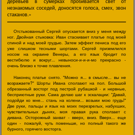
деревьев в сумерках пробивается свет от
незнакомых соседей, доносятся голоса, смех, звон
стаканов.»
Отстыкованный Сергей опускается вниз у меня между
ног. Двойная стыковка: Иван стаскивает платье под моей
спиной и над моей грудью. Затем эффект пениса под его
уже слишком тесными шортами. Сергей приземлился
носом на окраине Венеры, а его язык бродит по
вестибюлю и вокруг... невыноси-и-и-и-мо прекрасно -
очень близко к точке плавления.
Наконец платье снято. "Можно я... в смысле... вы не
возражаете?" Шорты Ивана сползают на пол. Большой
обрезанный восторг под пестрой рубашкой - и нервные,
бесприютные руки. Сама делаю шаг к эскалации: "Давай,
подойди ко мне... стань на колени... возьми мою грудь!"
Две руки, пальцы и язык на моих перезрелых, набухших,
чувствительных дынях, моя правая рука сползает с
дивана. Осторожный захват - вверх, вниз. Вверх... еще
один - пожалуй, чуть поменьше, но полный такого же
бурного, горячего восторга.