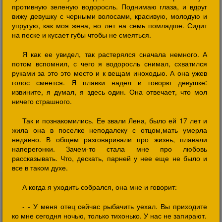
противную зеленую водоросль. Поднимаю глаза, и вдруг
вижу девушку с черными волосами, красивую, молодую и
упругую, как моя жена, но лет на семь помладше. Сидит
на песке и кусает губы чтобы не смеяться.
Я как ее увидел, так растерялся сначала немного. А
потом вспомнил, с чего я водоросль снимал, схватился
руками за это это место и к вещам иноходью. А она ужев
голос смеется. Я плавки надел и говорю девушке:
извините, я думал, я здесь один. Она отвечает, что мол
ничего страшного.
Так и познакомились. Ее звали Лена, было ей 17 лет и
жила она в поселке неподалеку с отцом,мать умерла
недавно. В общем разговаривали про жизнь, плавали
наперегонки. Зачем-то стала мне про любовь
рассказывать. Что, дескать, парней у нее еще не было и
все в таком духе.
А когда я уходить собрался, она мне и говорит:
- - У меня отец сейчас рыбачить уехал. Вы приходите
ко мне сегодня ночью, только тихонько. У нас не запирают.