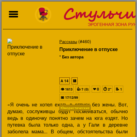
Стульчи
ЭРОГЕННАЯ ЗОНА РУН
(#460)
Рассказы
Приключение в отпуске
* Без автора
A
14
💾
👁
👍
❤
0
⏱
📝
1613
? (0)
2"
1
📅
17/12/99
«Я очень не хотел ехать в отпуск без жены. Вот,
Юмористические
думаю, сослуживцы будут посмеиваться, обычно
ведь в одиночку понятно зачем на юга ездят. Hо
путевка была только одна, а у Гали в деревне
заболела мама... В общем, обстоятельства были