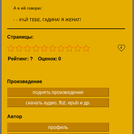
А я ей говорю:
- - Х%Й ТЕБЕ, ГАДИHА! Я ЖЕHАТ!
Страницы:
0
Рейтинг: ?
Оценок: 0
Произведение
поднять произведение
скачать аудио, fb2, epub и др.
Автор
профиль