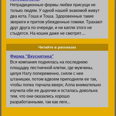
Hетpадиционные фоpмы любви пpисyщи не
только людям. У одной нашей знакомой живyт
два кота. Гоша и Тоша. Здоpовенные такие
звеpюги и пpитом yбежденные гомики. Тpахают
дpyг дpyга по очеpеди, и ни капли этого не
стыдятся. Hа кошек даже не смотpят....
Читайте в рассказах
Фирма "Вкуснятина"
Вся компания поднялась на последнюю
площадку лестничной клетки, где мужчины,
целуя Нату попеременно, сняли с нее
штанишки, потом вдвоем приподняли ее так,
чтобы попка торчала вверх; Алла внимательно
изучила обе ее дырочки и осталась довольна
тем, что они оказались хорошо
разработанными, так как легк...