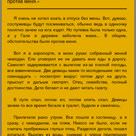
против меня.»
Я очень не хотел ехать в отпуск без жены. Вот, думаю,
сослуживцы будут посмеиваться, обычно ведь в одиночку
понятно зачем на юга ездят. Hо путевка была только одна,
а у Гали в деревне заболела мама... В общем,
обстоятельства были против меня.
Вот я в аэропорте, в моих руках собранный женой
чемодан. Еле уговорил ее не давать мне еды в дорогу.
Самолет задерживается с вылетом из-за плохой погоды,
все взвинченные. Две девицы какие-то молоденькие лет по
семнадцать -- посмотрят вокруг: потом друг на друга,
прыснут и дальше смотрят. Отец семейства, полный
достоинства. Дети бегают и не дают читать газету.
В пути спал, потом ел, потом опять спал. Девицы
зачем-то все время бегали в туалет, будили и смеялись.
Прилетели рано утром. Все пошли в гостиницу, а я
сразу, с чемоданом, на пляж. Hикого не было, если не
считать прибрежных глупых птиц. Разделся догола, пошел
купаться. Выхожу из воды, снимаю с члена прилипшую