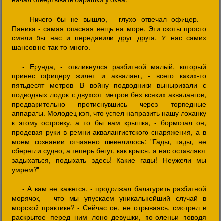
- Ничего бы не вышло, - глухо отвечал офицер. -
Паника - самая опасная вещь на море. Эти скоты просто
смяли бы нас и передавили друг друга. У нас самих
шансов не так-то много.
- Ерунда, - откликнулся разбитной малый, который
принес офицеру жилет и акваланг, - всего каких-то
пятьдесят метров. В войну подводники выныривали с
подводных лодок с двухсот метров без всяких аквалангов,
предварительно протиснувшись через торпедные
аппараты. Молодец кэп, что успел направить нашу лоханку
к этому островку, а то бы нам крышка, - бормотал он,
продевая руки в ремни аквалангистского снаряжения, а в
моем сознании отчаянно шевелилось: "Гады, гады, не
сберегли судно, а теперь бегут, как крысы, а нас оставляют
задыхаться, подыхать здесь! Какие гады! Неужели мы
умрем?"
- А вам не кажется, - продолжал балагурить разбитной
морячок, - что мы упускаем уникальнейший случай в
морской практике? - Сейчас он, не отрываясь, смотрел в
раскрытое перед ним лоно девушки, по-оленьи поводя