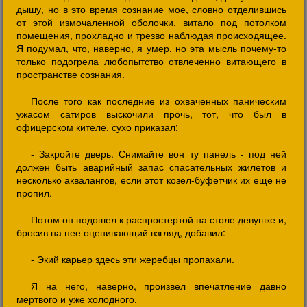
дышу, но в это время сознание мое, словно отделившись
от этой измочаленной оболочки, витало под потолком
помещения, прохладно и трезво наблюдая происходящее.
Я подумал, что, наверно, я умер, но эта мысль почему-то
только подогрела любопытство отвлеченно витающего в
пространстве сознания.
После того как последние из охваченных паническим
ужасом сатиров выскочили прочь, тот, что был в
офицерском кителе, сухо приказал:
- Закройте дверь. Снимайте вон ту панель - под ней
должен быть аварийный запас спасательных жилетов и
несколько аквалангов, если этот козел-буфетчик их еще не
пропил.
Потом он подошел к распростертой на столе девушке и,
бросив на нее оценивающий взгляд, добавил:
- Экий карьер здесь эти жеребцы пропахали.
Я на него, наверно, произвел впечатление давно
мертвого и уже холодного.