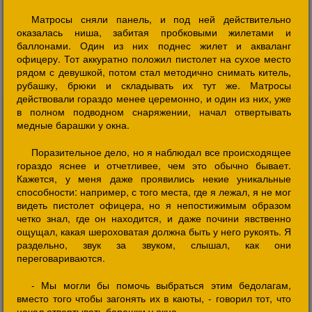
Матросы сняли панель, и под ней действительно
оказалась ниша, забитая пробковыми жилетами и
баллонами. Один из них поднес жилет и акваланг
офицеру. Тот аккуратно положил пистолет на сухое место
рядом с девушкой, потом стал методично снимать китель,
рубашку, брюки и складывать их тут же. Матросы
действовали гораздо менее церемонно, и один из них, уже
в полном подводном снаряжении, начал отвертывать
медные барашки у окна.
Поразительное дело, но я наблюдал все происходящее
гораздо яснее и отчетливее, чем это обычно бывает.
Кажется, у меня даже проявились некие уникальные
способности: например, с того места, где я лежал, я не мог
видеть пистолет офицера, но я непостижимым образом
четко знал, где он находится, и даже почини явственно
ощущал, какая шероховатая должна быть у него рукоять. Я
раздельно, звук за звуком, слышал, как они
переговариваются.
- Мы могли бы помочь выбраться этим бедолагам,
вместо того чтобы загонять их в каюты, - говорил тот, что
начал отвертывать барашки у окна.