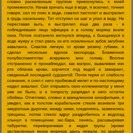
словно раскаленным прутком прикоснулись к моей
промежности. Начав кричать еще в воде, я вскочил, точнее
говоря, сел по пояс в воде, схватил пистолет и выстрелил
в грудь насильнику. Тот отступил на шаг и упал в воду. Не
переставая выть, я выстрелил еще два раза - в
побледневшее лицо офицера и в голову моряка возле
окна. Потом осатанело метнулся вперед, к бьющемуся в
воде жуиру и стал рвать из его оскаленных зубов загубник
акваланга. Схватив липкую от крови резину губами, я
сделал несколько вдохов кислорода. Блаженное
полубеспамятство вскружило мне голову. Вполне
отстраненно я пронаблюдал, как матрос, вываливая изо
рта облачка крови, корчится под водой и замирает,
сведенный последней судорогой. Почти теряя от слабости
сознание, я снял с него пробковый жилет и по-настоящему
надел акваланг. Сил открывать окно-иллюминатор у меня
уже не было, и я попросту разрядил в него остаток
обоймы. Отчетливо, словно в замедленном кинофильме, я
увидел, как в толстом корабельном стекле возникли три
аккуратные дырочки, между ними, соединяясь, зазмеились
трещины, потом стекло вдруг раздробилось и водопад
хлынул в помещение экс-бара, пенясь, расшвыривая
табуретки, переворачивая и кидая трупы (кроме
застреленных мною моряков здесь лежали, по крайней