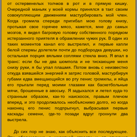
от остервенелых толчков в рот и в прямую кишку.
Очередной маньяк у моей кормы принялся в такт своим
совокупляющим движениям мастурбировать мой член.
Когда громила спереди пригибал мою голову книзу,
протыкая свое горячее мясо, кажется, мне до самых
мозгов, я видел багровую головку собственного порядком
истерзанного приятеля в обрамлении чужих рук. В один из
таких моментов канал его выстрелил, и первые капли
белой спермы долетели почти до подбородка девушки, но
остальная порция вялыми соплями стекла вниз. Я впал в
транс: если бы не два шомпола и не тискающие меня
снизу руки, я бы упал плашмя. Потом вновь с неизвестно
откуда взявшейся энергией я затряс головой, мастурбируя
губами едва вмещающийся во рту пенис громилы, и яйца
его прыгали перед моими глазами как баскетбольные
мячи, брошенные в авоську. Я задыхался и летел куда-то
странным образом, как-то наискосок, правым плечом
вперед, и это продолжалось необъяснимо долго, но когда
наконец его пенис подпрыгнул, выбрасывая первые
каскады семени, где-то позади вдруг грохнули два
выстрела.
До сих пор не знаю, как объяснить все последующее.