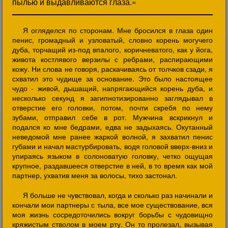
пылью и выдавливаются глаза.»
Я огляделся по сторонам. Мне бросился в глаза один
пенис, громадный и узловатый, словно корень могучего
дуба, торчащий из-под впалого, коричневатого, как у йога,
живота костлявого верзилы с ребрами, распирающими
кожу. Ни слова не говоря, раскачиваясь от толчков сзади, я
схватил это чудище за основание. Это было настоящее
чудо - живой, дышащий, напрягающийся корень дуба, и
несколько секунд я загипнотизированно заглядывал в
отверстие его головки, потом, почти скребя по нему
зубами, отправил себе в рот. Мужчина вскрикнул и
подался ко мне бедрами, едва не задыхаясь. Окутанный
неведомой мне ранее жаркой волной, я захватил пенис
губами и начал мастурбировать, водя головой вверх-вниз и
упираясь языком в солоноватую головку, четко ощущая
крупное, раздавшееся отверстие в ней, в то время как мой
партнер, ухватив меня за волосы, тихо застонал.
Я больше не чувствовал, когда и сколько раз начинали и
кончали мои партнеры с тыла, все мое существование, вся
моя жизнь сосредоточились вокруг борьбы с чудовищно
кряжистым стволом в моем рту. Он то пролезал, вызывая