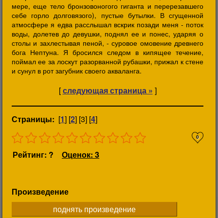
мере, еще тело бронзовоногого гиганта и перерезавшего
себе горло долговязого), пустые бутылки. В сгущенной
атмосфере я едва расслышал вскрик позади меня - поток
воды, долетев до девушки, поднял ее и понес, ударяя о
столы и захлестывая пеной, - суровое омовение древнего
бога Нептуна. Я бросился следом в кипящее течение,
поймал ее за лоскут разорванной рубашки, прижал к стене
и сунул в рот загубник своего акваланга.
[
следующая страница »
]
Страницы:
[
1
] [
2
] [3] [
4
]
0
Рейтинг: ?
Оценок: 3
Произведение
поднять произведение