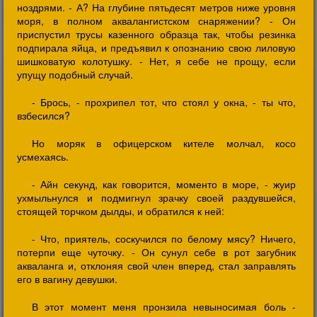
ноздрями. - А? На глубине пятьдесят метров ниже уровня
моря, в полном аквалангистском снаряжении? - Он
приспустил трусы казенного образца так, чтобы резинка
подпирала яйца, и предъявил к опознанию свою лиловую
шишковатую колотушку. - Нет, я себе не прощу, если
упущу подобный случай.
- Брось, - прохрипел тот, что стоял у окна, - ты что,
взбесился?
Но моряк в офицерском кителе молчал, косо
усмехаясь.
- Айн секунд, как говорится, моменто в море, - жуир
ухмыльнулся и подмигнул зрачку своей раздувшейся,
стоящей торчком дылды, и обратился к ней:
- Что, приятель, соскучился по белому мясу? Ничего,
потерпи еще чуточку. - Он сунул себе в рот загубник
акваланга и, отклоняя свой член вперед, стал заправлять
его в вагину девушки.
В этот момент меня пронзила невыносимая боль -