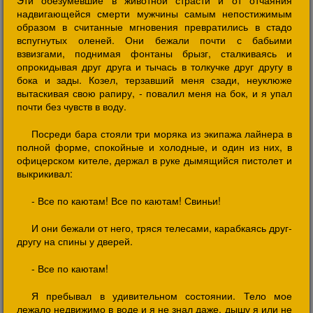
Эти обезумевшие в животной страсти и от отчаяния
надвигающейся смерти мужчины самым непостижимым
образом в считанные мгновения превратились в стадо
вспугнутых оленей. Они бежали почти с бабьими
взвизгами, поднимая фонтаны брызг, сталкиваясь и
опрокидывая друг друга и тычась в толкучке друг другу в
бока и зады. Козел, терзавший меня сзади, неуклюже
вытаскивая свою рапиру, - повалил меня на бок, и я упал
почти без чувств в воду.
Посреди бара стояли три моряка из экипажа лайнера в
полной форме, спокойные и холодные, и один из них, в
офицерском кителе, держал в руке дымящийся пистолет и
выкрикивал:
- Все по каютам! Все по каютам! Свиньи!
И они бежали от него, тряся телесами, карабкаясь друг-
другу на спины у дверей.
- Все по каютам!
Я пребывал в удивительном состоянии. Тело мое
лежало недвижимо в воде и я не знал даже, дышу я или не