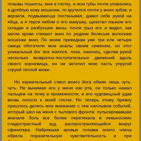
позывы тошноты, мне в глотку, и мои губы почти упирались
в дряблую кожу мошонки, то крутился почти у моих зубов, и
верзила, подвывающе постанывая, давил себе рукой на
яйца, а я терся небом о его макушку, щекотал языком его
складки и разбухшие вены, почти грыз его и видел, как
капли крови стекают вниз по редким белесым волоскам
мошонки вниз. По моим прикидкам уже три или четыре
самца обогатили мои аналы своим семенем, но этот
уникальный йог все маялся, пока, наконец, сделав рукой
несколько возвратно-поступательных движений вдоль
своего корневища, он не затопил мою пасть упругой
струей теплой жижи.
Но изумительный ствол моего йога обмяк лишь чуть-
чуть. Не вынимая его у меня изо рта, он только нажал
пальцем на точку в промежности, и его чудовищный удав
вновь пополз к моей глотке. Но теперь этому бревну
пришлось делить мое внимание с тем наплывом событий,
который шел на меня с тылового фронта: пульсировавшая
вначале боль все более перетекала в невыносимо
сладострастный зуд, распространяющийся вокруг
сфинктера. Набрякшая кровью головка моего члена
обрела поразительную чувствительность и при