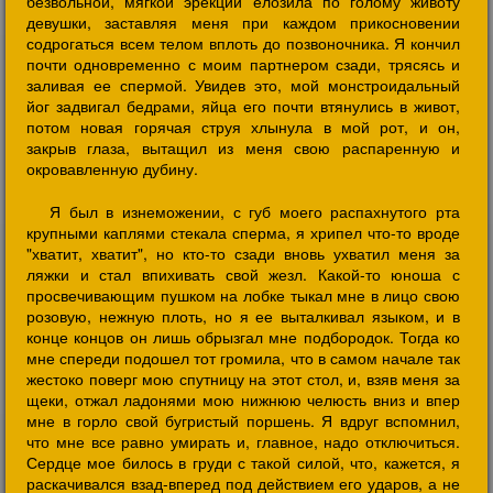
безвольной, мягкой эрекции елозила по голому животу
девушки, заставляя меня при каждом прикосновении
содрогаться всем телом вплоть до позвоночника. Я кончил
почти одновременно с моим партнером сзади, трясясь и
заливая ее спермой. Увидев это, мой монстроидальный
йог задвигал бедрами, яйца его почти втянулись в живот,
потом новая горячая струя хлынула в мой рот, и он,
закрыв глаза, вытащил из меня свою распаренную и
окровавленную дубину.
Я был в изнеможении, с губ моего распахнутого рта
крупными каплями стекала сперма, я хрипел что-то вроде
"хватит, хватит", но кто-то сзади вновь ухватил меня за
ляжки и стал впихивать свой жезл. Какой-то юноша с
просвечивающим пушком на лобке тыкал мне в лицо свою
розовую, нежную плоть, но я ее выталкивал языком, и в
конце концов он лишь обрызгал мне подбородок. Тогда ко
мне спереди подошел тот громила, что в самом начале так
жестоко поверг мою спутницу на этот стол, и, взяв меня за
щеки, отжал ладонями мою нижнюю челюсть вниз и впер
мне в горло свой бугристый поршень. Я вдруг вспомнил,
что мне все равно умирать и, главное, надо отключиться.
Сердце мое билось в груди с такой силой, что, кажется, я
раскачивался взад-вперед под действием его ударов, а не