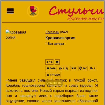
Стульчи
ЭРОГЕННАЯ ЗОНА РУН
(#42)
Рассказы
Кровавая оргия
* Без автора
A
14
💾
👁
👍
❤
0
⏱
📝
5098
? (3)
26"
2
📅
17/12/99
«Меня разбудил сильный толчок и глухой рокот.
Странности
Корабль тошнотворно качнулся и сразу просел. Я
вскочил с постели. Новый взрыв вырвал из-под ног
пол и швырнул меня к переборке: было такое
ощущение, словно череп заполняется абразивной