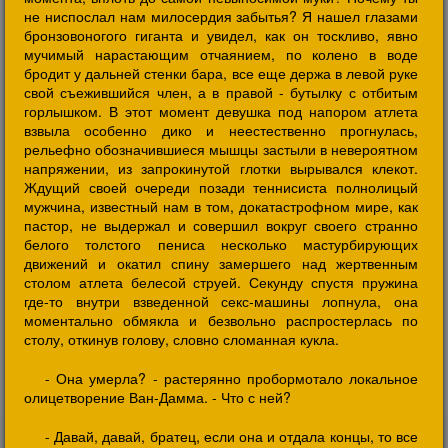
не ниспослал нам милосердия забытья? Я нашел глазами
бронзовоногого гиганта и увидел, как он тоскливо, явно
мучимый нарастающим отчаянием, по колено в воде
бродит у дальней стенки бара, все еще держа в левой руке
свой съежившийся член, а в правой - бутылку с отбитым
горлышком. В этот момент девушка под напором атлета
взвыла особенно дико и неестественно прогнулась,
рельефно обозначившиеся мышцы застыли в невероятном
напряжении, из запрокинутой глотки вырывался клекот.
Ждущий своей очереди позади теннисиста полнолицый
мужчина, известный нам в том, докатастрофном мире, как
пастор, не выдержал и совершил вокруг своего странно
белого толстого пениса несколько мастурбирующих
движений и окатил спину замершего над жертвенным
столом атлета белесой струей. Секунду спустя пружина
где-то внутри взведенной секс-машины лопнула, она
моментально обмякла и безвольно распростерлась по
столу, откинув голову, словно сломанная кукла.
- Она умерла? - растерянно пробормотало локальное
олицетворение Ван-Дамма. - Что с ней?
- Давай, давай, братец, если она и отдала концы, то все