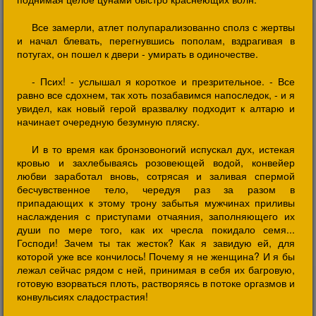
Все замерли, атлет полупарализованно сполз с жертвы
и начал блевать, перегнувшись пополам, вздрагивая в
потугах, он пошел к двери - умирать в одиночестве.
- Псих! - услышал я короткое и презрительное. - Все
равно все сдохнем, так хоть позабавимся напоследок, - и я
увидел, как новый герой вразвалку подходит к алтарю и
начинает очередную безумную пляску.
И в то время как бронзовоногий испускал дух, истекая
кровью и захлебываясь розовеющей водой, конвейер
любви заработал вновь, сотрясая и заливая спермой
бесчувственное тело, чередуя раз за разом в
припадающих к этому трону забытья мужчинах приливы
наслаждения с приступами отчаяния, заполняющего их
души по мере того, как их чресла покидало семя...
Господи! Зачем ты так жесток? Как я завидую ей, для
которой уже все кончилось! Почему я не женщина? И я бы
лежал сейчас рядом с ней, принимая в себя их багровую,
готовую взорваться плоть, растворяясь в потоке оргазмов и
конвульсиях сладострастия!