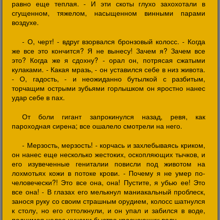
равно еще теплая. - И эти скоты глухо захохотали в
сгущенном, тяжелом, насыщенном винными парами
воздухе.
- О, черт! - вдруг взорвался бронзовый колосс. - Когда
же все это кончится? Я не вынесу! Зачем я? Зачем все
это? Когда же я сдохну? - орал он, потрясая сжатыми
кулаками. - Какая мразь, - он уставился себе в низ живота.
- О, гадость, - и неожиданно бутылкой с разбитым,
торчащим острыми зубьями горлышком он яростно нанес
удар себе в пах.
От боли гигант запрокинулся назад, ревя, как
пароходная сирена; все ошалело смотрели на него.
- Мерзость, мерзость! - корчась и захлебываясь криком,
он нанес еще несколько жестоких, оскопляющих тычков, и
его изувеченные гениталии повисли под животом на
лохмотьях кожи в потоке крови. - Почему я не умер по-
человечески?! Это все она, она! Пустите, я убью ее! Это
все она! - В глазах его мелькнул маниакальный проблеск,
занося руку со своим страшным орудием, колосс шатнулся
к столу, но его оттолкнули, и он упал и забился в воде,
поднимая целое цунами быстро краснеющих волн.