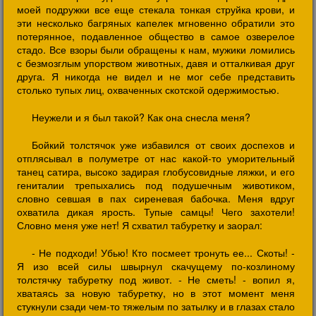
моей подружки все еще стекала тонкая струйка крови, и
эти несколько багряных капелек мгновенно обратили это
потерянное, подавленное общество в самое озверелое
стадо. Все взоры были обращены к нам, мужики ломились
с безмозглым упорством животных, давя и отталкивая друг
друга. Я никогда не видел и не мог себе представить
столько тупых лиц, охваченных скотской одержимостью.
Неужели и я был такой? Как она снесла меня?
Бойкий толстячок уже избавился от своих доспехов и
отплясывал в полуметре от нас какой-то уморительный
танец сатира, высоко задирая глобусовидные ляжки, и его
гениталии трепыхались под подушечным животиком,
словно севшая в пах сиреневая бабочка. Меня вдруг
охватила дикая ярость. Тупые самцы! Чего захотели!
Словно меня уже нет! Я схватил табуретку и заорал:
- Не подходи! Убью! Кто посмеет тронуть ее... Скоты! -
Я изо всей силы швырнул скачущему по-козлиному
толстячку табуретку под живот. - Не сметь! - вопил я,
хватаясь за новую табуретку, но в этот момент меня
стукнули сзади чем-то тяжелым по затылку и в глазах стало