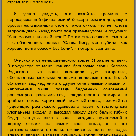
стремительно темнеть.
Я успел увидеть, что какой-то громила с
перекореженной физиономией боксера схватил девушку и
бросил на ближайший стол с такой силой, что ее голова
запрокинулась назад почти под прямым углом, и подумал:
"А не сломал ли он ей шею?" Потом стало совсем темно, и
я с облегчением решил: "Слава Богу, меня убили. Как
хорошо, почти совсем без боли", и потерял сознание.
Очнулся я от нечеловеческого вопля. Я разлепил веки.
В полуметре от меня, как две бронзовые стопы Колосса
Родосского, из воды выходили две загорелые,
облепленные мокрыми черными волосами ноги. Белый
облачный зад над ними с двумя отчетливыми ямками от
напряжения мышц позади бедренных сочленений
равномерно раскачивался, сладострастно замирая в
крайних точках. Коричневый, влажный пенис, похожий на
чудовищно распухшего дождевого червя, с плотоядным
хлюпаньем входил и выходил между двух белых гибких
бедер, загнутых вниз, к воде - ягодицы приносимой в
жертву лежали на самом краю стола, а с его
противоположной стороны, свешиваясь почти до воды,
влево и вправо, издавая одичалые вопли, прерываемые