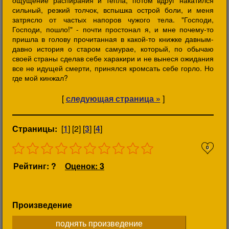
ощущение распирания и тепла, потом вдруг накатился
сильный, резкий толчок, вспышка острой боли, и меня
затрясло от частых напоров чужого тела. "Господи,
Господи, пошло!" - почти простонал я, и мне почему-то
пришла в голову прочитанная в какой-то книжке давным-
давно история о старом самурае, который, по обычаю
своей страны сделав себе харакири и не вынеся ожидания
все не идущей смерти, принялся кромсать себе горло. Но
где мой кинжал?
[
следующая страница »
]
Страницы:
[
1
] [2] [
3
] [
4
]
0
Рейтинг: ?
Оценок: 3
Произведение
поднять произведение