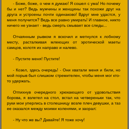
- Боже, боже, о чем я думаю! Я сошел с ума! Но почему
бы и нет? Ведь мужчины и женщины так похожи друг на
друга и устроены почти одинаково! Вдруг мне удастся, у
меня получится? Ведь все равно умирать! И главное, никто
ничего не узнает - ведь смерть смывает все следы...
Отчаянным рывком я вскочил и метнулся к лобному
месту, расталкивая млеющих от эротической маеты
самцов, колотя их направо и налево.
- Пустите меня! Пустите!
- Козел, здесь очередь! - Они хватали меня и били, но
мой порыв был слишком стремителен, чтобы меня мог кто-
то удержать.
Отпихнув очередного хрюкающего от удовольствия
борова, я взлетел на стол, встал на четвереньки так, что
руки мои уперлись в столешницу возле плеч девушки, а таз
ее оказался между моими коленями, и заорал:
- Ну что же вы? Давайте! Я тоже хочу!