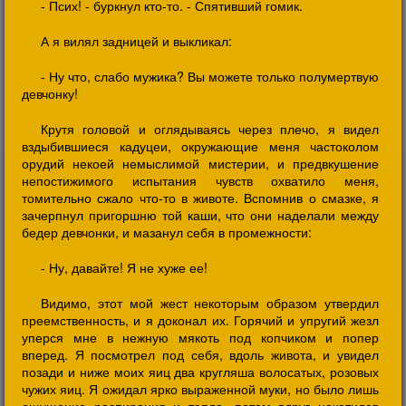
- Псих! - буркнул кто-то. - Спятивший гомик.
А я вилял задницей и выкликал:
- Ну что, слабо мужика? Вы можете только полумертвую
девчонку!
Крутя головой и оглядываясь через плечо, я видел
вздыбившиеся кадуцеи, окружающие меня частоколом
орудий некоей немыслимой мистерии, и предвкушение
непостижимого испытания чувств охватило меня,
томительно сжало что-то в животе. Вспомнив о смазке, я
зачерпнул пригоршню той каши, что они наделали между
бедер девчонки, и мазанул себя в промежности:
- Ну, давайте! Я не хуже ее!
Видимо, этот мой жест некоторым образом утвердил
преемственность, и я доконал их. Горячий и упругий жезл
уперся мне в нежную мякоть под копчиком и попер
вперед. Я посмотрел под себя, вдоль живота, и увидел
позади и ниже моих яиц два кругляша волосатых, розовых
чужих яиц. Я ожидал ярко выраженной муки, но было лишь