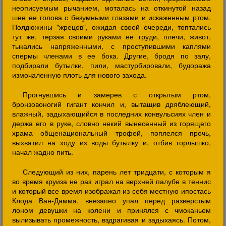
неописуемым рычанием, моталась на откинутой назад
шее ее голова с безумными глазами и искаженным ртом.
Полдюжины "жрецов", ожидая своей очереди, топтались
тут же, терзая своими руками ее груди, плечи, живот,
тыкались напряженными, с проступившими каплями
спермы членами в ее бока. Другие, бродя по залу,
подбирали бутылки, пили, мастурбировали, будоража
измочаленную плоть для нового захода.
Прогнувшись и замерев с открытым ртом,
бронзовоногий гигант кончил и, вытащив дряблеющий,
влажный, задыхающийся в последних конвульсиях член и
держа его в руке, словно некий вынесенный из горящего
храма общенациональный трофей, поплелся прочь,
выхватил на ходу из воды бутылку и, отбив горлышко,
начал жадно пить.
Следующий из них, парень лет тридцати, с которым я
во время круиза не раз играл на верхней палубе в теннис
и который все время изображал из себя местную ипостась
Клода Ван-Дамма, внезапно упал перед разверстым
лоном девушки на колени и принялся с чмоканьем
вылизывать промежность, вздрагивая и задыхаясь. Потом,