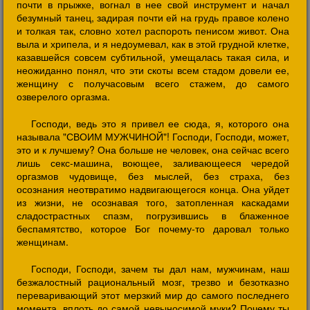
почти в прыжке, вогнал в нее свой инструмент и начал
безумный танец, задирая почти ей на грудь правое колено
и толкая так, словно хотел распороть пенисом живот. Она
выла и хрипела, и я недоумевал, как в этой грудной клетке,
казавшейся совсем субтильной, умещалась такая сила, и
неожиданно понял, что эти скоты всем стадом довели ее,
женщину с получасовым всего стажем, до самого
озверелого оргазма.
Господи, ведь это я привел ее сюда, я, которого она
называла "СВОИМ МУЖЧИНОЙ"! Господи, Господи, может,
это и к лучшему? Она больше не человек, она сейчас всего
лишь секс-машина, воющее, заливающееся чередой
оргазмов чудовище, без мыслей, без страха, без
осознания неотвратимо надвигающегося конца. Она уйдет
из жизни, не осознавая того, затопленная каскадами
сладострастных спазм, погрузившись в блаженное
беспамятство, которое Бог почему-то даровал только
женщинам.
Господи, Господи, зачем ты дал нам, мужчинам, наш
безжалостный рациональный мозг, трезво и безотказно
переваривающий этот мерзкий мир до самого последнего
момента, вплоть до самой невыносимой муки? Почему ты