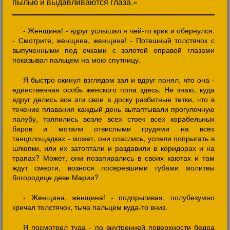
пылью и выдавливаются глаза.»
- Женщина! - вдруг услышал я чей-то крик и обернулся.
- Смотрите, женщина, женщина! - Потешный толстячок с
выпученными под очками с золотой оправой глазами
показывал пальцем на мою спутницу.
Я быстро окинул взглядом зал и вдруг понял, что она -
единственная особь женского пола здесь. Не знаю, куда
вдруг делись все эти свои в доску разбитные тетки, что в
течение плавания каждый день вытаптывали прогулочную
палубу, толпились возле всех стоек всех корабельных
баров и мотали отвислыми грудями на всех
танцплощадках - может, они спаслись, успели попрыгать в
шлюпки, или их затоптали и раздавили в коридорах и на
трапах? Может, они позапирались в своих каютах и там
ждут смерти, вознося посеревшими губами молитвы
богородице деве Марии?
- Женщина, женщина! - подпрыгивая, полубезумно
кричал толстячок, тыча пальцем куда-то вниз.
Я посмотрел туда - по внутренней поверхности бедра