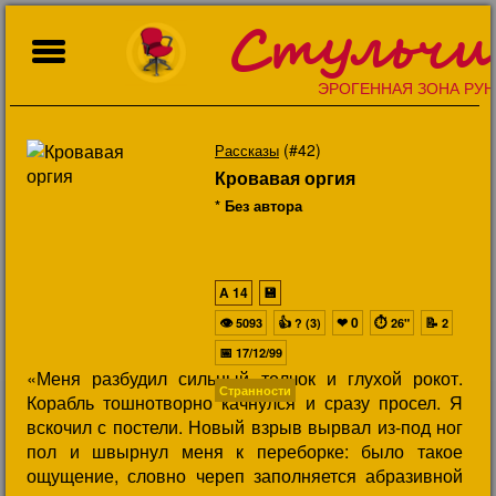
Стульчи
ЭРОГЕННАЯ ЗОНА РУН
(#42)
Рассказы
Кровавая оргия
* Без автора
A
14
💾
👁
👍
❤
0
⏱
📝
5093
? (3)
26"
2
📅
17/12/99
«Меня разбудил сильный толчок и глухой рокот.
Странности
Корабль тошнотворно качнулся и сразу просел. Я
вскочил с постели. Новый взрыв вырвал из-под ног
пол и швырнул меня к переборке: было такое
ощущение, словно череп заполняется абразивной