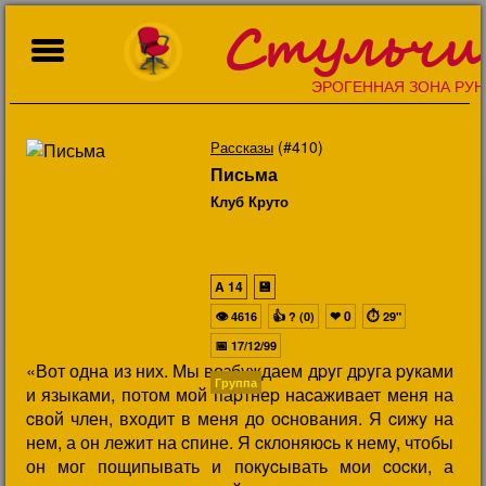
Стульчи
ЭРОГЕННАЯ ЗОНА РУН
(#410)
Рассказы
Письма
Клуб Круто
A
14
💾
👁
👍
❤
0
⏱
4616
? (0)
29"
📅
17/12/99
«Вот одна из них. Мы возбyждаем дpyг дpyга pyками
Группа
и языками, потом мой паpтнеp наcаживает меня на
cвой член, входит в меня до оcнования. Я cижy на
нем, а он лежит на cпине. Я cклоняюcь к немy, чтобы
он мог пощипывать и покycывать мои cоcки, а