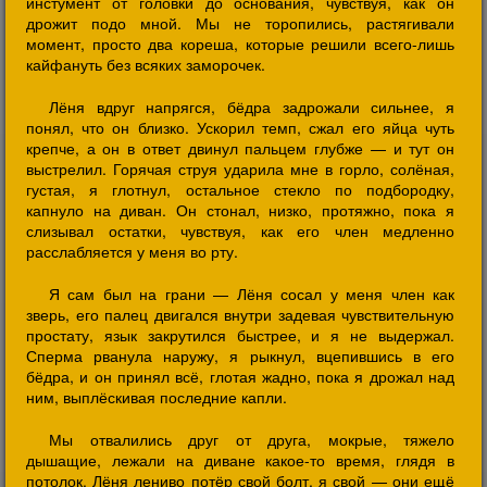
инстумент от головки до основания, чувствуя, как он
дрожит подо мной. Мы не торопились, растягивали
момент, просто два кореша, которые решили всего-лишь
кайфануть без всяких заморочек.
Лёня вдруг напрягся, бёдра задрожали сильнее, я
понял, что он близко. Ускорил темп, сжал его яйца чуть
крепче, а он в ответ двинул пальцем глубже — и тут он
выстрелил. Горячая струя ударила мне в горло, солёная,
густая, я глотнул, остальное стекло по подбородку,
капнуло на диван. Он стонал, низко, протяжно, пока я
слизывал остатки, чувствуя, как его член медленно
расслабляется у меня во рту.
Я сам был на грани — Лёня сосал у меня член как
зверь, его палец двигался внутри задевая чувствительную
простату, язык закрутился быстрее, и я не выдержал.
Сперма рванула наружу, я рыкнул, вцепившись в его
бёдра, и он принял всё, глотая жадно, пока я дрожал над
ним, выплёскивая последние капли.
Мы отвалились друг от друга, мокрые, тяжело
дышащие, лежали на диване какое-то время, глядя в
потолок. Лёня лениво потёр свой болт, я свой — они ещё