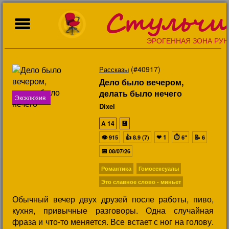
Стульчи
ЭРОГЕННАЯ ЗОНА РУН
(#40917)
Рассказы
Дело было вечером,
делать было нечего
Эксклюзив
Dixel
A
14
💾
👁
👍
❤
1
⏱
📝
915
8.9 (7)
6"
6
📅
08/07/26
Романтика
Гомосексуалы
Это славное слово - миньет
Обычный вечер двух друзей после работы, пиво,
кухня, привычные разговоры. Одна случайная
фраза и что-то меняется. Все встает с ног на голову.