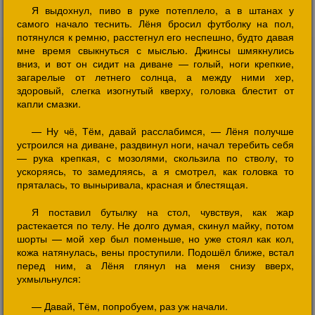
Я выдохнул, пиво в руке потеплело, а в штанах у
самого начало теснить. Лёня бросил футболку на пол,
потянулся к ремню, расстегнул его неспешно, будто давая
мне время свыкнуться с мыслью. Джинсы шмякнулись
вниз, и вот он сидит на диване — голый, ноги крепкие,
загарелые от летнего солнца, а между ними хер,
здоровый, слегка изогнутый кверху, головка блестит от
капли смазки.
— Ну чё, Тём, давай расслабимся, — Лёня получше
устроился на диване, раздвинул ноги, начал теребить себя
— рука крепкая, с мозолями, скользила по стволу, то
ускоряясь, то замедляясь, а я смотрел, как головка то
пряталась, то выныривала, красная и блестящая.
Я поставил бутылку на стол, чувствуя, как жар
растекается по телу. Не долго думая, скинул майку, потом
шорты — мой хер был поменьше, но уже стоял как кол,
кожа натянулась, вены проступили. Подошёл ближе, встал
перед ним, а Лёня глянул на меня снизу вверх,
ухмыльнулся:
— Давай, Тём, попробуем, раз уж начали.