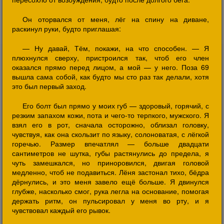
Он оторвался от меня, лёг на спину на диване,
раскинул руки, будто приглашая:
— Ну давай, Тём, покажи, на что способен. — Я
плюхнулся сверху, пристроился так, чтоб его член
оказался прямо перед лицом, а мой — у него. Поза 69
вышла сама собой, как будто мы сто раз так делали, хотя
это был первый заход.
Его болт был прямо у моих губ — здоровый, горячий, с
резким запахом кожи, пота и чего-то терпкого, мужского. Я
взял его в рот, сначала осторожно, облизал головку,
чувствуя, как она скользит по языку, солоноватая, с лёгкой
горечью. Размер впечатлял — больше двадцати
сантиметров не шутка, губы растянулись до предела, я
чуть замешкался, но приноровился, двигая головой
медленно, чтоб не подавиться. Лёня застонал тихо, бёдра
дёрнулись, и это меня завело ещё больше. Я двинулся
глубже, насколько смог, рука легла на основание, помогая
держать ритм, он пульсировал у меня во рту, и я
чувствовал каждый его рывок.