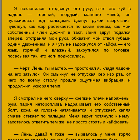
Я наклонился, отодвинул его руку, взял его хуй в
ладонь — горячий, твёрдый, маняще живой, он
пульсировал под пальцами. Двинул рукой вверх-вниз,
чувствуя, как жар растекается по моим венам, как мой
собственный член дрожит в такт. Лёня вдруг подался
вперёд, отстраняя мои руки, обхватил мой ствол губами
одним движением, и я чуть не задохнулся от кайфа — его
язык, горячий и влажный, закрутился по головке,
посасывая так, что ноги подкосились.
— Чёрт, Лёнь, ты мастер, — простонал я, кладя ладони
на его затылок. Он хмыкнул не отпуская хер изо рта, от
чего по всему стволу прошла ощутимая вибрация, и
продолжил, ускоряя темп.
Я смотрел на него сверху — крепкие плечи напряжены,
рука парня нетороплива надрачивает его собственный
болт, кожа на головке натягивается и отпускает, капля
смазки стекает по пальцам. Меня вдруг потянуло к нему,
захотелось ответить тем же, не просто стоять и кайфовать.
— Лёнь, давай я тоже, — вырвалось у меня, горло
пересохло от возбуждения, будто после долгого бега.