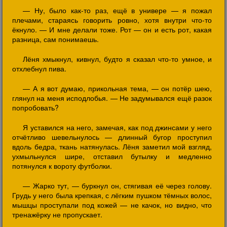
— Ну, было как-то раз, ещё в универе — я пожал
плечами, стараясь говорить ровно, хотя внутри что-то
ёкнуло. — И мне делали тоже. Рот — он и есть рот, какая
разница, сам понимаешь.
Лёня хмыкнул, кивнул, будто я сказал что-то умное, и
отхлебнул пива.
— А я вот думаю, прикольная тема, — он потёр шею,
глянул на меня исподлобья. — Не задумывался ещё разок
попробовать?
Я уставился на него, замечая, как под джинсами у него
отчётливо шевельнулось — длинный бугор проступил
вдоль бедра, ткань натянулась. Лёня заметил мой взгляд,
ухмыльнулся шире, отставил бутылку и медленно
потянулся к вороту футболки.
— Жарко тут, — буркнул он, стягивая её через голову.
Грудь у него была крепкая, с лёгким пушком тёмных волос,
мышцы проступали под кожей — не качок, но видно, что
тренажёрку не пропускает.