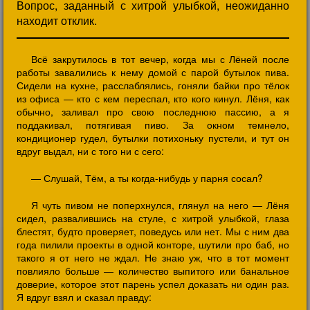
Вопрос, заданный с хитрой улыбкой, неожиданно
находит отклик.
Всё закрутилось в тот вечер, когда мы с Лёней после
работы завалились к нему домой с парой бутылок пива.
Сидели на кухне, расслаблялись, гоняли байки про тёлок
из офиса — кто с кем переспал, кто кого кинул. Лёня, как
обычно, заливал про свою последнюю пассию, а я
поддакивал, потягивая пиво. За окном темнело,
кондиционер гудел, бутылки потихоньку пустели, и тут он
вдруг выдал, ни с того ни с сего:
— Слушай, Тём, а ты когда-нибудь у парня сосал?
Я чуть пивом не поперхнулся, глянул на него — Лёня
сидел, развалившись на стуле, с хитрой улыбкой, глаза
блестят, будто проверяет, поведусь или нет. Мы с ним два
года пилили проекты в одной конторе, шутили про баб, но
такого я от него не ждал. Не знаю уж, что в тот момент
повлияло больше — количество выпитого или банальное
доверие, которое этот парень успел доказать ни один раз.
Я вдруг взял и сказал правду: