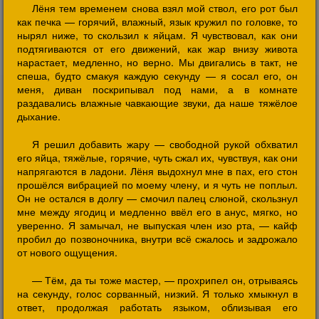
Лёня тем временем снова взял мой ствол, его рот был
как печка — горячий, влажный, язык кружил по головке, то
нырял ниже, то скользил к яйцам. Я чувствовал, как они
подтягиваются от его движений, как жар внизу живота
нарастает, медленно, но верно. Мы двигались в такт, не
спеша, будто смакуя каждую секунду — я сосал его, он
меня, диван поскрипывал под нами, а в комнате
раздавались влажные чавкающие звуки, да наше тяжёлое
дыхание.
Я решил добавить жару — свободной рукой обхватил
его яйца, тяжёлые, горячие, чуть сжал их, чувствуя, как они
напрягаются в ладони. Лёня выдохнул мне в пах, его стон
прошёлся вибрацией по моему члену, и я чуть не поплыл.
Он не остался в долгу — смочил палец слюной, скользнул
мне между ягодиц и медленно ввёл его в анус, мягко, но
уверенно. Я замычал, не выпуская член изо рта, — кайф
пробил до позвоночника, внутри всё сжалось и задрожало
от нового ощущения.
— Тём, да ты тоже мастер, — прохрипел он, отрываясь
на секунду, голос сорванный, низкий. Я только хмыкнул в
ответ, продолжая работать языком, облизывая его