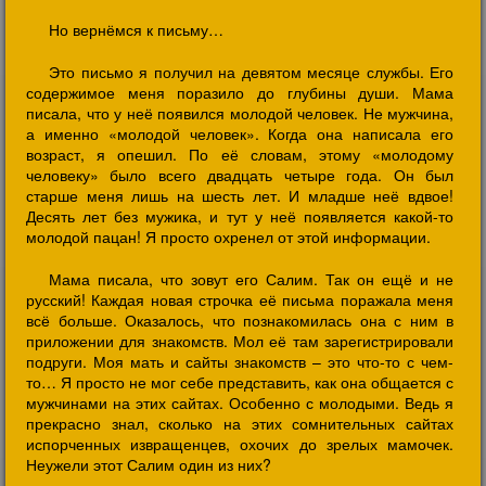
Но вернёмся к письму…
Это письмо я получил на девятом месяце службы. Его
содержимое меня поразило до глубины души. Мама
писала, что у неё появился молодой человек. Не мужчина,
а именно «молодой человек». Когда она написала его
возраст, я опешил. По её словам, этому «молодому
человеку» было всего двадцать четыре года. Он был
старше меня лишь на шесть лет. И младше неё вдвое!
Десять лет без мужика, и тут у неё появляется какой-то
молодой пацан! Я просто охренел от этой информации.
Мама писала, что зовут его Салим. Так он ещё и не
русский! Каждая новая строчка её письма поражала меня
всё больше. Оказалось, что познакомилась она с ним в
приложении для знакомств. Мол её там зарегистрировали
подруги. Моя мать и сайты знакомств – это что-то с чем-
то… Я просто не мог себе представить, как она общается с
мужчинами на этих сайтах. Особенно с молодыми. Ведь я
прекрасно знал, сколько на этих сомнительных сайтах
испорченных извращенцев, охочих до зрелых мамочек.
Неужели этот Салим один из них?