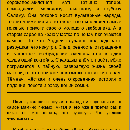
сорокавосьмилетняя мать Татьяна теперь
принадлежит молодому, властному и грубому
Салиму. Она покорно носит вульгарные наряды,
терпит унижения и с готовностью выполняет самые
грязные прихоти своего молодого любовника. А в
старом сарае на краю участка по ночам включаются
камеры. То, что Андрей случайно подглядывает,
разрушает его изнутри. Стыд, ревность, отвращение
и запретное возбуждение смешиваются в один
удушающий коктейль. С каждым днём он всё глубже
погружается в тайную, развратную жизнь своей
матери, от которой уже невозможно отвести взгляд.
Тёмная, жёсткая и очень откровенная история о
падении, похоти и разрушении семьи.
Помню, как ночью скучал в наряде и перечитывал то
самое мамино письмо. Читал я его уже в третий раз и
никак не мог понять, что чувствую. Что должен
чувствовать…
Моей матери Татьяне было 48 лет. Развелась они с