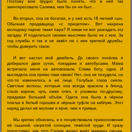
Поэтому мне трудно было понять, что в ней так
заинтересовало Салима, кем бы он ни был…
Во-вторых, она не богатая, и у неё есть 18 летний сын.
Обычная продавщица «с прицепом». Вот нахрена
молодому парню такая пара? Я никак не мог разгадать эту
загадку. И поделиться своими мыслями было не с кем. За
год службы я так и не завёл ни с кем крепкой дружбы,
чтобы доверить такое.
И вот настал мой дембель. До своего посёлка я
добирался двое суток, поездами и автобусами. Мама
встречала меня на автовокзале. Слава богу, одна. И
выглядела она прямо-таки свежо! Нет, она не похудела, но
что-то изменилось в её лице. Голубые глаза сияли.
Светлые волосы, которые она всегда красила в блонд,
стали короче, чуть ниже плеч, и уложены по-другому,
придавая больший объём. Одета она была в чёрное
платье в белый горошек и чёрные туфли на каблуке. Этот
наряд делал её моложе и ярче, чем я привык.
Мы крепко обнялись, и я почувствовала прикосновение
её пышной, нагретой солнцем, тяжёлой груди. И сразу
представил, как этот Салим жадно мнёт мамины сиськи.