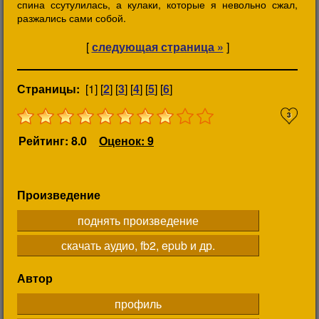
спина ссутулилась, а кулаки, которые я невольно сжал,
разжались сами собой.
[
следующая страница »
]
Страницы:
[1] [
2
] [
3
] [
4
] [
5
] [
6
]
3
Рейтинг: 8.0
Оценок: 9
Произведение
поднять произведение
скачать аудио, fb2, epub и др.
Автор
профиль