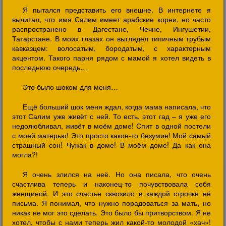
Я пытался представить его внешне. В интернете я
вычитал, что имя Салим имеет арабские корни, но часто
распространено в Дагестане, Чечне, Ингушетии,
Татарстане. В моих глазах он выглядел типичным грубым
кавказцем: волосатым, бородатым, с характерным
акцентом. Такого парня рядом с мамой я хотел видеть в
последнюю очередь…
Это было шоком для меня…
Ещё больший шок меня ждал, когда мама написала, что
этот Салим уже живёт с ней. То есть, этот гад – я уже его
недолюбливал, живёт в моём доме! Спит в одной постели
с моей матерью! Это просто какое-то безумие! Мой самый
страшный сон! Чужак в доме! В моём доме! Да как она
могла?!
Я очень злился на неё. Но она писала, что очень
счастлива теперь и наконец-то почувствовала себя
женщиной. И это счастье сквозило в каждой строчке её
письма. Я понимал, что нужно порадоваться за мать, но
никак не мог это сделать. Это было бы притворством. Я не
хотел, чтобы с нами теперь жил какой-то молодой «хач»!