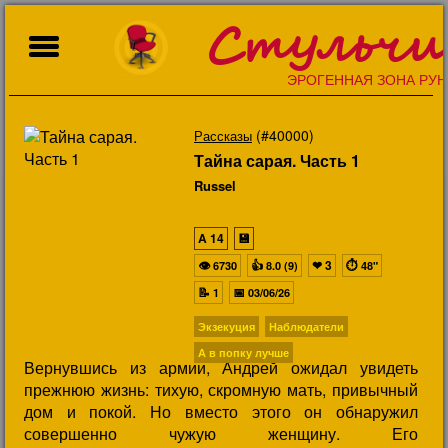
Стульчи
ЭРОГЕННАЯ ЗОНА РУН
(#40000)
Рассказы
Тайна сарая. Часть 1
Russel
A
14
💾
👁
👍
❤
3
⏱
6730
8.0 (9)
48"
📝
📅
1
03/06/26
Экзекуция
Наблюдатели
А в попку лучше
Вернувшись из армии, Андрей ожидал увидеть
прежнюю жизнь: тихую, скромную мать, привычный
дом и покой. Но вместо этого он обнаружил
совершенно чужую женщину. Его