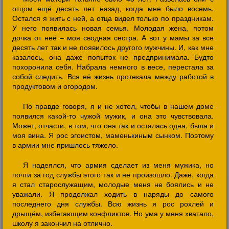
отцом ещё десять лет назад, когда мне было восемь.
Остался я жить с ней, а отца видел только по праздникам.
У него появилась новая семья. Молодая жена, потом
дочка от неё – моя сводная сестра. А вот у мамы за все
десять лет так и не появилось другого мужчины. И, как мне
казалось, она даже попыток не предпринимала. Будто
похоронила себя. Набрала немного в весе, перестала за
собой следить. Вся её жизнь протекала между работой в
продуктовом и огородом.
По правде говоря, я и не хотел, чтобы в нашем доме
появился какой-то чужой мужик, и она это чувствовала.
Может, отчасти, в том, что она так и осталась одна, была и
моя вина. Я рос эгоистом, маменькиным сынком. Поэтому
в армии мне пришлось тяжело.
Я надеялся, что армия сделает из меня мужика, но
почти за год службы этого так и не произошло. Даже, когда
я стал старослужащим, молодые меня не боялись и не
уважали. Я продолжал ходить в наряды до самого
последнего дня службы. Всю жизнь я рос рохлей и
дрыщём, избегающим конфликтов. Но ума у меня хватало,
школу я закончил на отлично.