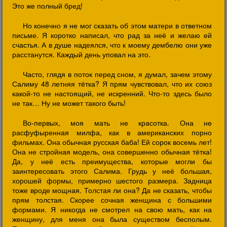
Это же полный бред!
Но конечно я не мог сказать об этом матери в ответном
письме. Я коротко написал, что рад за неё и желаю ей
счастья. А в душе надеялся, что к моему дембелю они уже
расстанутся. Каждый день уповал на это.
Часто, глядя в поток перед сном, я думал, зачем этому
Салиму 48 летняя тётка? Я прям чувствовал, что их союз
какой-то не настоящий, не искренний. Что-то здесь было
не так… Ну не может такого быть!
Во-первых, моя мать не красотка. Она не
расфуфыренная милфа, как в американских порно
фильмах. Она обычная русская баба! Ей сорок восемь лет!
Она не стройная модель, она совершенно обычная тётка!
Да, у неё есть преимущества, которые могли бы
заинтересовать этого Салима. Грудь у неё большая,
хорошей формы, примерно шестого размера. Задница
тоже вроде мощная. Толстая ли она? Да не сказать, чтобы
прям толстая. Скорее сочная женщина с большими
формами. Я никогда не смотрел на свою мать, как на
женщину, для меня она была существом бесполым.