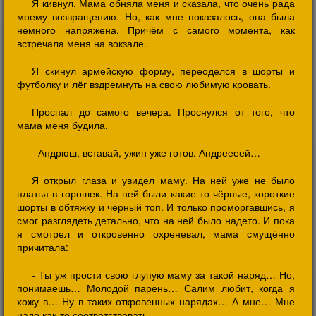
Я кивнул. Мама обняла меня и сказала, что очень рада
моему возвращению. Но, как мне показалось, она была
немного напряжена. Причём с самого момента, как
встречала меня на вокзале.
Я скинул армейскую форму, переоделся в шорты и
футболку и лёг вздремнуть на свою любимую кровать.
Проспал до самого вечера. Проснулся от того, что
мама меня будила.
- Андрюш, вставай, ужин уже готов. Андреееей…
Я открыл глаза и увидел маму. На ней уже не было
платья в горошек. На ней были какие-то чёрные, короткие
шорты в обтяжку и чёрный топ. И только проморгавшись, я
смог разглядеть детально, что на ней было надето. И пока
я смотрел и откровенно охреневал, мама смущённо
причитала:
- Ты уж прости свою глупую маму за такой наряд… Но,
понимаешь… Молодой парень… Салим любит, когда я
хожу в… Ну в таких откровенных нарядах… А мне… Мне
надо как-то соответствовать…