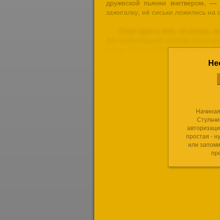
дружеской пьянки вчетвером, — 
зажигалку, её сиськи ложились на
Не
Начиная
Стульчи
авторизаци
простая - н
или запоми
пр