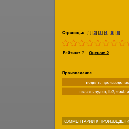
Страницы:
[1] [
2
] [
3
] [
4
] [
5
] [
6
]
Рейтинг: ?
Оценок: 2
Произведение
поднять произведени
скачать аудио, fb2, epub и
КОММЕНТАРИИ К ПРОИЗВЕДЕНИ