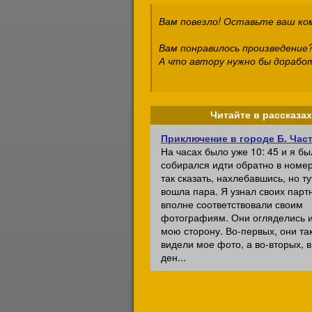
Вам повезло! Оставьте ваш к
Вам понравилось произведение?
А что автору нужно бы дорабо
Читайте в рассказах
Приключение в городе Б. Част
На часах было уже 10: 45 и я бы
собирался идти обратно в номер
так сказать, нахлебавшись, но ту
вошла пара. Я узнал своих парт
вполне соответствовали своим
фотографиям. Они огляделись 
мою сторону. Во-первых, они та
видели мое фото, а во-вторых, 
ден...