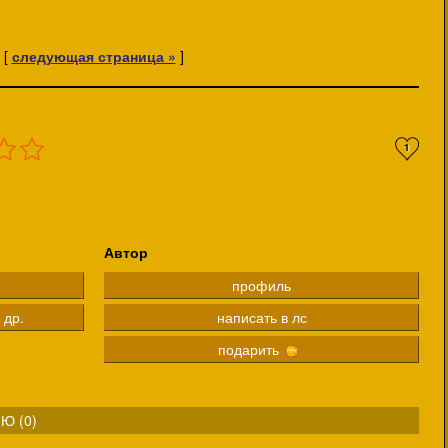
[
следующая страница »
]
1
Автор
е
профиль
 др.
написать в лс
подарить
Ю (
0
)