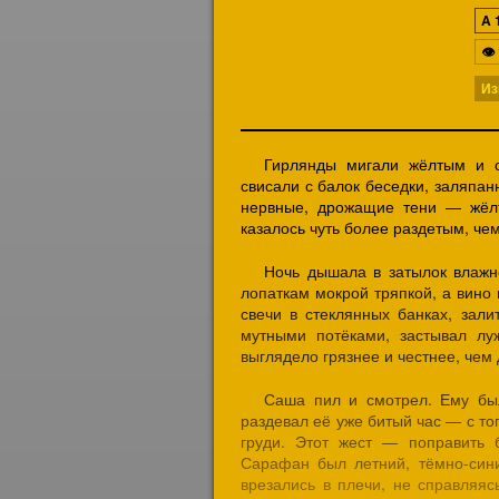
A
👁
Из
Гирлянды мигали жёлтым и с
свисали с балок беседки, заляпа
нервные, дрожащие тени — жёлт
казалось чуть более раздетым, че
Ночь дышала в затылок влажно
лопаткам мокрой тряпкой, а вино 
свечи в стеклянных банках, зали
мутными потёками, застывал лу
выглядело грязнее и честнее, чем
Саша пил и смотрел. Ему бы
раздевал её уже битый час — с то
груди. Этот жест — поправить 
Сарафан был летний, тёмно-сини
врезались в плечи, не справляя