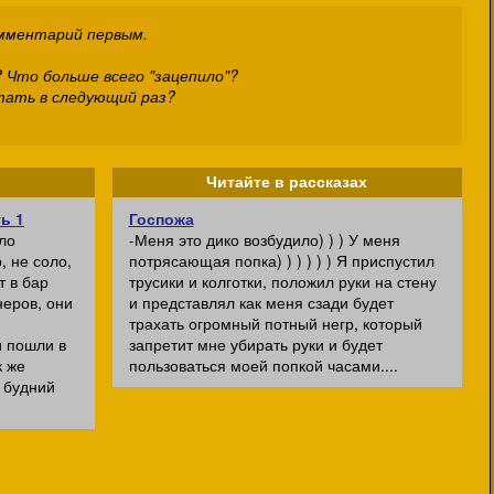
омментарий первым.
 Что больше всего "зацепило"?
тать в следующий раз?
Читайте в рассказах
ь 1
Госпожа
ло
-Меня это дико возбудило) ) ) У меня
, не соло,
потрясающая попка) ) ) ) ) ) Я приспустил
т в бар
трусики и колготки, положил руки на стену
неров, они
и представлял как меня сзади будет
трахать огромный потный негр, который
и пошли в
запретит мне убирать руки и будет
к же
пользоваться моей попкой часами....
в будний