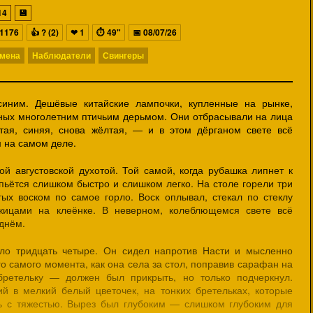
14
💾
1176
👍
? (2)
❤
1
⏱
49"
📅
08/07/26
мена
Наблюдатели
Свингеры
иним. Дешёвые китайские лампочки, купленные на рынке,
нных многолетним птичьим дерьмом. Они отбрасывали на лица
ая, синяя, снова жёлтая, — и в этом дёрганом свете всё
м на самом деле.
й августовской духотой. Той самой, когда рубашка липнет к
пьётся слишком быстро и слишком легко. На столе горели три
тых воском по самое горло. Воск оплывал, стекал по стеклу
жицами на клеёнке. В неверном, колеблющемся свете всё
 днём.
ло тридцать четыре. Он сидел напротив Насти и мысленно
го самого момента, как она села за стол, поправив сарафан на
бретельку — должен был прикрыть, но только подчеркнул.
й в мелкий белый цветочек, на тонких бретельках, которые
сь с тяжестью. Вырез был глубоким — слишком глубоким для