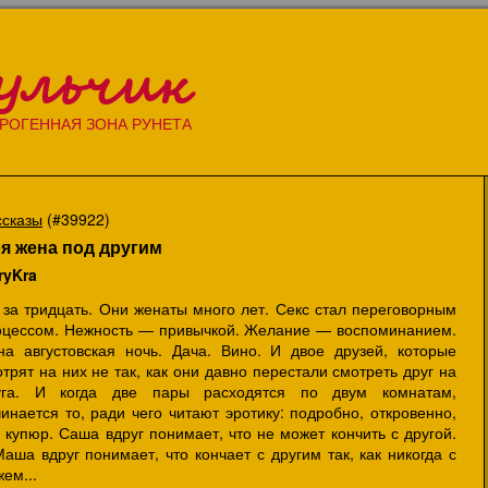
ульчик
РОГЕННАЯ ЗОНА РУНЕТА
ссказы
(#39922)
я жена под другим
ryKra
 за тридцать. Они женаты много лет. Секс стал переговорным
оцессом. Нежность — привычкой. Желание — воспоминанием.
на августовская ночь. Дача. Вино. И двое друзей, которые
трят на них не так, как они давно перестали смотреть друг на
уга. И когда две пары расходятся по двум комнатам,
инается то, ради чего читают эротику: подробно, откровенно,
 купюр. Саша вдруг понимает, что не может кончить с другой.
аша вдруг понимает, что кончает с другим так, как никогда с
ем...