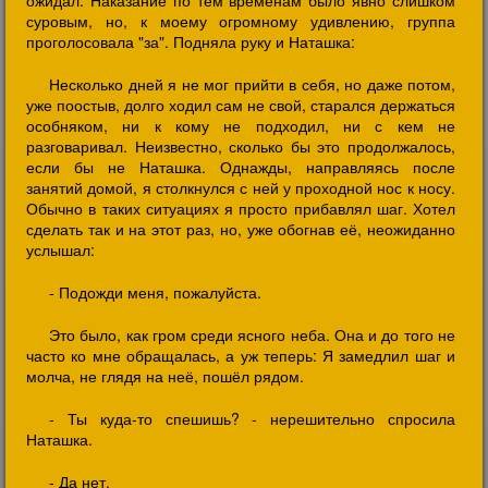
ожидал. Наказание по тем временам было явно слишком
суровым, но, к моему огромному удивлению, группа
проголосовала "за". Подняла руку и Наташка:
Несколько дней я не мог прийти в себя, но даже потом,
уже поостыв, долго ходил сам не свой, старался держаться
особняком, ни к кому не подходил, ни с кем не
разговаривал. Неизвестно, сколько бы это продолжалось,
если бы не Наташка. Однажды, направляясь после
занятий домой, я столкнулся с ней у проходной нос к носу.
Обычно в таких ситуациях я просто прибавлял шаг. Хотел
сделать так и на этот раз, но, уже обогнав её, неожиданно
услышал:
- Подожди меня, пожалуйста.
Это было, как гром среди ясного неба. Она и до того не
часто ко мне обращалась, а уж теперь: Я замедлил шаг и
молча, не глядя на неё, пошёл рядом.
- Ты куда-то спешишь? - нерешительно спросила
Наташка.
- Да нет.