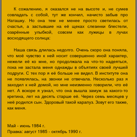
К сожалению, я оказался не на высоте и, не сумев
совладать с собой, тут же кончил, начисто забыв про
Наташку. Но она тем не менее просто светилась от
счастья, а застывшие на её щеках слезинки блестели,
озарённые улыбкой, совсем как лужицы в лучах
восходящего солнца:
Наша связь длилась недолго. Очень скоро она поняла,
что моё чувство к ней носит совершенно иной характер,
нежели её ко мне, но продолжала на что-то надеяться,
пока не застала меня однажды в объятиях своей лучшей
подруги. С тех пор я её больше не видел. В институте она
не появлялась, на звонки не отвечала. Несколько раз я
заходил к ней домой, но мне неизменно говорили, что её
нет. А вскоре я узнал, что она вышла замуж за какого-то
кретина, лет на десять старше её. Через семь месяцев у
неё родился сын. Здоровый такой карапуз. Зовут его также,
как меня.
Май - июнь 1984 г.
Правка: август 1985 - октябрь 1990 г.