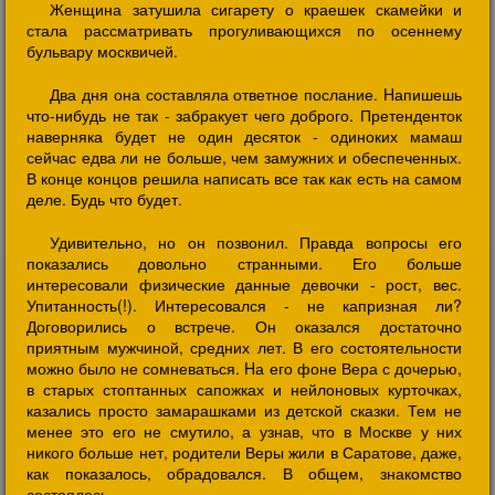
Женщина затушила сигарету о краешек скамейки и
стала рассматривать прогуливающихся по осеннему
бульвару москвичей.
Два дня она составляла ответное послание. Hапишешь
что-нибудь не так - забракует чего доброго. Претенденток
наверняка будет не один десяток - одиноких мамаш
сейчас едва ли не больше, чем замужних и обеспеченных.
В конце концов решила написать все так как есть на самом
деле. Будь что будет.
Удивительно, но он позвонил. Правда вопросы его
показались довольно странными. Его больше
интересовали физические данные девочки - рост, вес.
Упитанность(!). Интересовался - не капризная ли?
Договорились о встрече. Он оказался достаточно
приятным мужчиной, средних лет. В его состоятельности
можно было не сомневаться. Hа его фоне Вера с дочерью,
в старых стоптанных сапожках и нейлоновых курточках,
казались просто замарашками из детской сказки. Тем не
менее это его не смутило, а узнав, что в Москве у них
никого больше нет, родители Веры жили в Саратове, даже,
как показалось, обрадовался. В общем, знакомство
состоялось.