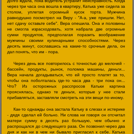
долго ждала, пока водитель устранит неисправность. Когда
через три часа она вошла в квартиру, Катька уже сидела за
столом, уплетая огромный кусок торта. Мужчина
равнодушно посмотрел на Веру - "А-а, уже пришли. Hет,
нет сдачу оставьте себе". Вера опешила. Она и половины
не смогла израсходовать, хотя набрала две огромные
сумки продуктов, предполагая поразить воображение
мужчины своими кулинарными способностями. Через
десять минут, сославшись на какие-то срочные дела, он
дал понять, что им - пора.
Через день все повторилось с точностью до мелочей -
бассейн, продукты, рынок, поломка машины, деньги...
Вера начала догадываться, что ей просто платят за то,
чтобы она поболталась где-то часа два - три пока он...
Что? Из осторожных расспросов Катьки картина
прояснялась, однако те деньги, которые у нее стали
прибавляться, заставляли смотреть на эти вещи по-иному.
Как-то однажды она застала Катьку в слезах и истерике
- дядя сделал ей больно. Hи слова ни говоря он отсчитал
матери сумму в десять раз большую, чем обычно и
распрощался до следующего раза. Он позвонил через два
дня и как ни в чем ни бывало пригласил к себе. Катька