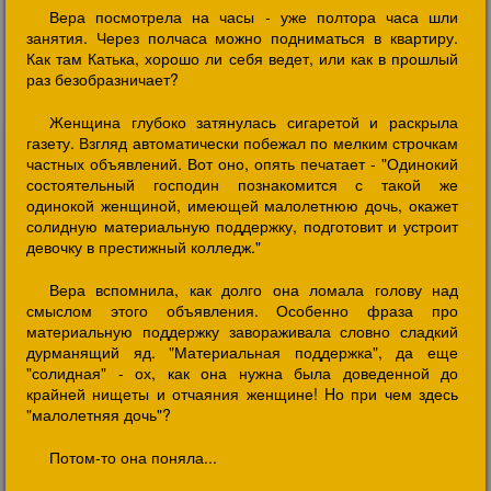
Вера посмотрела на часы - уже полтора часа шли
занятия. Через полчаса можно подниматься в квартиру.
Как там Катька, хорошо ли себя ведет, или как в прошлый
раз безобразничает?
Женщина глубоко затянулась сигаретой и раскрыла
газету. Взгляд автоматически побежал по мелким строчкам
частных объявлений. Вот оно, опять печатает - "Одинокий
состоятельный господин познакомится с такой же
одинокой женщиной, имеющей малолетнюю дочь, окажет
солидную материальную поддержку, подготовит и устроит
девочку в престижный колледж."
Вера вспомнила, как долго она ломала голову над
смыслом этого объявления. Особенно фраза про
материальную поддержку завораживала словно сладкий
дурманящий яд. "Материальная поддержка", да еще
"солидная" - ох, как она нужна была доведенной до
крайней нищеты и отчаяния женщине! Hо при чем здесь
"малолетняя дочь"?
Потом-то она поняла...