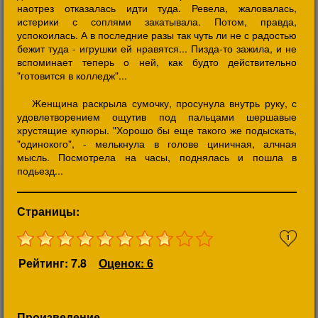
наотрез отказалась идти туда. Ревела, жаловалась,
истерики с соплями закатывала. Потом, правда,
успокоилась. А в последние разы так чуть ли не с радостью
бежит туда - игрушки ей нравятся... Пизда-то зажила, и не
вспоминает теперь о ней, как будто действительно
"готовится в колледж"...
Женщина раскрыла сумочку, просунула внутрь руку, с
удовлетворением ощутив под пальцами шершавые
хрустящие купюры. "Хорошо бы еще такого же подыскать,
"одинокого", - мелькнула в голове циничная, алчная
мысль. Посмотрела на часы, поднялась и пошла в
подьезд...
Страницы:
1
Рейтинг: 7.8
Оценок: 6
Произведение