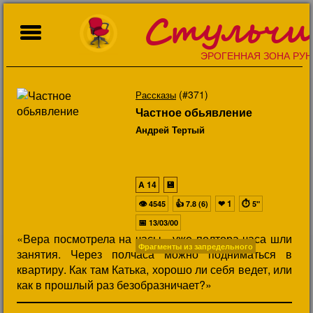
Стульчи
ЭРОГЕННАЯ ЗОНА РУН
(#371)
Рассказы
Частное обьявление
Андрей Тертый
A
14
💾
👁
👍
❤
1
⏱
4545
7.8 (6)
5"
📅
13/03/00
«Вера посмотрела на часы - уже полтора часа шли
Фрагменты из запредельного
занятия. Через полчаса можно подниматься в
квартиру. Как там Катька, хорошо ли себя ведет, или
как в прошлый раз безобразничает?»