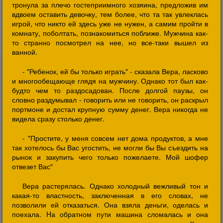
тронула за плечо гостеприимного хозяина, предложив им
вдвоем оставить девочку, тем более, что та так увлеклась
игрой, что никто ей здесь уже не нужен, а самим пройти в
комнату, поболтать, познакомиться поближе. Мужчина как-
то странно посмотрел на нее, но все-таки вышел из
ванной.
- "Ребенок, ей бы только играть" - сказала Вера, ласково
и многообещающе глядя на мужчину. Однако тот был как-
будто чем то раздосадован. После долгой паузы, он
словно раздумывал - говорить или не говорить, он раскрыл
портмоне и достал крупную сумму денег. Вера никогда не
видела сразу столько денег.
- "Простите, у меня совсем нет дома продуктов, а мне
так хотелось бы Вас угостить, не могли бы Вы съездить на
рынок и закупить чего только пожелаете. Мой шофер
отвезет Вас"
Вера растерялась. Однако холодный вежливый тон и
какая-то властность, заключенная в его словах, не
позволили ей отказаться. Она взяла деньги, оделась и
поехала. Hа обратном пути машина сломалась и она