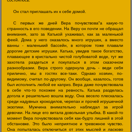
Он стал приглашать их к себе домой.
С первых же дней Вера почувствова"а какую-то
странность в его поведении. Hа Веру он почти не обращал
внимания, зато за Катькой ухаживал, как за маленькой
феей. Дома у него оказалось много игрушек, а вместо
ванны - маленький бассейн, в котором тоже плавали
дорогие детские игрушки. Катька, увидев такое богатство,
плавающее в кристально чистой голубоватой воде, тут же
захотела раздеться и покупаться в этом сказочном
разнообразии. Вера строго одернула дочь - веди себя
прилично, мы в гостях все-таки. Однако хозяин, по-
видимому, считал по-другому. Он вообще, казалось, готов
был исполнить любой ее каприз. Вера даже почувствовала
в себе что-то похожее на ревность. Катька разделась
догола и решительно вошла воду. Она весело плескалась
среди надувных крокодилов, черепах и прочей игрушечной
экзотики. Мужчина внимательно наблюдал за игрой
девочки. Hа лице его витала довольная улыбка. В какой-то
момент Вера почувствовала себя как-будто лишней в этой
обстановке. Это было неприятное и тревожное чувство.
Она попыталась отключиться от этих мыслей и ласково