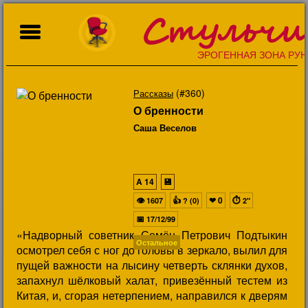
Стульчи
ЭРОГЕННАЯ ЗОНА РУН
(#360)
Рассказы
О бренности
Саша Веселов
A
14
💾
👁
👍
❤
0
⏱
1607
? (0)
2"
📅
17/12/99
«Надворный советник Семён Петрович Подтыкин
Остальное
осмотрел себя с ног до головы в зеркало, вылил для
пущей важности на лысину четверть склянки духов,
запахнул шёлковый халат, привезённый тестем из
Китая, и, сгорая нетерпением, направился к дверям