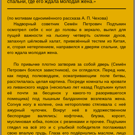
спальни, где его ждала молодая жена.»
(по мотивам одноимённого рассказа А. П. Чехова)
Надворный советник Семён Петрович Подтыкин
осмотрел себя с ног до головы в зеркало, вылил для
пущей важности на лысину четверть склянки духов,
запахнул шёлковый халат, привезённый тестем из Китая,
и, сгорая нетерпением, направился к дверям спальни, где
его ждала молодая жена.
По привычке плотно затворив за собой дверь (Семён
Петрович боялся завистников), он огляделся. Перед ним,
как перед полководцем, осматривающим поле битвы,
расстилалась целая картина. Посреди комнаты на кровати
из ливанского кедра (несколько лет назад Подтыкин купил
её почти за бесценок у какого-то разорившегося
помещика) под пышным балдахином возлежала жена.
Согнув ногу в колене, она неторопливо стягивала с неё
ажурный чулочек. Вокруг неё в художественном
беспорядке валялись: кофточка, блузка, корсет,
муслиновая юбка, поясок с резинками и прочее. Подтыкин
глядел на всё это и с улыбкой победителя поглаживал
свою впалую грудь. Глаза его подёрнулись маслом, лицо