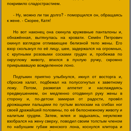
покривило сладострастием.
- Ну, можно ли так долго? - поморщился он, обращаясь
к жене. - Скорее, Катя!
Но вот наконец она скинула кружевные панталоны и,
обнажённая, вытянулась на кровати. Семён Петрович
окинул взглядом отливающее белизной тело жены. Его
взор скользнул по её лицу, шее, задержался на огромных,
с крупными розовыми сосками грудях и, пробежав по
округлому животу, впился в пухлую ручку, скромно
прикрывавшую вожделенное лоно.
Подтыкин приятно улыбнулся, икнул от восторга и,
сбросив халат, подбежал на полусогнутых к заветному
ложу. Потом, разжигая аппетит и наслаждаясь
предвкушением, он медленно отодвинул руку жены в
сторону и, по-детски замирая от радости, провёл
дрожащими пальцами по густым волоскам на сгибах ног
своей дражайшей половины, по её белоснежному животу и
налитым грудям. Затем, млея и задыхаясь, неуклюже
взобрался на жену сверху, поводил своим толстым членом
по набухшим губам женского лона, коснулся клитора и