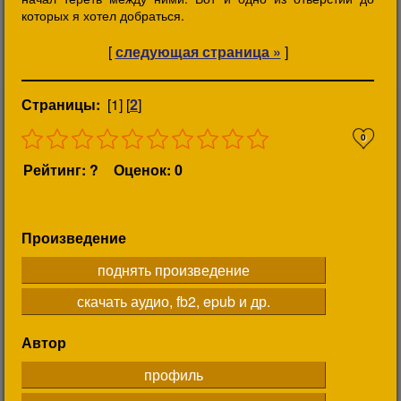
которых я хотел добраться.
[
следующая страница »
]
Страницы:
[1] [
2
]
0
Рейтинг: ?
Оценок: 0
Произведение
поднять произведение
скачать аудио, fb2, epub и др.
Автор
профиль