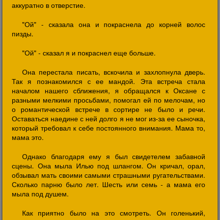
аккуратно в отверстие.
"Ой" - сказала она и покраснела до корней волос
пизды.
"Ой" - сказал я и покраснел еще больше.
Она перестала писать, вскочила и захлопнула дверь.
Так я познакомился с ее мандой. Эта встреча стала
началом нашего сближения, я обращался к Оксане с
разными мелкими просьбами, помогал ей по мелочам, но
о романтической встрече в сортире не было и речи.
Оставаться наедине с ней долго я не мог из-за ее сыночка,
который требовал к себе постоянного внимания. Мама то,
мама это.
Однако благодаря ему я был свидетелем забавной
сцены. Она мыла Илью под шлангом. Он кричал, орал,
обзывал мать своими самыми страшными ругательствами.
Сколько парню было лет. Шесть или семь - а мама его
мыла под душем.
Как приятно было на это смотреть. Он голенький,