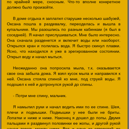
по крайней мере, сносным. Что-то вполне конкретное
должно было произойти.
В доме отдыха я заплатил старушке несколько шабузей,
Оксана пошла в раздевалку, переоделась и вышла в
купальнике. Мы разошлись по разным кабинкам (я был в
соседней). Я начал прислушиваться. Мне было интересно.
Она сначала разденется и включит воды или наоборот.
Открылся кран и полилась вода. Я быстро скинул плавки.
Ясно, что находился я уже в эрегированном состоянии.
Открыл воду и начал мыться.
Неожиданно она попросила мыла, т.к. оказывается
свое она забыла дома. Я взял кусок мыла и направился к
ней. Оксана стояла спиной ко мне, под струей воды. Я
подошел к ней и дотронулся рукой до спины.
- Потри мне спину, мальчик.
Я намылил руки и начал водить ими по ее спине. Шея,
плечи и подмышки. Подмышки у нее были не бриты.
Лопатки и ниже и ниже. Наконец я дошел до попы. Двумя
пальцами я раздвинул половинки ее жопы, и другой рукой
начал тереть между ними. Вот и одно из отверстий до