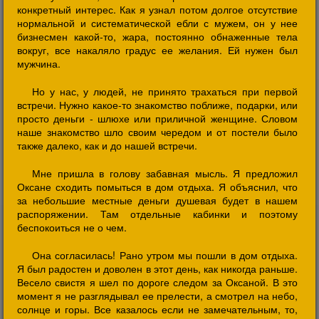
конкретный интерес. Как я узнал потом долгое отсутствие
нормальной и систематической ебли с мужем, он у нее
бизнесмен какой-то, жара, постоянно обнаженные тела
вокруг, все накаляло градус ее желания. Ей нужен был
мужчина.
Но у нас, у людей, не принято трахаться при первой
встречи. Нужно какое-то знакомство поближе, подарки, или
просто деньги - шлюхе или приличной женщине. Словом
наше знакомство шло своим чередом и от постели было
также далеко, как и до нашей встречи.
Мне пришла в голову забавная мысль. Я предложил
Оксане сходить помыться в дом отдыха. Я объяснил, что
за небольшие местные деньги душевая будет в нашем
распоряжении. Там отдельные кабинки и поэтому
беспокоиться не о чем.
Она согласилась! Рано утром мы пошли в дом отдыха.
Я был радостен и доволен в этот день, как никогда раньше.
Весело свистя я шел по дороге следом за Оксаной. В это
момент я не разглядывал ее прелести, а смотрел на небо,
солнце и горы. Все казалось если не замечательным, то,