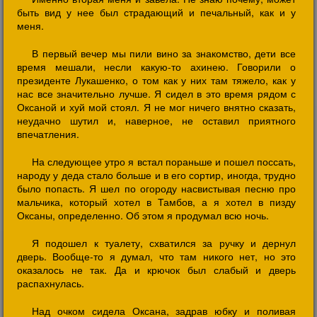
быть вид у нее был страдающий и печальный, как и у
меня.
В первый вечер мы пили вино за знакомство, дети все
время мешали, несли какую-то ахинею. Говорили о
президенте Лукашенко, о том как у них там тяжело, как у
нас все значительно лучше. Я сидел в это время рядом с
Оксаной и хуй мой стоял. Я не мог ничего внятно сказать,
неудачно шутил и, наверное, не оставил приятного
впечатления.
На следующее утро я встал пораньше и пошел поссать,
народу у деда стало больше и в его сортир, иногда, трудно
было попасть. Я шел по огороду насвистывая песню про
мальчика, который хотел в Тамбов, а я хотел в пизду
Оксаны, определенно. Об этом я продумал всю ночь.
Я подошел к туалету, схватился за ручку и дернул
дверь. Вообще-то я думал, что там никого нет, но это
оказалось не так. Да и крючок был слабый и дверь
распахнулась.
Над очком сидела Оксана, задрав юбку и поливая