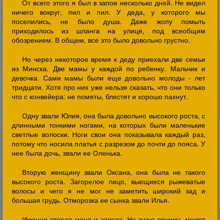
От всего этого я был в запое несколько дней. Не видел
ничего вокруг, пил и пил. У деда, у которого мы
поселились, не было душа. Даже жопу помыть
приходилось из шланга на улице, под всеобщим
обозрением. В общем, все это было довольно грустно.
Но через некоторое время к деду приехали две семьи
из Минска. Две мамы у каждой по ребенку. Мальчик и
девочка. Сами мамы были еще довольно молоды - лет
тридцати. Хотя про них уже нельзя сказать, что они только
что с конвейера: не помяты, блестят и хорошо пахнут.
Одну звали Юлия, она была довольно высокого роста, с
длинными тонкими ногами, на которых были маленькие
светлые волоски. Ноги свои она показывала каждый раз,
потому что носила платья с разрезом до почти до пояса. У
нее была дочь, звали ее Оленька.
Вторую женщину звали Оксана, она была не такого
высокого роста. Загорелое лицо, вьющиеся рыжеватые
волосы и чего я не мог не заметить широкий зад и
большая грудь. Отморозка ее сынка звали Илья.
Именно вторая меня и завела. Не знаю почему, может