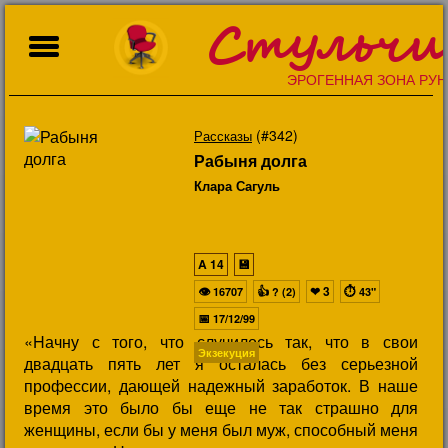
Стульчи
ЭРОГЕННАЯ ЗОНА РУН
(#342)
Рассказы
Рабыня долга
Клара Сагуль
A
14
💾
👁
👍
❤
3
⏱
16707
? (2)
43"
📅
17/12/99
«Hачну с того, что случилось так, что в свои
Экзекуция
двадцать пять лет я осталась без серьезной
профессии, дающей надежный заработок. В наше
время это было бы еще не так страшно для
женщины, если бы у меня был муж, способный меня