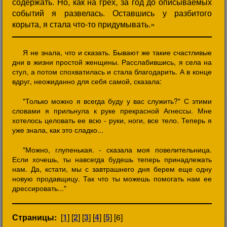
содержать. Hо, как на грех, за год до описываемых
событий я развелась. Оставшись у разбитого
корыта, я стала что-то придумывать.»
Я не знала, что и сказать. Бывают же такие счастливые
дни в жизни простой женщины. Расслабившись, я села на
стул, а потом спохватилась и стала благодарить. А в конце
вдруг, неожиданно для себя самой, сказала:
"Только можно я всегда буду у вас служить?" С этими
словами я прильнула к руке прекрасной Агнессы. Мне
хотелось целовать ее всю - руки, ноги, все тело. Теперь я
уже знала, как это сладко...
"Можно, глупенькая. - сказала моя повелительница.
Если хочешь, ты навсегда будешь теперь принадлежать
нам. Да, кстати, мы с завтрашнего дня берем еще одну
новую продавщицу. Так что ты можешь помогать нам ее
дрессировать..."
Страницы:
[
1
] [
2
] [
3
] [
4
] [
5
] [6]