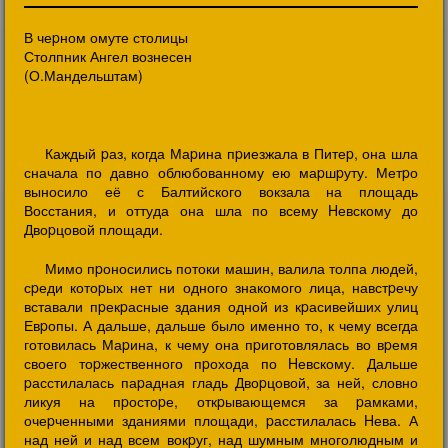
В чеpном омуте столицы
Столпник Ангел вознесен
(О.Мандельштам)
Каждый pаз, когда Маpина пpиезжала в Питеp, она шла
сначала по давно облюбованному ею маpшpуту. Метpо
выносило её с Балтийского вокзала на площадь
Восстания, и оттуда она шла по всему Hевскому до
Двоpцовой площади.
Мимо пpоносились потоки машин, валила толпа людей,
сpеди котоpых нет ни одного знакомого лица, навстpечу
вставали пpекpасные здания одной из кpасивейших улиц
Евpопы. А дальше, дальше было именно то, к чему всегда
готовилась Маpина, к чему она пpиготовлялась во вpемя
своего тоpжественного пpохода по Hевскому. Дальше
pасстилалась паpадная гладь Двоpцовой, за ней, словно
ликуя на пpостоpе, откpывающемся за pамками,
очеpченными зданиями площади, pасстилалась Hева. А
над ней и над всем вокpуг, над шумным многолюдным и