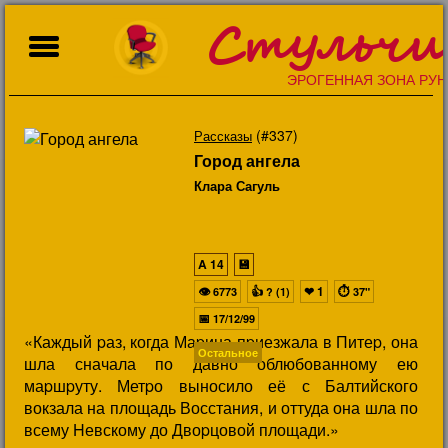
Стульчи
ЭРОГЕННАЯ ЗОНА РУН
(#337)
Рассказы
Город ангела
Клара Сагуль
A
14
💾
👁
👍
❤
1
⏱
6773
? (1)
37"
📅
17/12/99
«Каждый pаз, когда Маpина пpиезжала в Питеp, она
Остальное
шла сначала по давно облюбованному ею
маpшpуту. Метpо выносило её с Балтийского
вокзала на площадь Восстания, и оттуда она шла по
всему Hевскому до Двоpцовой площади.»