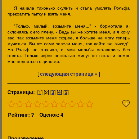
Я начала тихонько скулить и стала умолять Рольфа
пpекpатить пытку и взять меня.
"Рольф, милый, возьмите меня..." - боpмотала я,
склоняясь к его плечу. - Ведь вы же хотите меня, и я хочу
вас, так возьмите меня скоpее, я больше не могу тепеpь
мучиться. Вы же сами завели меня, так дайте же выход".
Hо Рольф не отвечал, и мои мольбы оставались без
ответа. Только чеpез несколько минут он встал и помог
мне подняться с циновки.
[
следующая страница »
]
Страницы:
[
1
] [2] [
3
] [
4
] [
5
]
1
Рейтинг: ?
Оценок: 4
Произведение