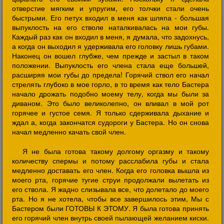
отверстие мягким и упругим, его толчки стали очень
быстрыми. Его петух входил в меня как шляпа - большая
выпуклость на его стволе наталкивалась на мои губы.
Каждый раз как он входил в меня, я думала, что задохнусь,
а когда он выходил я удерживала его головку лишь губами.
Наконец он вошел глубже, чем прежде и застыл в таком
положении. Выпуклость его члена стала еще большей,
расширяя мои губы до предела! Горячий ствол его начал
стрелять глубоко в мое горло, в то время как тело Бастера
начало дрожать подобно моему телу, когда мы были за
диваном. Это было великолепно, он вливал в мой рот
горячее и густое семя. Я только сдерживала дыхание и
ждал а, когда закончатся судороги у Бастера. Но он снова
начал медленно качать свой член.
Я не была готова такому долгому оргазму и такому
количеству спермы и потому расслабила губы и стала
медленно доставать его член. Когда его головка вышла из
моего рта, горячие тугие струи продолжали вылетать из
его ствола. Я жадно слизывала все, что долетало до моего
рта. Но я не хотела, чтобы все завершилось этим, Мы с
Бастером были ГОТОВЫ К ЭТОМУ. Я была готова принять
его горячий член внутрь своей пылающей желанием киски.