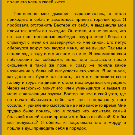
полно его член в своей киске.
Постепенно мое дыхание выравнивалось, я стала
приходить в себя, и захотелось принять горячий душ. Я
пробовала отстранить Бастера от себя, я выдвинула мои
плечи так, чтобы он выходил. Он стоял, и я не поняла, что
он все еще полностью возбжден внутри меня! Когда он
спрыгнул с меня он развернулся ко мне синой. Его петух
обернулся вокруг оси внутри меня, но не вышел! Так мы и
встали зад к заду с его членом во мне. Я вспомнила свои
наблюдения за собаками, когда они застывали после
сношения в такой же позе, и сразу же поняла какое
назначение у большой выпуклости его члена. Я не знала,
как долго мы будем так стоять, так что я положила свою
голову и грудь на диван и стала наслаждаться ситуацией.
Через несколько минут его член уменьшился и вышел из
меня с чавкающим звуком. Бастер пошел в свой угол, где
он начал облизывать себя там, где я недавно у него
сосала. Я удивленно смотрела на него какое-то время.Мне
трудно было понять, что я только что испытала самый
большой в моей жизни оргазм и это было с собакой! Кто бы
мог подумать? Я обняла и поцеловала его в морду и
пошла в душ приводить себя в порядок.