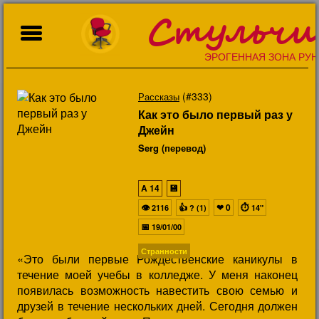
Стульчи
ЭРОГЕННАЯ ЗОНА РУН
(#333)
Рассказы
Как это было первый раз у
Джейн
Serg (перевод)
A
14
💾
👁
👍
❤
0
⏱
2116
? (1)
14"
📅
19/01/00
Странности
«Это были первые Рождественские каникулы в
течение моей учебы в колледже. У меня наконец
появилась возможность навестить свою семью и
друзей в течение нескольких дней. Сегодня должен