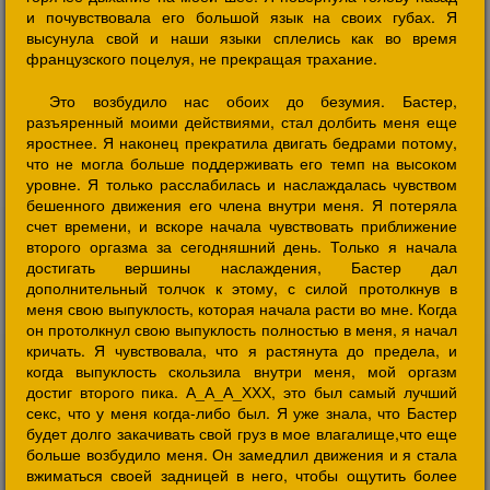
и почувствовала его большой язык на своих губах. Я
высунула свой и наши языки сплелись как во время
французского поцелуя, не прекращая трахание.
Это возбудило нас обоих до безумия. Бастер,
разъяренный моими действиями, стал долбить меня еще
яростнее. Я наконец прекратила двигать бедрами потому,
что не могла больше поддерживать его темп на высоком
уровне. Я только расслабилась и наслаждалась чувством
бешенного движения его члена внутри меня. Я потеряла
счет времени, и вскоре начала чувствовать приближение
второго оргазма за сегодняшний день. Только я начала
достигать вершины наслаждения, Бастер дал
дополнительный толчок к этому, с силой протолкнув в
меня свою выпуклость, которая начала расти во мне. Когда
он протолкнул свою выпуклость полностью в меня, я начал
кричать. Я чувствовала, что я растянута до предела, и
когда выпуклость скользила внутри меня, мой оргазм
достиг второго пика. А_А_А_ХХХ, это был самый лучший
секс, что у меня когда-либо был. Я уже знала, что Бастер
будет долго закачивать свой груз в мое влагалище,что еще
больше возбудило меня. Он замедлил движения и я стала
вжиматься своей задницей в него, чтобы ощутить более