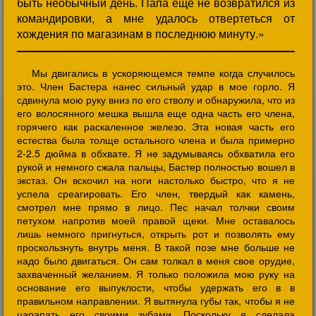
быть необычный день. Папа еще не возвратился из
командировки, а мне удалось отвертеться от
хождения по магазинам в последнюю минуту.»
Мы двигались в ускоряющемся темпе когда случилось
это. Член Бастера нанес сильный удар в мое горло. Я
сдвинула мою руку вниз по его стволу и обнаружила, что из
его волосянного мешка вышла еще одна часть его члена,
горячего как раскаленное железо. Эта новая часть его
естества была толще остального члена и была примерно
2-2.5 дюйма в обхвате. Я не задумываясь обхватила его
рукой и немного сжала пальцы, Бастер полностью вошел в
экстаз. Он вскочил на ноги настолько быстро, что я не
успела среагировать. Его член, твердый как камень,
смотрел мне прямо в лицо. Пес начал толчки своим
петухом напротив моей правой щеки. Мне оставалось
лишь немного пригнуться, открыть рот и позволять ему
проскользнуть внутрь меня. В такой позе мне больше не
надо было двигаться. Он сам толкал в меня свое орудие,
захваченный желанием. Я только положила мою руку на
основание его выпуклости, чтобы удержать его в в
правильном направлении. Я вытянула губы так, чтобы я не
царапать его своими зубами. Поскольку я сделала