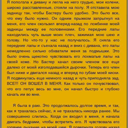
Я поползла к дивану и легла на него грудью, мои колени,
широко расставленные, стояли на полу. Я отставила мою
задницу так, чтобы Бастеру было удобно. Это было все,
что ему было нужно. Он одним прыжком запрыгнул на
меня, его член скользил вперед-назад по ложбинке моей
задницы между ее половинками. Его передние лапы
находились чуть выше моих плеч, зажимая мою шею и
голову. Но что-то у нас не получалось. Я сняла его
передние лапы и съехала назад и вниз с дивана, его лапы
немедленно сильно обхватили меня за подмышки. Это
было очень щекотно чувствовать его лохматые лапы на
своей коже. Но Бастер качал своим членом все еще
далеко от моей изголодавшейся дырочки. Теперь его член
был ниже и двигался назад и вперед по губам моей киски.
Я подвинулась еще немного назад и чуть приподняла зад.
ВСЕ!!! ОН ВОШЕЛ В МЕНЯ. Как только он почувствовал,
что его петух весь во мне, он начал быстро и глубоко
качать им во мне.
Я была в раю. Это продолжалось долгое время, и так,
как я трахалась сейчас, я не трахалась никогда ранее. Мы
совершенно слились. Когда он входил в меня, я начала
двигать бедрами, чтобы встретить его. Я чувствовала его
горячее дыхание на моей шее. Я повернула голову назад