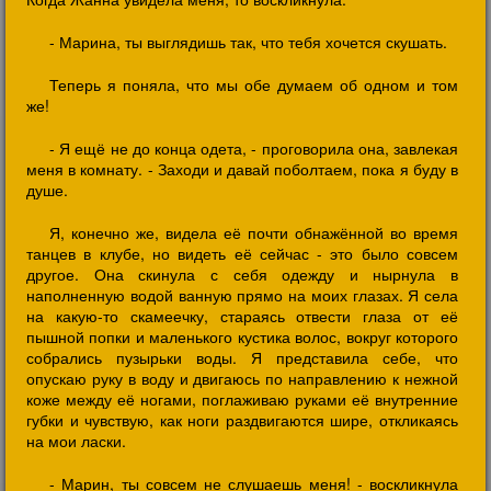
- Марина, ты выглядишь так, что тебя хочется скушать.
Теперь я поняла, что мы обе думаем об одном и том
же!
- Я ещё не до конца одета, - проговорила она, завлекая
меня в комнату. - Заходи и давай поболтаем, пока я буду в
душе.
Я, конечно же, видела её почти обнажённой во время
танцев в клубе, но видеть её сейчас - это было совсем
другое. Она скинула с себя одежду и нырнула в
наполненную водой ванную прямо на моих глазах. Я села
на какую-то скамеечку, стараясь отвести глаза от её
пышной попки и маленького кустика волос, вокруг которого
собрались пузырьки воды. Я представила себе, что
опускаю руку в воду и двигаюсь по направлению к нежной
коже между её ногами, поглаживаю руками её внутренние
губки и чувствую, как ноги раздвигаются шире, откликаясь
на мои ласки.
- Марин, ты совсем не слушаешь меня! - воскликнула