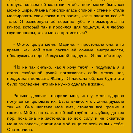
стянула совсем её колготки, чтобы ноги могли быть как
можно шире. Жанна прислонилась спиной к стене и стала
массировать свои соски в то время, как я ласкала всё её
тело. Я развернула её верхние губы и посмотрела на
клитор, который так и просился для поцелуя. А я люблю
вкус женщины, как я могла противиться?
- О-о-о, целуй меня, Марина, - простонала она в то
время, как мой язык ласкал её сочные внутренности,
обнаруживая первый вкус моей подруги. - Я так тебя хочу.
"Hо не так сильно, как я хочу тебя", - подумала я и
стала свободной рукой поглаживать себя между ног,
продолжая целовать Жанну. Я ласкала её, как будто это
было последнее, что мне нужно сделать в жизни.
Раньше девочки говорили мне, что у меня здорово
получается целовать их. Было видно, что Жанна думала
так же. Она шептала моё имя, стонала всё громче и
громче. Мой язык ласкал её всё глубже и глубже, до тех
пор, пока она не застонала во всю силу и не схватила
меня за волосы, прижимая моё лицо со всей силы к себе.
Она кончила.