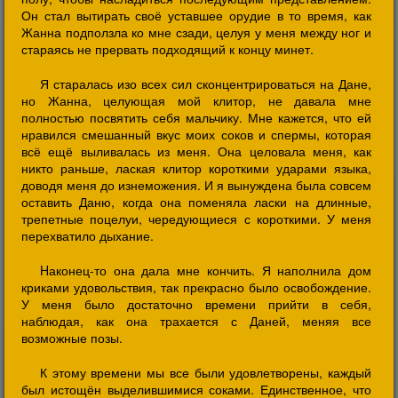
Он стал вытирать своё уставшее орудие в то время, как
Жанна подползла ко мне сзади, целуя у меня между ног и
стараясь не прервать подходящий к концу минет.
Я старалась изо всех сил сконцентрироваться на Дане,
но Жанна, целующая мой клитор, не давала мне
полностью посвятить себя мальчику. Мне кажется, что ей
нравился смешанный вкус моих соков и спермы, которая
всё ещё выливалась из меня. Она целовала меня, как
никто раньше, лаская клитор короткими ударами языка,
доводя меня до изнеможения. И я вынуждена была совсем
оставить Даню, когда она поменяла ласки на длинные,
трепетные поцелуи, чередующиеся с короткими. У меня
перехватило дыхание.
Hаконец-то она дала мне кончить. Я наполнила дом
криками удовольствия, так прекрасно было освобождение.
У меня было достаточно времени прийти в себя,
наблюдая, как она трахается с Даней, меняя все
возможные позы.
К этому времени мы все были удовлетворены, каждый
был истощён выделившимися соками. Единственное, что