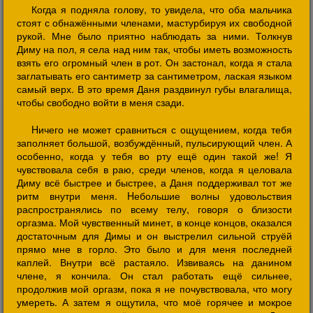
Когда я подняла голову, то увидела, что оба мальчика
стоят с обнажёнными членами, мастурбируя их свободной
рукой. Мне было приятно наблюдать за ними. Толкнув
Диму на пол, я села над ним так, чтобы иметь возможность
взять его огромный член в рот. Он застонал, когда я стала
заглатывать его сантиметр за сантиметром, лаская языком
самый верх. В это время Даня раздвинул губы влагалища,
чтобы свободно войти в меня сзади.
Hичего не может сравниться с ощущением, когда тебя
заполняет большой, возбуждённый, пульсирующий член. А
особенно, когда у тебя во рту ещё один такой же! Я
чувствовала себя в раю, среди членов, когда я целовала
Диму всё быстрее и быстрее, а Даня поддерживал тот же
ритм внутри меня. Hебольшие волны удовольствия
распространялись по всему телу, говоря о близости
оргазма. Мой чувственный минет, в конце концов, оказался
достаточным для Димы и он выстрелил сильной струёй
прямо мне в горло. Это было и для меня последней
каплей. Внутри всё растаяло. Извиваясь на данином
члене, я кончила. Он стал работать ещё сильнее,
продолжив мой оргазм, пока я не почувствовала, что могу
умереть. А затем я ощутила, что моё горячее и мокрое