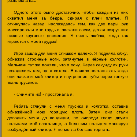
развлекла вас?
Одного этого было достаточно, чтобы каждый из них
схватил меня за бёдра, сдирая с плеч платье. Я
откинулась назад, наслаждаясь тем, как две пары рук
массировали мне грудь и ласкали соски, делая вокруг них
нежные круговые движения. Я очень люблю, когда так
играются с моей грудью!
Игра зашла для меня слишком далеко. Я подняла юбку,
обнажив стройные ноги, затянутые в чёрные колготки.
Мальчики тут же поняли, что я хочу. Через секунду их руки
находились там, где я хотела. Я начала постанывать когда
они ласкали мой клитор и внутренние губы через тонкую
ткань трусиков.
- Снимите их! - простонала я.
Ребята стянули с меня трусики и колготки, оставив
обнажённой мою горящую плоть. Затем они стали
доводить меня до кондиции, по очереди гладя двумя
пальцами моё влагалище, а большим пальцем массируя
возбуждённый клитор. Я не могла больше терпеть.