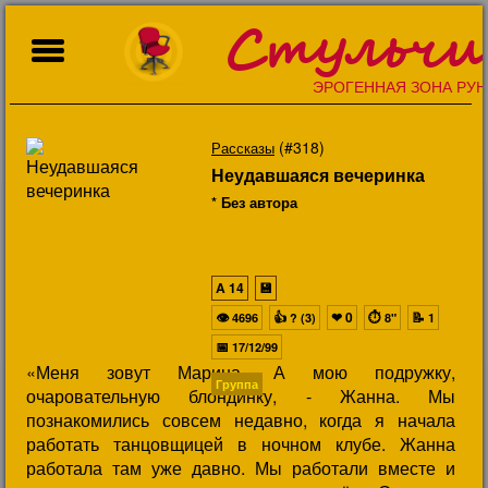
Стульчи
ЭРОГЕННАЯ ЗОНА РУН
(#318)
Рассказы
Неудавшаяся вечеринка
* Без автора
A
14
💾
👁
👍
❤
0
⏱
📝
4696
? (3)
8"
1
📅
17/12/99
«Меня зовут Марина. А мою подружку,
Группа
очаровательную блондинку, - Жанна. Мы
познакомились совсем недавно, когда я начала
работать танцовщицей в ночном клубе. Жанна
работала там уже давно. Мы работали вместе и