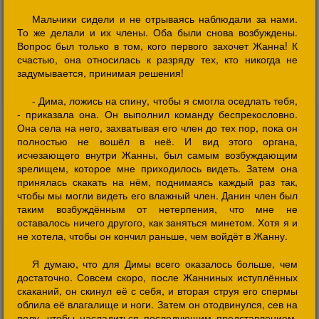
Мальчики сидели и не отрываясь наблюдали за нами.
То же делали и их члены. Оба были снова возбуждены.
Вопрос был только в том, кого первого захочет Жанна! К
счастью, она относилась к разряду тех, кто никогда не
задумывается, принимая решения!
- Дима, ложись на спину, чтобы я смогла оседлать тебя,
- приказала она. Он выполнил команду беспрекословно.
Она села на него, захватывая его член до тех пор, пока он
полностью не вошёл в неё. И вид этого органа,
исчезающего внутри Жанны, был самым возбуждающим
зрелищем, которое мне приходилось видеть. Затем она
принялась скакать на нём, поднимаясь каждый раз так,
чтобы мы могли видеть его влажный член. Данин член был
таким возбуждённым от нетерпения, что мне не
оставалось ничего другого, как заняться минетом. Хотя я и
не хотела, чтобы он кончил раньше, чем войдёт в Жанну.
Я думаю, что для Димы всего оказалось больше, чем
достаточно. Совсем скоро, после Жанниных иступлённых
скаканий, он скинул её с себя, и вторая струя его спермы
облила её влагалище и ноги. Затем он отодвинулся, сев на
полу, чтобы насладиться последующим представлением.