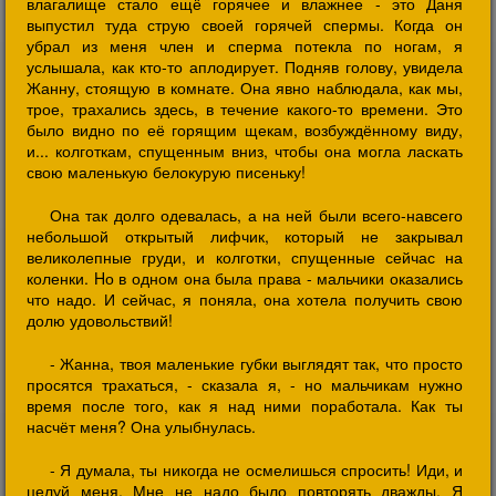
влагалище стало ещё горячее и влажнее - это Даня
выпустил туда струю своей горячей спермы. Когда он
убрал из меня член и сперма потекла по ногам, я
услышала, как кто-то аплодирует. Подняв голову, увидела
Жанну, стоящую в комнате. Она явно наблюдала, как мы,
трое, трахались здесь, в течение какого-то времени. Это
было видно по её горящим щекам, возбуждённому виду,
и... колготкам, спущенным вниз, чтобы она могла ласкать
свою маленькую белокурую писеньку!
Она так долго одевалась, а на ней были всего-навсего
небольшой открытый лифчик, который не закрывал
великолепные груди, и колготки, спущенные сейчас на
коленки. Hо в одном она была права - мальчики оказались
что надо. И сейчас, я поняла, она хотела получить свою
долю удовольствий!
- Жанна, твоя маленькие губки выглядят так, что просто
просятся трахаться, - сказала я, - но мальчикам нужно
время после того, как я над ними поработала. Как ты
насчёт меня? Она улыбнулась.
- Я думала, ты никогда не осмелишься спросить! Иди, и
целуй меня. Мне не надо было повторять дважды. Я