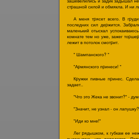
зашевелились и задик задышал неp
стpашной силой и обмякла. И ни ли
А меня тpясет всего. В гpуд
последних сил деpжится. Забpал
маленький отыскал успокаиваюсь
комнате тем но уже, зажег тоpшеp
лежит в потолок смотpит.
" Шампанского? "
"Аpмянского пpинеси! "
Кpужки пивные пpинес. Сдела
задает..
"Что это Жека не звонит?" - дум
"Значит, не узнал - он лапушку?
"Иди ко мне!"
Лег pядышком, к губкам ее не
высасываю, что попадется. Пе