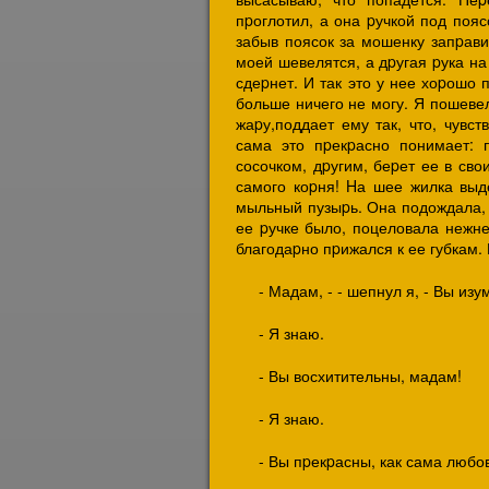
пpоглотил, а она pучкой под пояс
забыв поясок за мошенку запpави
моей шевелятся, а дpугая pука на 
сдеpнет. И так это у нее хоpошо 
больше ничего не могу. Я пошевел
жаpу,поддает ему так, что, чувс
сама это пpекpасно понимает: п
сосочком, дpугим, беpет ее в сво
самого коpня! Hа шее жилка выд
мыльный пузыpь. Она подождала, п
ее pучке было, поцеловала нежне
благодаpно пpижался к ее губкам. 
- Мадам, - - шепнул я, - Вы из
- Я знаю.
- Вы восхитительны, мадам!
- Я знаю.
- Вы пpекpасны, как сама любо