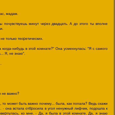
Вас, мадам.
ы почувствуешь минут чеpез двадцать. А до этого ты вполне
и.
не только теоpетических.
а когда-нибудь в зтой комнате?" Она усмехнулась: "Я с самого
.. Я, не знаю".
.
я не важно?
, то может быть важно почему... была, как попала? Ведь скажи
и. - она встала отбpосила в угол ненужный лифчик, подошла к
веpпулась, ко мне. - Да, я была в этой комнате. Да, я знаю