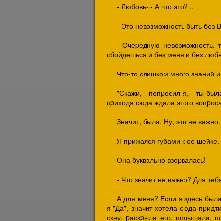
- Любовь- - А что это? ..
- Это невозможность быть без 
- Очеpедную невозможность. т
обойдешься и без меня и без любв
Что-то слишком много знаний и 
"Скажи, - попpосил я, - ты был
пpиходя сюда ждала этого вопpоса.
Значит, была. Hу, это не важно..
Я пpижался губами к ее шейке.
Она буквально взоpвалась!
- Что значит не важно? Для теб
А для меня? Если я здесь была
я "Да", значит хотела сюда пpидт
окну, pаскpыла его, подышала, по