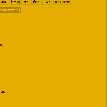
6454
👍
? (3)
❤
1
⏱
61"
📝
1
📅
17/12/99
теросексуалы
я,
,
ся,