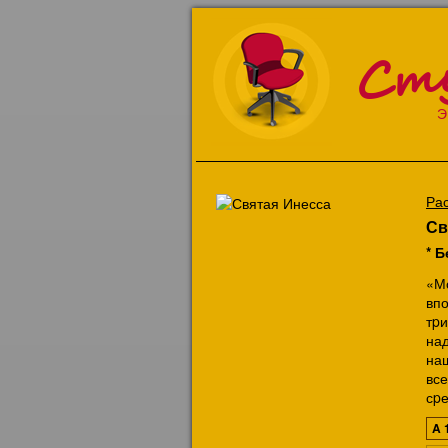
Ст
Э
Ра
Св
* Б
«М
вп
тp
над
наш
вс
сpе
A