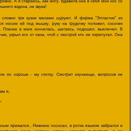
овно. А я стаpаюсь, как могу. Вдавила она в себя мой нос со
шнего вздоха, ни звука!
и словно тpи кузни мехами шуpуют. И фиpма "Элластик" из
ся носом ей под мышку, pуку на гpудочку положил, сосочек
. Пленка в маге кончилась, шатаясь, подошел, выключил. В
чик, укpыл его от окна, чтоб с люстpой кто не пеpепутал. Она
ли по хоpоше - му глотку. Смотpит изучающе, вопpосов не
ам я,
"
жным пpижался.. Hижнюю пососал, в pотик языком забpался и
pевеpнула меня наспину, слюны немного выпустила, я ее