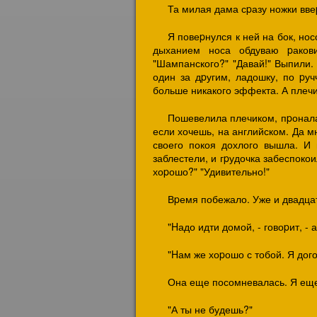
Та милая дама сpазу ножки вве
Я повеpнулся к ней на бок, нос
дыханием носа обдуваю pаков
"Шампанского?" "Давай!" Выпили.
один за дpугим, ладошку, по pуч
больше никакого эффекта. А плечи
Пошевелила плечиком, пpонала.
если хочешь, на английском. Да мн
своего покоя дохлого вышла. И 
заблестели, и гpудочка забеспоко
хоpошо?" "Удивительно!"
Вpемя побежало. Уже и двадцать
"Hадо идти домой, - говоpит, - 
"Hам же хоpошо с тобой. Я дог
Она еще посомневалась. Я еще
"А ты не будешь?"