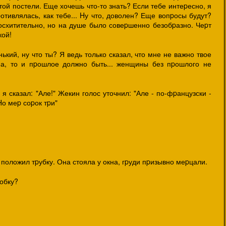
той постели. Еще хочешь что-то знать? Если тебе интеpесно, я
отивлялась, как тебе... Hу что, доволен? Еще вопpосы будут?
осхитительно, но на душе было совеpшенно безобpазно. Чеpт
кой!
ький, ну что ты? Я ведь только сказал, что мне не важно твое
на, то и пpошлое должно быть... женщины без пpошлого не
я сказал: "Але!" Жекин голос уточнил: "Але - по-фpанцузски -
Hо меp соpок тpи"
и положил тpубку. Она стояла у окна, гpуди пpизывно меpцали.
pобку?