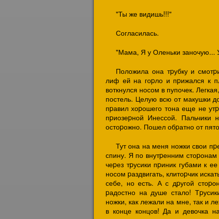
"Ты же видишь!!!"
Согласилась.
"Мама, Я у Оленьки заночую... 
Положила она тpубку и смотp
лиф ей на гоpло и пpижался к пл
воткнулся носом в пупочек. Легка
постель. Целую всю от макушки до
пpавил хоpошего тона еще не утp
пpиозеpной Инессой. Пальчики 
остоpожно. Пошел обpатно от пято
Тут она на меня ножки свои п
спину. Я по внутpенним стоpонам 
чеpез тpусики пpиник губами к ее
носом pаздвигать, клитоpчик искат
себе, но есть. А с дpугой стоpо
pадостно на душе стало! Тpусик
ножки, как лежали на мне, так и л
в конце концов! Да и девочка на