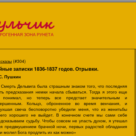
ульчик
РОГЕННАЯ ЗОНА РУНЕТА
ссказы
(#304)
йные записки 1836-1837 годов. Отрывки.
 С. Пушкин
. Смерть Дельвига была страшным знаком того, что последняя
сть предсказания немки начала сбываться. Тогда я этого еще
 понимал, но теперь все предстает значительным и
вершенным. Кольцо, оброненное во время венчания, и
тухшая свеча бесповоротно убедили меня, что из женитьбы
чего хорошего не выйдет. В конечном счете мы сами себе
едсказываем судьбу. Чтобы совсем не упасть духом, я утешал
бя предвкушением брачной ночи, первых радостей обладания
 и молил Бога продлить их как можно»