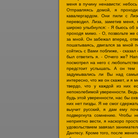
меня в пучину ненависти: небось
Отправляясь домой, я проход
кавалергардом. Они пили с Лиз
переводил. Лиза, заметив меня,
широко улыбнулся: - Я бьюсь об з
проходя мимо. - О, позвольте же 
за мной. Он забежал вперед, отв
пошатываясь, двигался за мной п
сойтись с Вами поближе, - сказал
был ответить я. - Отчего же? На
посмотрел на него с любопытство
предстоит услышать. А он тем
задумывались ли Вы над самы
интересно, что же он скажет, и я
твердо, что у каждой из них ес
непоколебимой уверенности. Ведь
будь этой уверенности, нас бы охв
них нет пизды. Я не смог сдержат
выучит русский, я дам ему почи
подвергнута сомнению. Чтобы н
неприятно вести, я наскоро прост
удовольствием завязал заниматель
Дантесу. Кроме того, после женит