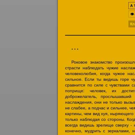
A
👁
Кл
* * *
Роковое знакомство произош
страсти наблюдать чужие насла
человеколюбия, когда чужое н
сильное. Если ты видишь горе чу
сравнится по силе с чувствами с
поприще: человек, их достиг
доброжелатель, прослышавший
наслаждения, они не только вызы
не слабее, а подчас и сильнее, ч
картины, чем вид хуя, ныряющего 
только наблюдая со стороны. Ког
всегда видишь зрелище сверху - 
конечно, мудрить с зеркалами, н