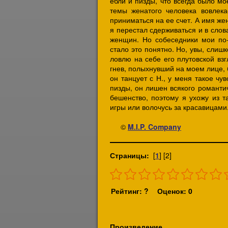
ебли и пизды, что всегда было мо
темы женатого человека вовлек
приниматься на ее счет. А имя же
я перестал сдерживаться и в слов
женщин. Но собеседники мои по-
стало это понятно. Но, увы, слишк
ловлю на себе его плутовской вз
гнев, полыхнувший на моем лице, 
он танцует с Н., у меня такое чу
пизды, он лишен всякого романти
бешенство, поэтому я ухожу из т
игры или волочусь за красавицами.
©
M.I.P. Company
Страницы:
[
1
] [2]
Рейтинг: ?
Оценок: 0
Произведение