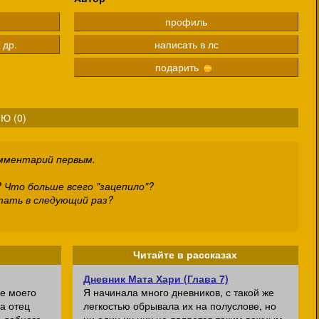
е
профиль
 др.
написать в лс
подарить
Ю (
0
)
омментарий первым.
 Что больше всего "зацепило"?
тать в следующий раз?
Читайте в рассказах
Дневник Мата Хари (Глава 7)
е моего
Я начинала много дневников, с такой же
да отец
легкостью обрывала их на полуслове, но