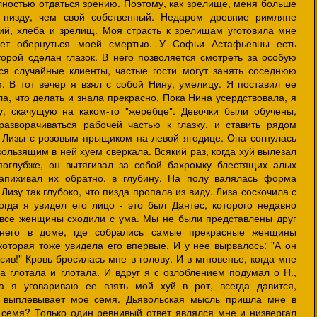
остью отдаться зрению. Поэтому, как зрелище, меня больше
 пизду, чем свой собственный. Недаром древние римляне
ий, хлеба и зрелищ. Моя страсть к зрелищам уготовила мне
ожет обернуться моей смертью. У Софьи Астафьевны есть
торой сделан глазок. В него позволяется смотреть за особую
ся случайные клиенты, частые гости могут занять соседнюю
. В тот вечер я взял с собой Нину, умелицу. Я поставил ее
ла, что делать и знала прекрасно. Пока Нина усердствовала, я
у, скачущую на каком-то "жеребце". Девочки были обучены,
разворачиваться рабочей частью к глазку, и ставить рядом
 Лизы с розовым прыщиком на левой ягодице. Она согнулась
кользящим в ней хуем сверкала. Всякий раз, когда хуй вылезал
поглубже, он вытягивал за собой бахромку блестящих алых
запихивал их обратно, в глубину. На полу валялась форма
Лизу так глубоко, что пизда пропала из виду. Лиза соскочила с
гда я увидел его лицо - это был Дантес, которого недавно
 все женщины сходили с ума. Мы не были представлены друг
 него в доме, где собрались самые прекрасные женщины
которая тоже увидела его впервые. И у нее вырвалось: "А он
ив!" Кровь бросилась мне в голову. И в мгновенье, когда мне
а глотала и глотала. И вдруг я с озлоблением подумал о Н.,
да я уговариваю ее взять мой хуй в рот, всегда давится,
 выплевывает мое семя. Дьявольская мысль пришла мне в
 семя? Только один ревнивый ответ являлся мне и низвергал