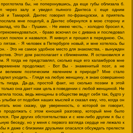
 проглотила бы, не поперхнувшись, да еще губы облизала б.
ил через залу и увидел пьяного Дантеса с еще одним
ой и Тамарой. Дантес говорил по-французски, а приятель
 послала мне поцелуй, а Дантес обернулся в мою сторону и
аклад, что Вы - Пушкин. - Не имею честь, - холодно бросил я,
отрекомендоваться, - браво вскочил он с дивана и последовал
есил поклон и назвался. Я кивнул и прошел в переднюю. Он,
о пятам. - Я человек в Петербурге новый, и мне хотелось бы
 он. - Это не самое удобное место для знакомства, - вынужден
против. Этот дом располагает к сближениям. Я остановился и
м. Я тогда не представлял, сколько еще его каламбуров мне
 временем продолжал: - Вот Вы - знаменитый поэт, а не
м великим поэтическим явлением в природе? Мне стало
 медлил уходить. - Глядя на любую женщину, я знаю совершенно
ть пизда. Да-да, простой факт, но сколько поэзии в этой
 только она дает нам цель в поведении с любой женщиной. Не
атила тоска, ведь женщины в обществе ведут себя так, будто у
ь улыбки от подобия наших мыслей и сказал ему, что, когда он
тать мою сказку, где уверенность, о которой он говорит,
е продолжать с этом юношей разговор, который мне было
ился. При других обстоятельствах и с кем-либо другим я бы с
ную беседу, но у меня с первого взгляда сердце не лежало к
ьбы я даже с близкими друзьями опасался обсуждать прелести