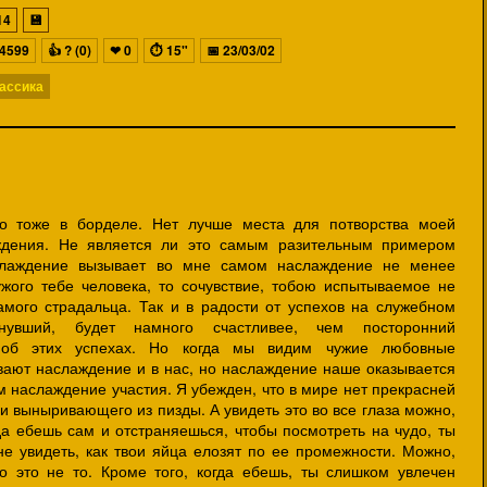
14
💾
4599
👍
? (0)
❤
0
⏱
15"
📅
23/03/02
ассика
ло тоже в борделе. Нет лучше места для потворства моей
ждения. Не является ли это самым разительным примером
аслаждение вызывает во мне самом наслаждение не менее
жого тебе человека, то сочувствие, тобою испытываемое не
амого страдальца. Так и в радости от успехов на служебном
нувший, будет намного счастливее, чем посторонний
 об этих успехах. Но когда мы видим чужие любовные
вают наслаждение и в нас, но наслаждение наше оказывается
ем наслаждение участия. Я убежден, что в мире нет прекрасней
и выныривающего из пизды. А увидеть это во все глаза можно,
да ебешь сам и отстраняешься, чтобы посмотреть на чудо, ты
не увидеть, как твои яйца елозят по ее промежности. Можно,
о это не то. Кроме того, когда ебешь, ты слишком увлечен