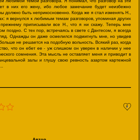
ей любимой темой разговора. Я понимал, что разговор на эти
ает в них его жену, ибо любое замечание будет неизбежно
ны должно быть неприкосновенно. Когда же я стал изменять Н.,
ах: я вернулся к любимым темам разговоров, упоминая других
прежнему приписывали все Н., что я ни скажу. Теперь мне
ом поздно. С тех пор, встречаясь в свете с Дантесом, я всегда
гляд. Однажды он даже осмелился подмигнуть мне, но увидев
больше не решается на подобную вольность. Всякий раз, когда
вство, что он ебет ее - уж слишком он уверен в наличии у нее
ческого сомнения. Эта мысль не оставляет меня и приводит в
анцевальной залы и глушу свою ревность азартом картежной
..
0
Автор