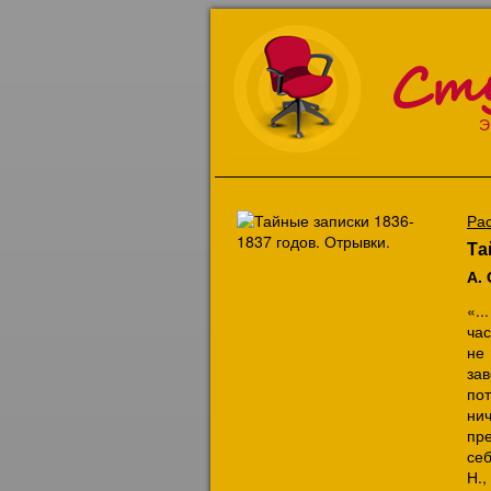
Ст
Э
Ра
Та
А.
«..
ча
не
за
по
ни
пр
се
Н.,