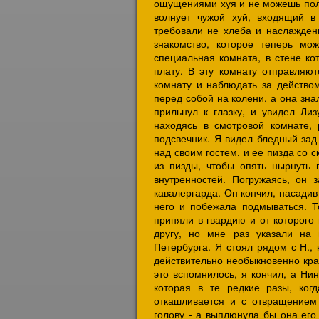
ощущениями хуя и не можешь полн
волнует чужой хуй, входящий в
требовали не хлеба и наслажден
знакомство, которое теперь м
специальная комната, в стене ко
плату. В эту комнату отправляют
комнату и наблюдать за действом
перед собой на колени, а она зна
прильнул к глазку, и увидел Лиз
находясь в смотровой комнате, 
подсвечник. Я видел бледный зад
над своим гостем, и ее пизда со с
из пизды, чтобы опять нырнуть 
внутренностей. Погружаясь, он 
кавалергарда. Он кончил, насадив 
него и побежала подмываться. То
приняли в гвардию и от которого
другу, но мне раз указали на
Петербурга. Я стоял рядом с Н., 
действительно необыкновенно крас
это вспомнилось, я кончил, а Нин
которая в те редкие разы, ког
откашливается и с отвращением
голову - а выплюнула бы она его