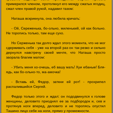
примерился членом, протолкнул его между сжатых ягодиц,
сжал член правой рукой, надавил тазом:
Наташа вскрикнула, она любила кричать:
- Ой, Сереженька, бо-ольно, миленький, ой как больно.
Не торопись только, там еще сухо.
Но Серженька так долго ждал этого момента, что не мог
сдерживать себя - уже на второй раз он так резко и сильно
дернулся навстречу своей мечте, что Наташа просто
заорала благим матом:
- Убить меня хо-очешь, еб вашу мать! Хуи ебаные! Бля-
ядь, как бо-ольно-то, ма-амочка!
- Вставь ей, Федор, заткни ей рот! - прохрипел
распалившийся Сергей.
Федор только этого и ждал: он пододвинулся к голове
женщины, деловито приоднял ее за подбородок и, сев и
протянув ноги вперед, деловито и не торопясь опустил
Ташино лицо себе на ноги, прямо у промежности.