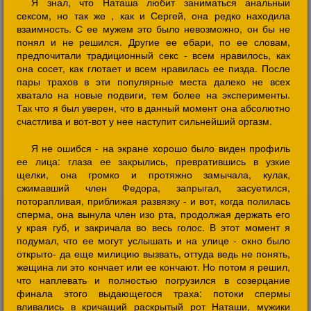
Я знал, что Наташа любит заниматься анальныи
сексом, но так же , как и Сергей, она редко находила
взаимность. С ее мужем это было невозможно, он бы не
понял и не решился. Другие ее ебари, по ее словам,
предпочитали традиционный секс - всем нравилось, как
она сосет, как глотает и всем нравилась ее пизда. После
пары трахов в эти популярные места далеко не всех
хватало на новые подвиги, тем более на эксперименты.
Так что я был уверен, что в данный момент она абсолютно
счастлива и вот-вот у нее наступит сильнейший оргазм.
Я не ошибся - на экране хорошо было виден профиль
ее лица: глаза ее закрылись, превратившись в узкие
щелки, она громко и протяжно замычала, кулак,
сжимавший член Федора, запрыгал, засуетился,
поторапливая, приближая развязку - и вот, когда полилась
сперма, она вынула член изо рта, продолжая держать его
у края губ, и закричала во весь голос. В этот момент я
подумал, что ее могут услышать и на улице - окно было
открыто- да еще милицию вызвать, оттуда ведь не понять,
жещина ли это кончает или ее кончают. Но потом я решил,
что наплевать и полностью погрузился в созерцание
финала этого выдающегося траха: потоки спермы
вливались в кричащий раскрытый рот Наташи, мужики