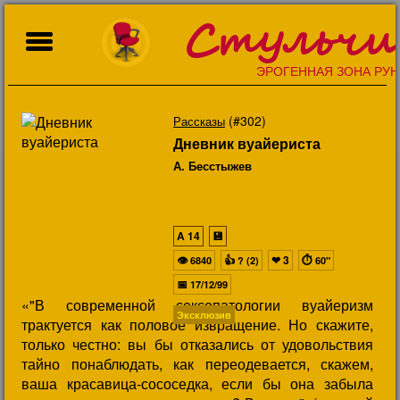
Стульчи
ЭРОГЕННАЯ ЗОНА РУН
(#302)
Рассказы
Дневник вуайериста
А. Бесстыжев
A
14
💾
👁
👍
❤
3
⏱
6840
? (2)
60"
📅
17/12/99
«"В современной сексопатологии вуайеризм
Эксклюзив
трактуется как половое извращение. Но скажите,
только честно: вы бы отказались от удовольствия
тайно понаблюдать, как переодевается, скажем,
ваша красавица-сососедка, если бы она забыла