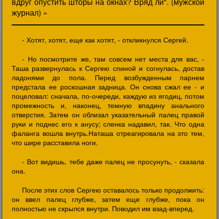
вдруг опустить шторы на окнах? Вряд ли". (мужской
журнал) »
- Хотят, хотят, еще как хотят, - откликнулся Сергей.
- Но посмотрите же, там совсем нет места для вас, -
Таша развернулась к Сергею спиной и согнулась, достав
ладонями до пола. Перед возбужденным парнем
предстала ее роскошная задница. Он снова сжал ее - и
поцеловал: сначала, по-очереди, каждую из ягодиц, потом
промежность и, наконец, темную впадину анального
отверстия. Затем он облизал указательный палец правой
руки и поднес его к анусу; сленка надавил, так. Что одна
фаланга вошла внутрь.Наташа отреагировала на это тем,
что шире расставила ноги.
- Вот видишь, тебе даже палец не просунуть, - сказала
она.
После этих слов Сергею оставалось только продолжить:
он ввел палец глубже, затем еще глубже, пока он
полностью не скрылся внутри. Поводил им взад-вперед.