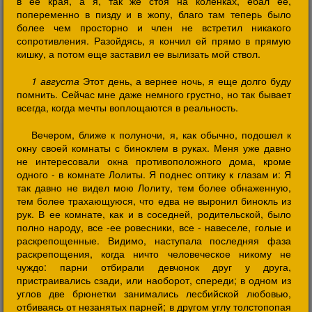
в ее края, а я, так же стоя на коленках, ебал ее,
попеременно в пизду и в жопу, благо там теперь было
более чем просторно и член не встретил никакого
сопротивления. Разойдясь, я кончил ей прямо в прямую
кишку, а потом еще заставил ее вылизать мой ствол.
1 августа
Этот день, а вернее ночь, я еще долго буду
помнить. Сейчас мне даже немного грустно, но так бывает
всегда, когда мечты воплощаются в реальность.
Вечером, ближе к полуночи, я, как обычно, подошел к
окну своей комнаты с биноклем в руках. Меня уже давно
не интересовали окна противоположного дома, кроме
одного - в комнате Лолиты. Я поднес оптику к глазам и: Я
так давно не видел мою Лолиту, тем более обнаженную,
тем более трахающуюся, что едва не выронил бинокль из
рук. В ее комнате, как и в соседней, родительской, было
полно народу, все -ее ровесники, все - навеселе, голые и
раскрепощенные. Видимо, наступала последняя фаза
раскрепощения, когда ничто человеческое никому не
чуждо: парни отбирали девчонок друг у друга,
пристраивались сзади, или наоборот, спереди; в одном из
углов две брюнетки занимались лесбийской любовью,
отбиваясь от незанятых парней; в другом углу толстопопая