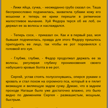
- Лижи яйца, сучка, - неожиданно грубо сказал он. Таша
беспрекословно подчинилась, захватила губами кожу его
мошонки и теперь ее крики перешли в ритмичное
жалостливое мычание. Хуй Федора терся об ее лоб, он
держал ее за волосы и наслаждался.
- Теперь соси, - приказал он. Как и в первый раз, моя
бывшая подчинилась, правда для этого Федору пришлось
приподнять ее лицо, так чтобы ее рот поровнялся с
головкой его хуя.
- Глубже, глубже, - Федор продолжал держать ее за
волосы, регулирая глубину проникновения своего
набухшего кровью болта в ее рот.
Сергей, устав стоять полусогнувшись, оперся руками о
кровать и стал похож на огромного пса, который в е пялит
визжащую и виляющую задом сучку. Думаю, что в заднем
проходе Наташи было уже достаточно влажно, это было
видно по движениям Сергея - размашистым, мощным,
быстрым.