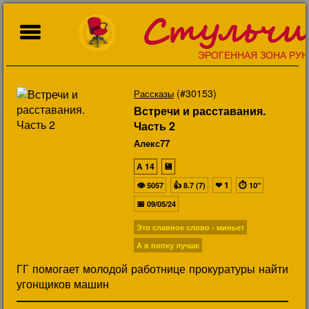
Стульчи
ЭРОГЕННАЯ ЗОНА РУН
(#30153)
Рассказы
Встречи и расставания.
Часть 2
Алекс77
A
14
💾
👁
👍
❤
1
⏱
5057
8.7 (7)
10"
📅
09/05/24
Это славное слово - миньет
А в попку лучше
ГГ помогает молодой работнице прокуратуры найти
угонщиков машин