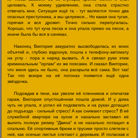
целовать. К моему удивлению, она стала страстно
отвечать мне. Ситуация ещё та - тут валяются точно два
опасных преступника, а мы целуемся... Но какая она тугая,
горячая и вся дрожит. Точно сильно перепугалась.
Хорошо, что тут куча песка и она упала прямо на песок, а
иначе была бы вся в синяках.
Наконец Виктория аккуратно высвободилась из моих
объятий и, глубоко вздохнув, пошла к телефону-автомату
на углу - пора и наряд вызвать. А я связал руки этим
криминальным "орлам" их же поясами. И сказал Виктории,
что меня здесь не было, она раскрыла всё сама. Вот так!
Так что вскоре на её погонах появится ещё одна
звёздочка.
Подождав в тени, как увезли её пленников и опечатав
гараж, Виктория опустошённая пошла домой. И у дома
чуть не упала, я успел её подхватить и на руках дотащил
до подъезда - сильный стресс! А как снимают стресс? В её
служебной квартире на кухне я нахально заставил её
выпить полную рюмку "Двина" и не нахально потащил в
спальню. Её спортивные брюки и трусики просто слетели с
неё, как осенью листья слетают с деревьев. И поласкав и