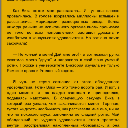
Как Вика потом мне рассказала... И тут она словно
провалилась. В голове взорвались миллионы вспышек и
рассыпались мириадами разноцветных звезд. Волна
никогда раньше не испытанного оргазма вновь пронизала
ее тело во всех направлениях, заставил дрожать и
изгибаться в конвульсиях удовольствия. Но вот она почти
закричала:
— Не кончай в меня! Дай мне его! - и вот нежная ручка
схватила моего "друга" и направила в свой явно умелый
ротик. Похоже в университете Виктория изучала не только
Римское право и Уголовный кодекс.
Я чуть не терял сознание от этого обалденного
удовольствия. Ротик Вики — это точно ворота рая. И вот, в
один момент, я так сладко застонал и приподнялся,
подаваясь навстречу. В следующую секунду Вика в
который раз узнала, чем заканчивается минет. Горячая,
густая жидкость необычного, как рассказала мне она, ни на
что не похожего вкуса, заполнила ее сладкий ротик. Мой
обалдевший от чудного удовольствия ствол трепетал
внутри, расстреливая накопленный «боезапас», а она