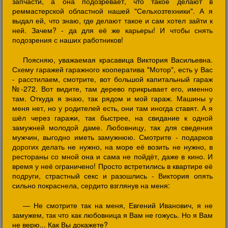
запчасти, а она подозревает, что такое делают в
реммастерской областной нашей "Сельхозтехники". А я
выдал ей, что знаю, где делают такое и сам хотел зайти к
ней. Зачем? - да для её же карьеры! И чтобы снять
подозрения с наших работников!
Поясняю, уважаемая красавица Виктория Васильевна.
Схему гаражей гаражного кооператива "Мотор", есть у Вас
- расстилаем, смотрите, вот большой капитальный гараж
№-272. Вот видите, там дерево прикрывает его, именно
там. Откуда я знаю, так рядом и мой гараж. Машины у
меня нет, но у родителей есть, они там иногда ставят. А я
шёл через гаражи, так быстрее, на свидание к одной
замужней молодой даме. Любовницу, так для сведения
мужчин, выгодно иметь замужнюю. Смотрите - подарков
дорогих делать не нужно, на море её возить не нужно, в
рестораны со мной она и сама не пойдёт, даже в кино. И
время у неё ограничено! Просто встретились в квартире её
подруги, страстный секс и разошлись - Виктория опять
сильно покраснела, сердито взглянув на меня:
— Не смотрите так на меня, Евгений Иванович, я не
замужем, так что как любовница я Вам не гожусь. Но я Вам
не верю... Как Вы докажете?