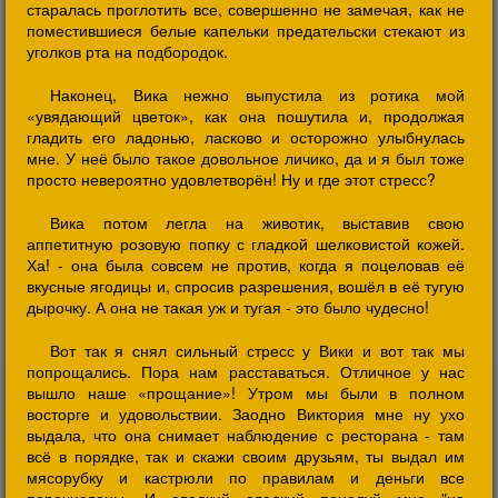
старалась проглотить все, совершенно не замечая, как не
поместившиеся белые капельки предательски стекают из
уголков рта на подбородок.
Наконец, Вика нежно выпустила из ротика мой
«увядающий цветок», как она пошутила и, продолжая
гладить его ладонью, ласково и осторожно улыбнулась
мне. У неё было такое довольное личико, да и я был тоже
просто невероятно удовлетворён! Ну и где этот стресс?
Вика потом легла на животик, выставив свою
аппетитную розовую попку с гладкой шелковистой кожей.
Ха! - она была совсем не против, когда я поцеловав её
вкусные ягодицы и, спросив разрешения, вошёл в её тугую
дырочку. А она не такая уж и тугая - это было чудесно!
Вот так я снял сильный стресс у Вики и вот так мы
попрощались. Пора нам расставаться. Отличное у нас
вышло наше «прощание»! Утром мы были в полном
восторге и удовольствии. Заодно Виктория мне ну ухо
выдала, что она снимает наблюдение с ресторана - там
всё в порядке, так и скажи своим друзьям, ты выдал им
мясорубку и кастрюли по правилам и деньги все