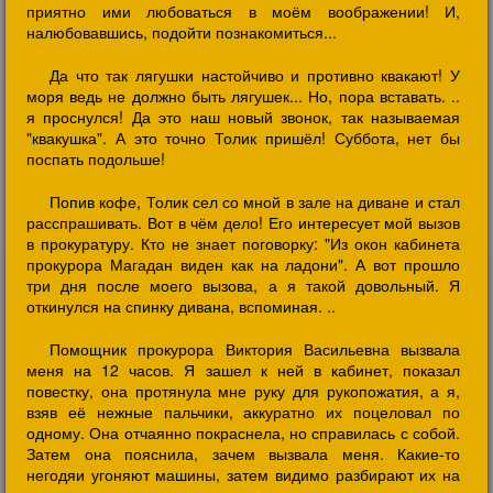
приятно ими любоваться в моём воображении! И,
налюбовавшись, подойти познакомиться...
Да что так лягушки настойчиво и противно квакают! У
моря ведь не должно быть лягушек... Но, пора вставать. ..
я проснулся! Да это наш новый звонок, так называемая
"квакушка". А это точно Толик пришёл! Суббота, нет бы
поспать подольше!
Попив кофе, Толик сел со мной в зале на диване и стал
расспрашивать. Вот в чём дело! Его интересует мой вызов
в прокуратуру. Кто не знает поговорку: "Из окон кабинета
прокурора Магадан виден как на ладони". А вот прошло
три дня после моего вызова, а я такой довольный. Я
откинулся на спинку дивана, вспоминая. ..
Помощник прокурора Виктория Васильевна вызвала
меня на 12 часов. Я зашел к ней в кабинет, показал
повестку, она протянула мне руку для рукопожатия, а я,
взяв её нежные пальчики, аккуратно их поцеловал по
одному. Она отчаянно покраснела, но справилась с собой.
Затем она пояснила, зачем вызвала меня. Какие-то
негодяи угоняют машины, затем видимо разбирают их на