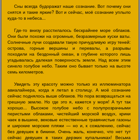
Сны всегда будоражат наше сознание. Вот почему они
снятся и такие яркие? Вот и сейчас, моё сознание уплыло
куда-то в небеса...
Где-то внизу расстилалось бескрайнее море облаков.
Они были похожи на огромные, безразмерные куски ваты.
Солнечные лучи создавали такую причудливую игру теней:
острова, горные вершины и перевалы, а разрывы
походили на бездонный океан, в глубине которого лишь
угадывалась далекая поверхность земли. Над всем этим
синело голубое небо. Таким оно бывает только на высоте
семь километров.
Увидеть эту красоту можно только из иллюминатора
авиалайнера, когда я летал в столицу. А моё сознание
сейчас поднялось выше облаков. Но пора возвращаться на
грешную землю. Но где это я, кажется у моря! А тут так
хорошо... Высокое голубое небо с полупрозрачными
перистыми облаками, чистейший морской воздух, крики
чаек в вышине, вековые естественные травянистые газоны
и широкие морские пляжи — но и, к сожалению, сейчас
без девушек в бикини. Очень жаль, конечно, что нет тут
сейчас девушек в таких дерзких купальниках! Весьма