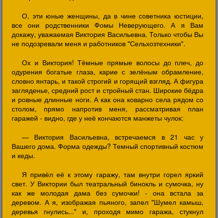
О, эти юные женщины, да в чине советника юстиции,
все они родственники Фомы Неверующего. А я Вам
докажу, уважаемая Виктория Васильевна. Только чтобы Вы
не подозревали меня и работников "Сельхозтехники".
Ох и Виктория! Тёмные прямые волосы до плеч, до
одурения богатые глаза, карие с зелёным обрамление,
словно янтарь, и такой строгий и горящий взгляд. А фигура
загляденье, средний рост и стройный стан. Широкие бёдра
и ровные длинные ноги. А как она коварно села рядом со
столом, прямо напротив меня, рассматривая план
гаражей - видно, где у неё кончаются манжеты чулок:
— Виктория Васильевна, встречаемся в 21 час у
Вашего дома. Форма одежды? Темный спортивный костюм
и кеды.
Я привёл её к этому гаражу, там внутри горел яркий
свет. У Виктории был театральный бинокль и сумочка, ну
как же молодая дама без сумочки! - она встала за
деревом. А я, изображая пьяного, запел "Шумел камыш,
деревья гнулись..." и, проходя мимо гаража, стукнул