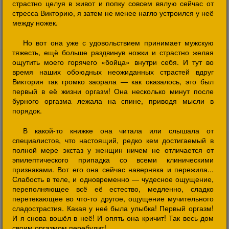
страстно целуя в живот и попку совсем вялую сейчас от
стресса Викторию, я затем не менее нагло устроился у неё
между ножек.
Но вот она уже с удовольствием принимает мужскую
тяжесть, ещё больше раздвинув ножки и страстно желая
ощутить моего горячего «бойца» внутри себя. И тут во
время наших обоюдных неожиданных страстей вдруг
Виктория так громко заорала — как оказалось, это был
первый в её жизни оргазм! Она несколько минут после
бурного оргазма лежала на спине, приводя мысли в
порядок.
В какой-то книжке она читала или слышала от
специалистов, что настоящий, редко кем достигаемый в
полной мере экстаз у женщин ничем не отличается от
эпилептического припадка со всеми клиническими
признаками. Вот его она сейчас наверняка и пережила...
Слабость в теле, и одновременно — чудесное ощущение,
переполняющее всё её естество, медленно, сладко
перетекающее во что-то другое, ощущение мучительного
сладострастия. Какая у неё была улыбка! Первый оргазм!
И я снова вошёл в неё! И опять она кричит! Так весь дом
своим оргазмом перебудит!