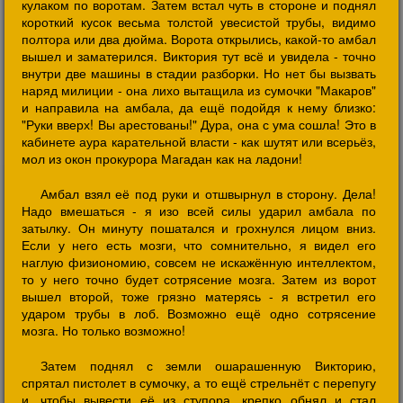
кулаком по воротам. Затем встал чуть в стороне и поднял
короткий кусок весьма толстой увесистой трубы, видимо
полтора или два дюйма. Ворота открылись, какой-то амбал
вышел и заматерился. Виктория тут всё и увидела - точно
внутри две машины в стадии разборки. Но нет бы вызвать
наряд милиции - она лихо вытащила из сумочки "Макаров"
и направила на амбала, да ещё подойдя к нему близко:
"Руки вверх! Вы арестованы!" Дура, она с ума сошла! Это в
кабинете аура карательной власти - как шутят или всерьёз,
мол из окон прокурора Магадан как на ладони!
Амбал взял её под руки и отшвырнул в сторону. Дела!
Надо вмешаться - я изо всей силы ударил амбала по
затылку. Он минуту пошатался и грохнулся лицом вниз.
Если у него есть мозги, что сомнительно, я видел его
наглую физиономию, совсем не искажённую интеллектом,
то у него точно будет сотрясение мозга. Затем из ворот
вышел второй, тоже грязно матерясь - я встретил его
ударом трубы в лоб. Возможно ещё одно сотрясение
мозга. Но только возможно!
Затем поднял с земли ошарашенную Викторию,
спрятал пистолет в сумочку, а то ещё стрельнёт с перепугу
и, чтобы вывести её из ступора, крепко обнял и стал