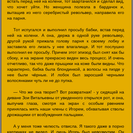
встать перед ней на колени, тот заартачился и сделал вид,
что хочет уйти. Но женщина полезла в бардачок и,
вытащив из него серебристый револьвер, направила его
на парня.
Тот испугался и выполнил просьбу бабки, встав перед
ней на колени. А она, держа в одной руке револьвер,
другой рукой прижала голову парня к своему лобку и
заставила его лизать у нее влагалище. И тот послушно
выполнил ее просьбу. Причем этот эпизод был снят как бы
сбоку, и на экране прекрасно виден весь процесс. И очень
отчетливо, так что даже прыщики на коже были видны. Что
характерно, бабка была блондинкой, а волосы на пизде у
нее были чёрные. И лобок был заросший черными
волосянками чуть ли не до пупка.
— Что же она творит? Вот развратная! - у сидящей на
диване Зои Витальевны от увиденного открылся рот, и она,
выпучив глаза, смотря на экран с особым рвением
принялась мять наши члены с Игорем, обхватывая стволы
дрожащими от возбуждения пальцами.
А у меня тоже челюсть отвисла. Я такого даже в порно
картинках не видел. И лишь Игорь был невозмутим. Он