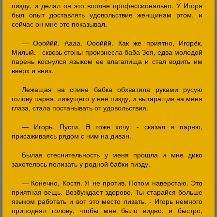
пизду, и делал он это вполне профессионально. У Игоря
был опыт доставлять удовольствие женщинам ртом, и
сейчас он мне это показывал.
— Оооййй. Аааа. Оооййй. Как же приятно, Игорёк.
Милый. - сквозь стоны произнесла баба Зоя, едва молодой
парень коснулся языком ее влагалища и стал водить им
вверх и вниз.
Лежащая на спине бабка обхватила руками русую
голову парня, лижущего у нее пизду, и вытаращив на меня
глаза, стала постанывать от удовольствия.
— Игорь. Пусти. Я тоже хочу. - сказал я парню,
присаживаясь рядом с ним на диван.
Былая стеснительность у меня прошла и мне дико
захотелось полизать у родной бабки пизду.
— Конечно, Костя. Я не против. Потом наверстаю. Это
приятная вещь. Возбуждает здорово. Ты старайся больше
языком работать и вот это место лизать. - Игорь немного
приподнял голову, чтобы мне было видно, и быстро,