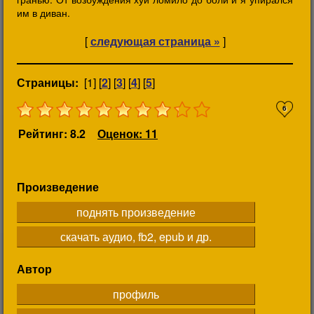
им в диван.
[
следующая страница »
]
Страницы:
[1] [
2
] [
3
] [
4
] [
5
]
6
Рейтинг: 8.2
Оценок: 11
Произведение
поднять произведение
скачать аудио, fb2, epub и др.
Автор
профиль