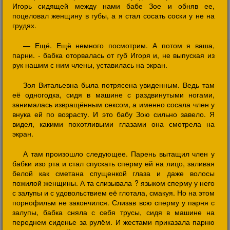
Игорь сидящей между нами бабе Зое и обняв ее,
поцеловал женщину в губы, а я стал сосать соски у не на
грудях.
— Ещё. Ещё немного посмотрим. А потом я ваша,
парни. - бабка оторвалась от губ Игоря и, не выпуская из
рук нашим с ним члены, уставилась на экран.
Зоя Витальевна была потрясена увиденным. Ведь там
её одногодка, сидя в машине с раздвинутыми ногами,
занималась извращённым сексом, а именно сосала член у
внука ей по возрасту. И это бабу Зою сильно завело. Я
видел, какими похотливыми глазами она смотрела на
экран.
А там произошло следующее. Парень вытащил член у
бабки изо рта и стал спускать сперму ей на лицо, заливая
белой как сметана спущенкой глаза и даже волосы
пожилой женщины. А та слизывала ? языком сперму у него
с залупы и с удовольствием её глотала, смакуя. Но на этом
порнофильм не закончился. Слизав всю сперму у парня с
залупы, бабка сняла с себя трусы, сидя в машине на
переднем сиденье за рулём. И жестами приказала парню