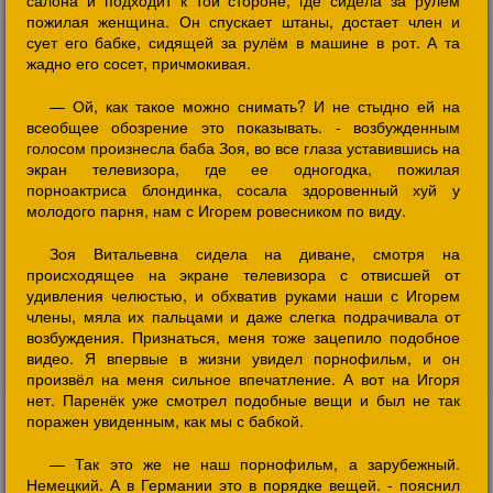
салона и подходит к той стороне, где сидела за рулём
пожилая женщина. Он спускает штаны, достает член и
сует его бабке, сидящей за рулём в машине в рот. А та
жадно его сосет, причмокивая.
— Ой, как такое можно снимать? И не стыдно ей на
всеобщее обозрение это показывать. - возбужденным
голосом произнесла баба Зоя, во все глаза уставившись на
экран телевизора, где ее одногодка, пожилая
порноактриса блондинка, сосала здоровенный хуй у
молодого парня, нам с Игорем ровесником по виду.
Зоя Витальевна сидела на диване, смотря на
происходящее на экране телевизора с отвисшей от
удивления челюстью, и обхватив руками наши с Игорем
члены, мяла их пальцами и даже слегка подрачивала от
возбуждения. Признаться, меня тоже зацепило подобное
видео. Я впервые в жизни увидел порнофильм, и он
произвёл на меня сильное впечатление. А вот на Игоря
нет. Паренёк уже смотрел подобные вещи и был не так
поражен увиденным, как мы с бабкой.
— Так это же не наш порнофильм, а зарубежный.
Немецкий. А в Германии это в порядке вещей. - пояснил