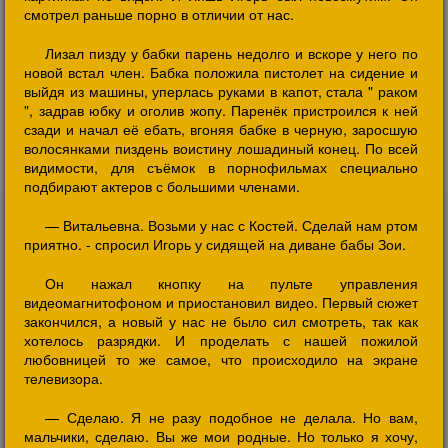
смотрел раньше порно в отличии от нас.
Лизал пизду у бабки парень недолго и вскоре у него по
новой встал член. Бабка положила пистолет на сидение и
выйдя из машины, уперлась руками в капот, стала " раком
", задрав юбку и оголив жопу. Паренёк пристроился к ней
сзади и начал её ебать, вгоняя бабке в черную, заросшую
волосянками пиздень воистину лошадиный конец. По всей
видимости, для съёмок в порнофильмах специально
подбирают актеров с большими членами.
— Витальевна. Возьми у нас с Костей. Сделай нам ртом
приятно. - спросил Игорь у сидящей на диване бабы Зои.
Он нажал кнопку на пульте управления
видеомагнитофоном и приостановил видео. Первый сюжет
закончился, а новый у нас не было сил смотреть, так как
хотелось разрядки. И проделать с нашей пожилой
любовницей то же самое, что происходило на экране
телевизора.
— Сделаю. Я не разу подобное не делала. Но вам,
мальчики, сделаю. Вы же мои родные. Но только я хочу,