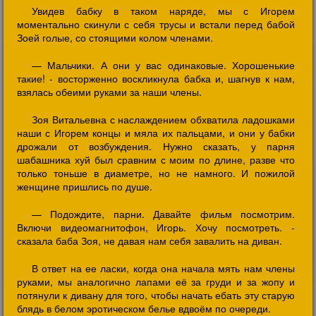
Увидев бабку в таком наряде, мы с Игорем
моментально скинули с себя трусы и встали перед бабой
Зоей голые, со стоящими колом членами.
— Мальчики. А они у вас одинаковые. Хорошенькие
такие! - восторженно воскликнула бабка и, шагнув к нам,
взялась обеими руками за наши члены.
Зоя Витальевна с наслаждением обхватила ладошками
наши с Игорем концы и мяла их пальцами, и они у бабки
дрожали от возбуждения. Нужно сказать, у парня
шабашника хуй был сравним с моим по длине, разве что
только тоньше в диаметре, но не намного. И пожилой
женщине пришлись по душе.
— Подождите, парни. Давайте фильм посмотрим.
Включи видеомагнитофон, Игорь. Хочу посмотреть. -
сказала баба Зоя, не давая нам себя завалить на диван.
В ответ на ее ласки, когда она начала мять нам члены
руками, мы аналогично лапами её за груди и за жопу и
потянули к дивану для того, чтобы начать ебать эту старую
блядь в белом эротическом белье вдвоём по очереди.