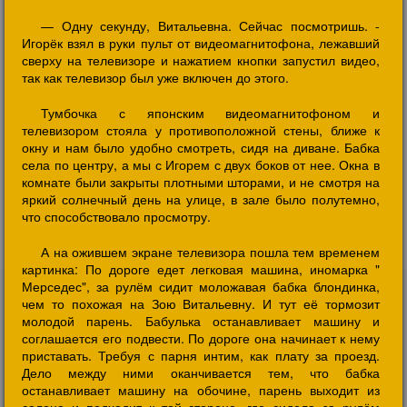
— Одну секунду, Витальевна. Сейчас посмотришь. -
Игорёк взял в руки пульт от видеомагнитофона, лежавший
сверху на телевизоре и нажатием кнопки запустил видео,
так как телевизор был уже включен до этого.
Тумбочка с японским видеомагнитофоном и
телевизором стояла у противоположной стены, ближе к
окну и нам было удобно смотреть, сидя на диване. Бабка
села по центру, а мы с Игорем с двух боков от нее. Окна в
комнате были закрыты плотными шторами, и не смотря на
яркий солнечный день на улице, в зале было полутемно,
что способствовало просмотру.
А на ожившем экране телевизора пошла тем временем
картинка: По дороге едет легковая машина, иномарка "
Мерседес", за рулём сидит моложавая бабка блондинка,
чем то похожая на Зою Витальевну. И тут её тормозит
молодой парень. Бабулька останавливает машину и
соглашается его подвести. По дороге она начинает к нему
приставать. Требуя с парня интим, как плату за проезд.
Дело между ними оканчивается тем, что бабка
останавливает машину на обочине, парень выходит из