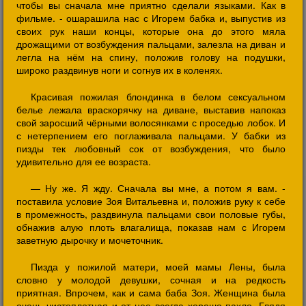
чтобы вы сначала мне приятно сделали языками. Как в
фильме. - ошарашила нас с Игорем бабка и, выпустив из
своих рук наши концы, которые она до этого мяла
дрожащими от возбуждения пальцами, залезла на диван и
легла на нём на спину, положив голову на подушки,
широко раздвинув ноги и согнув их в коленях.
Красивая пожилая блондинка в белом сексуальном
белье лежала враскорячку на диване, выставив напоказ
свой заросший чёрными волосянками с проседью лобок. И
с нетерпением его поглаживала пальцами. У бабки из
пизды тек любовный сок от возбуждения, что было
удивительно для ее возраста.
— Ну же. Я жду. Сначала вы мне, а потом я вам. -
поставила условие Зоя Витальевна и, положив руку к себе
в промежность, раздвинула пальцами свои половые губы,
обнажив алую плоть влагалища, показав нам с Игорем
заветную дырочку и мочеточник.
Пизда у пожилой матери, моей мамы Лены, была
словно у молодой девушки, сочная и на редкость
приятная. Впрочем, как и сама баба Зоя. Женщина была
очень чистоплотная и от нее всегда хорошо пахло. Глядя