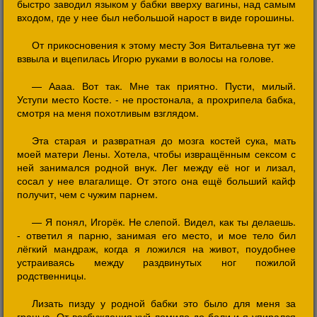
быстро заводил языком у бабки вверху вагины, над самым
входом, где у нее был небольшой нарост в виде горошины.
От прикосновения к этому месту Зоя Витальевна тут же
взвыла и вцепилась Игорю руками в волосы на голове.
— Аааа. Вот так. Мне так приятно. Пусти, милый.
Уступи место Косте. - не простонала, а прохрипела бабка,
смотря на меня похотливым взглядом.
Эта старая и развратная до мозга костей сука, мать
моей матери Лены. Хотела, чтобы извращённым сексом с
ней занимался родной внук. Лег между её ног и лизал,
сосал у нее влагалище. От этого она ещё больший кайф
получит, чем с чужим парнем.
— Я понял, Игорёк. Не слепой. Видел, как ты делаешь.
- ответил я парню, занимая его место, и мое тело бил
лёгкий мандраж, когда я ложился на живот, поудобнее
устраиваясь между раздвинутых ног пожилой
родственницы.
Лизать пизду у родной бабки это было для меня за
гранью. От возбуждения хуй ломило до боли и я упирался