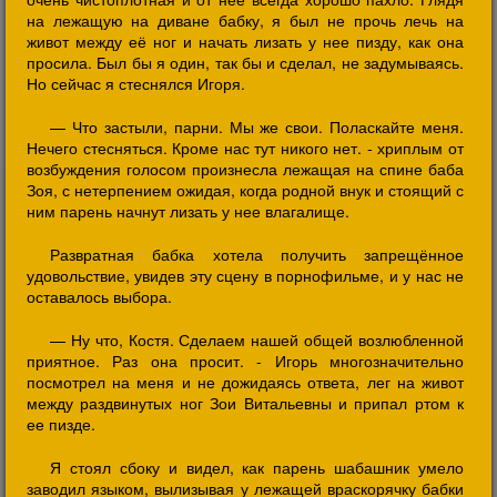
на лежащую на диване бабку, я был не прочь лечь на
живот между её ног и начать лизать у нее пизду, как она
просила. Был бы я один, так бы и сделал, не задумываясь.
Но сейчас я стеснялся Игоря.
— Что застыли, парни. Мы же свои. Поласкайте меня.
Нечего стесняться. Кроме нас тут никого нет. - хриплым от
возбуждения голосом произнесла лежащая на спине баба
Зоя, с нетерпением ожидая, когда родной внук и стоящий с
ним парень начнут лизать у нее влагалище.
Развратная бабка хотела получить запрещённое
удовольствие, увидев эту сцену в порнофильме, и у нас не
оставалось выбора.
— Ну что, Костя. Сделаем нашей общей возлюбленной
приятное. Раз она просит. - Игорь многозначительно
посмотрел на меня и не дожидаясь ответа, лег на живот
между раздвинутых ног Зои Витальевны и припал ртом к
ее пизде.
Я стоял сбоку и видел, как парень шабашник умело
заводил языком, вылизывая у лежащей враскорячку бабки