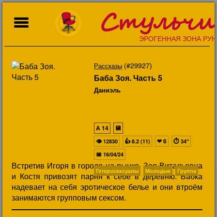
Стульчи
ЭРОГЕННАЯ ЗОНА РУН
(#29927)
Рассказы
Баба Зоя. Часть 5
Даниэль
A
14
💾
👁
👍
❤
6
⏱
12830
8.2 (11)
34"
📅
16/04/24
Встретив Игоря в городе на рынке, Зоя Витальевна
Гетеросексуалы
Молодые
Группа
и Костя привозят парня к себе в деревню. Бабка
надевает на себя эротическое белье и они втроём
занимаются групповым сексом.