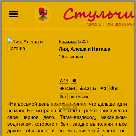
Стульчи
ЭРОГЕННАЯ ЗОНА РУН
(#25)
Рассказы
Лия, Алеша и Наташа
* Без автора
A
14
💾
👁
👍
❤
3
⏱
102048
9.2 (18)
61"
📝
📅
1
17/12/99
«На восьмой день похода я понял, что дальше идти
Классика
не могу. Несмотря на все заботы ребят, грипп делал
свое черное дело. Тягач-вездеход, механиком-
водителем, которого я был, заодно выполняя и все
другие обязанности по механической части, ос-