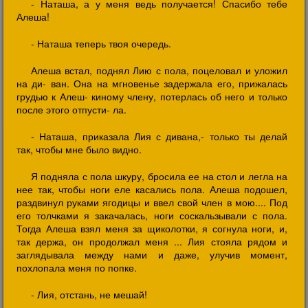
- Наташа, а у меня ведь получается! Спасибо тебе
Алеша!
- Наташа теперь твоя очередь.
Алеша встал, поднял Лию с пола, поцеловал и уложил
на ди- ван. Она на мгновенье задержала его, прижалась
грудью к Алеш- киному члену, потерлась об него и только
после этого отпусти- ла.
- Наташа, приказала Лия с дивана,- только ты делай
так, чтобы мне было видно.
Я подняла с пола шкуру, бросила ее на стол и легла на
нее так, чтобы ноги еле касались пола. Алеша подошел,
раздвинул руками ягодицы и ввел свой член в мою.... Под
его толчками я закачалась, ноги соскальзывали с пола.
Тогда Алеша взял меня за щиколотки, я согнула ноги, и,
так держа, он продолжал меня ... Лия стояла рядом и
заглядывала между нами и даже, улучив момент,
похлопала меня по попке.
- Лия, отстань, не мешай!