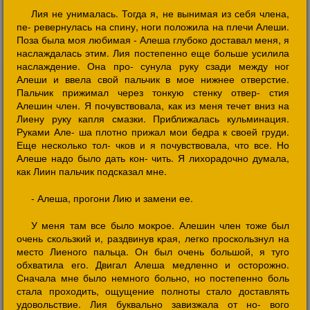
Лия не унималась. Тогда я, не вынимая из себя члена,
пе- ревернулась на спину, ноги положила на плечи Алеши.
Поза была моя любимая - Алеша глубоко доставал меня, я
наслаждалась этим. Лия постепенно еще больше усилила
наслаждение. Она про- сунула руку сзади между ног
Алеши и ввела свой пальчик в мое нижнее отверстие.
Пальчик прижимал через тонкую стенку отвер- стия
Алешин член. Я почувствовала, как из меня течет вниз на
Лиену руку капля смазки. Приближалась кульминация.
Руками Але- ша плотно прижал мои бедра к своей груди.
Еще несколько тол- чков и я почувствовала, что все. Но
Алеше надо было дать кон- чить. Я лихорадочно думала,
как Лиин пальчик подсказал мне.
- Алеша, прогони Лию и замени ее.
У меня там все было мокрое. Алешин член тоже был
очень скользкий и, раздвинув края, легко проскользнул на
место Лиеного пальца. Он был очень большой, я туго
обхватила его. Двигал Алеша медленно и осторожно.
Сначала мне было немного больно, но постепенно боль
стала проходить, ощущение полноты стало доставлять
удовольствие. Лия буквально завизжала от но- вого