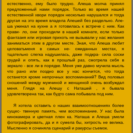
естественно, ему было трудно. Алеша молча принял
предложенный нами порядок. Только во время нашей
естественной хвори порядок несколько нарушался и тогда
другая на это время владела Алешей без раздельно. Але-
ша ужинал на кухне а я готовилась к встрече с ним. Как
прави- ло, они проходили в нашей комнате, если только
фантазия или игровая прихоть не вызывали у нас желания
заниматься этим в другом месте. Зная, что Алеша любит
целоватьменя в самых не- ожиданных местах, я
тщательно слегка надушилась, даже подкра- сила соски
грудей и опять, как в прошлый раз, смотрела себя в
зеркало - все ли в порядке. Меня уже давно мучила мысль
что рано или поздно все у нас кончится, что тогда
останется кроме непрочных воспоминаний? Вид половых
сношений между мужчиной и женщиной очень возбуждал
меня. Глядя на Алешу с Наташей , я бывала
удовлетворена так, как будто сама побывала под ним.
Я хотела оставить о наших взаимоотношениях более
сущес- твенную память, чем воспоминание. У нас была
кинокамера и цветная плен ка. Наташа и Алеша умели
фотографировать, да и я сумела бы, хитрость не велика.
Мысленно я сочиняла сценарий и ракурсы съемок.