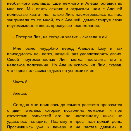
необычного зрелища. Еще немного и Алеша оставил во
мне все. Мы опять лежали и отдыхали. нам с Алешей
полностью хвати- ло, только Лия, насмотревшись на нас,
заигрывала то со мной, то с Алешей, демонстрируя свою
неутомимость и вновь проснувше- еся желание.
- Потерпи Лия, на сегодня хватит, - сказала я ей.
Мне было неудобно перед Алешей. Ему и так
приходилось не- легко, каждый раз удовлетворять двоих.
Своей неугомонностью Лия могла поставить его в
неловкое положение. Но Алеша успоко- ил Лию, сказав,
что через полчасика отдыха он успокоит и ее.
Часть 8
Алеша.
Сегодня мне пришлось до самого рассвета провозится
с дви- гателем, который постоянно ломался, и при
отсутствии запчастей его по настоящему никак не
удавалось наладить. Поэтому я прос- пал целый день.
Проснувшись уже к вечеру и не застав девушек в