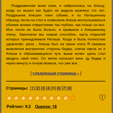
Раздраженная всем этим, я набросилась на Алешу,
когда он вошел как будто не видела мужчину сто лет.
Раздразнив Алешин член губами, я по Наташиному
образцу легла на стол и позволила Алеше воспользоваться
обоими моими отверстиями так глубоко, как только он мог.
Мне почти не было больно, я привыкла к Алешкиному
члену. Закончили мы новым способом, часть открытий
которых принадлежала Наташе. Когда я была полностью
удовлетво- рена , Алеша был на грани этого Я смазала
вазелином внутренние стороны бедер, слегка свела их и
Алеша в образовавшуюся чуть выше колен щель стал
вводить свой член. Он мягко скользил меж- ду бедер и
через минуту я почувствовала, что уже все.
[
следующая страница »
]
Страницы:
[
1
] [
2
] [
3
] [
4
] [5] [
6
] [
7
] [
8
]
3
Рейтинг: 9.2
Оценок: 18