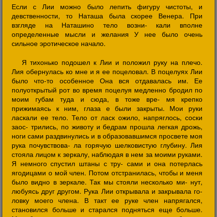
Если с Лии можно было лепить фигуру чистоты, и
девственности, то Наташа была скорее Венера. При
взгляде на Наташино тело возни- кали вполне
определенные мысли и желания У нее было очень
сильное эротическое начало.
Я тихонько подошел к Лии и положил руку на плечо.
Лия обернулась ко мне и я ее поцеловал. В поцелуях Лии
было что-то особенное Она вся отдавалась им. Ее
полуоткрытый рот во время поцелуя медленно бродил по
моим губам туда и сюда, в тоже вре- мя крепко
прижимаясь к ним, глаза е были закрыты. Мои руки
ласкали ее тело. Тело от ласк ожило, напряглось, соски
заос- трились, по животу и бедрам прошла легкая дрожь,
ноги сами раздвинулись и в образовавшимся просвете моя
рука почувствова- ла горячую шелковистую глубину. Лия
стояла лицом к зеркалу, наблюдая в нем за моими руками.
Я немного спустил штаны с тру- сами и она потерлась
ягодицами о мой член. Потом отстранилась, чтобы и меня
было видно в зеркале. Так мы стояли несколько ми- нут,
любуясь друг другом. Рука Лии открывала и закрывала го-
ловку моего члена. В такт ее руке член напрягался,
становился больше и старался подняться еще больше.