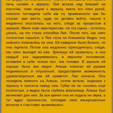
лечь ногами к зеркалу. Лия встала над Алешей на
корточки, тоже лицом к зеркалу, взяла его член рукой,
немного погладила себя им по промежности как бы
отыски- вая место, куда он должен войти, нашла и
медленно опустилась на него, следя за процессом в
зеркале. Меня тоже заинтересова- ла эта сцена - хотелось
узнать, на что стала способна Лия. После того, как член
полностью скрылся, и Лия села на Алешкины бедра, она
немного покачалась на нем. Ей наверное было больно, но
она терпела. Потом она медленно приподнялась, следя,
как член выходит из нее. Зрелище ей нравилось, и она
каждый раз задерживалась в верхнем положении,
оставляя в себе только кон- чик головки. В зеркале ей
хорошо было все видно. Алеша помогал ей руками
подниматься и опускаться, предоставляя возможность
удовлетворяться как ей нравится. Лия кончила. Она
посидела немного на Алеше, потом встала, подошла к
зеркалу и присела перед ним. Губки ее не сошлись еще
полностью, и видна была глубина влагалища. Алеша был
великоват для нее. За все время она не издала ни звука, а
тут вдруг произнесла, погладив свои взъерошенные
волоски и счастливо засмеявшись: