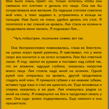
Мне было очень прият- но, только хотелось чтобы она
сжимала его плотнее и делала это чаще. Она как бы
почувствовала мое желание. Ее ладошка плотнее схватила
мой член, а темп задавал я, устремляясь в кольце ее
пальцев. Нам было не очень удобно делать это стоя. Я
попятился и лег спиной на кровать. Лия стала на колени м
продолжала меня ласкать. Я подсказал Лие...
- "Чуть побыстрее, посильнее сожми; вот так.
Она беспрекословно повиновалась, глаза ее блистели,
на щеках играл яркий румянец. Я чувствовал, что у меня
скоро все кончится и не хотел оставлять Лию без ответной
ласки. Я под- хватил ее руками и поставил над собой так,
что ее влажное, ждущая глубина, оказалась напротив
моего лица. Лия стояла надо мной на коленях. Одной
рукой она опиралась на кровать, другой продолжала
гладить мой член. Я прижался губами к ее нижним губкам,
вставил туда язык и стал им щекотать ее. Еще мгновенье и
сперма оказалась в ее руке. Лия откинулась рядом со
мной на спину. Я повернулся на бок и продолжал лизать у
нее. Она судо- рожно подергивалась. Еще немного и она
прошептала: