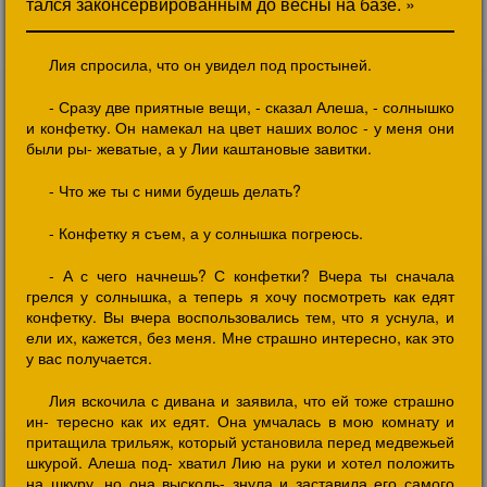
тался законсервированным до весны на базе. »
Лия спросила, что он увидел под простыней.
- Сразу две приятные вещи, - сказал Алеша, - солнышко
и конфетку. Он намекал на цвет наших волос - у меня они
были ры- жеватые, а у Лии каштановые завитки.
- Что же ты с ними будешь делать?
- Конфетку я съем, а у солнышка погреюсь.
- А с чего начнешь? С конфетки? Вчера ты сначала
грелся у солнышка, а теперь я хочу посмотреть как едят
конфетку. Вы вчера воспользовались тем, что я уснула, и
ели их, кажется, без меня. Мне страшно интересно, как это
у вас получается.
Лия вскочила с дивана и заявила, что ей тоже страшно
ин- тересно как их едят. Она умчалась в мою комнату и
притащила трильяж, который установила перед медвежьей
шкурой. Алеша под- хватил Лию на руки и хотел положить
на шкуру, но она высколь- знула и заставила его самого