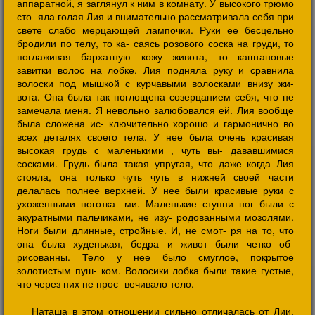
аппаратной, я заглянул к ним в комнату. У высокого трюмо
сто- яла голая Лия и внимательно рассматривала себя при
свете слабо мерцающей лампочки. Руки ее бесцельно
бродили по телу, то ка- саясь розового соска на груди, то
поглаживая бархатную кожу живота, то каштановые
завитки волос на лобке. Лия подняла руку и сравнила
волоски под мышкой с курчавыми волосками внизу жи-
вота. Она была так поглощена созерцанием себя, что не
замечала меня. Я невольно залюбовался ей. Лия вообще
была сложена ис- ключительно хорошо и гармонично во
всех деталях своего тела. У нее была очень красивая
высокая грудь с маленькими , чуть вы- дававшимися
сосками. Грудь была такая упругая, что даже когда Лия
стояла, она только чуть чуть в нижней своей части
делалась полнее верхней. У нее были красивые руки с
ухоженными ноготка- ми. Маленькие ступни ног были с
акуратными пальчиками, не изу- родованными мозолями.
Ноги были длинные, стройные. И, не смот- ря на то, что
она была худенькая, бедра и живот были четко об-
рисованны. Тело у нее было смуглое, покрытое
золотистым пуш- ком. Волосики лобка были такие густые,
что через них не прос- вечивало тело.
Наташа в этом отношении сильно отличалась от Лии.