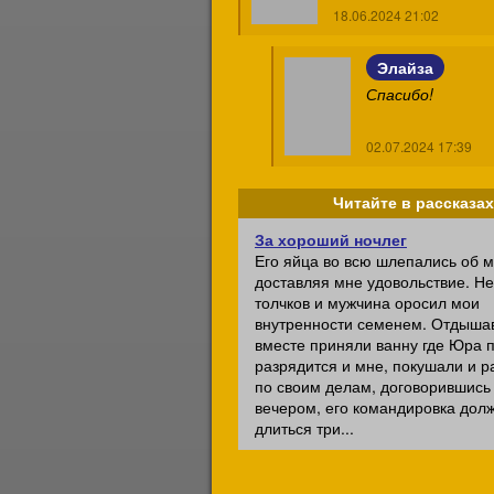
18.06.2024 21:02
Элайза
Спасибо!
02.07.2024 17:39
Читайте в рассказах
За хороший ночлег
Его яйца во всю шлепались об 
доставляя мне удовольствие. Не
толчков и мужчина оросил мои
внутренности семенем. Отдыша
вместе приняли ванну где Юра 
разрядится и мне, покушали и 
по своим делам, договорившись 
вечером, его командировка дол
длиться три...