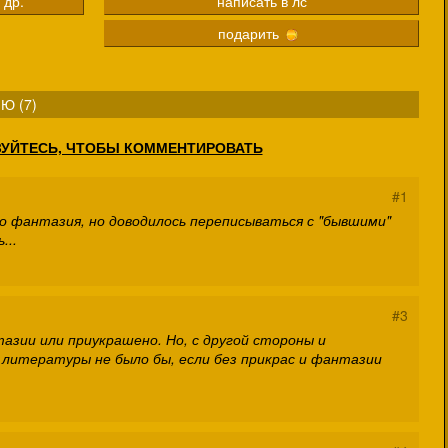
 др.
написать в лс
подарить
Ю (
7
)
ЗУЙТЕСЬ, ЧТОБЫ КОММЕНТИРОВАТЬ
#1
то фантазия, но доводилось переписываться с "бывшими"
...
#3
азии или приукрашено. Но, с другой стороны и
литературы не было бы, если без прикрас и фантазии