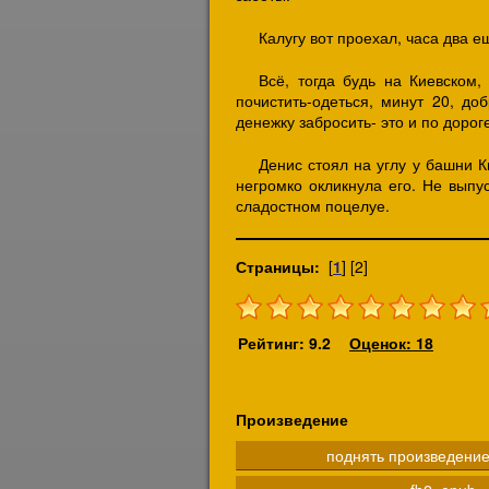
Калугу вот проехал, часа два 
Всё, тогда будь на Киевском,
почистить-одеться, минут 20, до
денежку забросить- это и по дорог
Денис стоял на углу у башни К
негромко окликнула его. Не выпу
сладостном поцелуе.
Страницы:
[
1
] [2]
Рейтинг: 9.2
Оценок: 18
Произведение
поднять произведени