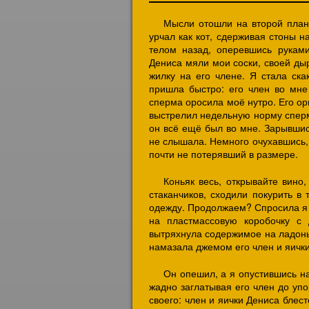
Мысли отошли на второй план
урчал как кот, сдерживая стоны н
телом назад, оперевшись рукам
Дениса мяли мои соски, своей ды
жилку на его члене. Я стала ска
пришла быстро: его член во мне
сперма оросила моё нутро. Его ор
выстрелил недельную норму сперм
он всё ещё был во мне. Зарывшис
не слышала. Немного очухавшись, 
почти не потерявший в размере.
Коньяк весь, открывайте вино
стаканчиков, сходили покурить в 
одежду. Продолжаем? Спросила я е
на пластмассовую коробочку с
вытряхнула содержимое на ладонь 
намазала джемом его член и яички
Он опешил, а я опустившись на
жадно заглатывая его член до упо
своего: член и яички Дениса бле