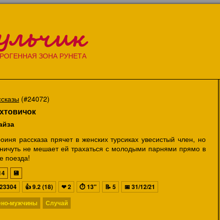
ульчик
РОГЕННАЯ ЗОНА РУНЕТА
ссказы
(#24072)
хтовичок
айза
оиня рассказа прячет в женских турсиках увесистый член, но
 ничуть не мешает ей трахаться с молодыми парнями прямо в
е поезда!
14
💾
23304
👍
9.2 (18)
❤
2
⏱
13"
📝
5
📅
31/12/21
но-мужчины
Случай