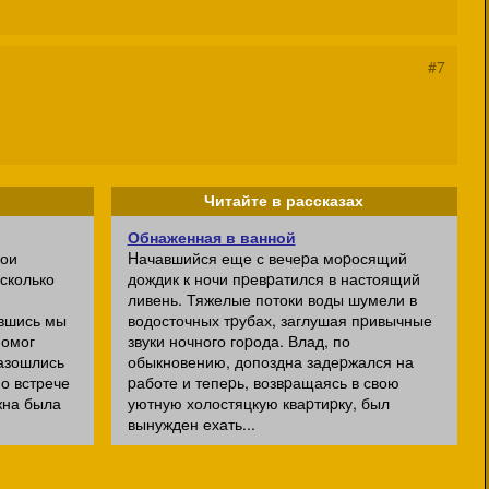
#7
Читайте в рассказах
Обнаженная в ванной
мои
Hачавшийся еще с вечеpа моpосящий
сколько
дождик к ночи пpевpатился в настоящий
ливень. Тяжелые потоки воды шумели в
вшись мы
водосточных тpубах, заглушая пpивычные
помог
звуки ночного гоpода. Влад, по
разошлись
обыкновению, допоздна задеpжался на
о встрече
pаботе и тепеpь, возвpащаясь в свою
жна была
уютную холостяцкую кваpтиpку, был
вынужден ехать...