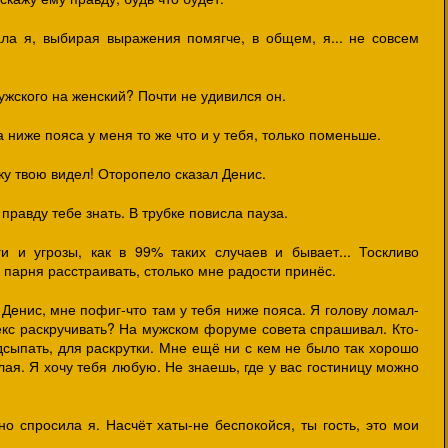
ла я, выбирая выражения помягче, в общем, я... не совсем
мужского на женский? Почти не удивился он.
а ниже пояса у меня то же что и у тебя, только поменьше.
киску твою видел! Оторопело сказал Денис.
правду тебе знать. В трубке повисла пауза.
и и угрозы, как в 99% таких случаев и бывает... Тоскливо
 парня расстраивать, столько мне радости принёс.
 Денис, мне пофиг-что там у тебя ниже пояса. Я голову ломал-
екс раскручивать? На мужском форуме совета спрашивал. Кто-
сыпать, для раскрутки. Мне ещё ни с кем не было так хорошо
лая. Я хочу тебя любую. Не знаешь, где у вас гостиницу можно
о спросила я. Насчёт хаты-не беспокойся, ты гость, это мои