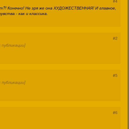
#4
т?! Конечно! Не зря же она ХУДОЖЕСТВЕННАЯ! И главное,
вства - как и классика.
#2
 публикации]
#5
 публикации]
#6