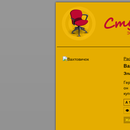
Ст
Э
Ра
Ва
Эл
Гер
он
куп
A
👁
Же