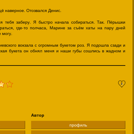
ещё наверное. Отозвался Денис.
 я тебя заберу. Я быстро начала собираться. Так. Пёрышки
браться, где-то полчаса, Марине за съём хаты на пару дней
е могу.
иевского вокзала с огромным букетом роз. Я подошла сзади и
ская букета он обнял меня и наши губы сошлись в жадном и
2
Автор
е
профиль