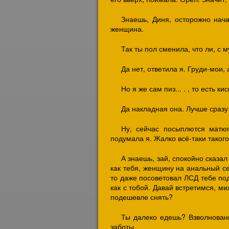
Знаешь, Диня, осторожно нача
женщина.
Так ты пол сменила, что ли, с 
Да нет, ответила я. Груди-мои, 
Но я же сам пиз... . , то есть 
Да накладная она. Лучше сразу 
Ну, сейчас посыплются матюг
подумала я. Жалко всё-таки такого
А знаешь, зай, спокойно сказал
как тебя, женщину на анальный с
то даже посоветовал ЛСД тебе под
как с тобой. Давай встретимся, ми
подешевле снять?
Ты далеко едешь? Взволнованн
заботы.