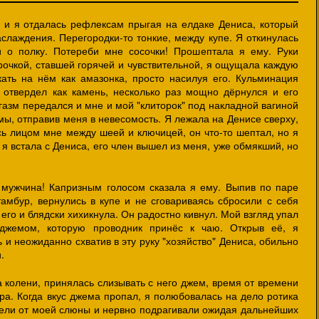
 и я отдалась рефлексам прыгая на елдаке Дениса, который
аслаждения. Перегородки-то тонкие, между купе. Я откинулась
и о полку. Потереби мне сосочки! Прошептала я ему. Руки
рочкой, ставшей горячей и чувствительной, я ощущала каждую
кать на нём как амазонка, просто насилуя его. Кульминация
 отвердел как камень, несколько раз мощно дёрнулся и его
газм передался и мне и мой "клиторок" под накладной вагиной
ы, отправив меня в невесомость. Я лежала на Денисе сверху,
ь лицом мне между шеей и ключицей, он что-то шептал, но я
я встала с Дениса, его член вышел из меня, уже обмякший, но
, мужчина! Капризным голосом сказала я ему. Выпив по паре
тамбур, вернулись в купе и не сговариваясь сбросили с себя
го и блядски хихикнула. Он радостно кивнул. Мой взгляд упал
 джемом, которую проводник принёс к чаю. Открыв её, я
и неожиданно схватив в эту руку "хозяйство" Дениса, обильно
.
 колени, принялась слизывать с него джем, время от времени
ра. Когда вкус джема пропал, я полюбовалась на дело ротика
стели от моей слюны и нервно подрагивали ожидая дальнейших