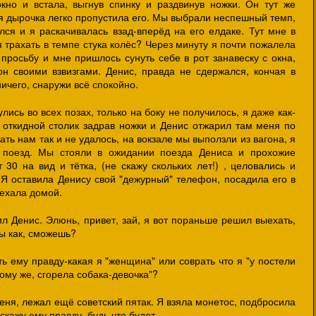
кно и встала, выгнув спинку и раздвинув ножки. Он тут же
я дырочка легко пропустила его. Мы выбрали неспешный темп,
лся и я раскачивалась взад-вперёд на его елдаке. Тут мне в
 трахать в темпе стука колёс? Через минуту я почти пожалела
просьбу и мне пришлось сунуть себе в рот занавеску с окна,
н своими взвизгами. Денис, правда не сдержался, кончая в
ничего, снаружи всё спокойно.
ись во всех позах, только на боку не получилось, я даже как-
 откидной столик задрав ножки и Денис отжарил там меня по
ть нам так и не удалось, на вокзале мы выползли из вагона, я
 поезд. Мы стояли в ожидании поезда Дениса и прохожие
 30 на вид и тётка, (не скажу скольких лет!) , целовались и
. Я оставила Денису свой "дежурный" телефон, посадила его в
уехала домой.
л Денис. Элюнь, привет, зай, я вот пораньше решил выехать,
Ты как, сможешь?
ть ему правду-какая я "женщина" или соврать что я "у постели
ому же, сгорела собака-девочка"?
еня, лежал ещё советский пятак. Я взяла монетос, подбросила
скажу ему правду, будь что будет.