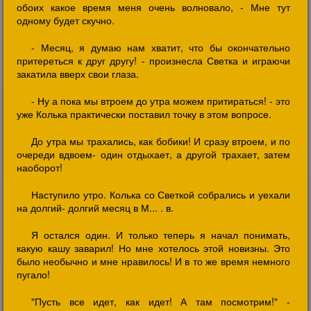
обоих какое время меня очень волновало, - Мне тут
одному будет скучно.
- Месяц, я думаю нам хватит, что бы окончательно
притереться к друг другу! - произнесла Светка и играючи
закатила вверх свои глаза.
- Ну а пока мы втроем до утра можем притираться! - это
уже Колька практически поставил точку в этом вопросе.
До утра мы трахались, как бобики! И сразу втроем, и по
очереди вдвоем- один отдыхает, а другой трахает, затем
наоборот!
Наступило утро. Колька со Светкой собрались и уехали
на долгий- долгий месяц в М... . в.
Я остался один. И только теперь я начал понимать,
какую кашу заварил! Но мне хотелось этой новизны. Это
было необычно и мне нравилось! И в то же время немного
пугало!
"Пусть все идет, как идет! А там посмотрим!" -