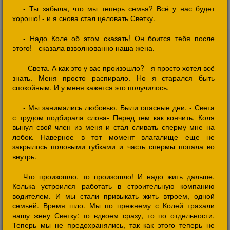
- Ты забыла, что мы теперь семья? Всё у нас будет
хорошо! - и я снова стал целовать Светку.
- Надо Коле об этом сказать! Он боится тебя после
этого! - сказала взволнованно наша жена.
- Света. А как это у вас произошло? - я просто хотел всё
знать. Меня просто распирало. Но я старался быть
спокойным. И у меня кажется это получилось.
- Мы занимались любовью. Были опасные дни. - Света
с трудом подбирала слова- Перед тем как кончить, Коля
вынул свой член из меня и стал сливать сперму мне на
лобок. Наверное в тот момент влагалище еще не
закрылось половыми губками и часть спермы попала во
внутрь.
Что произошло, то произошло! И надо жить дальше.
Колька устроился работать в строительную компанию
водителем. И мы стали привыкать жить втроем, одной
семьей. Время шло. Мы по прежнему с Колей трахали
нашу жену Светку: то вдвоем сразу, то по отдельности.
Теперь мы не предохранялись, так как этого теперь не