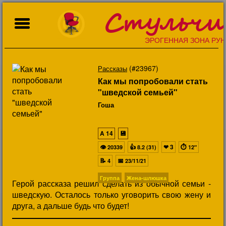
Стульчи
ЭРОГЕННАЯ ЗОНА РУН
(#23967)
Рассказы
Как мы попробовали стать
"шведской семьей"
Гоша
A
14
💾
👁
👍
❤
3
⏱
20339
8.2 (31)
12"
📝
📅
4
23/11/21
Группа
Жена-шлюшка
Герой рассказа решил сделать из обычной семьи -
шведскую. Осталось только уговорить свою жену и
друга, а дальше будь что будет!