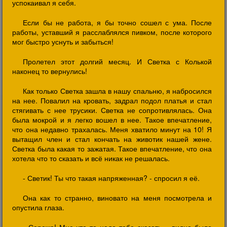
успокаивал я себя.
Если бы не работа, я бы точно сошел с ума. После
работы, уставший я расслаблялся пивком, после которого
мог быстро уснуть и забыться!
Пролетел этот долгий месяц. И Светка с Колькой
наконец то вернулись!
Как только Светка зашла в нашу спальню, я набросился
на нее. Повалил на кровать, задрал подол платья и стал
стягивать с нее трусики. Светка не сопротивлялась. Она
была мокрой и я легко вошел в нее. Такое впечатление,
что она недавно трахалась. Меня хватило минут на 10! Я
вытащил член и стал кончать на животик нашей жене.
Светка была какая то зажатая. Такое впечатление, что она
хотела что то сказать и всё никак не решалась.
- Светик! Ты что такая напряженная? - спросил я её.
Она как то странно, виновато на меня посмотрела и
опустила глаза.