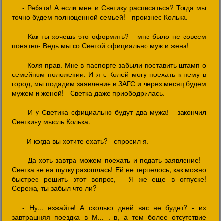
- Ребята! А если мне и Светику расписаться? Тогда мы
точно будем полноценной семьей! - произнес Колька.
- Как ты хочешь это оформить? - мне было не совсем
понятно- Ведь мы со Светой официально муж и жена!
- Коля прав. Мне в паспорте забыли поставить штамп о
семейном положении. И я с Колей могу поехать к нему в
город, мы подадим заявление в ЗАГС и через месяц будем
мужем и женой! - Светка даже приободрилась.
- И у Светика официально будут два мужа! - закончил
Светкину мысль Колька.
- И когда вы хотите ехать? - спросил я.
- Да хоть завтра можем поехать и подать заявление! -
Светка не на шутку разошлась! Ей не терпелось, как можно
быстрее решить этот вопрос, - Я же еще в отпуске!
Сережа, ты забыл что ли?
- Ну... езжайте! А сколько дней вас не будет? - их
завтрашняя поездка в М... . в, а тем более отсутствие