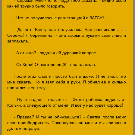
- Сережа! Мне что то надо тебе сказать. - видно было
как ей трудно было говорить.
- Что не получилось с регистрацией в ЗАГСе? -
- Да нет! Все у нас получилось. Нас расписали... . .
Сережа! Я беременна! - она закрыла руками своё лицо и
заплакала.
- А от кого? - задал я ей дурацкий вопрос.
- От Коли! От кого же ещё! - она плакала.
После этих слов я просто был в шоке. Я не знал, что
мне сказать. Но я взял себя в руки. Я обнял её и сильно
прижался к ее телу.
- Ну и ладно! - сказал я. - Этого ребенка родишь от
Кольки, а следующего от меня! И все у нас будет хорошо!
- Правда? И ты не обижаешься? - Светка после моих
слов приободрилась. Повернулась ко мне и мы слились в
долгом поцелуе.