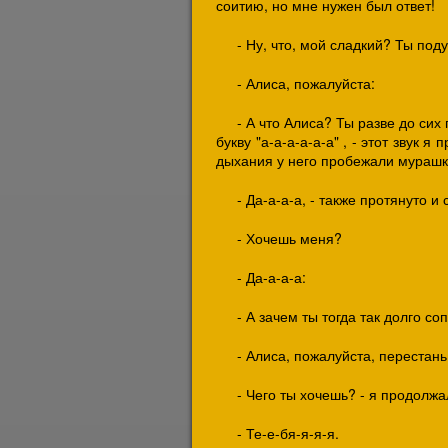
соитию, но мне нужен был ответ!
- Ну, что, мой сладкий? Ты под
- Алиса, пожалуйста:
- А что Алиса? Ты разве до сих
букву "а-а-а-а-а-а" , - этот звук 
дыхания у него пробежали мурашк
- Да-а-а-а, - также протянуто 
- Хочешь меня?
- Да-а-а-а:
- А зачем ты тогда так долго с
- Алиса, пожалуйста, перестань:
- Чего ты хочешь? - я продолжа
- Те-е-бя-я-я-я.