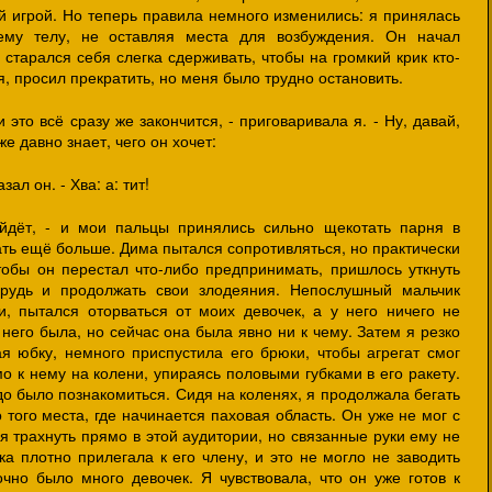
ой игрой. Но теперь правила немного изменились: я принялась
ему телу, не оставляя места для возбуждения. Он начал
 старался себя слегка сдерживать, чтобы на громкий крик кто-
, просил прекратить, но меня было трудно остановить.
 это всё сразу же закончится, - приговаривала я. - Ну, давай,
е давно знает, чего он хочет:
зал он. - Хва: а: тит!
йдёт, - и мои пальцы принялись сильно щекотать парня в
ать ещё больше. Дима пытался сопротивляться, но практически
обы он перестал что-либо предпринимать, пришлось уткнуть
рудь и продолжать свои злодеяния. Непослушный мальчик
, пытался оторваться от моих девочек, а у него ничего не
 него была, но сейчас она была явно ни к чему. Затем я резко
ая юбку, немного приспустила его брюки, чтобы агрегат смог
о к нему на колени, упираясь половыми губками в его ракету.
до было познакомиться. Сидя на коленях, я продолжала бегать
 того места, где начинается паховая область. Он уже не мог с
я трахнуть прямо в этой аудитории, но связанные руки ему не
ка плотно прилегала к его члену, и это не могло не заводить
очно было много девочек. Я чувствовала, что он уже готов к