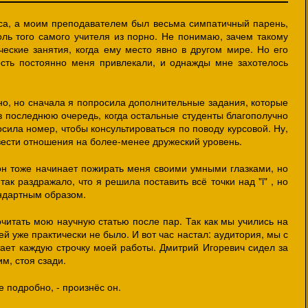
рса, а моим преподавателем был весьма симпатичный парень,
ль того самого учителя из порно. Не понимаю, зачем такому
ческие занятия, когда ему место явно в другом мире. Но его
ость постоянно меня привлекали, и однажды мне захотелось
но, но сначала я попросила дополнительные задания, которые
 в последнюю очередь, когда остальные студенты благополучно
сила номер, чтобы консультироваться по поводу курсовой. Ну,
вести отношения на более-менее дружеский уровень.
 он тоже начинает пожирать меня своими умными глазками, но
ак раздражало, что я решила поставить всё точки над "i" , но
андартным образом.
читать мою научную статью после пар. Так как мы учились на
й уже практически не было. И вот час настал: аудитория, мы с
тает каждую строчку моей работы. Дмитрий Игоревич сидел за
м, стоя сзади.
е подробно, - произнёс он.