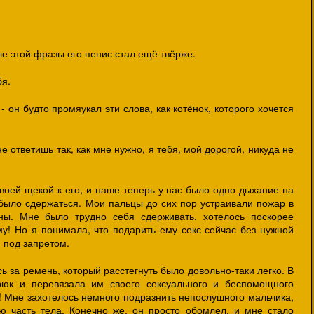
ле этой фразы его пенис стал ещё твёрже.
бя.
 - он будто промяукал эти слова, как котёнок, которого хочется
 не ответишь так, как мне нужно, я тебя, мой дорогой, никуда не
воей щекой к его, и наше теперь у нас было одно дыхание на
 было сдержаться. Мои пальцы до сих пор устраивали пожар в
ы. Мне было трудно себя сдерживать, хотелось поскорее
му! Но я понимала, что подарить ему секс сейчас без нужной
 под запретом.
 за ремень, который расстегнуть было довольно-таки легко. В
рюк и перевязала им своего сексуального и беспомощного
! Мне захотелось немного подразнить непослушного мальчика,
 часть тела. Конечно же, он просто обомлел, и мне стало