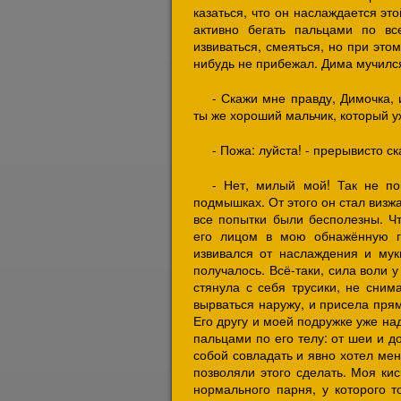
казаться, что он наслаждается эт
активно бегать пальцами по вс
извиваться, смеяться, но при этом
нибудь не прибежал. Дима мучился
- Скажи мне правду, Димочка, и
ты же хороший мальчик, который уж
- Пожа: луйста! - прерывисто ска
- Нет, милый мой! Так не по
подмышках. От этого он стал визж
все попытки были бесполезны. Чт
его лицом в мою обнажённую г
извивался от наслаждения и муки
получалось. Всё-таки, сила воли у
стянула с себя трусики, не сним
вырваться наружу, и присела прям
Его другу и моей подружке уже на
пальцами по его телу: от шеи и до
собой совладать и явно хотел мен
позволяли этого сделать. Моя кис
нормального парня, у которого т