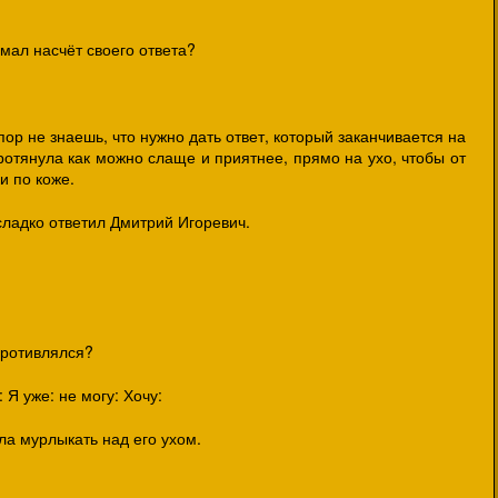
умал насчёт своего ответа?
 пор не знаешь, что нужно дать ответ, который заканчивается на
я протянула как можно слаще и приятнее, прямо на ухо, чтобы от
и по коже.
и сладко ответил Дмитрий Игоревич.
опротивлялся?
 Я уже: не могу: Хочу:
ла мурлыкать над его ухом.