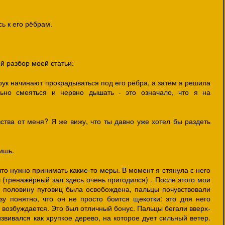
ь к его рёбрам.
й разбор моей статьи:
рук начинают прокрадываться под его рёбра, а затем я решила
ьно смеяться и нервно дышать - это означало, что я на
ства от меня? Я же вижу, что ты давно уже хотел бы раздеть
ишь.
что нужно принимать какие-то меры. В момент я стянула с него
 (тренажёрный зал здесь очень пригодился) . После этого мои
а половину пуговиц была освобождена, пальцы почувствовали
у понятно, что он не просто боится щекотки: это для него
н возбуждается. Это был отличный бонус. Пальцы бегали вверх-
извивался как хрупкое дерево, на которое дует сильный ветер.