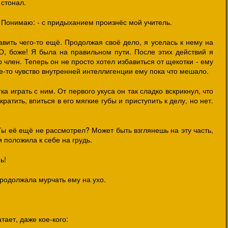
 стонал.
: Понимаю: - с придыханием произнёс мой учитель.
вить чего-то ещё. Продолжая своё дело, я уселась к нему на
О, боже! Я была на правильном пути. После этих действий я
о член. Теперь он не просто хотел избавиться от щекотки - ему
ое-то чувство внутренней интеллигенции ему пока что мешало.
гка играть с ним. От первого укуса он так сладко вскрикнул, что
ратить, впиться в его мягкие губы и приступить к делу, но нет.
 Ты её ещё не рассмотрел? Может быть взглянешь на эту часть,
 и положила к себе на грудь.
ь!
 продолжала мурчать ему на ухо.
атает, даже кое-кого: