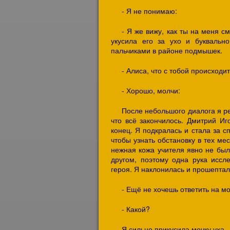
- Я не понимаю:
- Я же вижу, как ты на меня с
укусила его за ухо и буквальн
пальчиками в районе подмышек.
- Алиса, что с тобой происходи
- Хорошо, молчи:
После небольшого диалога я ре
что всё закончилось. Дмитрий Иг
конец. Я подкралась и стала за с
чтобы узнать обстановку в тех ме
нежная кожа учителя явно не была
другом, поэтому одна рука иссл
героя. Я наклонилась и прошептал
- Ещё не хочешь ответить на м
- Какой?
Я сильно прикусила мочку уха.