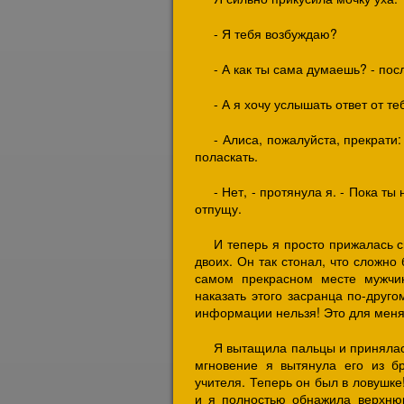
- Я тебя возбуждаю?
- А как ты сама думаешь? - пос
- А я хочу услышать ответ от те
- Алиса, пожалуйста, прекрати:
поласкать.
- Нет, - протянула я. - Пока ты
отпущу.
И теперь я просто прижалась с
двоих. Он так стонал, что сложно
самом прекрасном месте мужчин
наказать этого засранца по-друго
информации нельзя! Это для меня
Я вытащила пальцы и принялась
мгновение я вытянула его из б
учителя. Теперь он был в ловушке
и я полностью обнажила верхнюю