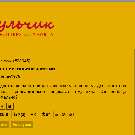
ульчик
РОГЕННАЯ ЗОНА РУНЕТА
ссказы
(#23945)
полнительное занятие
гений1978
удентка решила поиграть со своим преподом. Для этого она
шила предварительно пощекотать ему яйца. Это вообще
рмально?
14
💾
5615
👍
? (3)
❤
0
⏱
9"
📅
13/11/21
тиш
Экзекуция