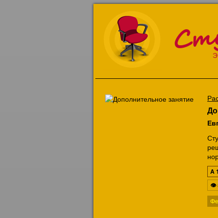
Ст
Э
Ра
До
Ев
Ст
ре
но
A
👁
Фе