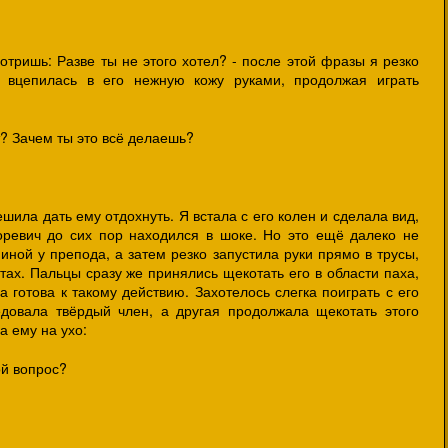
мотришь: Разве ты не этого хотел? - после этой фразы я резко
о вцепилась в его нежную кожу руками, продолжая играть
т? Зачем ты это всё делаешь?
шила дать ему отдохнуть. Я встала с его колен и сделала вид,
оревич до сих пор находился в шоке. Но это ещё далеко не
пиной у препода, а затем резко запустила руки прямо в трусы,
стах. Пальцы сразу же принялись щекотать его в области паха,
 готова к такому действию. Захотелось слегка поиграть с его
едовала твёрдый член, а другая продолжала щекотать этого
а ему на ухо:
ой вопрос?