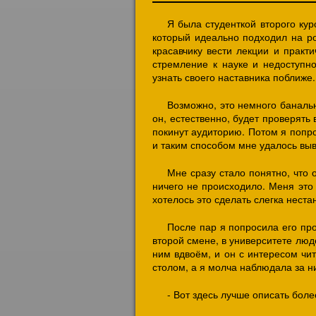
Я была студенткой второго ку
который идеально подходил на ро
красавчику вести лекции и практи
стремление к науке и недоступн
узнать своего наставника поближе.
Возможно, это немного баналь
он, естественно, будет проверять
покинут аудиторию. Потом я попро
и таким способом мне удалось вы
Мне сразу стало понятно, что
ничего не происходило. Меня это т
хотелось это сделать слегка нест
После пар я попросила его про
второй смене, в университете люде
ним вдвоём, и он с интересом чи
столом, а я молча наблюдала за ни
- Вот здесь лучше описать боле