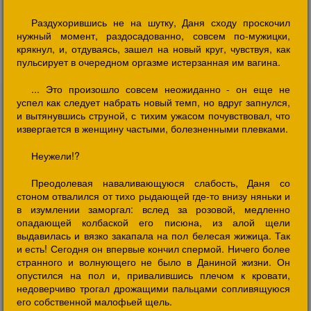
Раздухорившись не на шутку, Даня сходу проскочил
нужный момент, раздосадованно, совсем по-мужицки,
крякнул, и, отдуваясь, зашел на новый круг, чувствуя, как
пульсирует в очередном оргазме истерзанная им вагина.
... Это произошло совсем неожиданно - он еще не
успел как следует набрать новый темп, но вдруг запнулся,
и вытянувшись струной, с тихим ужасом почувствовал, что
извергается в женщину частыми, болезненными плевками.
Неужели!?
Преодолевая наваливающуюся слабость, Даня со
стоном отвалился от тихо рыдающей где-то внизу няньки и
в изумлении заморгал: вслед за розовой, медленно
опадающей колбаской его писюна, из алой щели
выдавилась и вязко закапала на пол белесая жижица. Так
и есть! Сегодня он впервые кончил спермой. Ничего более
странного и волнующего не было в Даниной жизни. Он
опустился на пол и, привалившись плечом к кровати,
недоверчиво трогал дрожащими пальцами сопливящуюся
его собственной малофьей щель.