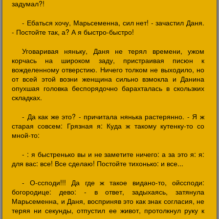
задумал?!
- Ебаться хочу, Марьсеменна, сил нет! - зачастил Даня.
- Постойте так, а? А я быстро-быстро!
Уговаривая няньку, Даня не терял времени, ужом
корчась на широком заду, пристраивая писюн к
вожделенному отверстию. Ничего толком не выходило, но
от всей этой возни женщина сильно взмокла и Данина
опухшая головка беспорядочно барахталась в скользких
складках.
- Да как же это? - причитала нянька растерянно. - Я ж
старая совсем: Грязная я: Куда ж такому кутенку-то со
мной-то:
- : я быстренько вы и не заметите ничего: а за это я: я:
для вас: все! Все сделаю! Постойте тихонько: и все...
- О-ссподи!!! Да где ж такое видано-то, ойссподи:
богородице: дево: - в ответ, задыхаясь, затянула
Марьсеменна, и Даня, восприняв это как знак согласия, не
теряя ни секунды, отпустил ее живот, протолкнул руку к