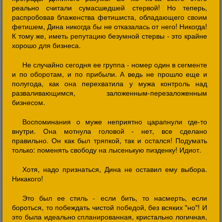
реально считали сумасшедшей стервой! Но теперь,
распробовав блаженства фетишиста, обладающего своим
фетишем, Дина никогда бы не отказалась от него! Никогда!
К тому же, иметь репутацию безумной стервы - это крайне
хорошо для бизнеса.
Не случайно сегодня ее группа - номер один в сегменте
и по оборотам, и по прибыли. А ведь не прошло еще и
полугода, как она перехватила у мужа контроль над
разваливающимся, заложенным-перезаложенным
бизнесом.
Воспоминания о муже неприятно царапнули где-то
внутри. Она мотнула головой - нет, все сделано
правильно. Он как был тряпкой, так и остался! Подумать
только: поменять свободу на лысенькую пизденку! Идиот.
Хотя, надо признаться, Дина не оставил ему выбора.
Никакого!
Это был ее стиль - если бить, то насмерть, если
бороться, то побеждать чистой победой, без всяких "но"! И
это была идеально спланированная, кристально логичная,