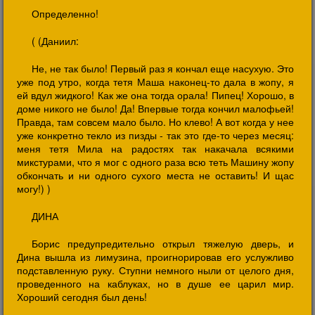
Определенно!
( (Даниил:
Не, не так было! Первый раз я кончал еще насухую. Это
уже под утро, когда тетя Маша наконец-то дала в жопу, я
ей вдул жидкого! Как же она тогда орала! Пипец! Хорошо, в
доме никого не было! Да! Впервые тогда кончил малофьей!
Правда, там совсем мало было. Но клево! А вот когда у нее
уже конкретно текло из пизды - так это где-то через месяц:
меня тетя Мила на радостях так накачала всякими
микстурами, что я мог с одного раза всю теть Машину жопу
обкончать и ни одного сухого места не оставить! И щас
могу!) )
ДИНА
Борис предупредительно открыл тяжелую дверь, и
Дина вышла из лимузина, проигнорировав его услужливо
подставленную руку. Ступни немного ныли от целого дня,
проведенного на каблуках, но в душе ее царил мир.
Хороший сегодня был день!