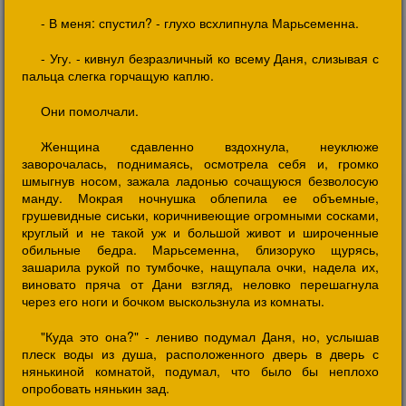
- В меня: спустил? - глухо всхлипнула Марьсеменна.
- Угу. - кивнул безразличный ко всему Даня, слизывая с
пальца слегка горчащую каплю.
Они помолчали.
Женщина сдавленно вздохнула, неуклюже
заворочалась, поднимаясь, осмотрела себя и, громко
шмыгнув носом, зажала ладонью сочащуюся безволосую
манду. Мокрая ночнушка облепила ее объемные,
грушевидные сиськи, коричнивеющие огромными сосками,
круглый и не такой уж и большой живот и широченные
обильные бедра. Марьсеменна, близоруко щурясь,
зашарила рукой по тумбочке, нащупала очки, надела их,
виновато пряча от Дани взгляд, неловко перешагнула
через его ноги и бочком выскользнула из комнаты.
"Куда это она?" - лениво подумал Даня, но, услышав
плеск воды из душа, расположенного дверь в дверь с
нянькиной комнатой, подумал, что было бы неплохо
опробовать нянькин зад.