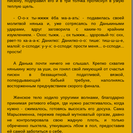
писюну, подправил его и в три толчка протиснул в узкую
теплую щель.
- О-о-х ты-жжжж ёба ма-а-ать: - подавилась своей
молитвой нянька и, уже сотрясаясь по Данькиными
ударами, вдруг заговорила с каким-то крайним
изумлением. - Оххх: тыжж. . , ох тыжжж... здоровый-то: охх,
рвет-то ка-а-а-к: Данилко: Данилко-о-о: тише: тиш-ш-ш-е,
малой: о-ссподи: у-у-х: о-ссподи: прости меня... о-ссподи...
прости!
А Данька почти ничего не слышал. Крепко схватив
нянькину жопу за уши, он гонял свой ликующий от счастья
писюн в беззащитной, податливой, вязкой,
попердывающей бабьей требухе, наполняясь
восторженным предчувствием скорого финала.
Женское тело ходило упругими волнами, благодарно
принимая ретивого ебаря, где нужно растягивалось, когда
нужно - сжималось, готовясь высосать его досуха. Сама
Марьсеменна, пережив первый мутноватый оргазм, давно
не контролировала свою жадную плоть, и только
обреченно пыхтела, уткнувшись лбом в пол, предоставив
ей самой заботиться о себе.