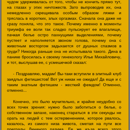
чудом удерживалась от того, чтобы не кончить прямо тут,
на глазах у этих ничтожеств. Зато выпроводив их, она
немедленно скрещивала особым образом ляжки и
тряслась в коротких, злых оргазмах. Сначала она даже не
сразу поняла, что это такое. Почему именно в моменты
триумфа ее воли так сладко пульсирует ее влагалище,
пачкая белье остро пахнущими выделениями, почему
пустеет и наполняется звоном голова, почему она с
животным восторгом задыхается от душных спазмов в
груди? Никогда раньше она не испытывала такого. Дина в
панике бросилась к своему гинекологу Илье Михайловичу,
и тот, выслушав ее, с усмешечкой сказал:
- Поздравляю, мадам! Вы-таки вступили в элитный клуб
заядлых фетишистов! Вот уж никак не ожидал! Да еще и с
таким знатным фетишем - жесткий фемдом! Отменно,
отменно...
Конечно, это было мучительно, и крайне неудобно со
всех точек зрения: нужно было заботиться о белье, о
собственном запахе, наконец стараться в эти секунды не
орать на людей с тем остервенением, которое рвалось,
казалось, из самого низа живота, сметая на пути все
преграды Дининого разума. Ее же из-за всего этого