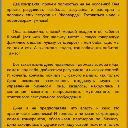
Два контракта, причем полностью на ее условиях! Она
просто раздавила, выебала, высушила и растерла в
порошок этих петухов из "Форварда". Готовиться надо к
переговорам, умники!
Она вспомнила, с какой мордой входил в ее кабинет
Шалый (вот жеж бог шельму метит - такую говорящую
фамилию отвалил чуваку от щедрот) , мол баба, щас мы
ее так и сяк. А выползал, падло, как собачонка побитая.
Так-то!
Вот такая жизнь Дине нравилась - держать всех за яйца,
ломать под себя, добиваться результата, и никаких соплей!
И кончать, кончать, кончать: С самого начала, как только
Дина осознала возможность отодвинуть мужа от
управления бизнесом, она, казалось, находилась в
состоянии какого-то непрерывного, мутноватого, но
отчетливого сексуального возбуждения.
Дина и не предполагала, что власть и секс это
практически синонимы! И теперь, отчитывая секретаршу,
ломая конкурентов, обламывая партнеров по бизнесу,
Дина заходилась в удушливом чаду острой похоти и только