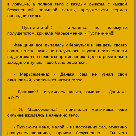
в ловушке, а полное тело с каждым рывком, с каждой
безуспешной попыткой встать, предательски теряло
последние силы.
- Пуст-и-и-и-и!!!: - отчаянно, но почему-то
полушепотом, кричала Марьсеменна. - Пусти-и-и-и!!!
Женщина все пыталась обернуться и увидеть своего
врага, но это никак не получалось, и ужас неизвестности
подстегивал ее волю к сопротивлению. Дело стремительно
заходило в тупик. Надо было решаться.
- Марьсеменна: - Данька сам не узнал свой
одышливый, хриплый от натуги голос.
- Данилко?! - изумилась нянька, замирая. - Данилко:
ты???
- Я, Марьсеменна: - признался мальчишка, еще
сильнее вжимаясь в нянькино тело.
- Пус-с-с-ти меня, малой! - из последних сил, отчаянно
рванулась женщина, впрочем, безуспешно. - Ты чего