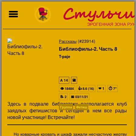
Стульчи
ЭРОГЕННАЯ ЗОНА РУН
(#23914)
Рассказы
Библиофилы-2. Часть 8
T-paje
A
14
💾
👁
👍
❤
1
⏱
18484
8.6 (16)
7"
📝
📅
2
03/11/21
Здесь в подвале библиотеки располагается клуб
Группа
Фетиш
заядлых фетишистов и сегодня в нем все рады
новой участнице! Встречайте!
Но коварные кровать и шкаф зажали несчастную жертву