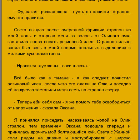
- Фу, какая грязная жопа - пусть он почистит страпон,
ему это нравится.
Света вынула после очередной фрикции страпон из
моей жопы и оторвав меня за волосы от Олиного очка
заставила снова сосать резиновый член. Страпон сильно
вонял был весь в моей сперме анальных выделениях с
мелкими кусочками говна.
- Нравится вкус жопы - соси шлюха.
Всё было как в тумане - я как следует почистил
резиновый член, после чего его одели на Олю и посадив
её на кресло заставили меня сесть на страпон сверху.
- Теперь еби себя сам - я же помогу тебе освободиться
от напряжения - сказала Оксана.
Я принялся приседать, насаживаясь жопой на Олин
страпон, тем временем Оксана подошла спереди и
принялась дрочить мой болтающийся хуй. Света с Жанной
сели рядом на диване и мастурбировали с широко