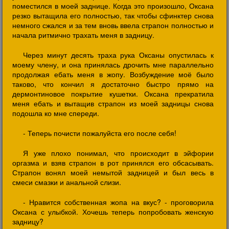
поместился в моей заднице. Когда это произошло, Оксана
резко вытащила его полностью, так чтобы сфинктер снова
немного сжался и за тем вновь ввела страпон полностью и
начала ритмично трахать меня в задницу.
Через минут десять траха рука Оксаны опустилась к
моему члену, и она принялась дрочить мне параллельно
продолжая ебать меня в жопу. Возбуждение моё было
таково, что кончил я достаточно быстро прямо на
дермонтиновое покрытие кушетки. Оксана прекратила
меня ебать и вытащив страпон из моей задницы снова
подошла ко мне спереди.
- Теперь почисти пожалуйста его после себя!
Я уже плохо понимал, что происходит в эйфории
оргазма и взяв страпон в рот принялся его обсасывать.
Страпон вонял моей немытой задницей и был весь в
смеси смазки и анальной слизи.
- Нравится собственная жопа на вкус? - проговорила
Оксана с улыбкой. Хочешь теперь попробовать женскую
задницу?