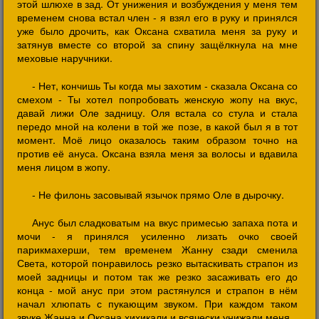
этой шлюхе в зад. От унижения и возбуждения у меня тем
временем снова встал член - я взял его в руку и принялся
уже было дрочить, как Оксана схватила меня за руку и
затянув вместе со второй за спину защёлкнула на мне
меховые наручники.
- Нет, кончишь Ты когда мы захотим - сказала Оксана со
смехом - Ты хотел попробовать женскую жопу на вкус,
давай лижи Оле задницу. Оля встала со стула и стала
передо мной на колени в той же позе, в какой был я в тот
момент. Моё лицо оказалось таким образом точно на
против её ануса. Оксана взяла меня за волосы и вдавила
меня лицом в жопу.
- Не филонь засовывай язычок прямо Оле в дырочку.
Анус был сладковатым на вкус примесью запаха пота и
мочи - я принялся усиленно лизать очко своей
парикмахерши, тем временем Жанну сзади сменила
Света, которой понравилось резко вытаскивать страпон из
моей задницы и потом так же резко засаживать его до
конца - мой анус при этом растянулся и страпон в нём
начал хлюпать с пукающим звуком. При каждом таком
звуке Жанна и Оксана хихикали и всячески унижали меня.