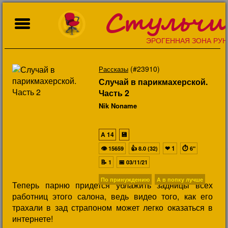
Стульчи
ЭРОГЕННАЯ ЗОНА РУН
(#23910)
Рассказы
Случай в парикмахерской.
Часть 2
Nik Noname
A
14
💾
👁
👍
❤
1
⏱
15659
8.0 (32)
6"
📝
📅
1
03/11/21
По принуждению
А в попку лучше
Теперь парню придется ублажить задницы всех
работниц этого салона, ведь видео того, как его
трахали в зад страпоном может легко оказаться в
интернете!