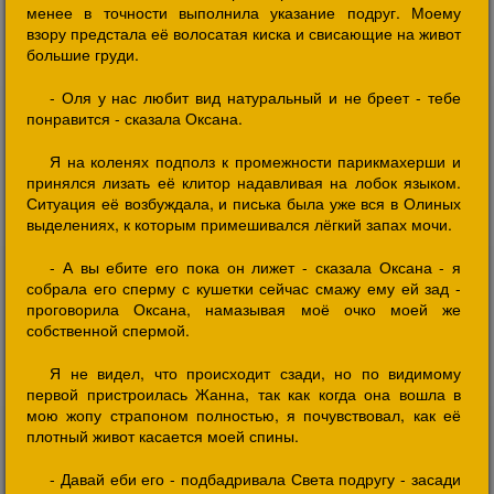
менее в точности выполнила указание подруг. Моему
взору предстала её волосатая киска и свисающие на живот
большие груди.
- Оля у нас любит вид натуральный и не бреет - тебе
понравится - сказала Оксана.
Я на коленях подполз к промежности парикмахерши и
принялся лизать её клитор надавливая на лобок языком.
Ситуация её возбуждала, и писька была уже вся в Олиных
выделениях, к которым примешивался лёгкий запах мочи.
- А вы ебите его пока он лижет - сказала Оксана - я
собрала его сперму с кушетки сейчас смажу ему ей зад -
проговорила Оксана, намазывая моё очко моей же
собственной спермой.
Я не видел, что происходит сзади, но по видимому
первой пристроилась Жанна, так как когда она вошла в
мою жопу страпоном полностью, я почувствовал, как её
плотный живот касается моей спины.
- Давай еби его - подбадривала Света подругу - засади