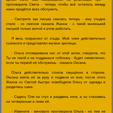
проговорила Света - теперь чтобы всё осталось между
нами придётся всех обслужить.
- Смотрите как писька сжалась теперь - ему стыдно
стало - со смехом сказала Жанна - с такой маленькой
писькой только жопой и ртом работать.
Я весь покраснел от стыда. Мой член действительно
съёжился и представлял жалкое зрелище.
- Ольга отговаривала нас от этой затеи, говорила, что
Ты не такой и не поддашься соблазну - будет символично,
если ты первой её обслужишь - сказала Оксана.
Ольга действительно стояла смущённо в стороне.
Оксана взяла её за руку и подвела ко мне, после этого
Жанна со Светой быстро освободили Ольгу от одежды и
разделись сами.
- Садись Оля на стул и раздвинь ноги, а ты становись
на четвереньки и лижи ей.
- Извините - виновато проговорила Ольга - но тем не