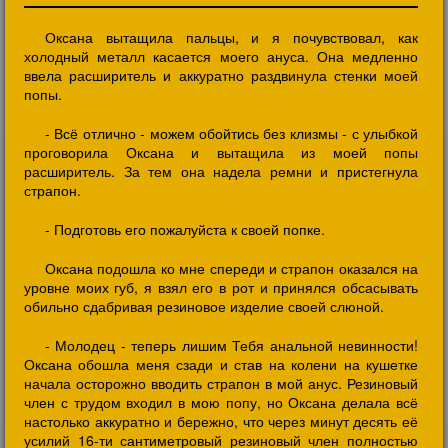
Оксана вытащила пальцы, и я почувствовал, как
холодный металл касается моего ануса. Она медленно
ввела расширитель и аккуратно раздвинула стенки моей
попы.
- Всё отлично - можем обойтись без клизмы - с улыбкой
проговорила Оксана и вытащила из моей попы
расширитель. За тем она надела ремни и пристегнула
страпон.
- Подготовь его пожалуйста к своей попке.
Оксана подошла ко мне спереди и страпон оказался на
уровне моих губ, я взял его в рот и принялся обсасывать
обильно сдабривая резиновое изделие своей слюной.
- Молодец - теперь лишим Тебя анальной невинности!
Оксана обошла меня сзади и став на колени на кушетке
начала осторожно вводить страпон в мой анус. Резиновый
член с трудом входил в мою попу, но Оксана делала всё
настолько аккуратно и бережно, что через минут десять её
усилий 16-ти сантиметровый резиновый член полностью