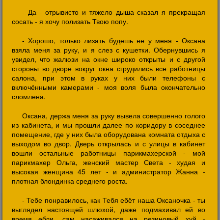
- Да - отрывисто и тяжело дыша сказал я прекращая
сосать - я хочу полизать Твою попу.
- Хорошо, только лизать будешь не у меня - Оксана
взяла меня за руку, и я слез с кушетки. Обернувшись я
увидел, что жалюзи на окне широко открыты и с другой
стороны во дворе вокруг окна сгрудились все работницы
салона, при этом в руках у них были телефоны с
включёнными камерами - моя воля была окончательно
сломлена.
Оксана, держа меня за руку вывела совершенно голого
из кабинета, и мы прошли далее по коридору в соседнее
помещение, где у них была оборудована комната отдыха с
выходом во двор. Дверь открылась и с улицы в кабинет
вошли остальные работницы парикмахерской - мой
парикмахер Ольга, женский мастер Света - худая и
высокая женщина 45 лет - и администратор Жанна -
плотная блондинка среднего роста.
- Тебе понравилось, как Тебя ебёт наша Оксаночка - ты
выглядел настоящей шлюхой, даже подмахивал ей во
время ебли, сам насаживался на резиновый хуй -