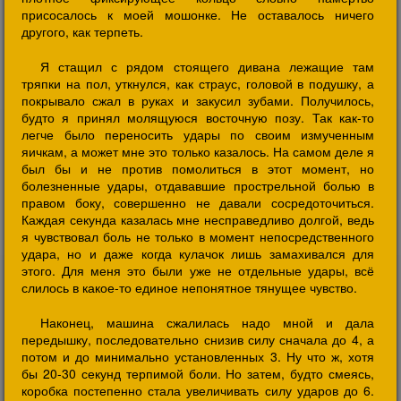
присосалось к моей мошонке. Не оставалось ничего
другого, как терпеть.
Я стащил с рядом стоящего дивана лежащие там
тряпки на пол, уткнулся, как страус, головой в подушку, а
покрывало сжал в руках и закусил зубами. Получилось,
будто я принял молящуюся восточную позу. Так как-то
легче было переносить удары по своим измученным
яичкам, а может мне это только казалось. На самом деле я
был бы и не против помолиться в этот момент, но
болезненные удары, отдававшие прострельной болью в
правом боку, совершенно не давали сосредоточиться.
Каждая секунда казалась мне несправедливо долгой, ведь
я чувствовал боль не только в момент непосредственного
удара, но и даже когда кулачок лишь замахивался для
этого. Для меня это были уже не отдельные удары, всё
слилось в какое-то единое непонятное тянущее чувство.
Наконец, машина сжалилась надо мной и дала
передышку, последовательно снизив силу сначала до 4, а
потом и до минимально установленных 3. Ну что ж, хотя
бы 20-30 секунд терпимой боли. Но затем, будто смеясь,
коробка постепенно стала увеличивать силу ударов до 6.