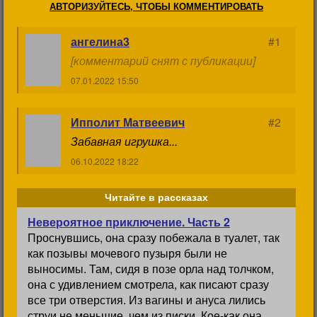
АВТОРИЗУЙТЕСЬ, ЧТОБЫ КОММЕНТИРОВАТЬ
ангелина3
#1
[комментарий снят с публикации]
07.01.2022 15:50
Ипполит Матвеевич
#2
Забавная игрушка...
06.10.2022 18:22
Читайте в рассказах
Невероятное приключение. Часть 2
Проснувшись, она сразу побежала в туалет, так
как позывы мочевого пузыря были не
выносимы. Там, сидя в позе орла над толчком,
она с удивлением смотрела, как писают сразу
все три отверстия. Из вагины и ануса лились
струи не меньшие, чем из писки. Кое-как она