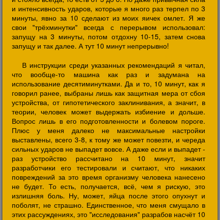
и интенсивность ударов, которые я много раз терпел по 3
минуты, явно за 10 сделают из моих яичек омлет. Я же
свои "трёхминутки" всегда с перерывом использовал:
запущу на 3 минуты, потом отдохну 10-15, затем снова
запущу и так далее. А тут 10 минут непрерывно!
В инструкции среди указанных рекомендаций я читал,
что вообще-то машина как раз и задумана на
использование десятиминутками. Да и то, 10 минут, как я
говорил ранее, выбраны лишь как защитная мера от сбоя
устройства, от гипотетического заклинивания, а значит, в
теории, человек может выдержать избиение и дольше.
Вопрос лишь в его подготовленности и болевом пороге.
Плюс у меня далеко не максимальные настройки
выставлены, всего 3-8, к тому же может повезти, и череда
сильных ударов не выпадет вовсе. А даже если и выпадет -
раз устройство рассчитано на 10 минут, значит
разработчики его тестировали и считают, что никаких
повреждений за это время организму человека нанесено
не будет. То есть, получается, всё, чем я рискую, это
излишняя боль. Ну, может, яйца после этого опухнут и
поболят, не страшно. Единственное, что меня смущало в
этих рассуждениях, это "исследования" разрабов насчёт 10