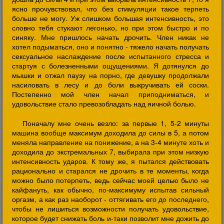
ясно прочувствовал, что без стимуляции такое терпеть
больше не могу. Уж слишком большая интенсивность, это
словно тебя стукают легонько, но при этом быстро и по
синяку. Мне пришлось начать дрочить. Член никак не
хотел подыматься, оно и понятно - тяжело начать получать
сексуальное наслаждение после испытанного стресса и
стартуя с болезненными ощущениями. Я дотянулся до
мышки и отжал паузу на порно, где девушку продолжали
насиловать в лесу и до боли выкручивать ей соски.
Постепенно мой член начал приподниматься, и
удовольствие стало превозобладать над яичной болью.
Поначалу мне очень везло: за первые 1, 5-2 минуты
машина вообще максимум доходила до силы в 5, а потом
меняла направление на понижение, а на 3-4 минуте хоть и
доходила до экстремальных 7, выбирала при этом низкую
интенсивность ударов. К тому же, я пытался действовать
рационально и старался не дрочить в те моменты, когда
можно было потерпеть, ведь сейчас моей целью было не
кайфануть, как обычно, по-максимуму испытав сильный
оргазм, а как раз наоборот - оттягивать его до последнего,
чтобы не лишиться возможности получать удовольствие,
которое будет снижать боль и-таки позволит мне дожить до