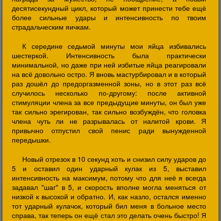
десятисекундный цикл, который может принести тебе ещё
более сильные удары и интенсивность по твоим
страдальческим яичкам.
К середине седьмой минуты мои яйца избивались
шестеркой. Интенсивность была практически
минимальной, но даже при ней избитые яйца реагировали
на всё довольно остро. Я вновь мастурбировал и в который
раз дошёл до предоргазменной зоны, но в этот раз всё
случилось несколько по-другому: после активной
стимуляции члена за все предыдущие минуты, он был уже
так сильно эрегирован, так сильно возбуждён, что головка
члена чуть ли не разрывалась от налитой крови. Я
привычно отпустил свой пенис ради вынужденной
передышки.
Новый отрезок в 10 секунд хоть и снизил силу ударов до
5 и оставил один ударный кулак из 5, выставил
интенсивность на максимум, потому что для неё я всегда
задавал "шаг" в 5, и скорость вполне могла меняться от
низкой к высокой и обратно. И, как назло, остался именно
тот ударный кулачок, который бил меня в больное место
справа, так теперь он ещё стал это делать очень быстро! Я