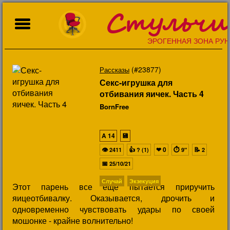
Стульчи
ЭРОГЕННАЯ ЗОНА РУН
(#23877)
Рассказы
Секс-игрушка для
отбивания яичек. Часть 4
BornFree
A
14
💾
👁
👍
❤
0
⏱
📝
2411
? (1)
9"
2
📅
25/10/21
Случай
Экзекуция
Этот парень все еще пытается приручить
яицеотбивалку. Оказывается, дрочить и
одновременно чувствовать удары по своей
мошонке - крайне волнительно!