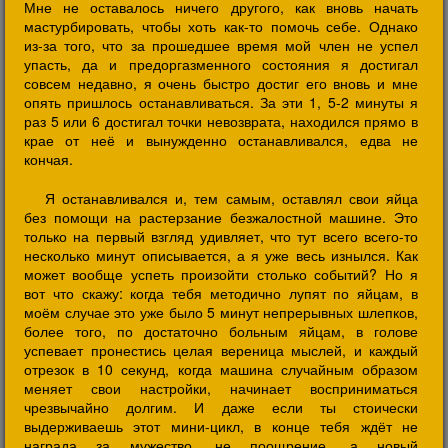
Мне не оставалось ничего другого, как вновь начать
мастурбировать, чтобы хоть как-то помочь себе. Однако
из-за того, что за прошедшее время мой член не успел
упасть, да и предоргазменного состояния я достигал
совсем недавно, я очень быстро достиг его вновь и мне
опять пришлось останавливаться. За эти 1, 5-2 минуты я
раз 5 или 6 достигал точки невозврата, находился прямо в
крае от неё и вынужденно останавливался, едва не
кончая.
Я останавливался и, тем самым, оставлял свои яйца
без помощи на растерзание безжалостной машине. Это
только на первый взгляд удивляет, что тут всего всего-то
несколько минут описывается, а я уже весь изнылся. Как
может вообще успеть произойти столько событий? Но я
вот что скажу: когда тебя методично лупят по яйцам, в
моём случае это уже было 5 минут непрерывных шлепков,
более того, по достаточно больным яйцам, в голове
успевает пронестись целая вереница мыслей, и каждый
отрезок в 10 секунд, когда машина случайным образом
меняет свои настройки, начинает восприниматься
чрезвычайно долгим. И даже если ты стоически
выдерживаешь этот мини-цикл, в конце тебя ждёт не
награда за мужество, не поощрение, а новый