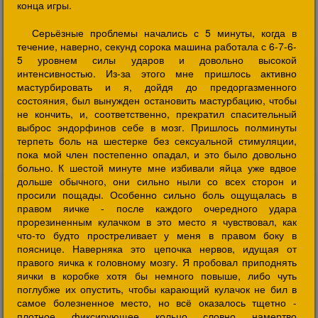
конца игры.
Серьёзные проблемы начались с 5 минуты, когда в
течение, наверно, секунд сорока машина работала с 6-7-6-
5 уровнем силы ударов и довольно высокой
интенсивностью. Из-за этого мне пришлось активно
мастурбировать и я, дойдя до предоргазменного
состояния, был вынужден остановить мастурбацию, чтобы
не кончить, и, соответственно, прекратил спасительный
выброс эндорфинов себе в мозг. Пришлось полминуты
терпеть боль на шестерке без сексуальной стимуляции,
пока мой член постепенно опадал, и это было довольно
больно. К шестой минуте мне избивали яйца уже вдвое
дольше обычного, они сильно ныли со всех сторон и
просили пощады. Особенно сильно боль ощущалась в
правом яичке - после каждого очередного удара
прорезиненным кулачком в это место я чувствовал, как
что-то будто простреливает у меня в правом боку в
пояснице. Наверняка это цепочка нервов, идущая от
правого яичка к головному мозгу. Я пробовал приподнять
яички в коробке хотя бы немного повыше, либо чуть
поглубже их опустить, чтобы карающий кулачок не бил в
самое болезненное место, но всё оказалось тщетно -
плотное фиксирующее кольцо словно намертво