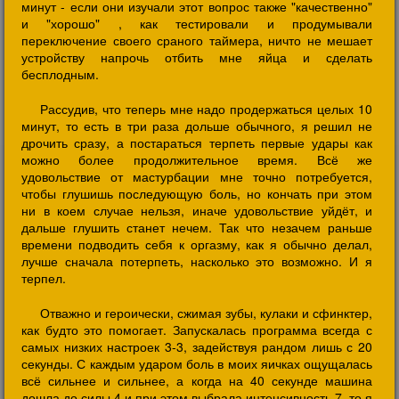
минут - если они изучали этот вопрос также "качественно"
и "хорошо" , как тестировали и продумывали
переключение своего сраного таймера, ничто не мешает
устройству напрочь отбить мне яйца и сделать
бесплодным.
Рассудив, что теперь мне надо продержаться целых 10
минут, то есть в три раза дольше обычного, я решил не
дрочить сразу, а постараться терпеть первые удары как
можно более продолжительное время. Всё же
удовольствие от мастурбации мне точно потребуется,
чтобы глушишь последующую боль, но кончать при этом
ни в коем случае нельзя, иначе удовольствие уйдёт, и
дальше глушить станет нечем. Так что незачем раньше
времени подводить себя к оргазму, как я обычно делал,
лучше сначала потерпеть, насколько это возможно. И я
терпел.
Отважно и героически, сжимая зубы, кулаки и сфинктер,
как будто это помогает. Запускалась программа всегда с
самых низких настроек 3-3, задействуя рандом лишь с 20
секунды. С каждым ударом боль в моих яичках ощущалась
всё сильнее и сильнее, а когда на 40 секунде машина
дошла до силы 4 и при этом выбрала интенсивность 7, то я