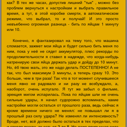
как? В тех же часах, допустив лишний "тык" , можно без
проблем вернуться к настройкам и выбрать правильное
время, а тут, в этой коробке смерти, в автоматическом
режиме, что выбрал, то и получай! И это просто
невъебенно огромная разница - бить по яйцам 1 минуту
или 10.
Конечно, я фантазировал на тему того, что машина
сломается, зажмет мои яйца и будет сильно бить меня по
ним, пока у неё не сядет аккумулятор, плюс рекорды по
продолжительности я ставил в надежде, что когда-нибудь
натренирую свои яйца держать удар и дойду до 10 минут.
Но, ёб твою мать, это же надо делать ПОСТЕПЕННО! А не
так, что был максимум 3 минуты, а теперь сразу 10. Это
больше, чем в три раза! Так что в тот момент случившееся
меня явно не радовало и ни разу не возбуждало, а,
наоборот, очень испугало. Я тут же забыл о фильме,
эрекция мигом испарилась. Пока по яйцам шли не очень
сильные удары, я начал судорожно вспоминать, какие
настройки могли остаться от прошлого раза, ведь сейчас я
кроме времени ничего не менял: не повышал ли я в
прошлый раз силу удара? Не изменял ли интенсивность?
Вроде, нет, всё должно было остаться в тех пределах, что
и стояло всегда, то есть от 3 до 8. Но даже привычная сила