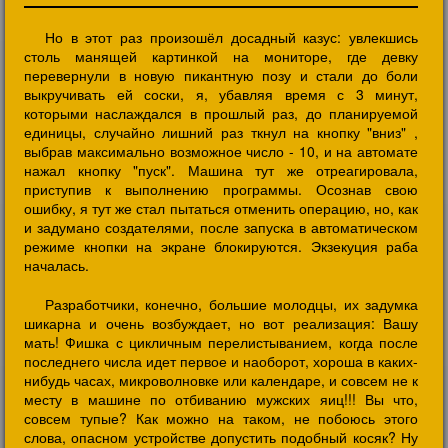
Но в этот раз произошёл досадный казус: увлекшись
столь манящей картинкой на мониторе, где девку
перевернули в новую пикантную позу и стали до боли
выкручивать ей соски, я, убавляя время с 3 минут,
которыми наслаждался в прошлый раз, до планируемой
единицы, случайно лишний раз ткнул на кнопку "вниз" ,
выбрав максимально возможное число - 10, и на автомате
нажал кнопку "пуск". Машина тут же отреагировала,
приступив к выполнению программы. Осознав свою
ошибку, я тут же стал пытаться отменить операцию, но, как
и задумано создателями, после запуска в автоматическом
режиме кнопки на экране блокируются. Экзекуция раба
началась.
Разработчики, конечно, большие молодцы, их задумка
шикарна и очень возбуждает, но вот реализация: Вашу
мать! Фишка с цикличным перелистыванием, когда после
последнего числа идет первое и наоборот, хороша в каких-
нибудь часах, микроволновке или календаре, и совсем не к
месту в машине по отбиванию мужских яиц!!! Вы что,
совсем тупые? Как можно на таком, не побоюсь этого
слова, опасном устройстве допустить подобный косяк? Ну