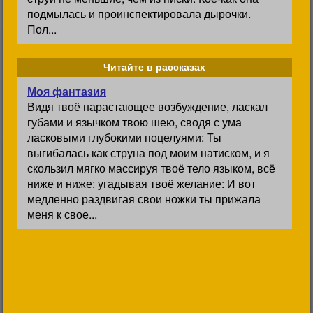
подмылась и проинспектировала дырочки.
Пол...
Читайте в рассказах
Моя фантазия
Видя твоё нарастающее возбуждение, ласкал
губами и язычком твою шею, сводя с ума
ласковыми глубокими поцелуями: Ты
выгибалась как струна под моим натиском, и я
скользил мягко массируя твоё тело языком, всё
ниже и ниже: угадывая твоё желание: И вот
медленно раздвигая свои ножки ты прижала
меня к свое...