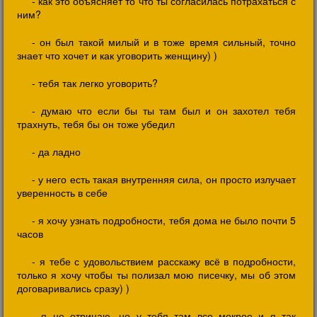
- как это объясняет то что ты согласилась потрахаться с
ним?
- он был такой милый и в тоже время сильный, точно
знает что хочет и как уговорить женщину) )
- тебя так легко уговорить?
- думаю что если бы ты там был и он захотел тебя
трахнуть, тебя бы он тоже убедил
- да ладно
- у него есть такая внутренняя сила, он просто излучает
уверенность в себе
- я хочу узнать подробности, тебя дома не было почти 5
часов
- я тебе с удовольствием расскажу всё в подробности,
только я хочу чтобы ты полизал мою писечку, мы об этом
договаривались сразу) )
- я не отрицаю, но у тебя там все мокрое и я так