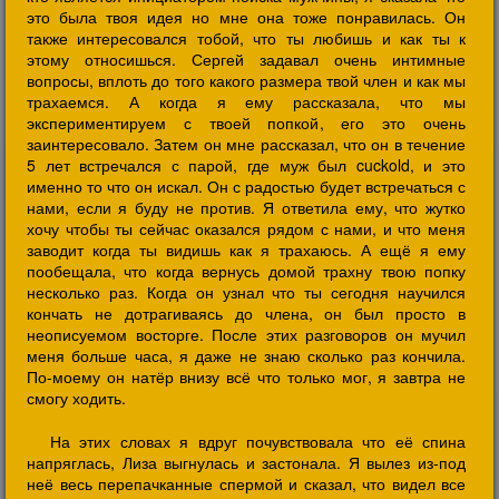
это была твоя идея но мне она тоже понравилась. Он
также интересовался тобой, что ты любишь и как ты к
этому относишься. Сергей задавал очень интимные
вопросы, вплоть до того какого размера твой член и как мы
трахаемся. А когда я ему рассказала, что мы
экспериментируем с твоей попкой, его это очень
заинтересовало. Затем он мне рассказал, что он в течение
5 лет встречался с парой, где муж был cuckold, и это
именно то что он искал. Он с радостью будет встречаться с
нами, если я буду не против. Я ответила ему, что жутко
хочу чтобы ты сейчас оказался рядом с нами, и что меня
заводит когда ты видишь как я трахаюсь. А ещё я ему
пообещала, что когда вернусь домой трахну твою попку
несколько раз. Когда он узнал что ты сегодня научился
кончать не дотрагиваясь до члена, он был просто в
неописуемом восторге. После этих разговоров он мучил
меня больше часа, я даже не знаю сколько раз кончила.
По-моему он натёр внизу всё что только мог, я завтра не
смогу ходить.
На этих словах я вдруг почувствовала что её спина
напряглась, Лиза выгнулась и застонала. Я вылез из-под
неё весь перепачканные спермой и сказал, что видел все