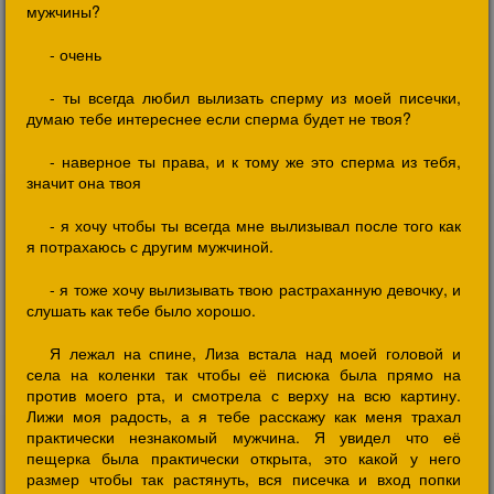
мужчины?
- очень
- ты всегда любил вылизать сперму из моей писечки,
думаю тебе интереснее если сперма будет не твоя?
- наверное ты права, и к тому же это сперма из тебя,
значит она твоя
- я хочу чтобы ты всегда мне вылизывал после того как
я потрахаюсь с другим мужчиной.
- я тоже хочу вылизывать твою растраханную девочку, и
слушать как тебе было хорошо.
Я лежал на спине, Лиза встала над моей головой и
села на коленки так чтобы её писюка была прямо на
против моего рта, и смотрела с верху на всю картину.
Лижи моя радость, а я тебе расскажу как меня трахал
практически незнакомый мужчина. Я увидел что её
пещерка была практически открыта, это какой у него
размер чтобы так растянуть, вся писечка и вход попки