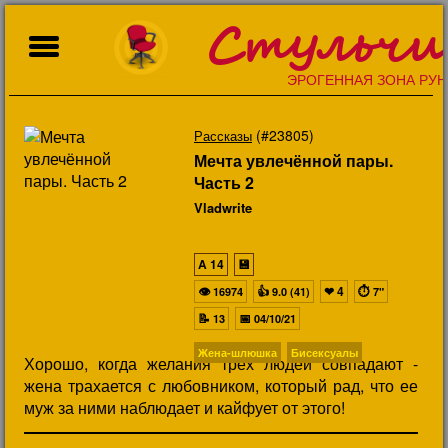
Стульчи
ЭРОГЕННАЯ ЗОНА РУН
(#23805)
Рассказы
Мечта увлечённой пары.
Часть 2
Vladwrite
A
14
💾
👁
👍
❤
4
⏱
16974
9.0 (41)
7"
📝
📅
13
04/10/21
Жена-шлюшка
Бисексуалы
Хорошо, когда желания трех людей совпадают -
жена трахается с любовником, который рад, что ее
муж за ними наблюдает и кайфует от этого!