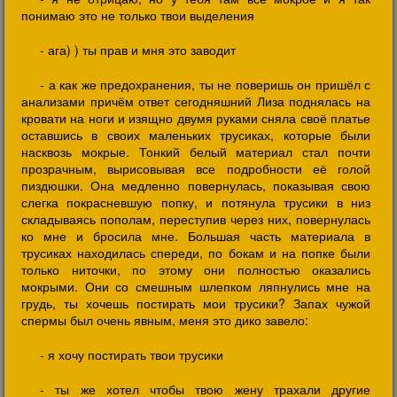
понимаю это не только твои выделения
- ага) ) ты прав и мня это заводит
- а как же предохранения, ты не поверишь он пришёл с
анализами причём ответ сегодняшний Лиза поднялась на
кровати на ноги и изящно двумя руками сняла своё платье
оставшись в своих маленьких трусиках, которые были
насквозь мокрые. Тонкий белый материал стал почти
прозрачным, вырисовывая все подробности её голой
пиздюшки. Она медленно повернулась, показывая свою
слегка покрасневшую попку, и потянула трусики в низ
складываясь пополам, переступив через них, повернулась
ко мне и бросила мне. Большая часть материала в
трусиках находилась спереди, по бокам и на попке были
только ниточки, по этому они полностью оказались
мокрыми. Они со смешным шлепком ляпнулись мне на
грудь, ты хочешь постирать мои трусики? Запах чужой
спермы был очень явным, меня это дико завело:
- я хочу постирать твои трусики
- ты же хотел чтобы твою жену трахали другие