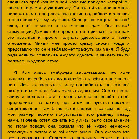
следы его пребывания в ней, красную попку по которой он
шлепал, и растянутую писечку. Сказал ей что мне немного
неловко то что она рассказала такие подробности о наших
отношениях чужому мужчине. Солнце посмотрел на свой
член, ещё немного и ты кончишь даже без всякой
стимуляции. Думаю тебе просто стоит признать то что нам
это нравится и просто получать удовольствие от таких
отношений. Милый мне просто крышу сносит, когда я
представлю что он и тебя может трахнуть как меня. Я буду
рада если ты позволишь ему это сделать, и увидеть как ты
получаешь удовольствие.
Я был очень возбуждён единственное что смог
выдавить из себя что хочу попробовать войти в неё после
него. Лиза сказала что я могу попробовать, но там всё
натёрто и мне надо быть очень аккуратным. Она легла на
спину и подняла ноги, я очень медленно вошёл в неё,
придерживая за талию, при этом не чувства никакого
сопротивления. Там было всё в сперме и совсем не под
мой размер, воочию почувствовал всю разницу между
нами. Я очень хотел кончить но у Лизы было своё мнение
по этому поводу, она сказала что ей нужно немножко
отдохнуть а потом она займётся мною. Она сказала что
все разговоры с Сергеем о анальном сексе, и его