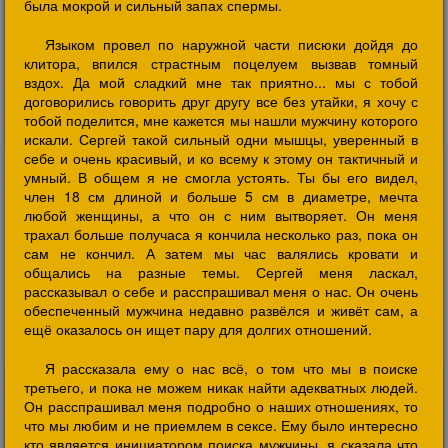
была мокрой и сильный запах спермы.
Языком провел по наружной части писюки дойдя до
клитора, впился страстным поцелуем вызвав томный
вздох. Да мой сладкий мне так приятно... мы с тобой
договорились говорить друг другу все без утайки, я хочу с
тобой поделится, мне кажется мы нашли мужчину которого
искали. Сергей такой сильный одни мышцы, уверенный в
себе и очень красивый, и ко всему к этому он тактичный и
умный. В общем я не смогла устоять. Ты бы его видел,
член 18 см длиной и больше 5 см в диаметре, мечта
любой женщины, а что он с ним вытворяет. Он меня
трахал больше получаса я кончила несколько раз, пока он
сам не кончил. А затем мы час валялись кровати и
общались на разные темы. Сергей меня ласкал,
рассказывал о себе и расспрашивал меня о нас. Он очень
обеспеченный мужчина недавно развёлся и живёт сам, а
ещё оказалось он ищет пару для долгих отношений.
Я рассказала ему о нас всё, о том что мы в поиске
третьего, и пока не можем никак найти адекватных людей.
Он расспрашивал меня подробно о наших отношениях, то
что мы любим и не приемлем в сексе. Ему было интересно
кто является инициатором поиска мужчины, я сказала что