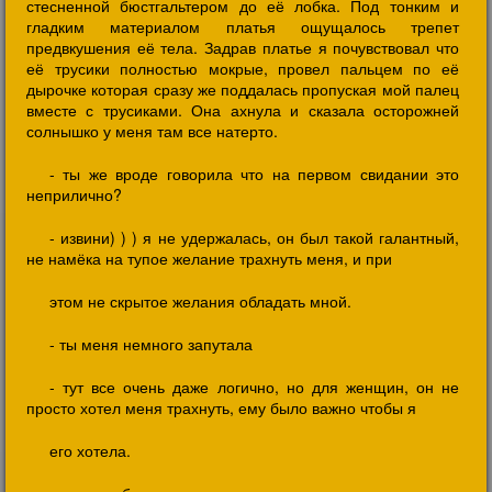
стесненной бюстгальтером до её лобка. Под тонким и
гладким материалом платья ощущалось трепет
предвкушения её тела. Задрав платье я почувствовал что
её трусики полностью мокрые, провел пальцем по её
дырочке которая сразу же поддалась пропуская мой палец
вместе с трусиками. Она ахнула и сказала осторожней
солнышко у меня там все натерто.
- ты же вроде говорила что на первом свидании это
неприлично?
- извини) ) ) я не удержалась, он был такой галантный,
не намёка на тупое желание трахнуть меня, и при
этом не скрытое желания обладать мной.
- ты меня немного запутала
- тут все очень даже логично, но для женщин, он не
просто хотел меня трахнуть, ему было важно чтобы я
его хотела.