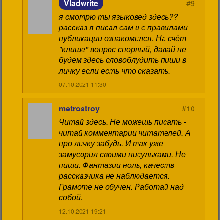
Vladwrite
#9
я смотрю ты языковед здесь??
рассказ я писал сам и с правилами
публикации ознакомился. На счёт
"клише" вопрос спорный, давай не
будем здесь словоблудить пиши в
личку если есть что сказать.
07.10.2021 11:30
metrostroy
#10
Читай здесь. Не можешь писать -
читай комментарии читателей. А
про личку забудь. И так уже
замусорил своими писульками. Не
пиши. Фантазии ноль, качеств
рассказчика не наблюдается.
Грамоте не обучен. Работай над
собой.
12.10.2021 19:21