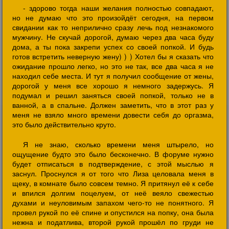
- здорово тогда наши желания полностью совпадают,
но не думаю что это произойдёт сегодня, на первом
свидании как то неприлично сразу лечь под незнакомого
мужчину. Не скучай дорогой, думаю через два часа буду
дома, а ты пока закрепи успех со своей попкой. И будь
готов встретить неверную жену) ) ) Хотел бы я сказать что
ожидание прошло легко, но это не так, все два часа я не
находил себе места. И тут я получил сообщение от жены,
дорогой у меня все хорошо я немного задержусь. Я
подумал и решил заняться своей попкой, только не в
ванной, а в спальне. Должен заметить, что в этот раз у
меня не взяло много времени довести себя до оргазма,
это было действительно круто.
Я не знаю, сколько времени меня штырело, но
ощущение будто это было бесконечно. В форуме нужно
будет отписаться в подтверждение, с этой мыслью я
заснул. Проснулся я от того что Лиза целовала меня в
щеку, в комнате было совсем темно. Я притянул её к себе
и впился долгим поцелуем, от неё веяло свежестью
духами и неуловимым запахом чего-то не понятного. Я
провел рукой по её спине и опустился на попку, она была
нежна и податлива, второй рукой прошёл по груди не