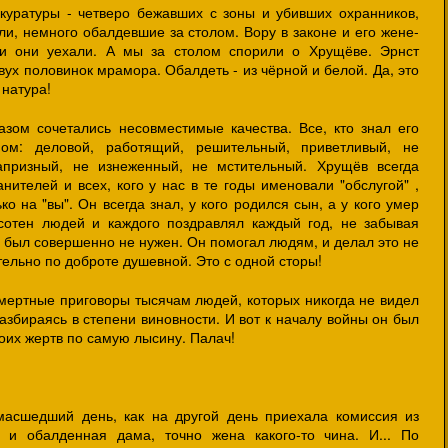
окуратуры - четверо бежавших с зоны и убивших охранников,
и, немного обалдевшие за столом. Вору в законе и его жене-
а и они уехали. А мы за столом спорили о Хрущёве. Эрнст
вух половинок мрамора. Обалдеть - из чёрной и белой. Да, это
натура!
азом сочетались несовместимые качества. Все, кто знал его
ном: деловой, работящий, решительный, приветливый, не
апризный, не изнеженный, не мстительный. Хрущёв всегда
нителей и всех, кого у нас в те годы именовали "обслугой" ,
ко на "вы". Он всегда знал, у кого родился сын, а у кого умер
сотен людей и каждого поздравлял каждый год, не забывая
ше был совершенно не нужен. Он помогал людям, и делал это не
тельно по доброте душевной. Это с одной сторы!
смертные приговоры тысячам людей, которых никогда не видел
 разбираясь в степени виновности. И вот к началу войны он был
оих жертв по самую лысину. Палач!
умасшедший день, как на другой день приехала комиссия из
н и обалденная дама, точно жена какого-то чина. И... По