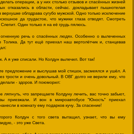
делать операции, а у них столько отзывов и спасённых жизней
ых отказались в области, сейчас. докладывает пышнотелая
 верхушке облздрава сугубо мужской. Одно только исключение
скошное да грудастое, что мужики глаза отводят. Смотреть
 Слепит. Один только я на её грудь пялюсь.
а огненную речь о спасённых людях. Особенно о вылеченных
 Толика. Да тут ещё приехал наш вертолётчик и, станцевав
ал:
к. А я уже списали. Но Колдун вылечил. Вот так!
ете предложение и выслушав мой стишок, засмеялся и ушёл. А
 без трости и очень довольный. В ОВГ долго не верили ему, что
 делали - здоров. И поюморил:
ле ляпнуть, что запрещаете Колдуну лечить, вас точно забьют,
вы приезжали. И вон в микроавтобусе "Юность" приехал
анесли в комнату ему подарков кучу. За спасение!
торого Колдун с того света вытащил, узнает, что вы ему
видую, - это уже Света.