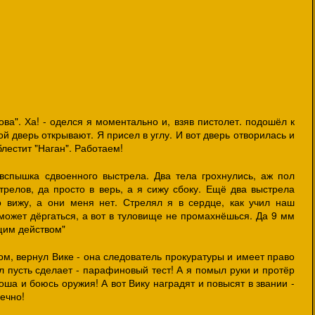
ва". Ха! - оделся я моментально и, взяв пистолет. подошёл к
ой дверь открывают. Я присел в углу. И вот дверь отворилась и
блестит "Наган". Работаем!
 вспышка сдвоенного выстрела. Два тела грохнулись, аж пол
трелов, да просто в верь, а я сижу сбоку. Ещё два выстрела
о вижу, а они меня нет. Стрелял я в сердце, как учил наш
может дёргаться, а вот в туловище не промахнёшься. Да 9 мм
щим действом"
м, вернул Вике - она следователь прокуратуры и имеет право
 пусть сделает - парафиновый тест! А я помыл руки и протёр
оша и боюсь оружия! А вот Вику наградят и повысят в звании -
ечно!