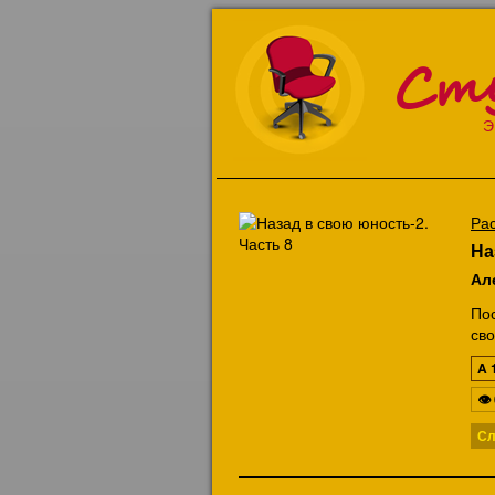
Ст
Э
Ра
На
Ал
По
св
A
👁
Сл