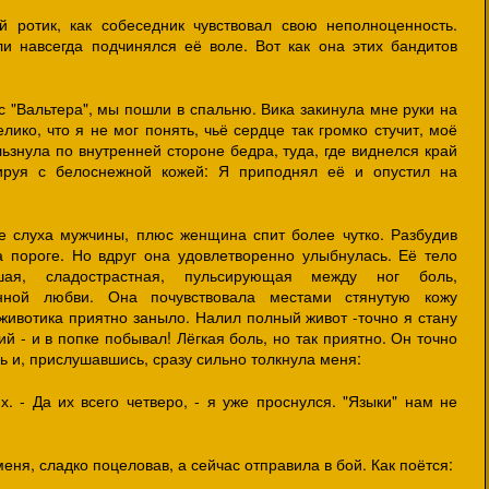
й ротик, как собеседник чувствовал свою неполноценность.
и навсегда подчинялся её воле. Вот как она этих бандитов
!
с "Вальтера", мы пошли в спальню. Вика закинула мне руки на
лико, что я не мог понять, чьё сердце так громко стучит, моё
ьзнула по внутренней стороне бедра, туда, где виднелся край
стируя с белоснежной кожей: Я приподнял её и опустил на
 слуха мужчины, плюс женщина спит более чутко. Разбудив
а пороге. Но вдруг она удовлетворенно улыбнулась. Её тело
я, сладострастная, пульсирующая между ног боль,
нной любви. Она почувствовала местами стянутую кожу
животика приятно заныло. Налил полный живот -точно я стану
й - и в попке побывал! Лёгкая боль, но так приятно. Он точно
ь и, прислушавшись, сразу сильно толкнула меня:
их. - Да их всего четверо, - я уже проснулся. "Языки" нам не
еня, сладко поцеловав, а сейчас отправила в бой. Как поётся: