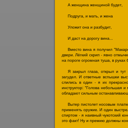
А женщина женщиной будет,
Подруга, и мать, и жена
Уложит она и разбудит,
И даст на дорогу вина...
Вместо вина я получил "Макаро
двери. Лёгкий скрип - явно отмычк
на пороге огромная туша, в руках 
Я закрыл глаза, открыл и тут
загудел. И ответные вспышки выс
слились в один - я их прекрасн
инструктор: "Голова небольшая и 
обладают сильным останавливаю
Вытер пистолет носовым платко
применять оружие. И один выстрел
спиртом - я наивный чукотский юн
это факт! Ну и премию должны кон