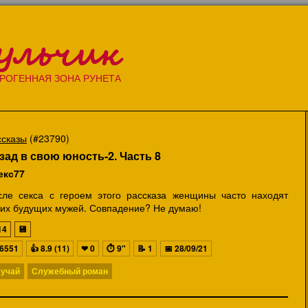
ульчик
РОГЕННАЯ ЗОНА РУНЕТА
ссказы
(#23790)
зад в свою юность-2. Часть 8
екс77
сле секса с героем этого рассказа женщины часто находят
оих будущих мужей. Совпадение? Не думаю!
14
💾
6551
👍
8.9 (11)
❤
0
⏱
9"
📝
1
📅
28/09/21
учай
Служебный роман