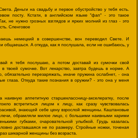
вета. Деньги на свадьбу и первое обустройство у тебя есть.
ом посту. Кстати, в английском языке "фап" - это такое
ак, не нужно грозных взглядов и ярких молний из глаз - это
сть. Сленговое
наешь немецкий в совершенстве, вон переводил Свете. И
ми общаешься. А откуда, как я послушала, если не ошибаюсь, у
авай я тебя послушаю, а потом доставай из сумочки свой
в твоей сумочке. Вот лекарство, завтра будешь в норме. А
о, обязательно перезаряжать, иначе пружина ослабнет, - она
е глаза. Откуда такие познания в оружии? - это она у меня
 наивную аппетитную старшеклассницу-акселератку, после
ило встретиться лицом к лицу, как сразу чувствовалась
 красивой, знающей себе цену взрослой женщины. Каштановые
плечи, обрамляли милое лицо, с большими наивными карими
енькими губками, очаровательной улыбкой. Грудь казалась
словно доставшаяся не по размеру. Стройные ножки, точеная
раз шикарной женщины без возраста.