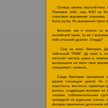
Споёшь своему вертолётчику, С
Поможем тебе, наш ФАП на боев
сленговое выражение онанизма. Т
была шутка. Но выражение такое е
Виталий, как я поняла ты з
английский также, ты же с моряка
тебя итонский диалект. Откуда?
- Сам не знаю, Виктория. Д
табельный "ПММ". Да знаю я, он 
пистолет чистить нужно и, конечн
вытаращила на меня свои красивы
спрашивает, наивная...
Сзади Викторию принимали за
уроков спешащую домой. Но сто
властность, жесткость характера
волосы, спадающие волнами на 
глазами, соблазнительными пухл
громадной на худеньких плечах, 
фигурка гармонично дополняли об