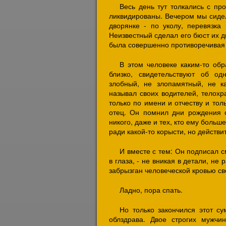
Весь день тут толкались с пр
ликвидированы. Вечером мы сидел
дворянке - по уколу, перевязк
Неизвестный сделал его бюст их д
была совершенно противоречивая 
В этом человеке каким-то обр
близко, свидетельствуют об од
злобный, не злопамятный, не к
называл своих водителей, телохра
только по имени и отчеству и толь
отец. Он помнил дни рождения 
никого, даже и тех, кто ему боль
ради какой-то корысти, но действи
И вместе с тем: Он подписал 
в глаза, - не вникая в детали, не
забрызган человеческой кровью св
Ладно, пора спать.
Но только закончился этот с
облздрава. Двое строгих мужчи