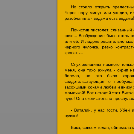
Но стоило открыть прелестны
Через пару минут или уходил, ил
разоблачила - ведьма есть ведьма
Почистив пистолет, слизанный 
шею... Возбуждение было столь ве
или её. И ладонь решительно скол
черного чулочка, резко контра
кровать...
Слух женщины намного тоньше
меня, она тихо ахнула - скрип н
болело, но это была хороша
свидетельствующая о необузда
засохшими соками любви и внизу 
мамочкой! Вот негодяй этот Витали
чудо! Она окончательно проснулас
- Виталий, у нас гости. Убей 
нужны!
Вика, совсем голая, обнимала м