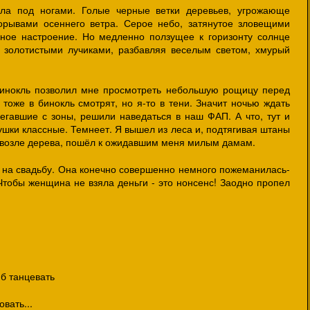
ла под ногами. Голые черные ветки деревьев, угрожающе
орывами осеннего ветра. Серое небо, затянутое зловещими
ное настроение. Но медленно ползущее к горизонту солнце
 золотистыми лучиками, разбавляя веселым светом, хмурый
инокль позволил мне просмотреть небольшую рощицу перед
 тоже в бинокль смотрят, но я-то в тени. Значит ночью ждать
бегавшие с зоны, решили наведаться в наш ФАП. А что, тут и
вушки классные. Темнеет. Я вышел из леса и, подтягивая штаны
я возле дерева, пошёл к ожидавшим меня милым дамам.
- на свадьбу. Она конечно совершенно немного пожеманилась-
Чтобы женщина не взяла деньги - это нонсенс! Заодно пропел
 б танцевать
вать...