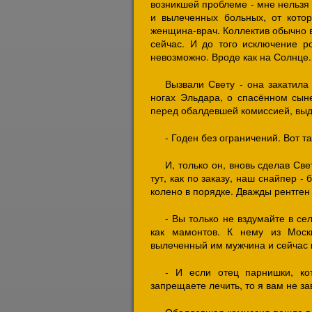
возникшей проблеме - мне нельзя 
и вылеченных больных, от котор
женщина-врач. Коллектив обычно в
сейчас. И до того исключение ро
невозможно. Вроде как на Солнце.
Вызвали Свету - она закатил
ногах Эльдара, о спасённом сыне
перед обалдевшей комиссией, выд
- Годен без ограничений. Вот та
И, только он, вновь сделав Св
тут, как по заказу, наш снайпер -
колено в порядке. Дважды рентген
- Вы только не вздумайте в се
как мамонтов. К нему из Моск
вылеченный им мужчина и сейчас н
- И если отец парнишки, ко
запрещаете лечить, то я вам не за