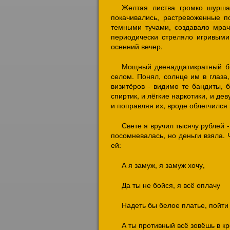
Желтая листва громко шурша
покачивались, растревоженные п
темными тучами, создавало мрач
периодически стреляло игривыми
осенний вечер.
Мощный двенадцатикратный б
селом. Понял, солнце им в глаза,
визитёров - видимо те бандиты, 
спиртик, и лёгкие наркотики, и де
и поправляя их, вроде облегчилс
Свете я вручил тысячу рублей 
посомневалась, но деньги взяла. 
ей:
А я замуж, я замуж хочу,
Да ты не бойся, я всё оплачу
Надеть бы белое платье, пойти
А ты противный всё зовёшь в кро