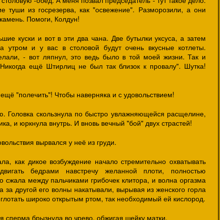
толовую -обед. А меня позвал председатель - тут такое дело.
 туши из госрезерва, как "освежение". Разморозили, а они
 камень. Помоги, Колдун!
ьшие куски и вот в эти два чана. Две бутылки уксуса, а затем
ра утром и у вас в столовой будут очень вкусные котлеты.
лали, - вот ляпнул, это ведь было в той моей жизни. Так и
 "Никогда ещё Штирлиц не был так близок к провалу". Шутка!
 ещё "полечить"! Чтобы наверняка и с удовольствием!
ую. Головка скользнула по быстро увлажняющейся расщелине,
ика, и юркнула внутрь. И вновь вечный "бой" двух страстей!
довольствия вырвался у неё из груди.
ла, как дикое возбуждение начало стремительно охватывать
двигать бедрами навстречу желанной плоти, полностью
о сжала между пальчиками грибочек клитора, и волна оргазма
 за другой его волны накатывали, вырывая из женского горла
 глотать широко открытым ртом, так необходимый ей кислород.
ая сперма брызнула во чрево, обжигая шейку матки.