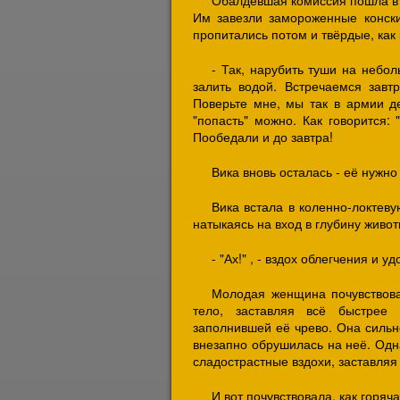
Обалдевшая комиссия пошла в с
Им завезли замороженные конские
пропитались потом и твёрдые, как
- Так, нарубить туши на небол
залить водой. Встречаемся завт
Поверьте мне, мы так в армии де
"попасть" можно. Как говорится:
Пообедали и до завтра!
Вика вновь осталась - её нужно
Вика встала в коленно-локтев
натыкаясь на вход в глубину живот
- "Ах!" , - вздох облегчения и у
Молодая женщина почувствова
тело, заставляя всё быстрее 
заполнившей её чрево. Она сильн
внезапно обрушилась на неё. Одна
сладострастные вздохи, заставляя
И вот почувствовала, как горяч