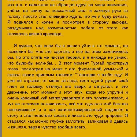
изо рта, и вальяжно не обращая вдруг на меня внимания,
улёгся на спину на массажный стол и закинув руки за
голову, просто стал очевидно ждать, что же я буду делать.
Я поднялся с колен и посмотрел в сторону выхода,
раздумывая над возможностью побега от этого как
оказалось дикого красавца.
Я думаю, что если бы я решил уйти в тот момент, он
позволил бы мне это сделать и все на этом закончилось
бы. Но это опять же чистая теория, и я никогда не узнаю,
что было-бы если-бы. . В этот момент Тургай приоткрыл
глаза, посмотрел на меня с его фирменной ухмылкой и
сказал своим хриплым голосом: "Таньюша я тьебя жду" И
уже не отрывая от меня взгляда, взял одной рукой свой
член за головку, оттянул его вверх и отпустил, и это
движение, этот момент и этот звук, когда его упругий и
очень красивый хуй мягко ударился о его плоский живот, и
тут же отскочил покачиваясь, всё это сделало моё бегство
невозможным и я как загипнотизированный подошёл к
столу и стал неистово сосать и лизать это чудо природы. Я
старался как можно глубже заглотить, запихивая и давясь
и кашляя, теряя чувство вообще всего.