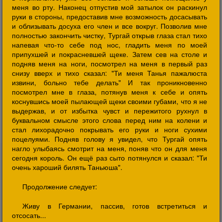
меня во рту. Наконец отпустив мой затылок он раскинул
руки в стороны, предоставив мне возможность досасывать
и облизывать досуха его член и все вокруг. Позволив мне
полностью закончить чистку, Тургай открыв глаза стал тихо
напевая что-то себе под нос, гладить меня по моей
припухшей и покрасневшей щеке. Затем сев на столе и
подняв меня на ноги, посмотрел на меня в первый раз
снизу вверх и тихо сказал: "Ти меня Танья пажалюста
извини, больно тебе делать" И так проникновенно
посмотрел мне в глаза, потянув меня к себе и опять
коснувшись моей пылающей щеки своими губами, что я не
выдержав, и от избытка чувст и пережитого рухнул в
буквальном смысле этого слова перед ним на колени и
стал лихорадочно покрывать его руки и ноги сухими
поцелуями. Подняв голову я увидел, что Тургай опять
нагло улыбаясь смотрит на меня, поняв что он для меня
сегодня король. Он ещё раз сыто потянулся и сказал: "Ти
очень хароший билять Таньюша".
Продолжение следует:
Живу в Германии, пассив, готов встретиться и
отсосать...