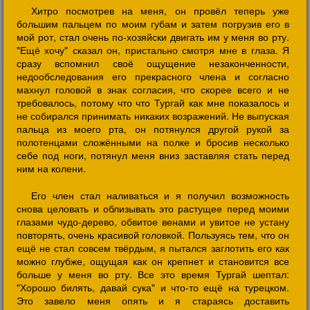
Хитро посмотрев на меня, он провёл теперь уже
большим пальцем по моим губам и затем погрузив его в
мой рот, стал очень по-хозяйски двигать им у меня во рту.
"Ещё хочу" сказал он, пристально смотря мне в глаза. Я
сразу вспомнил своё ощущение незаконченности,
недообследования его прекрасного члена и согласно
махнул головой в знак согласия, что скорее всего и не
требовалось, потому что что Тургай как мне показалось и
не собирался принимать никаких возражений. Не выпуская
пальца из моего рта, он потянулся другой рукой за
полотенцами сложёнными на полке и бросив несколько
себе под ноги, потянул меня вниз заставляя стать перед
ним на колени.
Его член стал наливаться и я получил возможность
снова целовать и облизывать это растущее перед моими
глазами чудо-дерево, обвитое венами и увитое не устану
повторять, очень красивой головкой. Пользуясь тем, что он
ещё не стал совсем твёрдым, я пытался заглотить его как
можно глубже, ощущая как он крепнет и становится все
больше у меня во рту. Все это время Тургай шептал:
"Хорошо билять, давай сука" и что-то ещё на турецком.
Это завело меня опять и я стараясь доставить