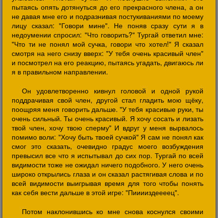
пытаясь опять дотянуться до его прекрасного члена, а он
не давая мне его и подразнивая постукиваниями по моему
лицу сказал: "Говори мине". Не поняв сразу сути я в
недоумении спросил: "Что говорить?" Тургай ответил мне:
"Что ти не понял мой сучка, говори что хотел!" Я сказал
смотря на него снизу вверх: "У тебя очень красивый член"
и посмотрел на его реакцию, пытаясь угадать, двигаюсь ли
я в правильном направлении.
Он удовлетворенно кивнул головой и одной рукой
поддрачивая свой член, другой стал гладить мою щёку,
поощряя меня говорить дальше. "У тебя красивые руки, ты
очень сильный. Ты очень красивый. Я хочу сосать и лизать
твой член, хочу твою сперму" И вдруг у меня вырвалось
помимо воли: "Хочу быть твоей сучкой" Я сам не понял как
смог это сказать, очевидно градус моего возбуждения
превысил все что я испытывал до сих пор. Тургай по всей
видимости тоже не ожидал ничего подобного. У него очень
широко открылись глаза и он сказал растягивая слова и по
всей видимости выигрывая время для того чтобы понять
как себя вести дальше в этой игре: "Пииииздеееец".
Потом наклонившись ко мне снова коснулся своими