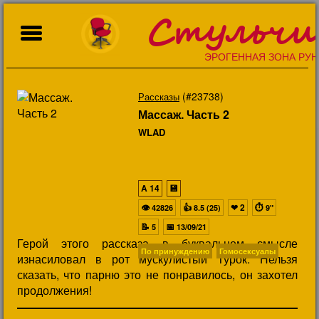
Стульчи
ЭРОГЕННАЯ ЗОНА РУН
(#23738)
Рассказы
Массаж. Часть 2
WLAD
A
14
💾
👁
👍
❤
2
⏱
42826
8.5 (25)
9"
📝
📅
5
13/09/21
Герой этого рассказа в буквальном смысле
По принуждению
Гомосексуалы
изнасиловал в рот мускулистый Турок. Нельзя
сказать, что парню это не понравилось, он захотел
продолжения!