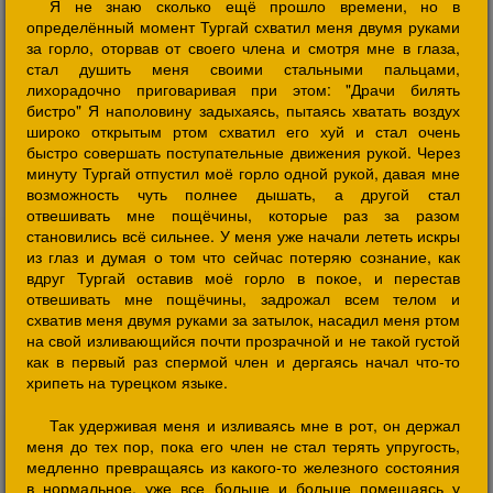
Я не знаю сколько ещё прошло времени, но в
определённый момент Тургай схватил меня двумя руками
за горло, оторвав от своего члена и смотря мне в глаза,
стал душить меня своими стальными пальцами,
лихорадочно приговаривая при этом: "Драчи билять
бистро" Я наполовину задыхаясь, пытаясь хватать воздух
широко открытым ртом схватил его хуй и стал очень
быстро совершать поступательные движения рукой. Через
минуту Тургай отпустил моё горло одной рукой, давая мне
возможность чуть полнее дышать, а другой стал
отвешивать мне пощёчины, которые раз за разом
становились всё сильнее. У меня уже начали лететь искры
из глаз и думая о том что сейчас потеряю сознание, как
вдруг Тургай оставив моё горло в покое, и перестав
отвешивать мне пощёчины, задрожал всем телом и
схватив меня двумя руками за затылок, насадил меня ртом
на свой изливающийся почти прозрачной и не такой густой
как в первый раз спермой член и дергаясь начал что-то
хрипеть на турецком языке.
Так удерживая меня и изливаясь мне в рот, он держал
меня до тех пор, пока его член не стал терять упругость,
медленно превращаясь из какого-то железного состояния
в нормальное, уже все больше и больше помещаясь у