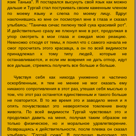
язик Танька". Я постарался высунуть свой язык как можно
дальше и Тургай стал постукивать своим каменным членом
по моему языку и слегка по моему лицу. Вдруг
наклонившись ко мне он посмотрел мне в глаза и сказал
улыбаясь: "Таничка сичас пилюну твой сука красивий рот".
И действительно сразу же плюнул мне в рот, продолжая в
упор смотреть в мои глаза и ожидая мою реакцию.
Немножко отходя от темы, я понял что с самого начала не
смог просчитать этого красавца, а он по всей видимости
принадлежал к тому типу людей, которые не
останавливаются, и если им вовремя не дать отпор, идут
все дальше, стремясь получить все больше и больше.
Чувствуя себя как никогда униженно и частично
оскорбленным, я тем не менее не мог оказать ему
никакого сопротивления в этот раз, утешая себя мыслью о
том, что этот раз останется единственным и такого больше
не повторится. В то же время это и заводило меня и я
опять почувствовал это невероятное томление внизу
живота. По всей видимости Тургай чувствовал это и
продолжал давить на меня, получая таким образом не
только физическое, но и моральное удовлетворение.
Возвращаясь к действительности, после плевка он сказал
улыбаясь: "Глотай сучка" Я послушно выполнил это