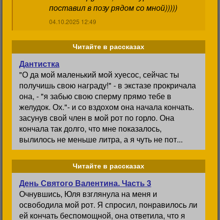
поставил в позу рядом со мной)))))
04.10.2025 12:49
Читайте в рассказах
Дантистка
"О да мой маленький мой хуесос, сейчас ты
получишь свою награду!" - в экстазе прокричала
она, - "я забью свою сперму прямо тебе в
желудок. Ох."- и со вздохом она начала кончать.
засунув свой член в мой рот по горло. Она
кончала так долго, что мне показалось,
вылилось не меньше литра, а я чуть не пот...
Читайте в рассказах
День Святого Валентина. Часть 3
Очнувшись, Юля взглянула на меня и
освободила мой рот. Я спросил, понравилось ли
ей кончать беспомощной, она ответила, что я