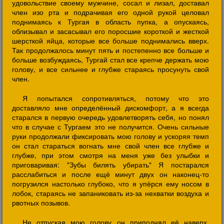
удовольствие своему мужчине, сосал и лизал, доставал
член изо рта и подрачивая его одной рукой целовал
поднимаясь к Тургая в область пупка, а опускаясь,
облизывал и засасывал его поросшие короткой и жесткой
шерсткой яйца, которые все больше поднимались вверх.
Так продолжалось минут пять и постепенно все больше и
больше возбуждаясь, Тургай стал все крепче держать мою
голову, и все сильнее и глубже стараясь просунуть свой
член.
Я попытался сопротивляться, потому что это
доставляло мне определённый дискомфорт, а я всегда
старался в первую очередь удовлетворять себя, но понял
что в случае с Тургаем это не получится. Очень сильные
руки продолжали фиксировать мою голову и ускоряя темп
он стал стараться вогнать мне свой член все глубже и
глубже, при этом смотря на меня уже без улыбки и
приговаривая: "Зубы билять убирать" Я постарался
расслабиться и после ещё минут двух он наконец-то
погрузился настолько глубоко, что я упёрся ему носом в
лобок, стараясь не запаниковать из-за нехватки воздуха и
рвотных позывов.
Не отпуская мою голову он приподнял её наверх,