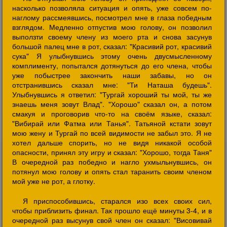
насколько позволяла ситуация и опять, уже совсем по-
наглому рассмеявшись, посмотрел мне в глаза победным
взглядом. Медленно отпустив мою голову, он позволил
выползти своему члену из моего рта и снова засунув
большой палец мне в рот, сказал: "Красивий рот, красивий
сука" Я улыбнувшись этому очень двусмысленному
комплименту, попытался дотянуться до его члена, чтобы
уже побыстрее закончить наши забавы, но он
отстранившись сказал мне: "Ти Наташа будешь".
Улыбнувшись я ответил: "Тургай хороший ты мой, ты же
знаешь меня зовут Влад". "Хорошо" сказал он, а потом
смакуя и проговорив что-то на своём языке, сказал:
"Вибирай или Фатма или Танья". Татьяной кстати зовут
мою жену и Тургай по всей видимости не забыл это. Я не
хотел дальше спорить, но не видя никакой особой
опасности, принял эту игру и сказал: "Хорошо, тогда Таня"
В очередной раз победно и нагло ухмыльнувшись, он
потянул мою голову и опять стал таранить своим членом
мой уже не рот, а глотку.
Я приспособившись, старался изо всех своих сил,
чтобы приблизить финал. Так прошло ещё минуты 3-4, и в
очередной раз высунув свой член он сказал: "Висовивай