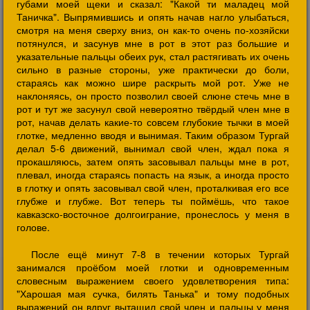
губами моей щеки и сказал: "Какой ти маладец мой
Таничка". Выпрямившись и опять начав нагло улыбаться,
смотря на меня сверху вниз, он как-то очень по-хозяйски
потянулся, и засунув мне в рот в этот раз большие и
указательные пальцы обеих рук, стал растягивать их очень
сильно в разные стороны, уже практически до боли,
стараясь как можно шире раскрыть мой рот. Уже не
наклоняясь, он просто позволил своей слюне стечь мне в
рот и тут же засунул свой невероятно твёрдый член мне в
рот, начав делать какие-то совсем глубокие тычки в моей
глотке, медленно вводя и вынимая. Таким образом Тургай
делал 5-6 движений, вынимал свой член, ждал пока я
прокашляюсь, затем опять засовывал пальцы мне в рот,
плевал, иногда стараясь попасть на язык, а иногда просто
в глотку и опять засовывал свой член, проталкивая его все
глубже и глубже. Вот теперь ты поймёшь, что такое
кавказско-восточное долгоиграние, пронеслось у меня в
голове.
После ещё минут 7-8 в течении которых Тургай
занимался проёбом моей глотки и одновременным
словесным выражением своего удовлетворения типа:
"Харошая мая сучка, билять Танька" и тому подобных
выражений он вдруг вытащил свой член и пальцы у меня