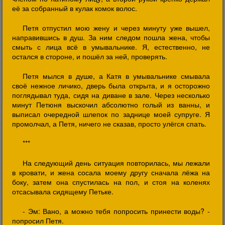
её за собранный в кулак комок волос.
Петя отпустил мою жену и через минуту уже вышел,
направившись в душ. За ним следом пошла жена, чтобы
смыть с лица всё в умывальнике. Я, естественно, не
остался в стороне, и пошёл за ней, проверять.
Петя мылся в душе, а Катя в умывальнике смывала
своё нежное личико, дверь была открыта, и я осторожно
поглядывал туда, сидя на диване в зале. Через несколько
минут Петюня выскочил абсолютно голый из ванны, и
выписал очередной шлепок по заднице моей супруге. Я
промолчал, а Петя, ничего не сказав, просто улёгся спать.
***
На следующий день ситуация повторилась, мы лежали
в кровати, и жена сосала моему другу сначала лёжа на
боку, затем она спустилась на пол, и стоя на коленях
отсасывала сидящему Петьке.
- Эм: Вано, а можно тебя попросить принести воды? -
попросил Петя.