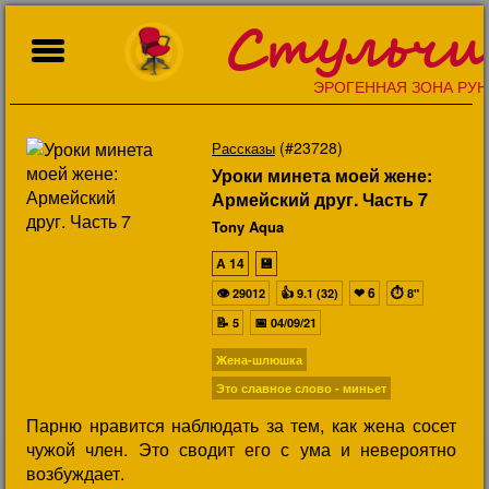
Стульчи
ЭРОГЕННАЯ ЗОНА РУН
(#23728)
Рассказы
Уроки минета моей жене:
Армейский друг. Часть 7
Tony Aqua
A
14
💾
👁
👍
❤
6
⏱
29012
9.1 (32)
8"
📝
📅
5
04/09/21
Жена-шлюшка
Это славное слово - миньет
Парню нравится наблюдать за тем, как жена сосет
чужой член. Это сводит его с ума и невероятно
возбуждает.