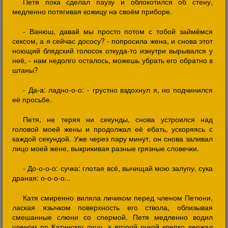
Петя пока сделал паузу и облокотился об стену,
медленно потягивая кожицу на своём приборе.
- Ванюш, давай мы просто потом с тобой займёмся
сексом, а я сейчас дососу? - попросила жена, и снова этот
ноющий блядский голосок откуда-то изнутри вырывался у
неё, - нам недолго осталось, можешь убрать его обратно в
штаны?
- Да-а: ладно-о-о: - грустно вздохнул я, но подчинился
её просьбе.
Петя, не теряя ни секунды, снова устроился над
головой моей жены и продолжал её ебать, ускоряясь с
каждой секундой. Уже через пару минут, он снова заливал
лицо моей жене, выкрикивая разные грязные словечки.
- До-о-о-о: сучка: глотая всё, вычищай мою залупу, сука
драная: о-о-о-о...
Катя смиренно виляла личиком перед членом Петюни,
лаская язычком поверхность его ствола, облизывая
смешанные слюни со спермой. Петя медленно водил
членом по Катиному лицу, а второй рукой крепко держал