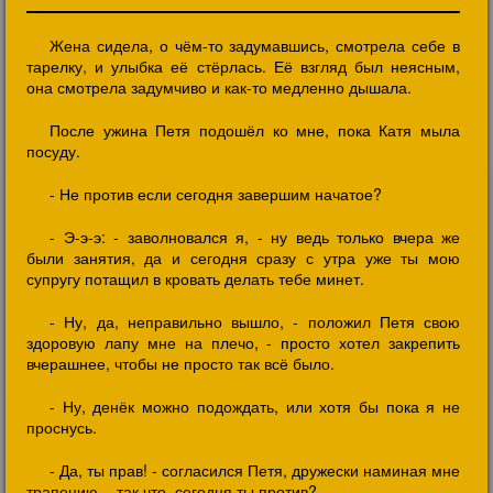
Жена сидела, о чём-то задумавшись, смотрела себе в
тарелку, и улыбка её стёрлась. Её взгляд был неясным,
она смотрела задумчиво и как-то медленно дышала.
После ужина Петя подошёл ко мне, пока Катя мыла
посуду.
- Не против если сегодня завершим начатое?
- Э-э-э: - заволновался я, - ну ведь только вчера же
были занятия, да и сегодня сразу с утра уже ты мою
супругу потащил в кровать делать тебе минет.
- Ну, да, неправильно вышло, - положил Петя свою
здоровую лапу мне на плечо, - просто хотел закрепить
вчерашнее, чтобы не просто так всё было.
- Ну, денёк можно подождать, или хотя бы пока я не
проснусь.
- Да, ты прав! - согласился Петя, дружески наминая мне
трапецию, - так что, сегодня ты против?