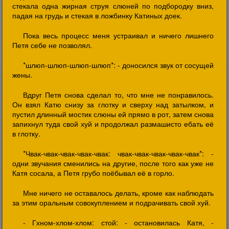
стекала одна жирная струя слюней по подбородку вниз,
падая на грудь и стекая в ложбинку Катиных доек.
Пока весь процесс меня устраивал и ничего лишнего
Петя себе не позволял.
*шлюп-шлюп-шлюп-шлюп*: - доносился звук от сосущей
жены.
Вдруг Петя снова сделал то, что мне не понравилось.
Он взял Катю снизу за глотку и сверху над затылком, и
пустил длинный мостик слюны ей прямо в рот, затем снова
запихнул туда свой хуй и продолжал размашисто ебать её
в глотку.
*Чвак-чвак-чвак-чвак-чвак: чвак-чвак-чвак-чвак-чвак*: -
одни звучания сменились на другие, после того как уже не
Катя сосала, а Петя грубо поёбывал её в горло.
Мне ничего не оставалось делать, кроме как наблюдать
за этим оральным совокуплением и подрачивать свой хуй.
- Гхном-хлом-хлом: стой: - остановилась Катя, -