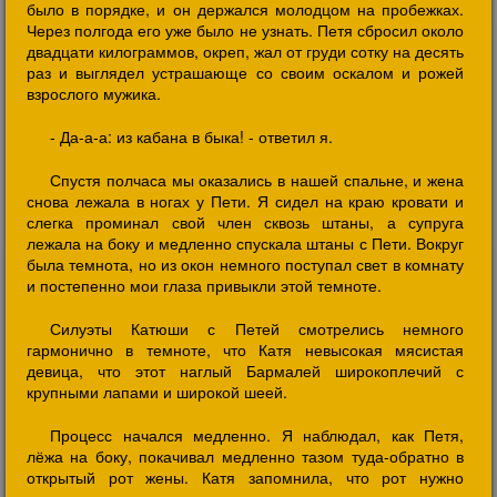
было в порядке, и он держался молодцом на пробежках.
Через полгода его уже было не узнать. Петя сбросил около
двадцати килограммов, окреп, жал от груди сотку на десять
раз и выглядел устрашающе со своим оскалом и рожей
взрослого мужика.
- Да-а-а: из кабана в быка! - ответил я.
Спустя полчаса мы оказались в нашей спальне, и жена
снова лежала в ногах у Пети. Я сидел на краю кровати и
слегка проминал свой член сквозь штаны, а супруга
лежала на боку и медленно спускала штаны с Пети. Вокруг
была темнота, но из окон немного поступал свет в комнату
и постепенно мои глаза привыкли этой темноте.
Силуэты Катюши с Петей смотрелись немного
гармонично в темноте, что Катя невысокая мясистая
девица, что этот наглый Бармалей широкоплечий с
крупными лапами и широкой шеей.
Процесс начался медленно. Я наблюдал, как Петя,
лёжа на боку, покачивал медленно тазом туда-обратно в
открытый рот жены. Катя запомнила, что рот нужно