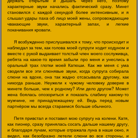
держать открытым и дышать через него, поэтому
характерные звуки начались фактический сразу. Минет
становился с каждой секундой более интенсивным, и я
слышал удары паха об лицо моей жены, сопровождающие
чвакающие звуки, характерный запах, и легкие
покачивания кровати.
Я возбужденно прислушивался к тому, что происходит и
наблюдал за тем, как голова моей супруги ходит ходуном и
вместе с рукой выдаивает толстый член моего сослуживца,
ребята на какое-то время забыли про меня и унеслись в
оральный трах глотки моей Катюши. Как же меня с ума
сводили все эти слюнявые звуки, когда супруга собирала
слюни на вдохе, она так жадно отсасывала другому, как
никогда раньше. Неужели к чужому человеку доверие в
минете больше, чем к родному? Или дело другом? Может
жена боялась опозориться и показать слабину какому-то
мужчине, не принадлежащему ей. Ведь перед новым
партнёром мы всегда стараемся больше обычного.
Петя привстал и поставил мою супругу на колени. Катя,
как пионер, сразу принялась сосать дальше нашему другу,
и благодаря лучам, которые отражала луна в наше окно, я
видел, как безобразно летели слюни во все стороны, и