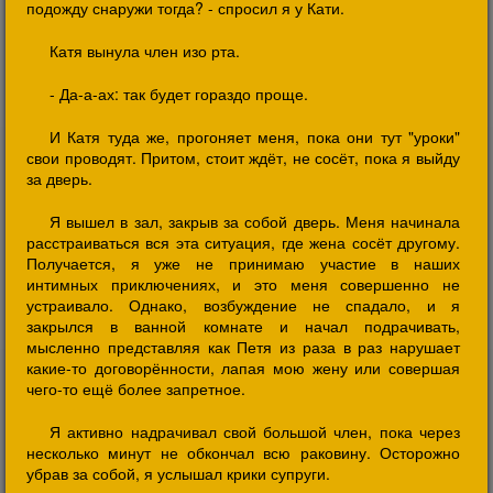
подожду снаружи тогда? - спросил я у Кати.
Катя вынула член изо рта.
- Да-а-ах: так будет гораздо проще.
И Катя туда же, прогоняет меня, пока они тут "уроки"
свои проводят. Притом, стоит ждёт, не сосёт, пока я выйду
за дверь.
Я вышел в зал, закрыв за собой дверь. Меня начинала
расстраиваться вся эта ситуация, где жена сосёт другому.
Получается, я уже не принимаю участие в наших
интимных приключениях, и это меня совершенно не
устраивало. Однако, возбуждение не спадало, и я
закрылся в ванной комнате и начал подрачивать,
мысленно представляя как Петя из раза в раз нарушает
какие-то договорённости, лапая мою жену или совершая
чего-то ещё более запретное.
Я активно надрачивал свой большой член, пока через
несколько минут не обкончал всю раковину. Осторожно
убрав за собой, я услышал крики супруги.