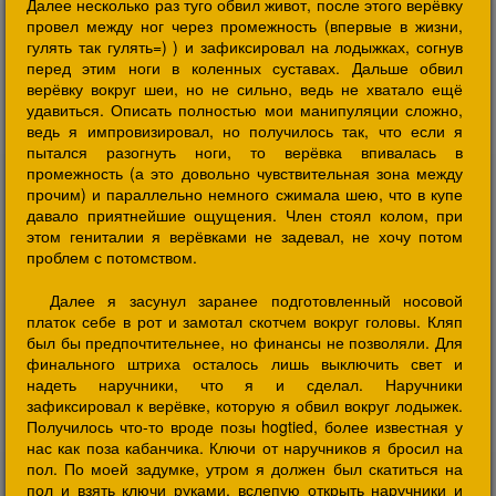
Далее несколько раз туго обвил живот, после этого верёвку
провел между ног через промежность (впервые в жизни,
гулять так гулять=) ) и зафиксировал на лодыжках, согнув
перед этим ноги в коленных суставах. Дальше обвил
верёвку вокруг шеи, но не сильно, ведь не хватало ещё
удавиться. Описать полностью мои манипуляции сложно,
ведь я импровизировал, но получилось так, что если я
пытался разогнуть ноги, то верёвка впивалась в
промежность (а это довольно чувствительная зона между
прочим) и параллельно немного сжимала шею, что в купе
давало приятнейшие ощущения. Член стоял колом, при
этом гениталии я верёвками не задевал, не хочу потом
проблем с потомством.
Далее я засунул заранее подготовленный носовой
платок себе в рот и замотал скотчем вокруг головы. Кляп
был бы предпочтительнее, но финансы не позволяли. Для
финального штриха осталось лишь выключить свет и
надеть наручники, что я и сделал. Наручники
зафиксировал к верёвке, которую я обвил вокруг лодыжек.
Получилось что-то вроде позы hogtied, более известная у
нас как поза кабанчика. Ключи от наручников я бросил на
пол. По моей задумке, утром я должен был скатиться на
пол и взять ключи руками, вслепую открыть наручники и