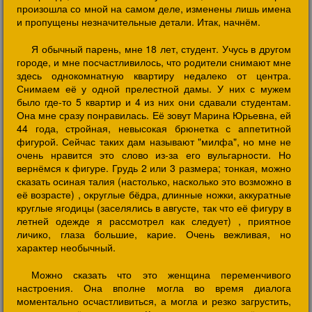
произошла со мной на самом деле, изменены лишь имена
и пропущены незначительные детали. Итак, начнём.
Я обычный парень, мне 18 лет, студент. Учусь в другом
городе, и мне посчастливилось, что родители снимают мне
здесь однокомнатную квартиру недалеко от центра.
Снимаем её у одной прелестной дамы. У них с мужем
было где-то 5 квартир и 4 из них они сдавали студентам.
Она мне сразу понравилась. Её зовут Марина Юрьевна, ей
44 года, стройная, невысокая брюнетка с аппетитной
фигурой. Сейчас таких дам называют "милфа", но мне не
очень нравится это слово из-за его вульгарности. Но
вернёмся к фигуре. Грудь 2 или 3 размера; тонкая, можно
сказать осиная талия (настолько, насколько это возможно в
её возрасте) , округлые бёдра, длинные ножки, аккуратные
круглые ягодицы (заселялись в августе, так что её фигуру в
летней одежде я рассмотрел как следует) , приятное
личико, глаза большие, карие. Очень вежливая, но
характер необычный.
Можно сказать что это женщина переменчивого
настроения. Она вполне могла во время диалога
моментально осчастливиться, а могла и резко загрустить,