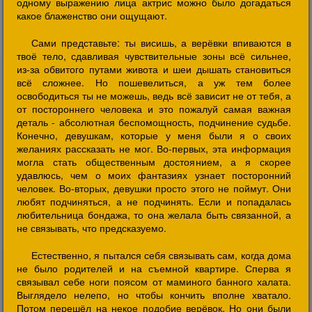
одному выражению лица актрис можно было догадаться
какое блаженство они ощущают.
Сами представьте: ты висишь, а верёвки впиваются в
твоё тело, сдавливая чувствительные зоны всё сильнее,
из-за обвитого путами живота и шеи дышать становиться
всё сложнее. Но пошевелиться, а уж тем более
освободиться ты не можешь, ведь всё зависит не от тебя, а
от постороннего человека и это пожалуй самая важная
деталь - абсолютная беспомощность, подчинение судьбе.
Конечно, девушкам, которые у меня были я о своих
желаниях рассказать не мог. Во-первых, эта информация
могла стать общественным достоянием, а я скорее
удавлюсь, чем о моих фантазиях узнает посторонний
человек. Во-вторых, девушки просто этого не поймут. Они
любят подчиняться, а не подчинять. Если и попадалась
любительница бондажа, то она желала быть связанной, а
не связывать, что предсказуемо.
Естественно, я пытался себя связывать сам, когда дома
не было родителей и на съемной квартире. Сперва я
связывал себе ноги поясом от маминого банного халата.
Выглядело нелепо, но чтобы кончить вполне хватало.
Потом перешёл на некое подобие верёвок. Но они были