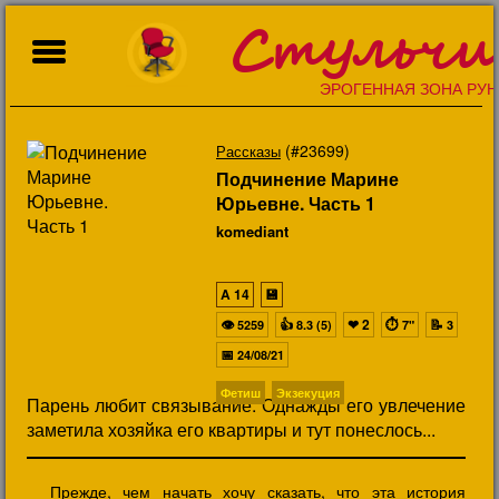
Стульчи
ЭРОГЕННАЯ ЗОНА РУН
(#23699)
Рассказы
Подчинение Марине
Юрьевне. Часть 1
komediant
A
14
💾
👁
👍
❤
2
⏱
📝
5259
8.3 (5)
7"
3
📅
24/08/21
Фетиш
Экзекуция
Парень любит связывание. Однажды его увлечение
заметила хозяйка его квартиры и тут понеслось...
Прежде, чем начать хочу сказать, что эта история