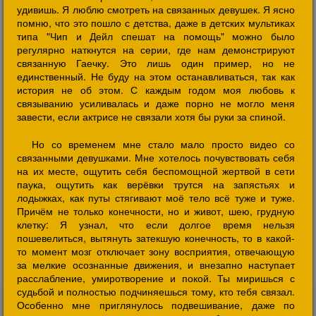
удивишь. Я люблю смотреть на связанных девушек. Я ясно
помню, что это пошло с детства, даже в детских мультиках
типа "Чип и Дейл спешат на помощь" можно было
регулярно наткнутся на серии, где нам демонстрируют
связанную Гаечку. Это лишь один пример, но не
единственный. Не буду на этом останавливаться, так как
история не об этом. С каждым годом моя любовь к
связыванию усиливалась и даже порно не могло меня
завести, если актрисе не связали хотя бы руки за спиной.
Но со временем мне стало мало просто видео со
связанными девушками. Мне хотелось почувствовать себя
на их месте, ощутить себя беспомощной жертвой в сети
паука, ощутить как верёвки трутся на запястьях и
лодыжках, как путы стягивают моё тело всё туже и туже.
Причём не только конечности, но и живот, шею, грудную
клетку: Я узнал, что если долгое время нельзя
пошевелиться, вытянуть затекшую конечность, то в какой-
то момент мозг отключает зону восприятия, отвечающую
за мелкие осознанные движения, и внезапно наступает
расслабление, умиротворение и покой. Ты миришься с
судьбой и полностью подчиняешься тому, кто тебя связал.
Особенно мне приглянулось подвешивание, даже по