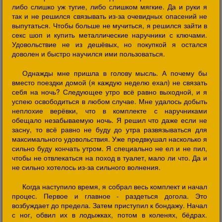
либо слишко уж тугие, либо слишком мягкие. Да и руки я
так и не решился связывать из-за очевидных опасений не
выпутаться. Чтобы больше не мучиться, я решился зайти в
секс шоп и купить металлические наручники с ключами.
Удовольствие не из дешёвых, но покупкой я остался
доволен и быстро научился ими пользоваться.
Однажды мне пришла в голову мысль. А почему бы
вместо поездки домой (я каждую неделю ехал) не связать
себя на ночь? Следующее утро всё равно выходной, и я
успею освободиться в любом случае. Мне удалось добыть
неплохие верёвки, что в комплекте с наручниками
обещало незабываемую ночь. Я решил что даже если не
засну, то всё равно не буду до утра развязываться для
максимального удовольствия. Уже предвкушал насколько я
сильно буду кончать утром. Я специально не ел и не пил,
чтобы не отвлекаться на поход в туалет, мало ли что. Да и
не сильно хотелось из-за сильного волнения.
Когда наступило время, я собрал весь комплект и начал
процес. Первое и главное - раздеться догола. Это
возбуждает до предела. Затем приступил к бондажу. Начал
с ног, обвил их в лодыжках, потом в коленях, бёдрах.