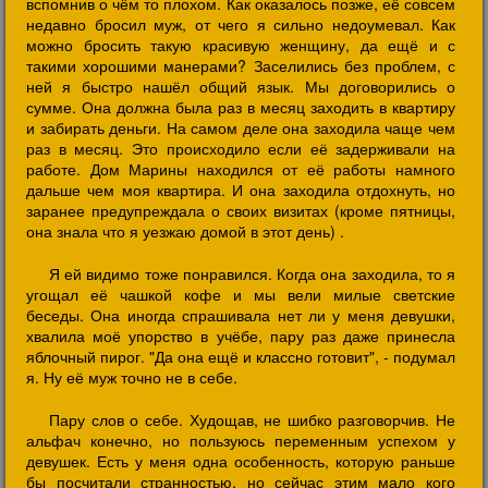
вспомнив о чём то плохом. Как оказалось позже, её совсем
недавно бросил муж, от чего я сильно недоумевал. Как
можно бросить такую красивую женщину, да ещё и с
такими хорошими манерами? Заселились без проблем, с
ней я быстро нашёл общий язык. Мы договорились о
сумме. Она должна была раз в месяц заходить в квартиру
и забирать деньги. На самом деле она заходила чаще чем
раз в месяц. Это происходило если её задерживали на
работе. Дом Марины находился от её работы намного
дальше чем моя квартира. И она заходила отдохнуть, но
заранее предупреждала о своих визитах (кроме пятницы,
она знала что я уезжаю домой в этот день) .
Я ей видимо тоже понравился. Когда она заходила, то я
угощал её чашкой кофе и мы вели милые светские
беседы. Она иногда спрашивала нет ли у меня девушки,
хвалила моё упорство в учёбе, пару раз даже принесла
яблочный пирог. "Да она ещё и классно готовит", - подумал
я. Ну её муж точно не в себе.
Пару слов о себе. Худощав, не шибко разговорчив. Не
альфач конечно, но пользуюсь переменным успехом у
девушек. Есть у меня одна особенность, которую раньше
бы посчитали странностью, но сейчас этим мало кого