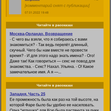
[комментарий снят с публикации]
07.01.2022 19:48
Читайте в рассказах
Москва-Орландо. Возвращение
- С чего вы взяли, что я собираюсь с вами
знакомиться? - Так ведь перелёт длинный,
скучный. Чего бы нам вместе не провести
время? - И для этого надо знать имена? - Ого!
Даже так! Как говориться — секс не повод для
знакомства. - Секс? Нахал. Ульяна. - О! Какое
замечательное имя. А я —...
Читайте в рассказах
Западня. Часть 25
Ее промежность была как раз на той высоте, на
которой Фаре было бы удобно ее насиловать.
Одна "игрушка" для Ксю была растянута за руки