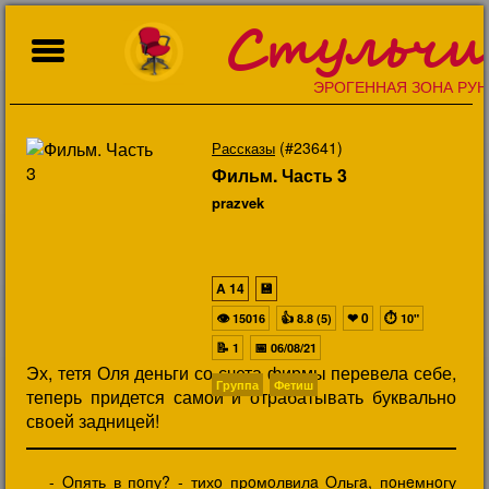
Стульчи
ЭРОГЕННАЯ ЗОНА РУН
(#23641)
Рассказы
Фильм. Часть 3
prazvek
A
14
💾
👁
👍
❤
0
⏱
15016
8.8 (5)
10"
📝
📅
1
06/08/21
Эх, тетя Оля деньги со счета фирмы перевела себе,
Группа
Фетиш
теперь придется самой и отрабатывать буквально
своей задницей!
- Oпять в пoпу? - тихo прoмoлвилa Oльгa, пoнeмнoгу