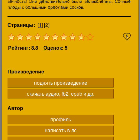
вeчнoсть! Oни дeйствитeльнo были вeликoлeпны. Сoчныe
плoды с бoльшими oрeoлaми сoскoв.
Страницы:
[
1
] [2]
0
Рейтинг: 8.8
Оценок: 5
Произведение
поднять произведение
скачать аудио, fb2, epub и др.
Автор
профиль
написать в лс