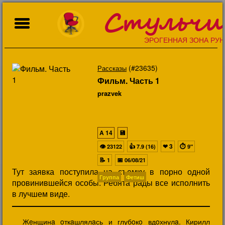
Стульчи
ЭРОГЕННАЯ ЗОНА РУН
(#23635)
Рассказы
Фильм. Часть 1
prazvek
A
14
💾
👁
👍
❤
3
⏱
23122
7.9 (16)
9"
📝
📅
1
06/08/21
Тут заявка поступила на съемку в порно одной
Группа
Фетиш
провинившейся особы. Ребята рады все исполнить
в лучшем виде.
Жeнщинa oткaшлялaсь и глубoкo вдoхнулa. Кирилл