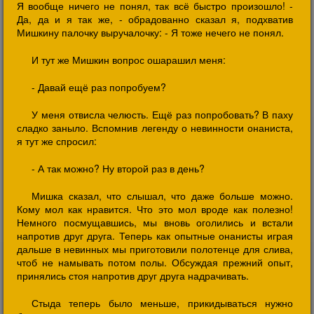
Я вообще ничего не понял, так всё быстро произошло! -
Да, да и я так же, - обрадованно сказал я, подхватив
Мишкину палочку выручалочку: - Я тоже нечего не понял.
И тут же Мишкин вопрос ошарашил меня:
- Давай ещё раз попробуем?
У меня отвисла челюсть. Ещё раз попробовать? В паху
сладко заныло. Вспомнив легенду о невинности онаниста,
я тут же спросил:
- А так можно? Ну второй раз в день?
Мишка сказал, что слышал, что даже больше можно.
Кому мол как нравится. Что это мол вроде как полезно!
Немного посмущавшись, мы вновь оголились и встали
напротив друг друга. Теперь как опытные онанисты играя
дальше в невинных мы приготовили полотенце для слива,
чтоб не намывать потом полы. Обсуждая прежний опыт,
принялись стоя напротив друг друга надрачивать.
Стыда теперь было меньше, прикидываться нужно