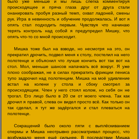
было уже меньше и мы лишь слегка комментируя
происходящее и пряча глаза друг от друга стали
онанировать пробуя разный темп, охват ладоней, смены
рук. Игра в невинность и обучение продолжалась. И вот я
опять стал подходить первым. Чувствуя что начинаю
терять контроль над собой я предупредил Мишку, что
опять что-то со мной происходит.
Мишка тоже был на взводе, но несмотря на это, он
прекратил дрочить, подвел меня к столу, постелил на него
полотенце и объяснил что лучше кончить вот так вот на
стол. Мол, меньше шансов напачкать всё вокруг. Я уже
плохо соображая, не в силах прекратить фрикции пениса
тупо задрочил над полотенцем. Мишка на моё удивление
встал на колени у стола и сбоку смотрел за
происходящим. Член у него стоял колом, но себя он не
трогал. Его лицо было в 20 см от моего члена. Так как
дрочил я правой, слева он видел просто всё. Как только он
так сделал, я тут же задёргался и стал плеваться на
полотенце.
Сокращений было около пяти с выплёскиванием
спермы и Мишка неотрывно рассматривал процесс, что
возбуждало меня ещё сильнее. В последствии Мишка