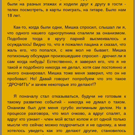
были на разных этажах и ходили друг к другу в гости -
телек посмотреть, в карты поиграть, на гитаре. Было нам
18 лет.
Как-то, когда были одни, Мишка спросил, слышал ли я,
что одного нашего одногрупника спалили за онанизмом.
Подобное тогда в кругу парней высмеивалось и
осуждалось! Видно то, что я пожалел пацана и сказал, что
жаль его, что попался, с кем мол не бывает. Мишка
потихоньку обсуждая произошедшее спросил - дрочил ли я
сам когда нибудь! Естественно, я заверил его, что я не
такой и подобного никогда не делал, хотя сам постоянно и
много онанировал. Мишка тоже меня заверил, что он не
пробовал: Но! Давай говорит попробуем что это такое
"ДРОЧИТЬ" и зачем некоторые это делают!?
Я поначалу стал отказываться, будучи не готовым к
такому развитию событий - никогда не думал о таком.
Онанизм был для меня сугубо интимным делом. Но в
процессе разговора, что мол очково, а вдруг спалят, а
вдруг кто узнает - член мой встал колом и от одной только
мысли что сейчас можно подрочиться и не одному, а мне
хотелось увидеть как это делают другие, становилось