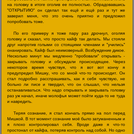
на головку в итоге оголив ее полностью. Обрадовавшись
"ОТКРЫТИЮ" он сделал так ещё и ещё раз и тут же
заверил меня, что это очень приятно и предложил
попробовать тоже.
По его примеру я тоже пару раз дрочнул, оголяя
головку и сказал, что просто кайф так делать. Мы стояли
друг напротив голыми со стоящими членами и "учились"
онанировать. Кайф был неимоверный. Возбуждение дикое.
Несколько минут мы медленно "пробовали" открывать -
закрывать головку и обсуждали происходящее. Через
некоторое время чувствуя, что я вот вот кончу я
предупредил Мишку, что со мной что-то происходит. Он
стал подробно расспрашивать, как я себя чувствую, не
больно ли писе и твердил, что он слышал, что нельзя
останавливаться. Что надо открывать и закрывать головку
раз уж начал, иначе молофья может пойти куда-то не туда
и навредить.
Теряя сознание, я стал кончать прямо на пол перед
Мишкой. В тот момент сознание моё было затуманенным и
я плохо контролировал себя. Вроде даже я что-то
простонал от кайфа, потеряв контроль над собой. Но одно