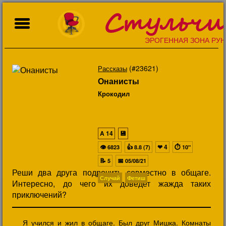
Стульчи
ЭРОГЕННАЯ ЗОНА РУН
(#23621)
Рассказы
Онанисты
Крокодил
A
14
💾
👁
👍
❤
4
⏱
6823
8.8 (7)
10"
📝
📅
5
05/08/21
Реши два друга подрочить совместно в общаге.
Случай
Фетиш
Интересно, до чего их доведет жажда таких
приключений?
Я учился и жил в общаге. Был друг Мишка. Комнаты