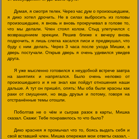
Думая, я смотря телек. Через час дум о произошедшем,
я дико хотел дрочить. Не в силах выбросить из головы
произошедшее, я вновь и вновь прокручивал в голове то,
что мы делали. Член стоял колом. Стыд улетучился с
возвращением эрекции. Решив ближе к вечеру вновь
подрочить, я лишь слегка касался писи и предвкушал, что
буду с ним делать. Через 3 часа после ухода Мишки, в
дверь постучали. Открыв дверь я очень удивился увидев
друга.
Я уже мысленно готовился к неудобной встрече завтра
на занятиях и напрягался. Было очень неловко от
произошедшего и я не знал как пойдут отношения наши
дальше. А тут он пришёл, опять: Мы оба были красны как
раки от смущения, но ведь друзья и потому, говоря на
отстранённые темы отошли.
Поболтав не о чём и сыграв разок в карты, Мишка
сказал. Скажи: Тебе понравилось то что было?
Дико краснея я промычал что то, боясь выдать себя и
свой вставший член. Мишка опережая мои ответы сказал, -