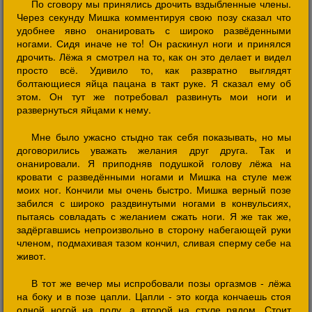
По сговору мы принялись дрочить вздыбленные члены.
Через секунду Мишка комментируя свою позу сказал что
удобнее явно онанировать с широко развёденными
ногами. Сидя иначе не то! Он раскинул ноги и принялся
дрочить. Лёжа я смотрел на то, как он это делает и видел
просто всё. Удивило то, как развратно выглядят
болтающиеся яйца пацана в такт руке. Я сказал ему об
этом. Он тут же потребовал развинуть мои ноги и
развернуться яйцами к нему.
Мне было ужасно стыдно так себя показывать, но мы
договорились уважать желания друг друга. Так и
онанировали. Я приподняв подушкой голову лёжа на
кровати с разведёнными ногами и Мишка на стуле меж
моих ног. Кончили мы очень быстро. Мишка верный позе
забился с широко раздвинутыми ногами в конвульсиях,
пытаясь совладать с желанием сжать ноги. Я же так же,
задёргавшись непроизвольно в сторону набегающей руки
членом, подмахивая тазом кончил, сливая сперму себе на
живот.
В тот же вечер мы испробовали позы оргазмов - лёжа
на боку и в позе цапли. Цапли - это когда кончаешь стоя
одной ногой на полу, а второй на стуле рядом. Стоит