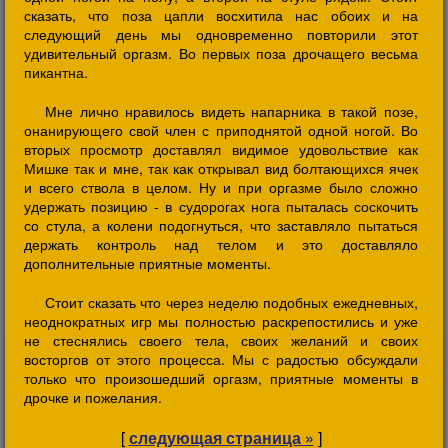
сказать, что поза цапли восхитила нас обоих и на
следующий день мы одновременно повторили этот
удивительный оргазм. Во первых поза дрочащего весьма
пикантна.
Мне лично нравилось видеть напарника в такой позе,
онанирующего свой член с приподнятой одной ногой. Во
вторых просмотр доставлял видимое удовольствие как
Мишке так и мне, так как открывал вид болтающихся ячек
и всего ствола в целом. Ну и при оргазме было сложно
удержать позицию - в судорогах нога пыталась соскочить
со стула, а колени подогнуться, что заставляло пытаться
держать контроль над телом и это доставляло
дополнительные приятные моменты.
Стоит сказать что через неделю подобных ежедневных,
неоднократных игр мы полностью раскрепостились и уже
не стеснялись своего тела, своих желаний и своих
восторгов от этого процесса. Мы с радостью обсуждали
только что произошедший оргазм, приятные моменты в
дрочке и пожелания.
[
следующая страница »
]