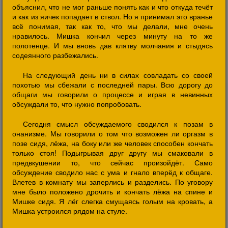
объяснил, что не мог раньше понять как и что откуда течёт
и как из яичек попадает в ствол. Но я принимал это вранье
всё понимая, так как то, что мы делали, мне очень
нравилось. Мишка кончил через минуту на то же
полотенце. И мы вновь дав клятву молчания и стыдясь
содеянного разбежались.
На следующий день ни в силах совладать со своей
похотью мы сбежали с последней пары. Всю дорогу до
общаги мы говорили о процессе и играя в невинных
обсуждали то, что нужно попробовать.
Сегодня смысл обсуждаемого сводился к позам в
онанизме. Мы говорили о том что возможен ли оргазм в
позе сидя, лёжа, на боку или же человек способен кончать
только стоя! Подыгрывая друг другу мы смаковали в
предвкушении то, что сейчас произойдёт. Само
обсуждение сводило нас с ума и гнало вперёд к общаге.
Влетев в комнату мы заперлись и разделись. По уговору
мне было положено дрочить и кончать лёжа на спине и
Мишке сидя. Я лёг слегка смущаясь голым на кровать, а
Мишка устроился рядом на стуле.