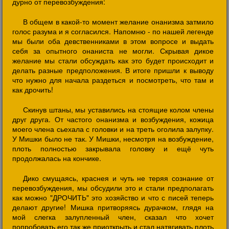
дурно от перевозбуждения:
В общем в какой-то момент желание онанизма затмило
голос разума и я согласился. Напомню - по нашей легенде
мы были оба девственниками в этом вопросе и выдать
себя за опытного онаниста не могли. Скрывая дикое
желание мы стали обсуждать как это будет происходит и
делать разные предположения. В итоге пришли к выводу
что нужно для начала раздеться и посмотреть, что там и
как дрочить!
Скинув штаны, мы уставились на стоящие колом члены
друг друга. От частого онанизма и возбуждения, кожица
моего члена сьехала с головки и на треть оголила залупку.
У Мишки было не так. У Мишки, несмотря на возбуждение,
плоть полностью закрывала головку и ещё чуть
продолжалась на кончике.
Дико смущаясь, краснея и чуть не теряя сознание от
перевозбуждения, мы обсудили это и стали предполагать
как можно "ДРОЧИТЬ" это хозяйство и что с писей теперь
делают другие! Мишка притворяясь дурачком, глядя на
мой слегка залупленный член, сказал что хочет
попробовать его так же приоткрыть и стал натягивать плоть