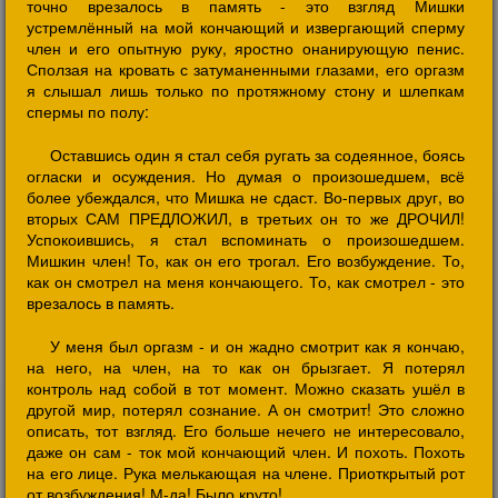
точно врезалось в память - это взгляд Мишки
устремлённый на мой кончающий и извергающий сперму
член и его опытную руку, яростно онанирующую пенис.
Сползая на кровать с затуманенными глазами, его оргазм
я слышал лишь только по протяжному стону и шлепкам
спермы по полу:
Оставшись один я стал себя ругать за содеянное, боясь
огласки и осуждения. Но думая о произошедшем, всё
более убеждался, что Мишка не сдаст. Во-первых друг, во
вторых САМ ПРЕДЛОЖИЛ, в третьих он то же ДРОЧИЛ!
Успокоившись, я стал вспоминать о произошедшем.
Мишкин член! То, как он его трогал. Его возбуждение. То,
как он смотрел на меня кончающего. То, как смотрел - это
врезалось в память.
У меня был оргазм - и он жадно смотрит как я кончаю,
на него, на член, на то как он брызгает. Я потерял
контроль над собой в тот момент. Можно сказать ушёл в
другой мир, потерял сознание. А он смотрит! Это сложно
описать, тот взгляд. Его больше нечего не интересовало,
даже он сам - ток мой кончающий член. И похоть. Похоть
на его лице. Рука мелькающая на члене. Приоткрытый рот
от возбуждения! М-да! Было круто!