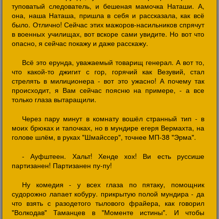
туповатый следователь, и бешеная мамочка Наташи. А,
она, наша Наташа, пришла в себя и рассказала, как всё
было. Отлично! Сейчас этих мажоров-насильников спрячут
в военных училищах, вот вскоре сами увидите. Но вот что
опасно, я сейчас покажу и даже расскажу.
Всё это ерунда, уважаемый товарищ генерал. А вот то,
что какой-то джигит с гор, горячий как Везувий, стал
стрелять в милиционера - вот это ужасно! А почему так
происходит, я Вам сейчас поясню на примере, - а все
только глаза вытаращили.
Через пару минут в комнату вошёл странный тип - в
моих брюках и тапочках, но в мундире егеря Вермахта, на
голове шлём, в руках "Шмайссер", точнее МП-38 "Эрма".
- Ауфштеен. Хальт! Хенде хох! Ви есть руссише
партизанен! Партизанен пу-пу!
Ну комедия - у всех глаза по пятаку, помощник
судорожно лапает кобуру. прикрытую полой мундира - да
что взять с разодетого тылового фрайера, как говорил
"Волкодав" Таманцев в "Моменте истины". И чтобы