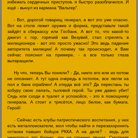
избежать сердечных приступов. я быстро разоблачился. И
ещё - вынул из кармана "Вальтер".
- Вот, дорогой товарищ генерал, а вот это уже опасно.
Вот на столе лежит оружие и форма, представьте такой
зайдёт в сберкассу или Госбанк. А вот то, что какой-то
джигит с гор, горячий как Везувий, стал стрелять в
милиционера - вот это просто ужасно! Это ведь падение
авторитета милиции! А почему так происходит, я Вам
сейчас пояснил на примере, - а все только глаза
вытаращили.
Ну что, теперь Вы поняли? - Да, никто его или их потом
не опознает. А тут одна очередь в потолок, все легли на
пол и банк ограблен! А откуда всё это? Да перестань ты
кобуру свою лапать, тыловой герой. Ты уже давно убит!
Сядь или сходи в туалет и успокойся, - это я помощнику
генерала. А стоит и трясётся, лицо белое, как бумага.
Герой!
- Сейчас есть клубы патриотического воспитания, у них
есть металлоискатели, мол чтобы найти и перезахоронить
останки павших бойцов РККА. А на деле? - ведь для
некоторых это бизнес, как ни странно звучит. Смотрите