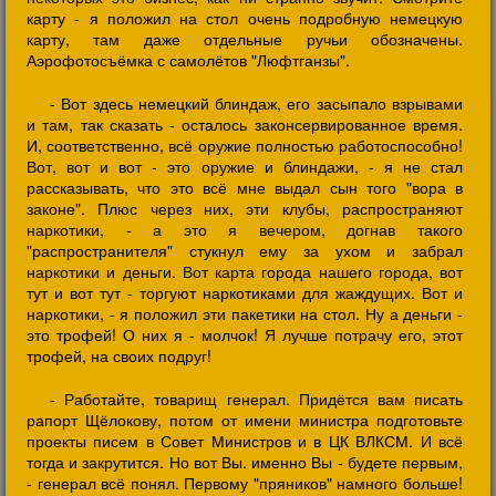
карту - я положил на стол очень подробную немецкую
карту, там даже отдельные ручьи обозначены.
Аэрофотосъёмка с самолётов "Люфтганзы".
- Вот здесь немецкий блиндаж, его засыпало взрывами
и там, так сказать - осталось законсервированное время.
И, соответственно, всё оружие полностью работоспособно!
Вот, вот и вот - это оружие и блиндажи, - я не стал
рассказывать, что это всё мне выдал сын того "вора в
законе". Плюс через них, эти клубы, распространяют
наркотики, - а это я вечером, догнав такого
"распространителя" стукнул ему за ухом и забрал
наркотики и деньги. Вот карта города нашего города, вот
тут и вот тут - торгуют наркотиками для жаждущих. Вот и
наркотики, - я положил эти пакетики на стол. Ну а деньги -
это трофей! О них я - молчок! Я лучше потрачу его, этот
трофей, на своих подруг!
- Работайте, товарищ генерал. Придётся вам писать
рапорт Щёлокову, потом от имени министра подготовьте
проекты писем в Совет Министров и в ЦК ВЛКСМ. И всё
тогда и закрутится. Но вот Вы. именно Вы - будете первым,
- генерал всё понял. Первому "пряников" намного больше!