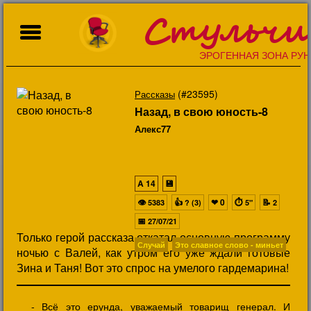
Стульчи
ЭРОГЕННАЯ ЗОНА РУН
(#23595)
Рассказы
Назад, в свою юность-8
Алекс77
A
14
💾
👁
👍
❤
0
⏱
📝
5383
? (3)
5"
2
📅
27/07/21
Только герой рассказа откатал основную программу
Случай
Это славное слово - миньет
ночью с Валей, как утром его уже ждали готовые
Зина и Таня! Вот это спрос на умелого гардемарина!
- Всё это ерунда, уважаемый товарищ генерал. И