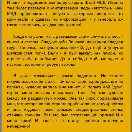
И ещё - предложите министру создать Штаб МВД. Именно
там будет разведка и контрразведка, ведь некоторые чины
МВД предпочитают получать "сахарные косточки" от
криминала и сдавать им информацию, - у генерала аж
глаза загорелись, как два прожектора!
Когда они ушли, мы с девушками стали снимать стресс -
вином и сексом. Сладкие губы Зиночки, шикарная сладкая
грудь Танечки, пахнущая земляникой, да ещё и упругая
шелковистая попка Вали - я был выжат, как лимон, но
стресс ушёл в небытие! Да и либидо моё, молодое и
пылкое, постоянно требует выхода.
Я даже отключился, вовсю задремав. Но вскоре
почувствовал себя в раю - Зиночка, стоя перед диваном на
коленях, чудесно делала мне минет. И, только мой "друг"
окреп, меня позвала в спальню Таня. Ах, как чудесно
между её раздвинутых ножек. Она так лихо подмахивала
мне, что вскоре волна страсти пробежала по телу красотки
и она, издавая такие громкие сладострастные стоны,
отлично кончила. Вот это был потрясающий оргазм! И у
меня тоже! И вновь я к столу -энергии потрачено
немерянно!