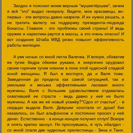
Заодно я пояснил моим верным "мушкетёршам", зачем
я всё "это" выдал генералу. Видите, мои красавицы, во-
первых - эти вопросы давно назрели. И их нужно решать, а
не тратить валюту на поддержку президента-людоеда
Бокассы. Главное - это проблемы своей страны! И ведь
оружие и наркотики рвутся в массы, а это очень опасно! И
вот создание Штаба МВД резко повысит эффективность
работы милиции.
А уже ночью со мной легла Валечка. И вскоре, обхватив
ее тугие бедра обеими руками, я энергично орудовал
своим горячим тугим членом в лоне этой чудесной сладкой
юной женщины. Я был в восторге, да и Валя тоже.
Заведенная до предела как самой ситуацией, так и
умелыми и весьма эффективными ласками юного
мужчины, Валя с большим удовольствием отдавалась
охватившей ее страсти - ведь давно у неё не было
мужчины. А как же её новый ухажёр?"Сдох от счастья", - в
сердцах выдала Валя. Девушки хохотали от души! Как
оказалось, он был альфонсом и постоянно просил у неё
денег. Естественно - в конце-концов получил отлуп! Вскоре
я опять крепко заснул. Но проснувшись, я чуть обалдел -
со мной спали две чудесные прелестницы - Зина и Таня.