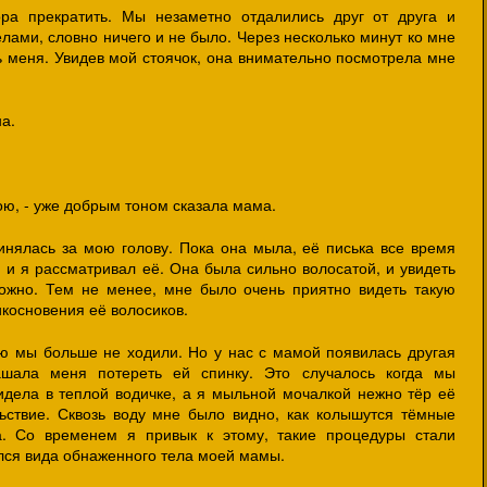
ра прекратить. Мы незаметно отдалились друг от друга и
ами, словно ничего и не было. Через несколько минут ко мне
 меня. Увидев мой стоячок, она внимательно посмотрела мне
на.
мою, - уже добрым тоном сказала мама.
инялась за мою голову. Пока она мыла, её писька все время
 и я рассматривал её. Она была сильно волосатой, и увидеть
можно. Тем не менее, мне было очень приятно видеть такую
косновения её волосиков.
ю мы больше не ходили. Но у нас с мамой появилась другая
ашала меня потереть ей спинку. Это случалось когда мы
дела в теплой водичке, а я мыльной мочалкой нежно тёр её
ьствие. Сквозь воду мне было видно, как колышутся тёмные
а. Со временем я привык к этому, такие процедуры стали
лся вида обнаженного тела моей мамы.