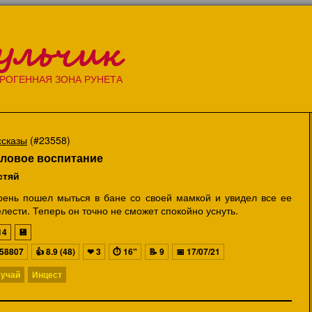
ульчик
РОГЕННАЯ ЗОНА РУНЕТА
ссказы
(#23558)
ловое воспитание
стяй
рень пошел мыться в бане со своей мамкой и увидел все ее
лести. Теперь он точно не сможет спокойно уснуть.
14
💾
58807
👍
8.9 (48)
❤
3
⏱
16"
📝
9
📅
17/07/21
учай
Инцест