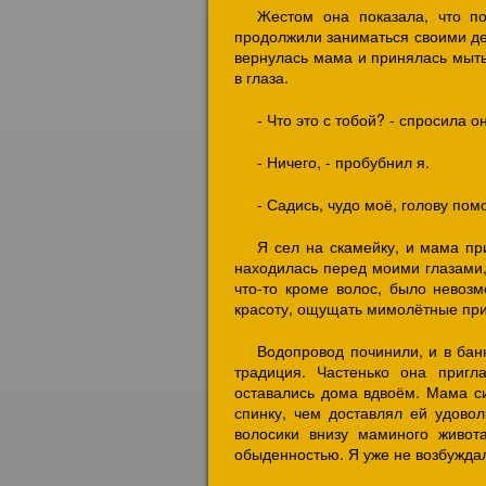
Жестом она показала, что по
продолжили заниматься своими дел
вернулась мама и принялась мыть
в глаза.
- Что это с тобой? - спросила о
- Ничего, - пробубнил я.
- Садись, чудо моё, голову по
Я сел на скамейку, и мама пр
находилась перед моими глазами,
что-то кроме волос, было невоз
красоту, ощущать мимолётные при
Водопровод починили, и в бан
традиция. Частенько она пригл
оставались дома вдвоём. Мама си
спинку, чем доставлял ей удовол
волосики внизу маминого живот
обыденностью. Я уже не возбужда