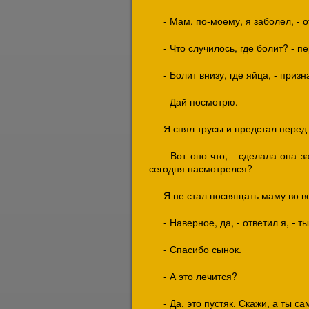
- Мам, по-моему, я заболел, - о
- Что случилось, где болит? - п
- Болит внизу, где яйца, - призн
- Дай посмотрю.
Я снял трусы и предстал пере
- Вот оно что, - сделала она 
сегодня насмотрелся?
Я не стал посвящать маму во в
- Наверное, да, - ответил я, - т
- Спасибо сынок.
- А это лечится?
- Да, это пустяк. Скажи, а ты 