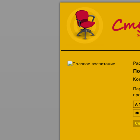
Ст
Э
Ра
По
Ко
Па
пре
A
👁
Сл