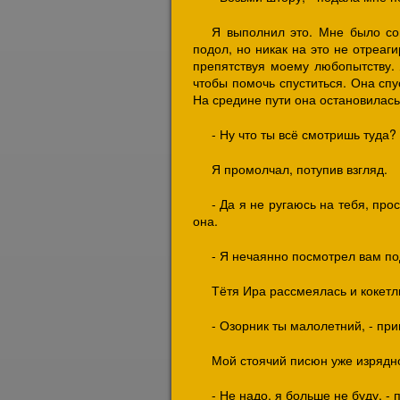
Я выполнил это. Мне было со
подол, но никак на это не отреаг
препятствуя моему любопытству. 
чтобы помочь спуститься. Она спу
На средине пути она остановилась,
- Ну что ты всё смотришь туда?
Я промолчал, потупив взгляд.
- Да я не ругаюсь на тебя, прос
она.
- Я нечаянно посмотрел вам под 
Тётя Ира рассмеялась и кокетл
- Озорник ты малолетний, - при
Мой стоячий писюн уже изрядн
- Не надо, я больше не буду, - 