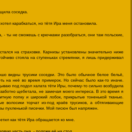
бщила соседка.
хотел карабкаться, но тётя Ира меня остановила.
на, - ты не сможешь с крючками разобраться, они там польские,
остался на страховке. Карнизы установлены значительно ниже
тойчиво стояла на ступеньках стремянки, я лишь придерживал
ошо видны трусики соседки. Это было обычное белое бельё,
ть на неё во время примерок. Но сейчас было как-то иначе.
дываю под подол халата тёти Иры, почему-то сильно возбудила
заботно щебетала, не замечая моего интереса. В это время я
итную попку и широкий лобок, прикрытые тоненькой тканью.
ые волосики торчат из-под краёв трусиков, а обтягивающие
уры пухленькой писечки. Мой писюн был напряжен.
метил как тётя Ира обращается ко мне.
ервую часть она, - положи её на стол.