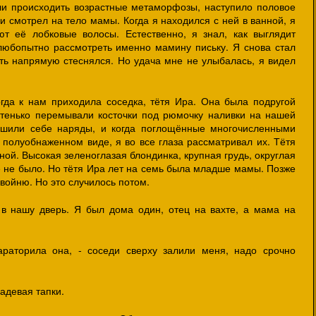
ли происходить возрастные метаморфозы, наступило половое
и смотрел на тело мамы. Когда я находился с ней в ванной, я
ют её лобковые волосы. Естественно, я знал, как выглядит
любопытно рассмотреть именно мамину письку. Я снова стал
ить напрямую стеснялся. Но удача мне не улыбалась, я видел
гда к нам приходила соседка, тётя Ира. Она была подругой
стенько перемывали косточки под рюмочку наливки на нашей
 шили себе наряды, и когда поглощённые многочисленными
олуобнаженном виде, я во все глаза рассматривал их. Тётя
ой. Высокая зеленоглазая блондинка, крупная грудь, округлая
ё не было. Но тётя Ира лет на семь была младше мамы. Позже
войню. Но это случилось потом.
в нашу дверь. Я был дома один, отец на вахте, а мама на
араторила она, - соседи сверху залили меня, надо срочно
надевая тапки.