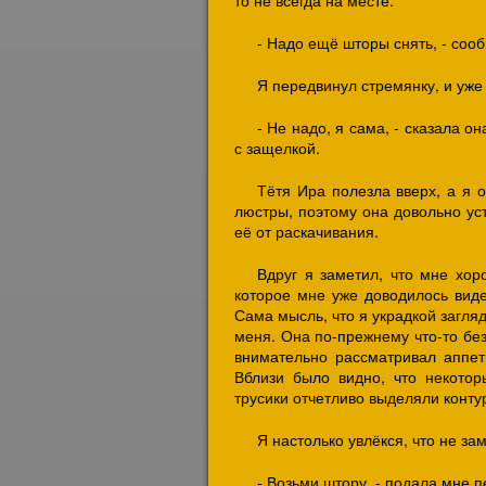
то не всегда на месте.
- Надо ещё шторы снять, - соо
Я передвинул стремянку, и уже 
- Не надо, я сама, - сказала о
с защелкой.
Тётя Ира полезла вверх, а я 
люстры, поэтому она довольно ус
её от раскачивания.
Вдруг я заметил, что мне хор
которое мне уже доводилось виде
Сама мысль, что я украдкой загля
меня. Она по-прежнему что-то без
внимательно рассматривал аппет
Вблизи было видно, что некотор
трусики отчетливо выделяли конт
Я настолько увлёкся, что не за
- Возьми штору, - подала мне п