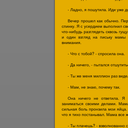
- Ладно, я пошутила. Иди уже д
Вечер прошел как обычно. Пе
спинку. Я с усердием выполнил св
что-нибудь разглядеть сквозь гущ
и один взгляд на письку мамы
внимания.
- Что с тобой? - спросила она.
- Да ничего, - пытался отшутить
- Ты же меня миллион раз виде
- Мам, не знаю, почему так.
Она ничего не ответила. Я
заниматься своими делами. Мама 
сильная боль пронзила мои яйца.
что я тихо постанывал. Мама все 
- Ты плачешь? - взволнованно с