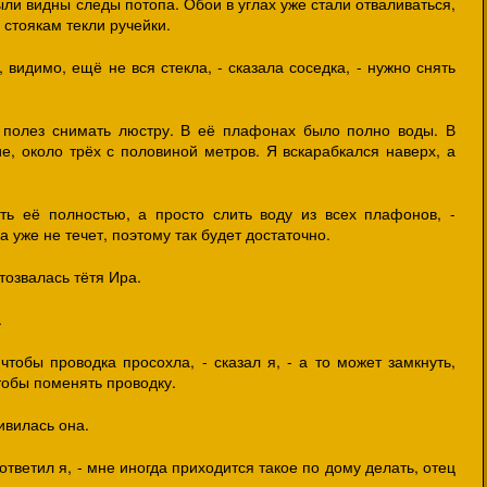
ли видны следы потопа. Обои в углах уже стали отваливаться,
 стоякам текли ручейки.
 видимо, ещё не вся стекла, - сказала соседка, - нужно снять
полез снимать люстру. В её плафонах было полно воды. В
, около трёх с половиной метров. Я вскарабкался наверх, а
ть её полностью, а просто слить воду из всех плафонов, -
а уже не течет, поэтому так будет достаточно.
тозвалась тётя Ира.
.
 чтобы проводка просохла, - сказал я, - а то может замкнуть,
чтобы поменять проводку.
ивилась она.
- ответил я, - мне иногда приходится такое по дому делать, отец