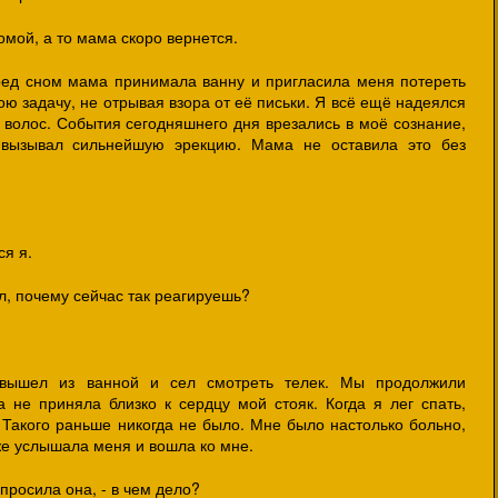
омой, а то мама скоро вернется.
ред сном мама принимала ванну и пригласила меня потереть
ою задачу, не отрывая взора от её письки. Я всё ещё надеялся
у волос. События сегодняшнего дня врезались в моё сознание,
 вызывал сильнейшую эрекцию. Мама не оставила это без
ся я.
л, почему сейчас так реагируешь?
 вышел из ванной и сел смотреть телек. Мы продолжили
не приняла близко к сердцу мой стояк. Когда я лег спать,
 Такого раньше никогда не было. Мне было настолько больно,
же услышала меня и вошла ко мне.
просила она, - в чем дело?