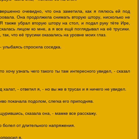
вершенно очевидно, что она заметила, как я пялюсь ей под
ировала. Она продолжила снимать вторую штору, нисколько не
Я также убрал вторую штору на стол, и подал руку тёте Ире,
скалась лицом ко мне, а я все ещё поглядывал на её трусики.
 так, что её трусики оказались на уровне моих глаз.
 - улыбаясь спросила соседка.
то хочу узнать чего такого ты там интересного увидел, - сказал
халат, - ответил я, - но вы же в трусах и я ничего не увидел.
иво покачала подолом, слегка его приподняв.
щурившись, сказала она, - мамке все расскажу.
о болел от длительного напряжения.
попросил я.