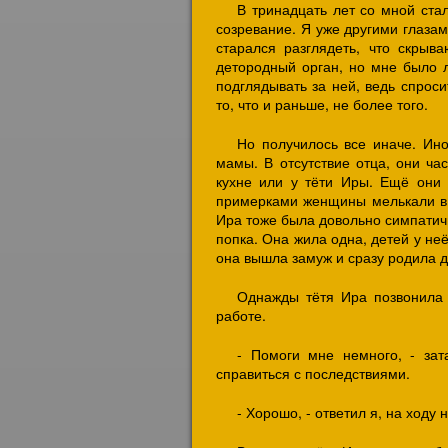
В тринадцать лет со мной ста
созревание. Я уже другими глазам
старался разглядеть, что скрыва
детородный орган, но мне было 
подглядывать за ней, ведь спрос
то, что и раньше, не более того.
Но получилось все иначе. Ино
мамы. В отсутствие отца, они ча
кухне или у тёти Иры. Ещё они
примерками женщины мелькали в п
Ира тоже была довольно симпатичн
попка. Она жила одна, детей у не
она вышла замуж и сразу родила д
Однажды тётя Ира позвонила 
работе.
- Помоги мне немного, - зат
справиться с последствиями.
- Хорошо, - ответил я, на ходу 