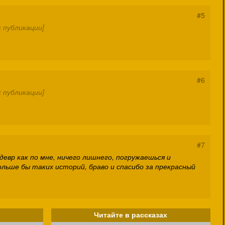
#5
 публикации]
#6
 публикации]
#7
девр как по мне, ничего лишнего, погружаешься и
льше бы таких историй, браво и спасибо за прекрасный
Читайте в рассказах