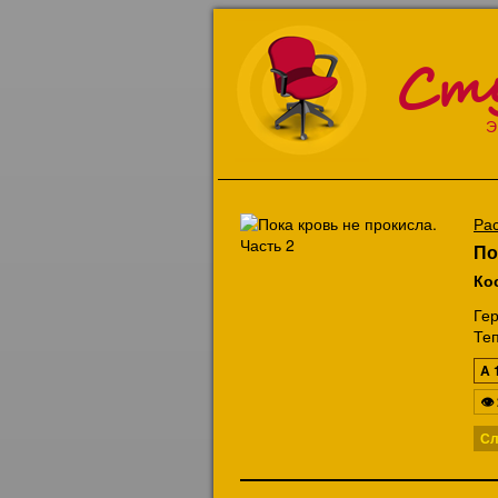
Ст
Э
Ра
По
Ко
Ге
Теп
A
👁
Сл