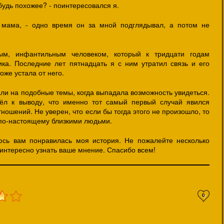
ибудь похожее? - поинтересовался я.
а мама, - одно время он за мной подглядывал, а потом не
ым, инфантильным человеком, который к тридцати годам
ка. Последние лет пятнадцать я с ним утратил связь и его
оже устала от него.
ли на подобные темы, когда выпадала возможность увидеться.
ёл к выводу, что именно тот самый первый случай явился
ошений. Не уверен, что если бы тогда этого не произошло, то
по-настоящему близкими людьми.
еюсь вам понравилась моя история. Не пожалейте несколько
ь интересно узнать ваше мнение. Спасибо всем!
0