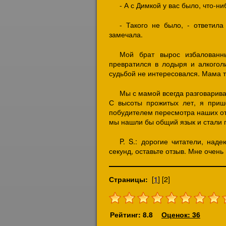
- А с Димкой у вас было, что-н
- Такого не было, - ответил
замечала.
Мой брат вырос избалованн
превратился в лодыря и алкоголи
судьбой не интересовался. Мама т
Мы с мамой всегда разговарива
С высоты прожитых лет, я приш
побудителем пересмотра наших отн
мы нашли бы общий язык и стали 
P. S.: дорогие читатели, над
секунд, оставьте отзыв. Мне очен
Страницы:
[
1
] [2]
Рейтинг: 8.8
Оценок: 36