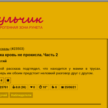
ульчик
РОГЕННАЯ ЗОНА РУНЕТА
ссказы
(#23503)
ка кровь не прокисла. Часть 2
стяй
рой рассказа подглядел, что находится у мамки в трусах.
ерь им обоим предстоит неловкий разговор друг с другом.
14
💾
23761
👍
8.8 (36)
❤
0
⏱
10"
📝
6
📅
25/06/21
учай
Наблюдатели