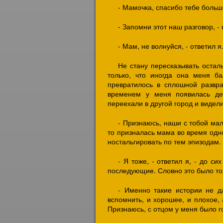
- Мамочка, спасибо тебе больш
- Запомни этот наш разговор, -
- Мам, не волнуйся, - ответил я
Не стану пересказывать оста
только, что иногда она меня б
превратилось в сплошной развр
временем у меня появилась де
переехали в другой город и видел
- Признаюсь, наши с тобой мал
то призналась мама во время одно
ностальгировать по тем эпизодам.
- Я тоже, - ответил я, - до си
последующие. Словно это было то
- Именно такие истории не да
вспомнить, и хорошее, и плохое,
Признаюсь, с отцом у меня было г