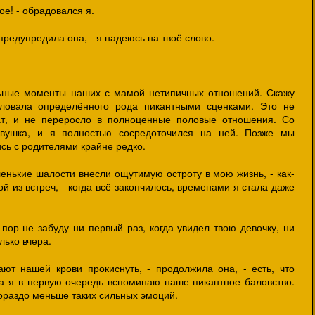
ое! - обрадовался я.
 предупредила она, - я надеюсь на твоё слово.
.
льные моменты наших с мамой нетипичных отношений. Скажу
аловала определённого рода пикантными сценками. Это не
ат, и не переросло в полноценные половые отношения. Со
вушка, и я полностью сосредоточился на ней. Позже мы
ись с родителями крайне редко.
енькие шалости внесли ощутимую остроту в мою жизнь, - как-
й из встреч, - когда всё закончилось, временами я стала даже
х пор не забуду ни первый раз, когда увидел твою девочку, ни
лько вчера.
ют нашей крови прокиснуть, - продолжила она, - есть, что
 а я в первую очередь вспоминаю наше пикантное баловство.
ораздо меньше таких сильных эмоций.