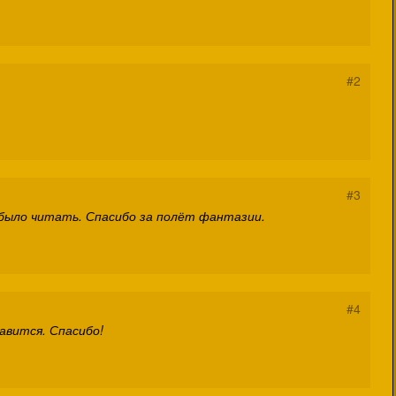
#2
#3
 было читать. Спасибо за полёт фантазии.
#4
авится. Спасибо!