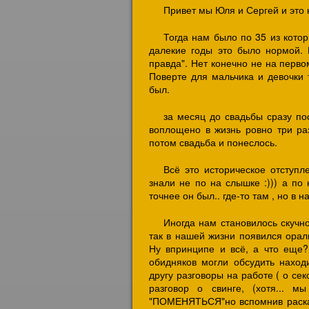
Привет мы Юля и Сергей и это 
Тогда нам было по 35 из котор
далекие годы это было нормой. 
правда". Нет конечно не на перво
Поверте для мальчика и девочки т
был.
за месяц до свадьбы сразу по
воплощено в жизнь ровно три ра
потом свадьба и понеслось.
Всё это историческое отступл
знали не по на слышке :))) а по
точнее он был.. где-то там , но в
Иногда нам становилось скуч
так в нашей жизни появился ораль
Ну впринципе и всё, а что еще
обидняков могли обсудить наход
другу разговоры на работе ( о се
разговор о свинге, (хотя... м
"ПОМЕНЯТЬСЯ"но вспомнив расказ