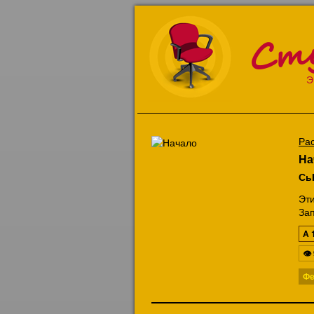
Ст
Э
Ра
На
Сь
Эт
Зап
A
👁
Фе