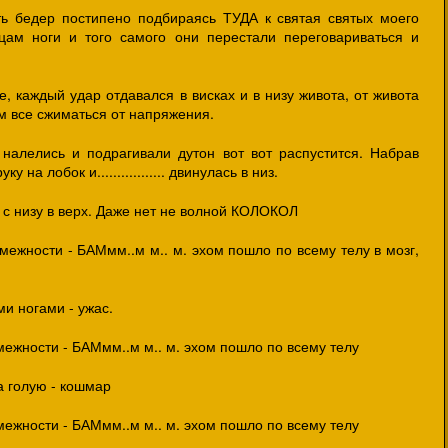
ь бедер постипено подбираясь ТУДА к святая святых моего
ицам ноги и того самого они перестали переговариваться и
, каждый удар отдавался в висках и в низу живота, от живота
ам все сжиматься от напряжения.
 налелись и подрагивали дутон вот вот распустится. Набрав
 на лобок и................. двинулась в низ.
с низу в верх. Даже нет не волной КОЛОКОЛ
межности - БАМмм..м м.. м. эхом пошло по всему телу в мозг,
ми ногами - ужас.
межности - БАМмм..м м.. м. эхом пошло по всему телу
а голую - кошмар
межности - БАМмм..м м.. м. эхом пошло по всему телу