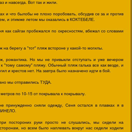
з и навсегда. Вот так и жили.
тах и что былобы не плохо поробовать, обсудив се за и против
ем, и этимже летом мы оказались в КОКТЕБЕЛЕ.
я как сайгак пробежался по окресностям, вбежал со словами
 на берегу а "тот" пляж встороне у какой-то могилы.
яж, романтика. Но мы не привыкли отступать и уже вечером
 "тому самому" пляжу. Обычный пляж галька все как везде, и
ил и крестов нет. На завтра было назначено идти в бой.
ано мы отправились ТУДА.
метров по 10-15 от покрывала к покрывалу.
не принужденно сняли одежду, Сеня остался в плавках я в
АКЛИНЕЛО.
ри постороних руки просто не слушались, мы сидели на
сторонам, но всем было наплевать вокруг нас седели ходили