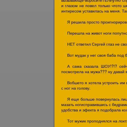
вызывающе-вороситеТЕЛИутно спрс
и глазом не повел только чтото 
интиресом уставилась на меня. Та
Я решила просто проигнориров
Перешла на живот ноги попутно
НЕТ ответил Сергей глаз не сво
Вот мудак у нег своя баба под б
А сама сказала ШОУ!?!? сей
посмотрела на мужа??? ну давай 
Вобшето я хотела устроить им
с ног на голову.
Я еще больше повернулась лиц
мазать ногисправившись с бедрами
удобства и эфекта я подобрала ко
Тот мужик проподнялся на локтя