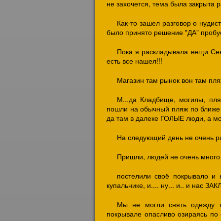
не захочется, тема была закрыта ра
Как-то зашел разговор о нудис
было принято решение "ДА" пробу
Пока я раскладывала вещи Сен
есть все нашел!!!
Магазин там рынок вон там пляж
М...да Кладбище, могилы, пл
пошли на обычный пляж по ближе к
да там в далеке ГОЛЫЕ люди, а мог
На следующий день не очень р
Пришли, людей не очень много 
постелили своё покрывало и 
купальнике, и.... ну... и.. и нас З
Мы не могли снять одежду п
покрывале опасливо озираясь по 