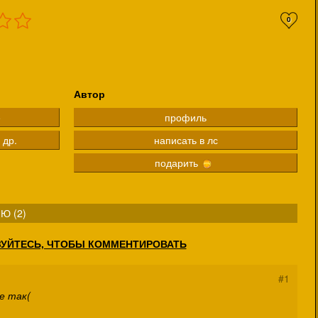
0
Автор
е
профиль
 др.
написать в лс
подарить
Ю (
2
)
ЗУЙТЕСЬ, ЧТОБЫ КОММЕНТИРОВАТЬ
#1
е так(