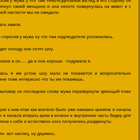
ив у мужа у что там НАБЛЮДАльный взгляд в его сторону он
шепнул своей женщине и она нехотя повернулась на живот и с
кой наглости мы не ожидали.
ать хамов.
 спросив у мужа ну что там надлюдатели успокоились.
дят походу они хотят шоу.
оком а он..... да и она хороша - подумала я.
чась я им устою шоу мало не покажется и вопросительно
мне тоже интересно что ты им покажешь.
 выговор но последние слова мужа перевернули зреющий план
ом к ним итак как всетело было уже намзано кремом я начала
 я начала втирать крем в колени и внутрению часть бедер для
лени к сибе и естествено ноги получились раздвинуты.
х- вот наглец, ну держись.