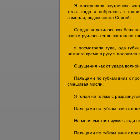
Я масировала внутренюю част
тела. когда я добралась к гран
замерли, рсдом сопел Сергей.
Сердце колотилось как бешеное
вниз струилось тепло заставляя т
я посмотрела туда, ода губки
немного крема в руку я положила руку
Ощущения как от удара волной 
Пальцами по губкам вниз к про
смешивая мисли.
Я голая на пляже с раздвинуты
Пальцами по губкам вниз к про
На меня смотрят чужие люди н
Пальцами по губкам вниз к про