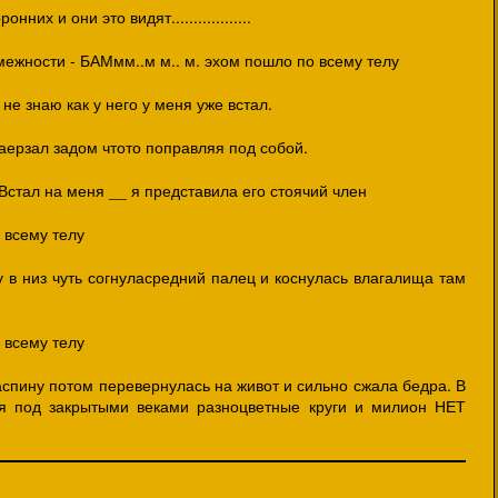
их и они это видят..................
межности - БАМмм..м м.. м. эхом пошло по всему телу
не знаю как у него у меня уже встал.
заерзал задом чтото поправляя под собой.
!! Встал на меня __ я представила его стоячий член
 всему телу
у в низ чуть согнуласредний палец и коснулась влагалища там
 всему телу
аспину потом перевернулась на живот и сильно сжала бедра. В
оя под закрытыми веками разноцветные круги и милион НЕТ