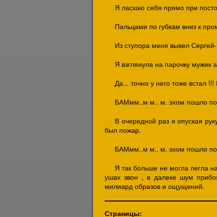
Я ласкаю себя прямо при посторонн
Пальцами по губкам вниз к про
Из ступора меня вывел Сергей- 
Я взглянула на парочку мужик 
Да... точно у него тоже встал !
БАМмм..м м.. м. эхом пошло по
В очередной раз я опуская рук
был пожар.
БАМмм..м м.. м. эхом пошло по
Я так больше не могла легла н
ушах звон , в далеке шум приб
милиард образов и ощущений.
Страницы: