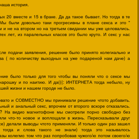
наша история.
ых 20 вместе и 15 в браке. Да да такое бывает. Но тогда в те
Мы были довольно таки прогресивны в плане секса и это "
м и не на втором но на третьем свидании мы уже целовались.
ех лет, из паралельных класов это было круто. И секс у нас
сле подачи заявления, решение было принято колегиально и
за ( по количиству выходных на уже подареной нам даче) а
ение было только для того чтобы вы поняли что о сексе мы
 нарошку и по наитию. И да(((: ИНТЕРНЕТА тогда небыло, ну
 нашей жизни и нашем городе не было.
новато и СОВМЕСТНО мы принимали решение чтото добавить.
ный и анальный секс, впрочем от второго вскоре отказались.
?? На видио магнитофоне мы смотрели порно свободно без
или что-то новое и воплощали в жизнь. Пересказывали друг
ксе) делали выводы чтото применяли. И только один раз зашел
ы тогда и слова такого не знали) тогда это называлось
ы колегмо том что раз попробовав чужого/ю потом своего/ю