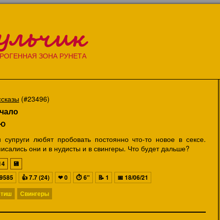
ульчик
РОГЕННАЯ ЗОНА РУНЕТА
ссказы
(#23496)
чало
Ю
и супруги любят пробовать постоянно что-то новое в сексе.
исались они и в нудисты и в свингеры. Что будет дальше?
14
💾
9585
👍
7.7 (24)
❤
0
⏱
6"
📝
1
📅
18/06/21
тиш
Свингеры