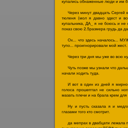
купались обнаженные люди и им б
Через минут двадцать Сергей 
тюленя (мол я давно здест и вс
купальника, ДА_ я не боюсь и не
показ свою 2.5размера грудь да да
Ох... что здесь началось..
тупо... проигнорировали мой жес
Через три дня мы уже во всю н
Чуть позже мы узнали что даль
начали ходить туда.
И вот в один из дней я мирно
голоса прошептал не сильно ног
мазать плечи и на брала крем для 
Ну и пусть сказала я и медл
глазами того кто смотрит.
да мепрах в двабцати лежала п