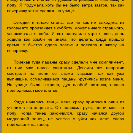
попу. Я подумала хоть бы не было ветра завтра, так как
вечеринку хотят сделать на улице.
Сегодня я плохо спала, все не как не выходила из
головы что произойдет в субботу, может ничего страшного,
успокаивала я себя. И вот наступило утро я весь день
ходила как зомби не знала что делать, когда пришло
время, я быстро одела платье и поехала в школу на
вечеринку.
Приехав туда пацаны сразу сделали мне комплимент,
от них уже пахло спиртным. Девочки же напротив
смотрели на меня со злыми глазами, так как уже
выпившие, осмелившиеся пацаны крутились возле меня.
На улице было ветрено, дул слабый ветерок, опасно
приподнимал мое платье.
Когда начались танцы меня сразу пригласил один из
учеников потанцевать. Он положил руки, почти мне на
попу, когда танец закончился, сразу начался другой
медленной танец, не успела я уйти как меня снова
пригласили на танец.