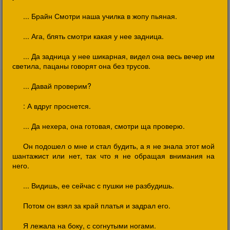
... Брайн Смотри наша училка в жопу пьяная.
... Ага, блять смотри какая у нее задница.
... Да задница у нее шикарная, видел она весь вечер им
светила, пацаны говорят она без трусов.
... Давай проверим?
: А вдруг проснется.
... Да нехера, она готовая, смотри ща проверю.
Он подошел о мне и стал будить, а я не знала этот мой
шантажист или нет, так что я не обращая внимания на
него.
... Видишь, ее сейчас с пушки не разбудишь.
Потом он взял за край платья и задрал его.
Я лежала на боку, с согнутыми ногами.