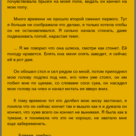
почувствовала брызги на моей попе, видать он канчил на
мою попу.
Много времени не прошло второй сменил первого. Тут
я больше не соображала что делаю, я только хотела чтобы
он не останавливался. Я сильно начала стонать, даже
подмахивать попой, нарастая темп.
... Я же говорил что она шлюха, смотри как стонет. Ей
походу нравится. Блять она меня опять заводит, я сейчас
ей в рот дам.
Он обошел стол и сел рядом со мной, потом приподнял
мою голову подлез под нее, его член уже стоял, он им
побил мне по щекам, со словами соси сука, он насадил
мою голову на член и начал мотать ее вверх вниз.
К тому времени тот кто долбил мою киску застонал, я
поняла что он сейчас кончит так и вышло как я и думала он
кончил, что хуже всего он кончил не вынимая. Я была как в
тумане, я понимала что это не хорошо, не хватало мне
еще забеременеть.
... Бляяяя. заебись.