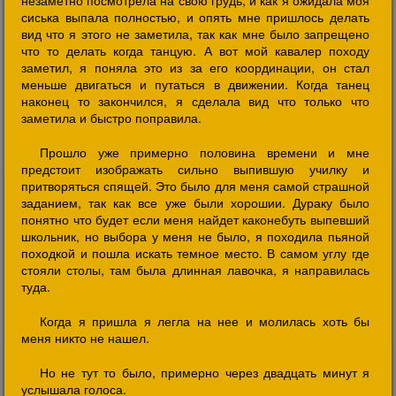
незаметно посмотрела на свою грудь, и как я ожидала моя
сиська выпала полностью, и опять мне пришлось делать
вид что я этого не заметила, так как мне было запрещено
что то делать когда танцую. А вот мой кавалер походу
заметил, я поняла это из за его координации, он стал
меньше двигаться и путаться в движении. Когда танец
наконец то закончился, я сделала вид что только что
заметила и быстро поправила.
Прошло уже примерно половина времени и мне
предстоит изображать сильно выпившую училку и
притворяться спящей. Это было для меня самой страшной
заданием, так как все уже были хорошии. Дураку было
понятно что будет если меня найдет каконебуть выпевший
школьник, но выбора у меня не было, я походила пьяной
походкой и пошла искать темное место. В самом углу где
стояли столы, там была длинная лавочка, я направилась
туда.
Когда я пришла я легла на нее и молилась хоть бы
меня никто не нашел.
Но не тут то было, примерно через двадцать минут я
услышала голоса.