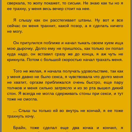
сверкала, то жопу покажет, то сиськи. Не знаю как ты но я
ее трахну, у меня весь вечер стоит на нее.
Я слышу как он расстегивает штаны. Ну вот и все
сейчас он меня трахнит, какой позор, а я сделать ничего
не могу.
Он притулился поближе и начал тыкать своем хуем ища
мою дырочку. Долго ему не пришлось, как только он попал
куда надо, он вставил сразу же до конца, я аж чуть не
крикнула. Потом с большой скоростью начал трахать меня.
Того не желая, я начала получать удовольствие, так как
у меня давно не было секса, я чувствовала что долго меня
не хватит, оргазм приближался очень быстро, еще пару
толчков и меня сильно затрясло и из зо рта вышел дикий
стон. Я всегда не могла сдерживать стоны при секси, и тут
тоже не смогла.
... Слыш ты только ей во внутрь не кончай, я ее тоже
трахнуть хочу.
Брайн, тоже сделал еще два кочка и кончил, я