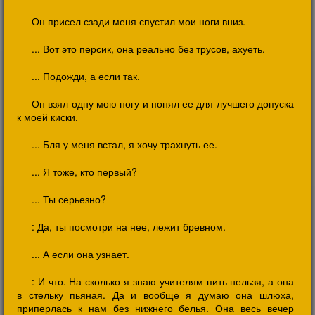
Он присел сзади меня спустил мои ноги вниз.
... Вот это персик, она реально без трусов, ахуеть.
... Подожди, а если так.
Он взял одну мою ногу и понял ее для лучшего допуска
к моей киски.
... Бля у меня встал, я хочу трахнуть ее.
... Я тоже, кто первый?
... Ты серьезно?
: Да, ты посмотри на нее, лежит бревном.
... А если она узнает.
: И что. На сколько я знаю учителям пить нельзя, а она
в стельку пьяная. Да и вообще я думаю она шлюха,
приперлась к нам без нижнего белья. Она весь вечер