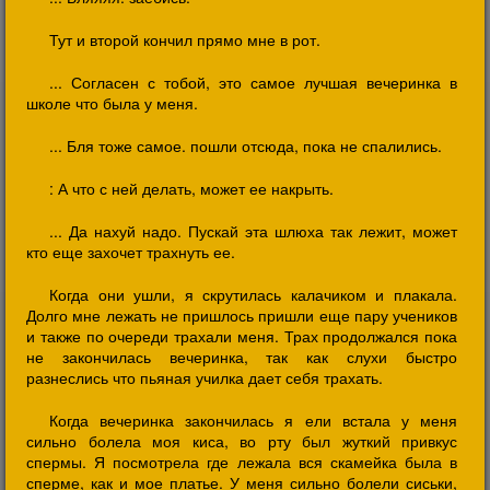
Тут и второй кончил прямо мне в рот.
... Согласен с тобой, это самое лучшая вечеринка в
школе что была у меня.
... Бля тоже самое. пошли отсюда, пока не спалились.
: А что с ней делать, может ее накрыть.
... Да нахуй надо. Пускай эта шлюха так лежит, может
кто еще захочет трахнуть ее.
Когда они ушли, я скрутилась калачиком и плакала.
Долго мне лежать не пришлось пришли еще пару учеников
и также по очереди трахали меня. Трах продолжался пока
не закончилась вечеринка, так как слухи быстро
разнеслись что пьяная училка дает себя трахать.
Когда вечеринка закончилась я ели встала у меня
сильно болела моя киса, во рту был жуткий привкус
спермы. Я посмотрела где лежала вся скамейка была в
сперме, как и мое платье. У меня сильно болели сиськи,