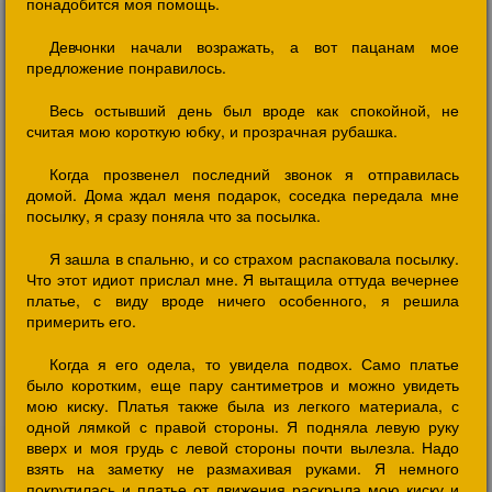
понадобится моя помощь.
Девчонки начали возражать, а вот пацанам мое
предложение понравилось.
Весь остывший день был вроде как спокойной, не
считая мою короткую юбку, и прозрачная рубашка.
Когда прозвенел последний звонок я отправилась
домой. Дома ждал меня подарок, соседка передала мне
посылку, я сразу поняла что за посылка.
Я зашла в спальню, и со страхом распаковала посылку.
Что этот идиот прислал мне. Я вытащила оттуда вечернее
платье, с виду вроде ничего особенного, я решила
примерить его.
Когда я его одела, то увидела подвох. Само платье
было коротким, еще пару сантиметров и можно увидеть
мою киску. Платья также была из легкого материала, с
одной лямкой с правой стороны. Я подняла левую руку
вверх и моя грудь с левой стороны почти вылезла. Надо
взять на заметку не размахивая руками. Я немного
покрутилась и платье от движения раскрыла мою киску и