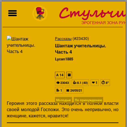
Стульчи
ЭРОГЕННАЯ ЗОНА РУН
(#23430)
Рассказы
Шантаж учительницы.
Часть 4
Lycan1885
A
14
💾
👁
👍
❤
1
⏱
23043
8.1 (40)
8"
📝
📅
1
24/05/21
Молодые
По принуждению
Героиня этого рассказа находится в полной власти
своей молодой Госпожи. Это очень непривычно, но
женщине, кажется, нравится!