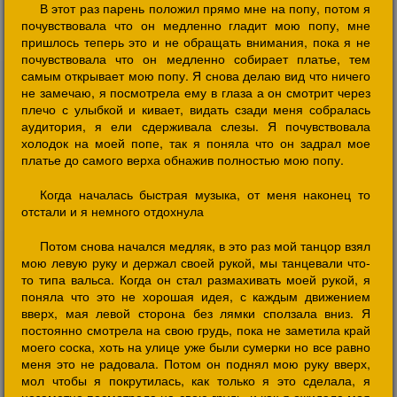
В этот раз парень положил прямо мне на попу, потом я
почувствовала что он медленно гладит мою попу, мне
пришлось теперь это и не обращать внимания, пока я не
почувствовала что он медленно собирает платье, тем
самым открывает мою попу. Я снова делаю вид что ничего
не замечаю, я посмотрела ему в глаза а он смотрит через
плечо с улыбкой и кивает, видать сзади меня собралась
аудитория, я ели сдерживала слезы. Я почувствовала
холодок на моей попе, так я поняла что он задрал мое
платье до самого верха обнажив полностью мою попу.
Когда началась быстрая музыка, от меня наконец то
отстали и я немного отдохнула
Потом снова начался медляк, в это раз мой танцор взял
мою левую руку и держал своей рукой, мы танцевали что-
то типа вальса. Когда он стал размахивать моей рукой, я
поняла что это не хорошая идея, с каждым движением
вверх, мая левой сторона без лямки сползала вниз. Я
постоянно смотрела на свою грудь, пока не заметила край
моего соска, хоть на улице уже были сумерки но все равно
меня это не радовала. Потом он поднял мою руку вверх,
мол чтобы я покрутилась, как только я это сделала, я