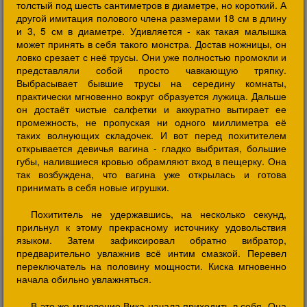
толстый под шесть сантиметров в диаметре, но короткий. А
другой имитация полового члена размерами 18 см в длину
и 3, 5 см в диаметре. Удивляется - как такая малышка
может принять в себя такого монстра. Достав ножницы, он
ловко срезает с неё трусы. Они уже полностью промокли и
представляли собой просто чавкающую тряпку.
Выбрасывает бывшие трусы на середину комнаты,
практически мгновенно вокруг образуется лужица. Дальше
он достаёт чистые салфетки и аккуратно вытирает ее
промежность, не пропуская ни одного миллиметра её
таких волнующих складочек. И вот перед похитителем
открывается девичья вагина - гладко выбритая, большие
губы, налившиеся кровью обрамляют вход в пещерку. Она
так возбуждена, что вагина уже открылась и готова
принимать в себя новые игрушки.
Похититель не удержавшись, на несколько секунд,
прильнул к этому прекрасному источнику удовольствия
языком. Затем зафиксировал обратно вибратор,
предварительно увлажнив всё интим смазкой. Перевел
переключатель на половину мощности. Киска мгновенно
начала обильно увлажняться.
В это же мгновение Вика начала приходить в себя. Она