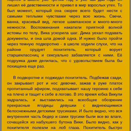
лишил её девственности и привел в мир взрослых утех. То
был момент, который она скорее всего будет нести с
самыми теплыми чувствами через всю жизнь. Свечи,
ванна, красивый вид, легкое шампанское и много-много
нежности. Воспоминания накатили приятной волной
истомы по телу, Вика ускорила шаг. Дима уехал подавать
документы, и она шла домой одна. И нужно было пройти
через темную подворотню - в школе ходили слухи, что на
районе орудует похититель, который ворует
старшеклассниц и сексуально забавляется с ними. Её
подружка даже делилась, что с удовольствием была бы
похищена еще раз.
В подворотне и поджидал похититель. Подбежав сзади,
он закрывает рот и нос девочке, зажав в руке платок
пропитанный эфиром, подхватывает нашу героиню к себе
на плечо и тащит к себе в логово. В это время юбка Викули
задралась, и выставились на всеобщее обозрение
прекрасные ягодицы девушки с виднеющимися
белоснежными детскими трусиками. И было видно, что вся
внутренняя часть бедер и сами трусики были все во влаге,
сочащейся из набухшего бутона Вики. Было видно, как у
похитителя полезли на лоб глаза. Похититель быстро