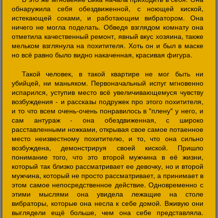
обнаружила себя обездвиженной, с ноющей киской,
истекающей соками, и работающим вибратором. Она
ничего не могла поделать. Обведя взглядом комнату она
отметила качественный ремонт, явный вкус хозяина, также
мельком взглянула на похитителя. Хоть он и был в маске
но всё равно было видно накаченная, красивая фигура.
Такой человек, в такой квартире не мог быть ни
убийцей, ни маньяком. Первоначальный испуг мгновенно
испарился, уступив место всё увеличивающемуся чувству
возбуждения - и рассказы подружек про этого похитителя,
и то что всем очень-очень понравилось в "плену" у него, и
сам антураж - она обездвиженная, с широко
расставленными ножками, открывая свое самое потаенное
место неизвестному похитителю, и то, что она сильно
возбуждена, демонстрируя своей киской. Пришло
понимание того, что это второй мужчина в её жизни,
который так близко рассматривает ее девочку, но и второй
мужчина, который не просто рассматривает, а принимает в
этом самое непосредственное действие. Одновременно с
этими мыслями она увидела лежащие на столе
вибраторы, которые она несла к себе домой. Вживую они
выглядели ещё больше, чем она себе представляла.