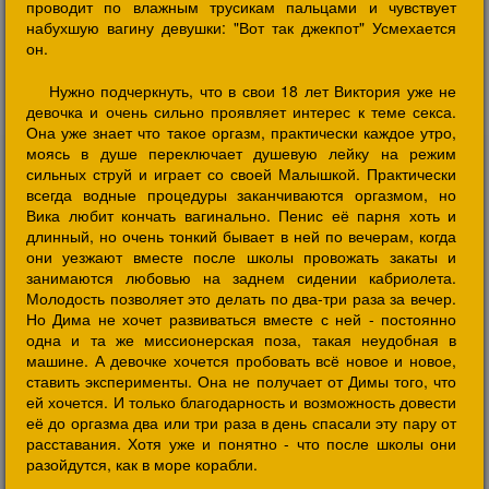
проводит по влажным трусикам пальцами и чувствует
набухшую вагину девушки: "Вот так джекпот" Усмехается
он.
Нужно подчеркнуть, что в свои 18 лет Виктория уже не
девочка и очень сильно проявляет интерес к теме секса.
Она уже знает что такое оргазм, практически каждое утро,
моясь в душе переключает душевую лейку на режим
сильных струй и играет со своей Малышкой. Практически
всегда водные процедуры заканчиваются оргазмом, но
Вика любит кончать вагинально. Пенис её парня хоть и
длинный, но очень тонкий бывает в ней по вечерам, когда
они уезжают вместе после школы провожать закаты и
занимаются любовью на заднем сидении кабриолета.
Молодость позволяет это делать по два-три раза за вечер.
Но Дима не хочет развиваться вместе с ней - постоянно
одна и та же миссионерская поза, такая неудобная в
машине. А девочке хочется пробовать всё новое и новое,
ставить эксперименты. Она не получает от Димы того, что
ей хочется. И только благодарность и возможность довести
её до оргазма два или три раза в день спасали эту пару от
расставания. Хотя уже и понятно - что после школы они
разойдутся, как в море корабли.