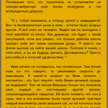
Понимание того, что похититель не остановится на
электро-вибраторе ещё более возбудили и так
возбужденную девушку.
"Я с тобой поиграюсь и отпущу целой и невредимой.
Вон та бесформенная кучка в луже - остатки твоих мокрых
трусов. Я всё снял на телефон. Видел как ты выходила с
этой коробкой из почты. Как думаешь, что будет с твоей
репутацией, если все узнают, что лучшая девочка школы
трахает себя вот таким огромным дилдо. Я просто эти
фотки выложу на сайте вашей школы. Поэтому я сниму с
тебя кляп, а ты не будешь кричать. Договорились? Просто
расслабься и получай удовольствие. "
Вике ничего не оставалось, как согласиться. Тем более
пока он это говорил, то увеличивал скорость до
максимума. В какой-то момент из Вики потекло -
непонятно - это был эякулят, либо Викин мочевой пузырь
не выдержал. Тем не менее Викулька только что получила
свой первый по настоящему крутой оргазм,
сопровождающийся сквиртом. Ей было плевать, что она в
луже, она в это мгновение была своей вульвой, чувствуя
каждый миллиметр своих внешних губ, но ей хотелось ещё
и ещё испытывать эти ощущения. Т. к. она была крепко