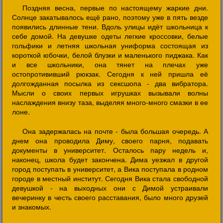
Поздняя весна, первые по настоящему жаркие дни.
Солнце закатывалось ещё рано, поэтому уже в пять везде
появились длинные тени. Вдоль улицы идёт школьница к
себе домой. На девушке одеты легкие кроссовки, белые
гольфики и летняя школьная униформа состоящая из
короткой юбочки, белой блузки и маленького пиджака. Как
и все школьники, она тянет на плечах уже
остопротививший рюкзак. Сегодня к ней пришла её
долгожданная посылка из сексшопа - два вибратора.
Мысли о своих первых игрушках вызывали волны
наслаждения внизу таза, выделяя много-много смазки в ее
лоне.
Она задержалась на почте - была большая очередь. А
днем она проводила Диму, своего парня, подавать
документы в университет. Осталось пару недель и,
наконец, школа будет закончена. Дима уезжал в другой
город поступать в университет, а Вика поступала в родном
городе в местный институт. Сегодня Вика стала свободной
девушкой - на выходных они с Димой устраивали
вечеринку в честь своего расставания, было много друзей
и знакомых.