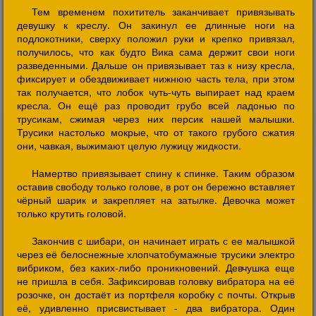
Тем временем похититель заканчивает привязывать
девушку к креслу. Он закинул ее длинные ноги на
подлокотники, сверху положил руки и крепко привязал,
получилось, что как будто Вика сама держит свои ноги
разведенными. Дальше он привязывает таз к низу кресла,
фиксирует и обездвиживает нижнюю часть тела, при этом
так получается, что лобок чуть-чуть выпирает над краем
кресла. Он ещё раз проводит грубо всей ладонью по
трусикам, сжимая через них персик нашей малышки.
Трусики настолько мокрые, что от такого грубого сжатия
они, чавкая, выжимают целую лужицу жидкости.
Намертво привязывает спину к спинке. Таким образом
оставив свободу только голове, в рот он бережно вставляет
чёрный шарик и закрепляет на затылке. Девочка может
только крутить головой.
Закончив с шибари, он начинает играть с ее малышкой
через её белоснежные хлопчатобумажные трусики электро
вибриком, без каких-либо проникновений. Девчушка еще
не пришла в себя. Зафиксировав головку вибратора на её
розочке, он достаёт из портфеля коробку с почты. Открыв
её, удивленно присвистывает - два вибратора. Один