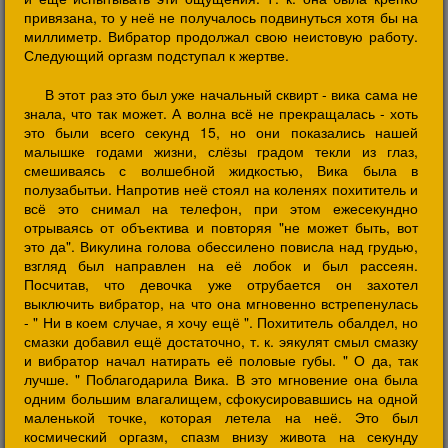
привязана, то у неё не получалось подвинуться хотя бы на
миллиметр. Вибратор продолжал свою неистовую работу.
Следующий оргазм подступал к жертве.
В этот раз это был уже начальный сквирт - вика сама не
знала, что так может. А волна всё не прекращалась - хоть
это были всего секунд 15, но они показались нашей
малышке годами жизни, слёзы градом текли из глаз,
смешиваясь с волшебной жидкостью, Вика была в
полузабытьи. Напротив неё стоял на коленях похититель и
всё это снимал на телефон, при этом ежесекундно
отрываясь от объектива и повторяя "не может быть, вот
это да". Викулина голова обессилено повисла над грудью,
взгляд был направлен на её лобок и был рассеян.
Посчитав, что девочка уже отрубается он захотел
выключить вибратор, на что она мгновенно встрепенулась
- " Ни в коем случае, я хочу ещё ". Похититель обалдел, но
смазки добавил ещё достаточно, т. к. эякулят смыл смазку
и вибратор начал натирать её половые губы. " О да, так
лучше. " Поблагодарила Вика. В это мгновение она была
одним большим влагалищем, сфокусировавшись на одной
маленькой точке, которая летела на неё. Это был
космический оргазм, спазм внизу живота на секунду