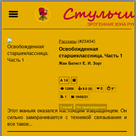
Стульчи
ЭРОГЕННАЯ ЗОНА РУН
(#23404)
Рассказы
Освобожденная
старшеклассница. Часть 1
Жан Батист Е. И. Зорг
A
14
💾
👁
👍
❤
0
⏱
12906
8.6 (8)
9"
📝
📅
1
19/05/21
Случай
По принуждению
Этот маньяк оказался настоящим извращенцем. Он
сильно заморачивается с техникой связывания и
все такое...