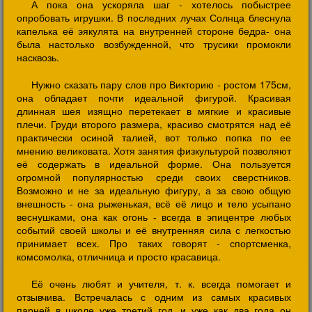
А пока она ускоряла шаг - хотелось побыстрее
опробовать игрушки. В последних лучах Солнца блеснула
капелька её эякулята на внутренней стороне бедра- она
была настолько возбужденной, что трусики промокли
насквозь.
Нужно сказать пару слов про Викторию - ростом 175см,
она обладает почти идеальной фигурой. Красивая
длинная шея изящно перетекает в мягкие и красивые
плечи. Груди второго размера, красиво смотрятся над её
практически осиной талией, вот только попка по ее
мнению великовата. Хотя занятия физкультурой позволяют
её содержать в идеальной форме. Она пользуется
огромной популярностью среди своих сверстников.
Возможно и не за идеальную фигуру, а за свою общую
внешность - она рыженькая, всё её лицо и тело усыпано
веснушками, она как огонь - всегда в эпицентре любых
событий своей школы и её внутренняя сила с легкостью
принимает всех. Про таких говорят - спортсменка,
комсомолка, отличница и просто красавица.
Её очень любят и учителя, т. к. всегда помогает и
отзывчива. Встречалась с одним из самых красивых
парней в школе уже третий год, и уже как два года он