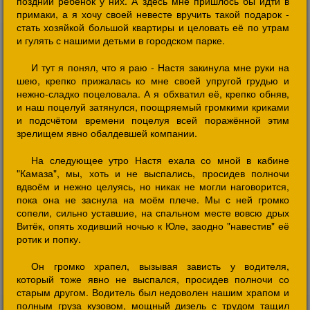
поздний ребёнок у них. А здесь мне пришлось бы идти в
примаки, а я хочу своей невесте вручить такой подарок -
стать хозяйкой большой квартиры и целовать её по утрам
и гулять с нашими детьми в городском парке.
И тут я понял, что я раю - Настя закинула мне руки на
шею, крепко прижалась ко мне своей упругой грудью и
нежно-сладко поцеловала. А я обхватил её, крепко обняв,
и наш поцелуй затянулся, поощряемый громкими криками
и подсчётом времени поцелуя всей поражённой этим
зрелищем явно обалдевшей компании.
На следующее утро Настя ехала со мной в кабине
"Камаза", мы, хоть и не выспались, просидев полночи
вдвоём и нежно целуясь, но никак не могли наговорится,
пока она не заснула на моём плече. Мы с ней громко
сопели, сильно уставшие, на спальном месте вовсю дрых
Витёк, опять ходивший ночью к Юле, заодно "навестив" её
ротик и попку.
Он громко храпел, вызывая зависть у водителя,
который тоже явно не выспался, просидев полночи со
старым другом. Водитель был недоволен нашим храпом и
полным груза кузовом, мощный дизель с трудом тащил