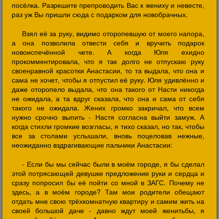
посёлка. Разрешите препроводить Вас к жениху и невесте,
раз уж Вы пришли сюда с подарком для новобрачных.
Взял её за руку, видимо оторопевшую от моего напора,
а она позволила отвести себя и вручить подарок
новоиспечённой чете. А когда Юля ехидно
прокомментировала, что я так долго не отпускаю руку
своенравной красотки Анастасии, то та выдала, что она и
сама не хочет, чтобы я отпустил её руку. Юля удивлённо и
даже оторопело выдала, что она такого от Насти никогда
не ожидала, а та вдруг сказала, что она и сама от себя
такого не ожидала. Жених громко закричал, что всем
нужно срочно выпить - Настя согласна выйти замуж. А
когда стихли громкие возгласы, я тихо сказал, но так, чтобы
все за столами услышали, вновь поцеловав нежные,
неожиданно вздрагивающие пальчики Анастасии:
- Если бы мы сейчас были в моём городе, я бы сделал
этой потрясающей девушке предложение руки и сердца и
сразу попросил бы её пойти со мной в ЗАГС. Почему не
здесь, а в моём городе? Там мои родители обещают
отдать мне свою трёхкомнатную квартиру и самим жить на
своей большой даче - давно ждут моей женитьбы, я