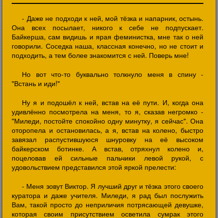
- Даже не подходи к ней, мой тёзка и напарник, остынь.
Она всех посылает, никого к себе не подпускает.
Байкерша, сам видишь и ярая феминистка, мне так о ней
говорили. Соседка наша, классная конечно, но не стоит и
подходить, а тем более знакомится с ней. Поверь мне!
Но вот что-то буквально толкнуло меня в спину -
"Встань и иди!"
Ну я и подошёл к ней, встав на её пути. И, когда она
удивлённо посмотрела на меня, то я, сказав негромко -
"Миледи, постойте спокойно одну минутку, я сейчас". Она
оторопела и остановилась, а я, встав на колено, быстро
завязал распустившуюся шнуровку на её высоком
байкерском ботинке. А встав, отряхнул колено и,
поцеловав ей сильные пальчики левой рукой, с
удовольствием представился этой яркой прелести:
- Меня зовут Виктор. Я лучший друг и тёзка этого своего
куратора и даже учителя. Миледи, я рад был послужить
Вам, такой просто до неприличия потрясающей девушке,
которая своим присутствием осветила сумрак этого