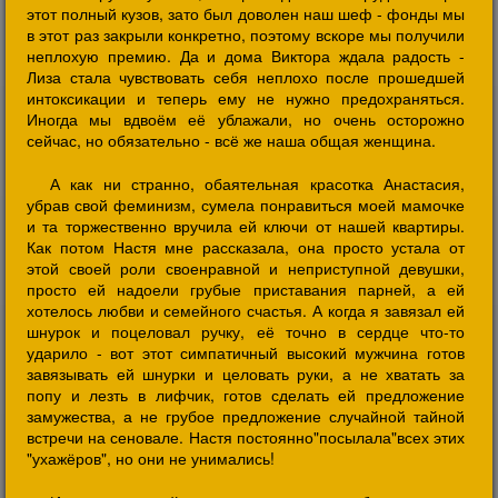
этот полный кузов, зато был доволен наш шеф - фонды мы
в этот раз закрыли конкретно, поэтому вскоре мы получили
неплохую премию. Да и дома Виктора ждала радость -
Лиза стала чувствовать себя неплохо после прошедшей
интоксикации и теперь ему не нужно предохраняться.
Иногда мы вдвоём её ублажали, но очень осторожно
сейчас, но обязательно - всё же наша общая женщина.
А как ни странно, обаятельная красотка Анастасия,
убрав свой феминизм, сумела понравиться моей мамочке
и та торжественно вручила ей ключи от нашей квартиры.
Как потом Настя мне рассказала, она просто устала от
этой своей роли своенравной и неприступной девушки,
просто ей надоели грубые приставания парней, а ей
хотелось любви и семейного счастья. А когда я завязал ей
шнурок и поцеловал ручку, её точно в сердце что-то
ударило - вот этот симпатичный высокий мужчина готов
завязывать ей шнурки и целовать руки, а не хватать за
попу и лезть в лифчик, готов сделать ей предложение
замужества, а не грубое предложение случайной тайной
встречи на сеновале. Настя постоянно"посылала"всех этих
"ухажёров", но они не унимались!