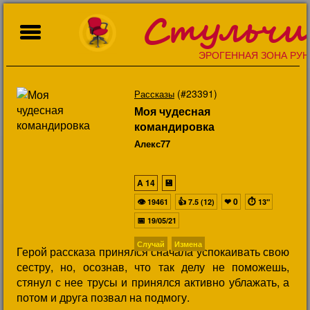
Стульчи
ЭРОГЕННАЯ ЗОНА РУН
(#23391)
Рассказы
Моя чудесная
командировка
Алекс77
A
14
💾
👁
👍
❤
0
⏱
19461
7.5 (12)
13"
📅
19/05/21
Случай
Измена
Герой рассказа принялся сначала успокаивать свою
сестру, но, осознав, что так делу не поможешь,
стянул с нее трусы и принялся активно ублажать, а
потом и друга позвал на подмогу.