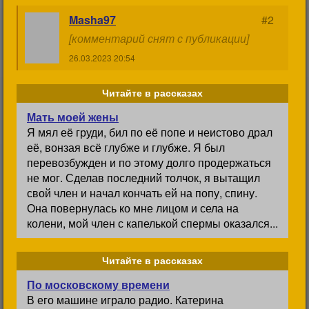
Masha97
#2
[комментарий снят с публикации]
26.03.2023 20:54
Читайте в рассказах
Мать моей жены
Я мял её груди, бил по её попе и неистово драл
её, вонзая всё глубже и глубже. Я был
перевозбужден и по этому долго продержаться
не мог. Сделав последний толчок, я вытащил
свой член и начал кончать ей на попу, спину.
Она повернулась ко мне лицом и села на
колени, мой член с капелькой спермы оказался...
Читайте в рассказах
По московскому времени
В его машине играло радио. Катерина