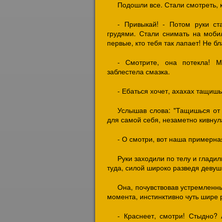
Подошли все. Стали смотреть, 
- Привыкай! - Потом руки ст
грудями. Стали снимать на мобил
первые, кто тебя так лапает! Не б
- Смотрите, она потекла! М
заблестела смазка.
- Ебаться хочет, ахахах тащишь
Услышав слова: "Тащишься от 
для самой себя, незаметно кивнул
- О смотри, вот наша примерна
Руки заходили по телу и глади
туда, силой широко разведя девуш
Она, почувствовав устремленны
момента, инстинктивно чуть шире 
- Краснеет, смотри! Стыдно? 