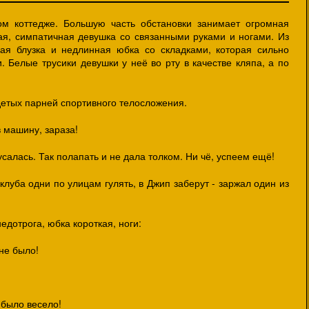
м коттедже. Большую часть обстановки занимает огромная
ная, симпатичная девушка со связанными руками и ногами. Из
ая блузка и недлинная юбка со складками, которая сильно
. Белые трусики девушки у неё во рту в качестве кляпа, а по
детых парней спортивного телосложения.
в машину, зараза!
кусалась. Так полапать и не дала толком. Ни чё, успеем ещё!
 клуба одни по улицам гулять, в Джип заберут - заржал один из
недотрога, юбка короткая, ноги:
не было!
 было весело!