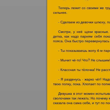
Теперь лежит со своими же тр
сильнее.
- Сделаем из девочки шлюху, п
Смотри, у неё щеки красные. 
детка, как надо парням себя пок
пояса. Она быстро перевернулась н
- Ты показываешь жопу 4-м пар
- Мычит чё-то! Что? Не слышим
- Классная ты тёлочка! Не расс
- Я разденусь - жарко чёт! На
твою попку, пока. Хлопает по попк
Девушка в этот момен испытыва
сволочами так лежать: Но почему м
сказала она сама себе, и тут по 