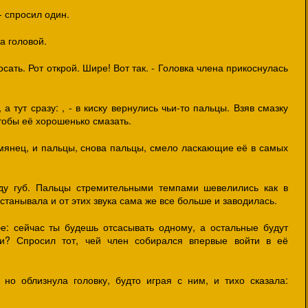
- спросил один.
а головой.
осать. Рот открой. Шире! Вот так. - Головка члена прикоснулась
 а тут сразу: , - в киску вернулись чьи-то пальцы. Взяв смазку
чтобы её хорошенько смазать.
мянец, и пальцы, снова пальцы, смело ласкающие её в самых
ду губ. Пальцы стремительными темпами шевелились как в
постанывала и от этих звука сама же все больше и заводилась.
е: сейчас ты будешь отсасывать одному, а остальные будут
ки? Спросил тот, чей член собирался впервые войти в её
но облизнула головку, будто играя с ним, и тихо сказала: