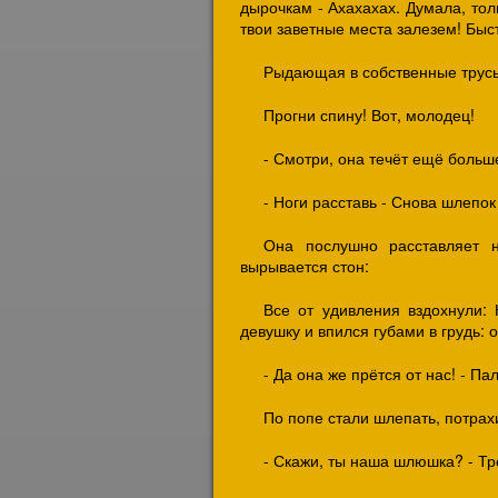
дырочкам - Ахахахах. Думала, толь
твои заветные места залезем! Быс
Рыдающая в собственные трусы
Прогни спину! Вот, молодец!
- Смотри, она течёт ещё больш
- Ноги расставь - Снова шлепок
Она послушно расставляет 
вырывается стон:
Все от удивления вздохнули:
девушку и впился губами в грудь: 
- Да она же прётся от нас! - Па
По попе стали шлепать, потрах
- Скажи, ты наша шлюшка? - Тр