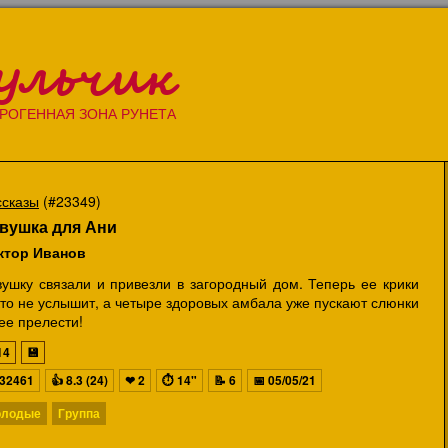
ульчик
РОГЕННАЯ ЗОНА РУНЕТА
ссказы
(#23349)
вушка для Ани
ктор Иванов
вушку связали и привезли в загородный дом. Теперь ее крики
то не услышит, а четыре здоровых амбала уже пускают слюнки
ее прелести!
14
💾
32461
👍
8.3 (24)
❤
2
⏱
14"
📝
6
📅
05/05/21
олодые
Группа