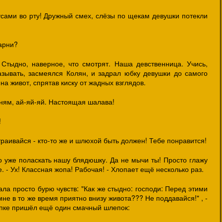
усами во рту! Дружный смех, слёзы по щекам девушки потекли
арни?
Стыдно, наверное, что смотрят. Наша девственница. Учись,
азывать, засмеялся Колян, и задрал юбку девушки до самого
а живот, спрятав киску от жадных взглядов.
ням, ай-яй-яй. Настоящая шалава!
!
траивайся - кто-то же и шлюхой быть должен! Тебе понравится!
до уже поласкать нашу блядюшку. Да не мычи ты! Просто глажу
е. - Ух! Классная жопа! Рабочая! - Хлопает ещё несколько раз.
ла просто бурю чувств: "Как же стыдно: господи: Перед этими
не в то же время приятно внизу живота??? Не поддавайся!" , -
попке пришёл ещё один смачный шлепок: