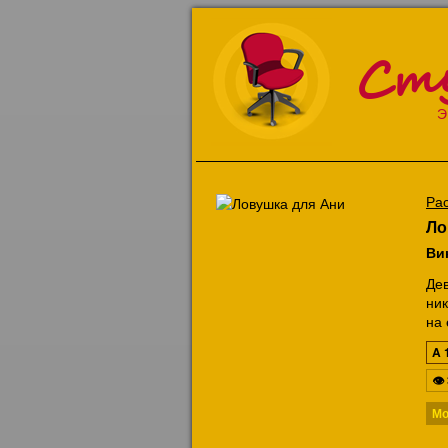
Ст
Э
Ра
Ло
Ви
Де
ник
на 
A
👁
М