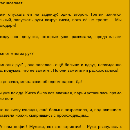
как шлепает.
али опускать ей на задницу: один, второй. Третий занялся
ьный, запускать руки вокруг киски, пока её не трогая. - Мы
лагодари!
ежду ног девушки, которые уже развязали, предательски
ся от многих рук?
многих рук" , она завелась ещё больше и вдруг, неожиданно
а, подумав, что не заметят. Но они заметилии расхохотались!
я девочка, мечтавшая об одном парне! Да!
ли уже всюду. Киска была вся влажная, парни уставились прямо
ке ноги.
е на киску взгляды, ещё больше покраснела, и, под влиянием
развела ножки, смирившись с происходящим...
А нам пофиг! Мужики, вот это стриптиз! - Руки рванулись к