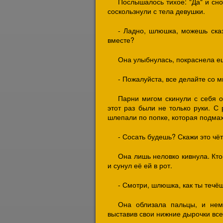
Послышалось тихое: "Да" и сно
соскользнули с тела девушки.
- Ладно, шлюшка, можешь сказ
вместе?
Она улыбнулась, покраснела ещ
- Пожалуйста, все делайте со мн
Парни мигом скинули с себя о
этот раз были не только руки. С
шлепали по попке, которая подмах
- Сосать будешь? Скажи это чё
Она лишь неловко кивнула. Кто
и сунул её ей в рот.
- Смотри, шлюшка, как ты течёш
Она облизала пальцы, и нем
выставив свои нижние дырочки все