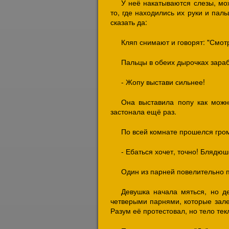
У неё накатываются слезы, мож
то, где находились их руки и паль
сказать да:
Кляп снимают и говорят: "Смотр
Пальцы в обеих дырочках зара
- Жопу выстави сильнее!
Она выставила попу как можн
застонала ещё раз.
По всей комнате прошелся гро
- Ебаться хочет, точно! Блядюш
Один из парней повелительно 
Девушка начала мяться, но д
четверыми парнями, которые залез
Разум её протестовал, но тело те