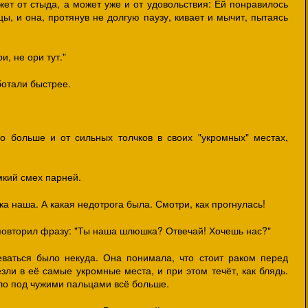
ет от стыда, а может уже и от удовольствия: Ей понравилось
цы, и она, протянув не долгую паузу, кивает и мычит, пытаясь
и, не ори тут."
ботали быстрее.
о больше и от сильных толчков в своих "укромных" местах,
мкий смех парней.
ка наша. А какая недотрога была. Смотри, как прогнулась!
повторил фразу: "Ты наша шлюшка? Отвечай! Хочешь нас?"
еваться было некуда. Она понимала, что стоит раком перед
ли в её самые укромные места, и при этом течёт, как блядь.
кло под чужими пальцами всё больше.