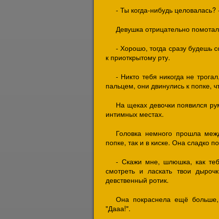
- Ты когда-нибудь целовалась? 
Девушка отрицательно помотал
- Хорошо, тогда сразу будешь с
к приоткрытому рту.
- Никто тебя никогда не трогал,
пальцем, они двинулись к попке, 
На щеках девочки появился ру
интимных местах.
Головка немного прошла меж
попке, так и в киске. Она сладко 
- Скажи мне, шлюшка, как теб
смотреть и ласкать твои дыроч
девственный ротик.
Она покраснела ещё больше, 
"Дааа!".