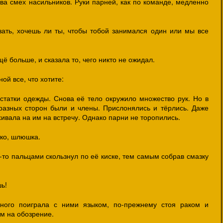
ва смех насильников. Руки парней, как по команде, медленно
ать, хочешь ли ты, чтобы тобой занимался один или мы все
ё больше, и сказала то, чего никто не ожидал.
ой все, что хотите:
статки одежды. Снова её тело окружило множество рук. Но в
 разных сторон были и члены. Прислонялись и тёрлись. Даже
ивала на им на встречу. Однако парни не торопились.
тко, шлюшка.
-то пальцами скользнул по её киске, тем самым собрав смазку
ь!
ного поиграла с ними языком, по-прежнему стоя раком и
м на обозрение.