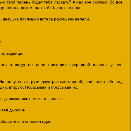
ко твой парень будет тебя ласкать? А нас вон сколько! Во все
тро встала раком, шлюха! Шлепок по попе.
 девушка послушно встала раком, как велели.
е.
 по заднице.
ноги и когда по попе проходит очередной шлепок у неё
 На попу легли руки двух разных парней, ещё один лёг под
одну, вторую. Посасывая и покусывая их.
льцы оказались в киске и в попке.
ивая дырочки.
ебовательно спросил один.