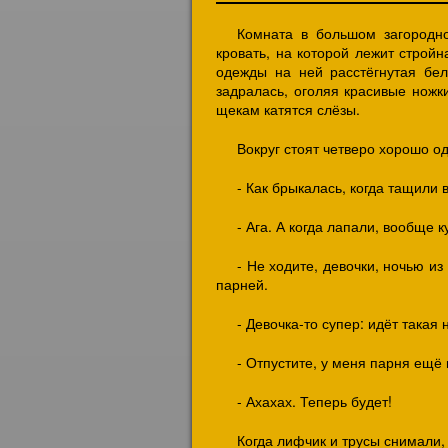
Комната в большом загородно
кровать, на которой лежит строй
одежды на ней расстёгнутая бел
задралась, оголяя красивые ножки
щекам катятся слёзы.
Вокруг стоят четверо хорошо о
- Как брыкалась, когда тащили 
- Ага. А когда лапали, вообще 
- Не ходите, девочки, ночью из
парней.
- Девочка-то супер: идёт такая 
- Отпустите, у меня парня ещё 
- Ахахах. Теперь будет!
Когда лифчик и трусы снимали,