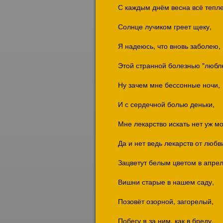
С каждым днём весна всё тепле
Солнце лучиком греет щеку,
Я надеюсь, что вновь заболею,
Этой странной болезнью "любл
Ну зачем мне бессонные ночи,
И с сердечной болью деньки,
Мне лекарство искать нет уж мо
Да и нет ведь лекарств от любв
Зацветут белым цветом в апрел
Вишни старые в нашем саду,
Позовёт озорной, загорелый,
Побегу я за ним, как в бреду.