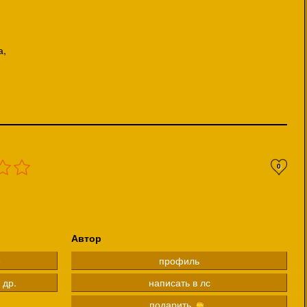
,
а,
0
Автор
е
профиль
 др.
написать в лс
подарить