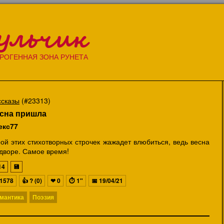
ульчик
РОГЕННАЯ ЗОНА РУНЕТА
ссказы
(#23313)
сна пришла
екс77
ой этих стихотворных строчек жажадет влюбиться, ведь весна
дворе. Самое время!
14
💾
1578
👍
? (0)
❤
0
⏱
1"
📅
19/04/21
мантика
Поэзия