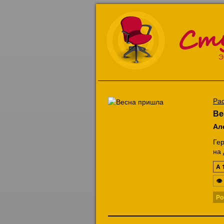
Ст
Э
Ра
Ве
Ал
Гер
на 
A
👁
Ро