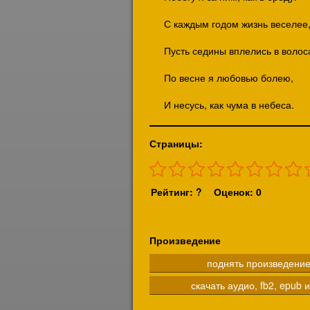
С каждым годом жизнь веселее
Пусть седины вплелись в волос
По весне я любовью болею,
И несусь, как чума в небеса.
Страницы:
Рейтинг: ?
Оценок: 0
Произведение
поднять произведени
скачать аудио, fb2, epub и