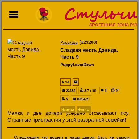
Стульчи
ЭРОГЕННАЯ ЗОНА РУН
(#23286)
Рассказы
Сладкая месть Дэвида.
Часть 9
PuppyLoverDawn
A
14
💾
👁
👍
❤
2
⏱
23382
8.7 (10)
9"
📝
📅
5
09/04/21
Измена
Фетиш
Мамка и две дочери усердно отсасывают псу.
Странные пристрастия у этой развратной семейки!
Следующим кто вошел в наши двери, был, на самом