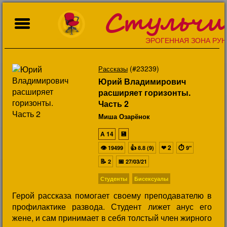
Стульчи
ЭРОГЕННАЯ ЗОНА РУН
(#23239)
Рассказы
Юрий Владимирович
расширяет горизонты.
Часть 2
Миша Озарёнок
A
14
💾
👁
👍
❤
2
⏱
19499
8.8 (9)
9"
📝
📅
2
27/03/21
Студенты
Бисексуалы
Герой рассказа помогает своему преподавателю в
профилактике развода. Студент лижет анус его
жене, и сам принимает в себя толстый член жирного