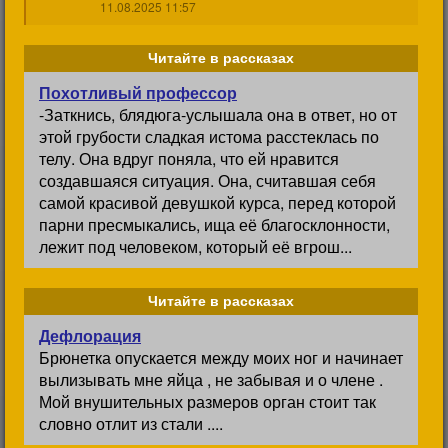
11.08.2025 11:57
Читайте в рассказах
Похотливый профессор
-Заткнись, блядюга-услышала она в ответ, но от
этой грубости сладкая истома расстеклась по
телу. Она вдруг поняла, что ей нравится
создавшаяся ситуация. Она, считавшая себя
самой красивой девушкой курса, перед которой
парни пресмыкались, ища её благосклонности,
лежит под человеком, который её вгрош...
Читайте в рассказах
Дефлорация
Брюнетка опускается между моих ног и начинает
вылизывать мне яйца , не забывая и о члене .
Мой внушительных размеров орган стоит так
словно отлит из стали ....