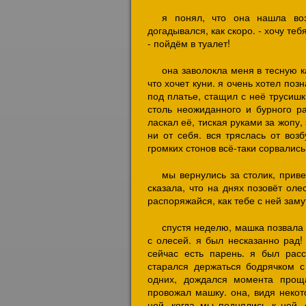
я понял, что она нашла во
догадывался, как скоро. - хочу те
- пойдём в туалет!
она заволокла меня в тесную к
что хочет куни. я очень хотел поз
под платье, стащил с неё трусишк
столь неожиданного и бурного ра
ласкал её, тиская руками за жопу, 
ни от себя. вся тряслась от воз
громких стонов всё-таки сорвались 
мы вернулись за столик, прив
сказала, что на днях позовёт ол
распоряжайся, как тебе с ней заму
спустя неделю, машка позвала 
с олесей. я был несказанно рад!
сейчас есть парень. я был расс
старался держаться бодрячком с
одних, дождался момента прощ
провожал машку. она, видя некот
ней. когда мы поднялись к ней,