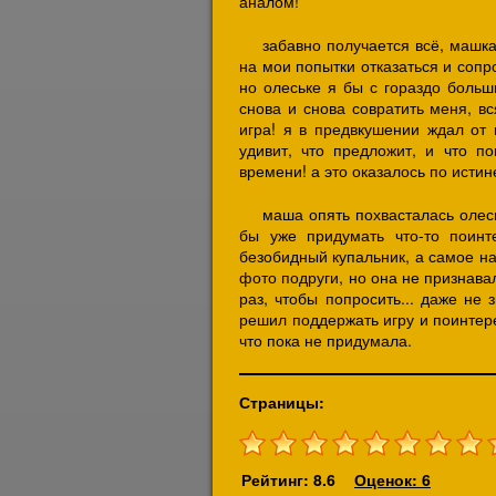
аналом!
забавно получается всё, машка
на мои попытки отказаться и сопро
но олеське я бы с гораздо больш
снова и снова совратить меня, в
игра! я в предвкушении ждал от
удивит, что предложит, и что п
времени! а это оказалось по истин
маша опять похвасталась олес
бы уже придумать что-то поинт
безобидный купальник, а самое на
фото подруги, но она не признавал
раз, чтобы попросить... даже не 
решил поддержать игру и поинтере
что пока не придумала.
Страницы:
Рейтинг: 8.6
Оценок: 6