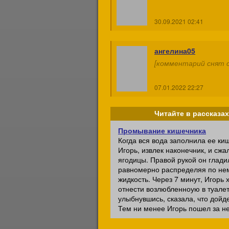
30.09.2021 02:41
ангелина05
[комментарий снят с
07.01.2022 22:27
Читайте в рассказах
Промывание кишечника
Когда вся вода заполнила ее ки
Игорь, извлек наконечник, и сж
ягодицы. Правой рукой он глади
равномерно распределяя по не
жидкость. Через 7 минут, Игорь 
отнести возлюбленноую в туалет
улыбнувшись, сказала, что дойд
Тем ни менее Игорь пошел за ней