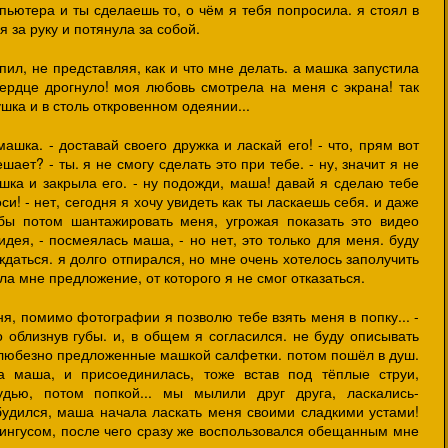
ьютера и ты сделаешь то, о чём я тебя попросила. я стоял в
 за руку и потянула за собой.
пил, не представляя, как и что мне делать. а машка запустила
сердце дрогнуло! моя любовь смотрела на меня с экрана! так
шка и в столь откровенном одеянии...
 машка. - доставай своего дружка и ласкай его! - что, прям вот
мешает? - ты. я не смогу сделать это при тебе. - ну, значит я не
ашка и закрыла его. - ну подожди, маша! давай я сделаю тебе
си! - нет, сегодня я хочу увидеть как ты ласкаешь себя. и даже
бы потом шантажировать меня, угрожая показать это видео
идея, - посмеялась маша, - но нет, это только для меня. буду
ждаться. я долго отпирался, но мне очень хотелось заполучить
а мне предложение, от которого я не смог отказаться.
ня, помимо фотографии я позволю тебе взять меня в попку... -
 облизнув губы. и, в общем я согласился. не буду описывать
 любезно предложенные машкой салфетки. потом пошёл в душ.
а маша, и присоединилась, тоже встав под тёплые струи,
дью, потом попкой... мы мылили друг друга, ласкались-
будился, маша начала ласкать меня своими сладкими устами!
лингусом, после чего сразу же воспользовался обещанным мне