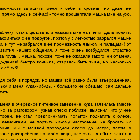
зможность затащить меня к себе в кровать, но даже не
бя прямо здесь и сейчас! - томно прошептала машка мне на ухо,
абинку, стала целовать, и надавив мне на плечи, дала понять,
накомиться с её подругой, поэтому с лёгкостью забрался машке
и, и тут же забрался в её промежность языком и пальцами! от
звития нашего общения, я тоже очень возбудился, страстно
за грудь... машка, похоже, тоже не ожидала такого, ни от меня,
буждения! быстро кончила, стараясь быть тише, но несколько
с её губ!
едя себя в порядок, но машка всё равно была взъерошенная.
еську и меня куда-нибудь. - большего не обещаю, сам дальше
тить.
меня в очередное питейное заведение, куда заявилась вместе
 но за разговором, узнав олесю поближе, выяснил, что у неё
троен, не стал предпринимать попыток подкатить к олесе.
 девчонками, не портить никому настроение, не бросать их
ания. мы с машкой проводили олесю до метро, потом я
орое расстройство на моём лице, настояла. чтобы я зашёл к
 она пожалела меня и приласкала... сделала приятно своим