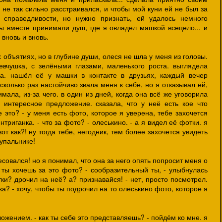
 не так сильно расстраивался, и чтобы мой куни ей не был за
о справедливости, но нужно признать, ей удалось немного
ы вместе принимали душ, где я овладел машкой всецело... и
 вновь и вновь.
 объятиях, но в глубине души, олеся не шла у меня из головы.
евчушка, с зелёными глазами, маленького роста. выглядела
ца. нашёл её у машки в контакте в друзьях, каждый вечер
колько раз настойчиво звала меня к себе, но я отказывал ей,
мала, из-за чего. в один из дней, когда она всё же уговорила
 интересное предложение. сказала, что у неё есть кое что
е это? - у меня есть фото, которое я уверена, тебе захочется
нтриганка. - что за фото? - олеськино. - а я видел её фотки. я
вот как?! ну тогда тебе, негодник, тем более захочется увидеть
купальнике!
совался! но я понимал, что она за него опять попросит меня о
то ты хочешь за это фото? - сообразительный ты, - улыбнулась
ки? дрочил на неё? а? признавайся! - нет, просто посмотрел.
ка? - хочу, чтобы ты подрочил на то олеськино фото, которое я
ожением. - как ты себе это представляешь? - пойдём ко мне. я