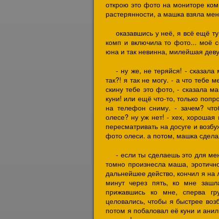
открою это фото на мониторе комп
растерянности, а машка взяла меня
оказавшись у неё, я всё ещё ту
комп и включила то фото... моё 
юна и так невинна, милейшая деву
- ну же, не теряйся! - сказала
так?! я так не могу. - а что тебе 
скину тебе это фото, - сказала м
куни! или ещё что-то, только попро
на телефон сниму. - зачем? что
олесе? ну уж нет! - хех, хорошая 
пересматривать на досуге и возбу
фото олеси. а потом, машка сделал
- если ты сделаешь это для ме
томно произнесла маша, эротично
дальнейшее действо, кончил я на
минут через пять, ко мне зашл
прижавшись ко мне, сперва гру
целовались, чтобы я быстрее воз
потом я побаловал её куни и ани