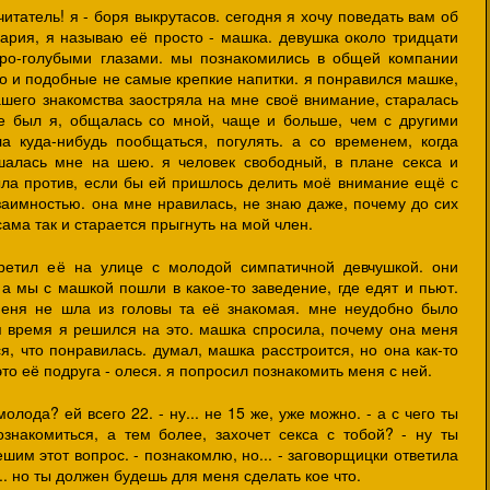
итатель! я - боря выкрутасов. сегодня я хочу поведать вам об
мария, я называю её просто - машка. девушка около тридцати
еро-голубыми глазами. мы познакомились в общей компании
но и подобные не самые крепкие напитки. я понравился машке,
ашего знакомства заостряла на мне своё внимание, старалась
де был я, общалась со мной, чаще и больше, чем с другими
а куда-нибудь пообщаться, погулять. а со временем, когда
шалась мне на шею. я человек свободный, в плане секса и
ыла против, если бы ей пришлось делить моё внимание ещё с
взаимностью. она мне нравилась, не знаю даже, почему до сих
сама так и старается прыгнуть на мой член.
стретил её на улице с молодой симпатичной девчушкой. они
а мы с машкой пошли в какое-то заведение, где едят и пьют.
меня не шла из головы та её знакомая. мне неудобно было
тя время я решился на это. машка спросила, почему она меня
ся, что понравилась. думал, машка расстроится, но она как-то
это её подруга - олеся. я попросил познакомить меня с ней.
олода? ей всего 22. - ну... не 15 же, уже можно. - а с чего ты
ознакомиться, а тем более, захочет секса с тобой? - ну ты
шим этот вопрос. - познакомлю, но... - заговорщицки ответила
... но ты должен будешь для меня сделать кое что.