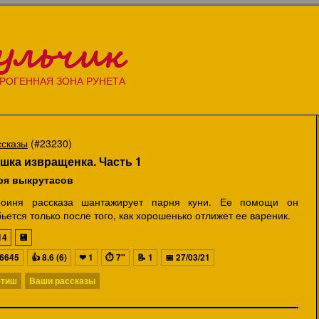
ульчик
РОГЕННАЯ ЗОНА РУНЕТА
ссказы
(#23230)
шка извращенка. Часть 1
ря выкрутасов
роиня рассказа шантажирует парня куни. Ее помощи он
ьется только после того, как хорошенько отлижет ее вареник.
14
💾
6645
👍
8.6 (6)
❤
1
⏱
7"
📝
1
📅
27/03/21
тиш
Ваши рассказы