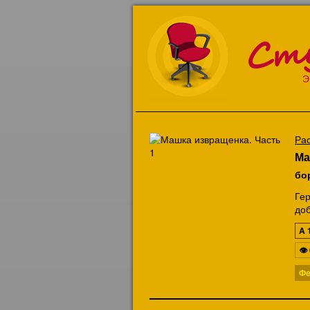
Ст
Э
Ра
Ма
бо
Ге
доб
A
👁
Фе