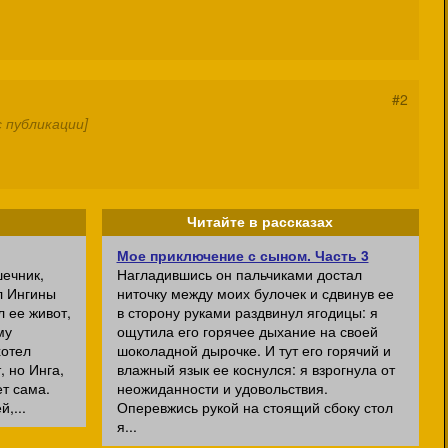
#2
 публикации]
Читайте в рассказах
Мое приключение с сыном. Часть 3
шечник,
Нагладившись он пальчиками достал
ал Ингины
ниточку между моих булочек и сдвинув ее
л ее живот,
в сторону руками раздвинул ягодицы: я
му
ощутила его горячее дыхание на своей
хотел
шоколадной дырочке. И тут его горячий и
, но Инга,
влажный язык ее коснулся: я взрогнула от
ет сама.
неожиданности и удовольствия.
,...
Оперевжись рукой на стоящий сбоку стол
я...