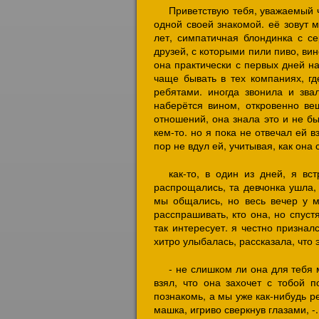
Приветствую тебя, уважаемый ч
одной своей знакомой. её зовут 
лет, симпатичная блондинка с с
друзей, с которыми пили пиво, ви
она практически с первых дней н
чаще бывать в тех компаниях, г
ребятами. иногда звонила и звал
наберётся вином, откровенно ве
отношений, она знала это и не б
кем-то. но я пока не отвечал ей 
пор не вдул ей, учитывая, как она 
как-то, в один из дней, я в
распрощались, та девчонка ушла, 
мы общались, но весь вечер у 
расспрашивать, кто она, но спус
так интересует. я честно признал
хитро улыбалась, рассказала, что 
- не слишком ли она для тебя м
взял, что она захочет с тобой п
познакомь, а мы уже как-нибудь ре
машка, игриво сверкнув глазами, -