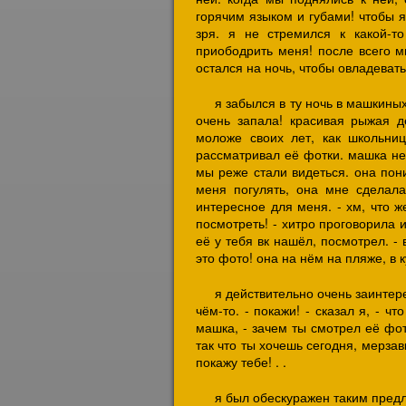
горячим языком и губами! чтобы я
зря. я не стремился к какой-т
приободрить меня! после всего м
остался на ночь, чтобы овладевать
я забылся в ту ночь в машкиных
очень запала! красивая рыжая д
моложе своих лет, как школьни
рассматривал её фотки. машка нес
мы реже стали видеться. она пони
меня погулять, она мне сделала
интересное для меня. - хм, что ж
посмотреть! - хитро проговорила и
её у тебя вк нашёл, посмотрел. - 
это фото! она на нём на пляже, в 
я действительно очень заинтере
чём-то. - покажи! - сказал я, - ч
машка, - зачем ты смотрел её фот
так что ты хочешь сегодня, мерзав
покажу тебе! . .
я был обескуражен таким предл